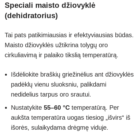
Speciali maisto džiovyklė
(dehidratorius)
Tai pats patikimiausias ir efektyviausias būdas.
Maisto džiovyklės užtikrina tolygų oro
cirkuliavimą ir palaiko tikslią temperatūrą.
Išdėliokite braškių griežinėlius ant džiovyklės
padėklų vienu sluoksniu, palikdami
nedidelius tarpus oro srautui.
Nustatykite
55–60 °C
temperatūrą. Per
aukšta temperatūra uogas tiesiog „išvirs“ iš
išorės, sulaikydama drėgmę viduje.