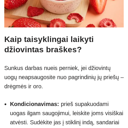
Kaip taisyklingai laikyti
džiovintas braškes?
Sunkus darbas nueis perniek, jei džiovintų
uogų neapsaugosite nuo pagrindinių jų priešų –
drėgmės ir oro.
Kondicionavimas:
prieš supakuodami
uogas ilgam saugojimui, leiskite joms visiškai
atvėsti. Sudėkite jas į stiklinį indą, sandariai