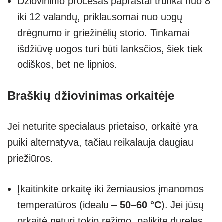
Džiovinimo procesas paprastai trunka nuo 8
iki 12 valandų, priklausomai nuo uogų
drėgnumo ir griežinėlių storio. Tinkamai
išdžiūvę uogos turi būti lanksčios, šiek tiek
odiškos, bet ne lipnios.
Braškių džiovinimas orkaitėje
Jei neturite specialaus prietaiso, orkaitė yra
puiki alternatyva, tačiau reikalauja daugiau
priežiūros.
Įkaitinkite orkaitę iki žemiausios įmanomos
temperatūros (idealu –
50–60 °C
). Jei jūsų
orkaitė neturi tokio režimo, palikite dureles