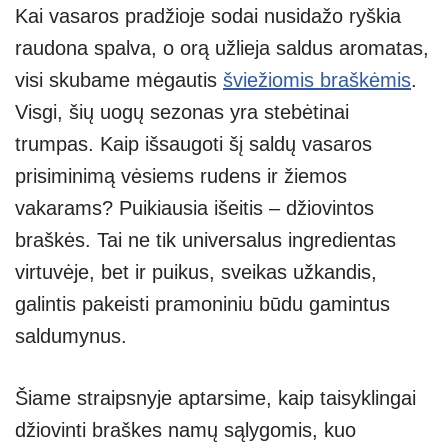
Kai vasaros pradžioje sodai nusidažo ryškia
at
p
e
er
ss
ar
raudona spalva, o orą užlieja saldus aromatas,
s
e
gr
e
e
visi skubame mėgautis
šviežiomis braškėmis
.
A
a
n
Visgi, šių uogų sezonas yra stebėtinai
p
m
g
trumpas. Kaip išsaugoti šį saldų vasaros
p
er
prisiminimą vėsiems rudens ir žiemos
vakarams? Puikiausia išeitis – džiovintos
braškės. Tai ne tik universalus ingredientas
virtuvėje, bet ir puikus, sveikas užkandis,
galintis pakeisti pramoniniu būdu gamintus
saldumynus.
Šiame straipsnyje aptarsime, kaip taisyklingai
džiovinti braškes namų sąlygomis, kuo