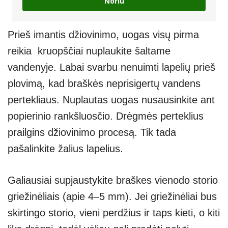
Noriu
Prieš imantis džiovinimo, uogas visų pirma
reikia kruopščiai nuplaukite šaltame
vandenyje. Labai svarbu nenuimti lapelių prieš
plovimą, kad braškės neprisigertų vandens
pertekliaus. Nuplautas uogas nusausinkite ant
popierinio rankšluosčio. Drėgmės perteklius
prailgins džiovinimo procesą. Tik tada
pašalinkite žalius lapelius.
Galiausiai supjaustykite braškes vienodo storio
griežinėliais (apie 4–5 mm). Jei griežinėliai bus
skirtingo storio, vieni perdžius ir taps kieti, o kiti