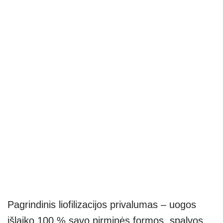
Pagrindinis liofilizacijos privalumas – uogos
išlaiko 100 % savo pirminės formos, spalvos,