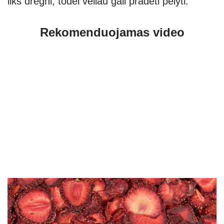
liks drėgni, todėl vėliau gali pradėti pelyti.
Rekomenduojamas video