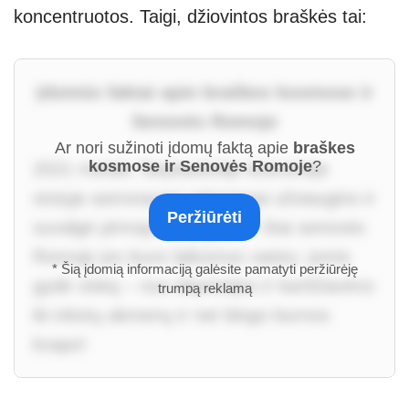
koncentruotos. Taigi, džiovintos braškės tai:
Įdomūs faktai apie braškes kosmose ir
Senovės Romoje
Ar nori sužinoti įdomų faktą apie
braškes
kosmose ir Senovės Romoje
?
2021 metais Tarptautinėje kosminėje
stotyje astronautai sėkmingai užsiaugino ir
Peržiūrėti
suvalgė pirmąsias uogas. O štai senovės
Romoje jos buvo laikomos vaistu: jomis
* Šią įdomią informaciją galėsite pamatyti peržiūrėję
gydė viską – nuo depresijos ir karščiavimo
trumpą reklamą
iki inkstų akmenų ir net blogo burnos
kvapo!