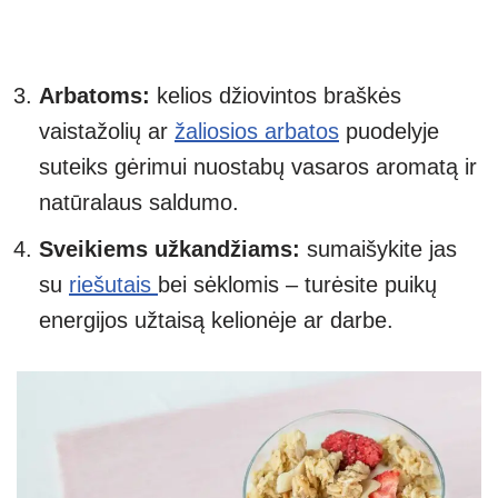
Arbatoms:
kelios džiovintos braškės
vaistažolių ar
žaliosios arbatos
puodelyje
suteiks gėrimui nuostabų vasaros aromatą ir
natūralaus saldumo.
Sveikiems užkandžiams:
sumaišykite jas
su
riešutais
bei sėklomis – turėsite puikų
energijos užtaisą kelionėje ar darbe.