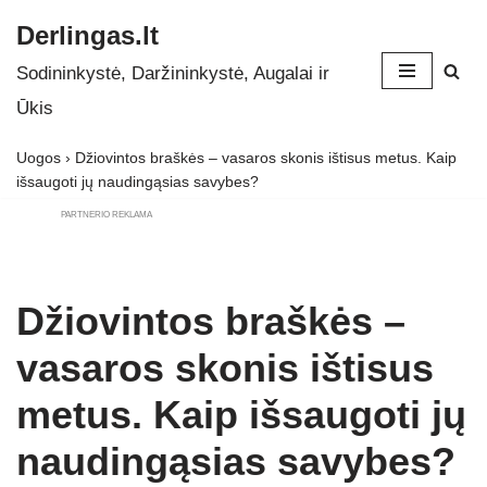
Derlingas.lt
Skip
Sodininkystė, Daržininkystė, Augalai ir
to
Ūkis
content
Uogos
›
Džiovintos braškės – vasaros skonis ištisus metus. Kaip
išsaugoti jų naudingąsias savybes?
PARTNERIO REKLAMA
Džiovintos braškės –
vasaros skonis ištisus
metus. Kaip išsaugoti jų
naudingąsias savybes?