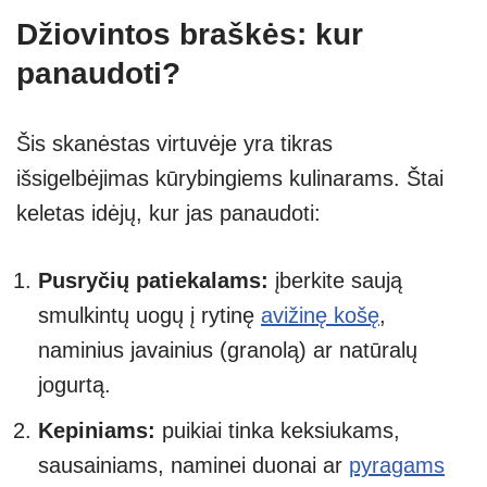
Džiovintos braškės: kur
panaudoti?
Šis skanėstas virtuvėje yra tikras
išsigelbėjimas kūrybingiems kulinarams. Štai
keletas idėjų, kur jas panaudoti:
Pusryčių patiekalams:
įberkite saują
smulkintų uogų į rytinę
avižinę košę
,
naminius javainius (granolą) ar natūralų
jogurtą.
Kepiniams:
puikiai tinka keksiukams,
sausainiams, naminei duonai ar
pyragams