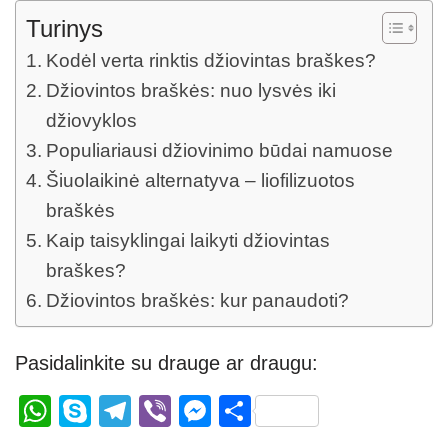
Turinys
Kodėl verta rinktis džiovintas braškes?
Džiovintos braškės: nuo lysvės iki
džiovyklos
Populiariausi džiovinimo būdai namuose
Šiuolaikinė alternatyva – liofilizuotos
braškės
Kaip taisyklingai laikyti džiovintas
braškes?
Džiovintos braškės: kur panaudoti?
Pasidalinkite su drauge ar draugu:
W
S
T
Vi
M
S
h
ky
el
b
e
h