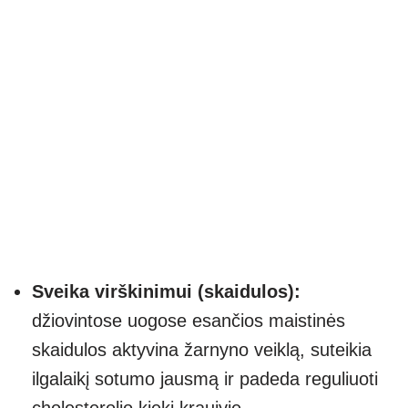
Sveika virškinimui (skaidulos):
džiovintose uogose esančios maistinės
skaidulos aktyvina žarnyno veiklą, suteikia
ilgalaikį sotumo jausmą ir padeda reguliuoti
cholesterolio kiekį kraujyje.