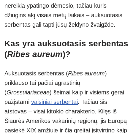
nereikia ypatingo dėmesio, tačiau kuris
džiugins akį visais metų laikais – auksuotasis
serbentas gali tapti jūsų želdyno žvaigžde.
Kas yra auksuotasis serbentas
(
Ribes aureum
)?
Auksuotasis serbentas (
Ribes aureum
)
priklauso tai pačiai agrastinių
(
Grossulariaceae
) šeimai kaip ir visiems gerai
pažįstami
vaisiniai serbentai
. Tačiau šis
atstovas – visai kitokio charakterio. Kilęs iš
Šiaurės Amerikos vakarinių regionų, jis Europą
pasiekė XIX amžiuje ir čia greitai įsitvirtino kaip