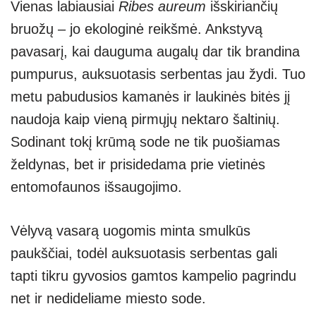
Vienas labiausiai
Ribes aureum
išskiriančių
bruožų – jo ekologinė reikšmė. Ankstyvą
pavasarį, kai dauguma augalų dar tik brandina
pumpurus, auksuotasis serbentas jau žydi. Tuo
metu pabudusios kamanės ir laukinės bitės jį
naudoja kaip vieną pirmųjų nektaro šaltinių.
Sodinant tokį krūmą sode ne tik puošiamas
želdynas, bet ir prisidedama prie vietinės
entomofaunos išsaugojimo.
Vėlyvą vasarą uogomis minta smulkūs
paukščiai, todėl auksuotasis serbentas gali
tapti tikru gyvosios gamtos kampelio pagrindu
net ir nedideliame miesto sode.