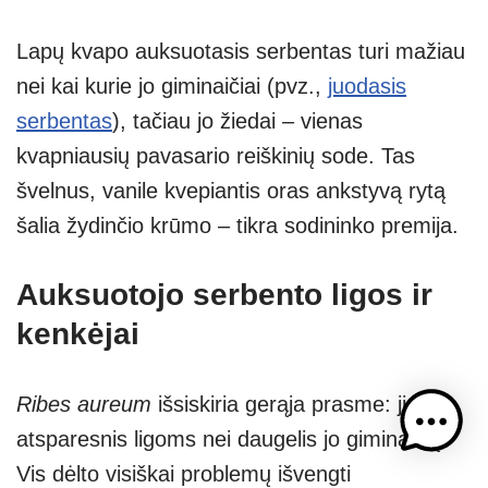
Lapų kvapo auksuotasis serbentas turi mažiau
nei kai kurie jo giminaičiai (pvz.,
juodasis
serbentas
), tačiau jo žiedai – vienas
kvapniausių pavasario reiškinių sode. Tas
švelnus, vanile kvepiantis oras ankstyvą rytą
šalia žydinčio krūmo – tikra sodininko premija.
Auksuotojo serbento ligos ir
kenkėjai
Ribes aureum
išsiskiria gerąja prasme: jis
atsparesnis ligoms nei daugelis jo giminaičių.
Vis dėlto visiškai problemų išvengti