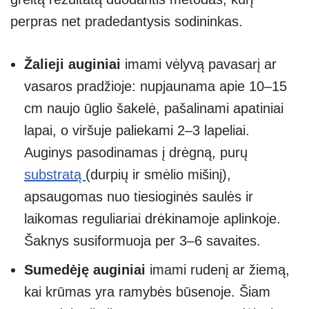
perpras net pradedantysis sodininkas.
Žalieji auginiai
imami vėlyvą pavasarį ar
vasaros pradžioje: nupjaunama apie 10–15
cm naujo ūglio šakelė, pašalinami apatiniai
lapai, o viršuje paliekami 2–3 lapeliai.
Auginys pasodinamas į drėgną, purų
substratą
(durpių ir smėlio mišinį),
apsaugomas nuo tiesioginės saulės ir
laikomas reguliariai drėkinamoje aplinkoje.
Šaknys susiformuoja per 3–6 savaites.
Sumedėję auginiai
imami rudenį ar žiemą,
kai krūmas yra ramybės būsenoje. Šiam