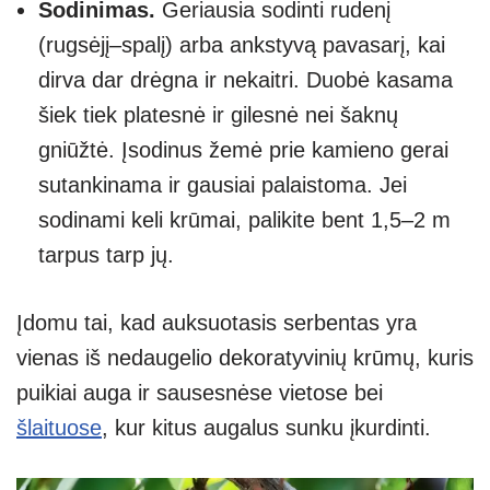
Sodinimas.
Geriausia sodinti rudenį
(rugsėjį–spalį) arba ankstyvą pavasarį, kai
dirva dar drėgna ir nekaitri. Duobė kasama
šiek tiek platesnė ir gilesnė nei šaknų
gniūžtė. Įsodinus žemė prie kamieno gerai
sutankinama ir gausiai palaistoma. Jei
sodinami keli krūmai, palikite bent 1,5–2 m
tarpus tarp jų.
Įdomu tai, kad auksuotasis serbentas yra
vienas iš nedaugelio dekoratyvinių krūmų, kuris
puikiai auga ir sausesnėse vietose bei
šlaituose
, kur kitus augalus sunku įkurdinti.