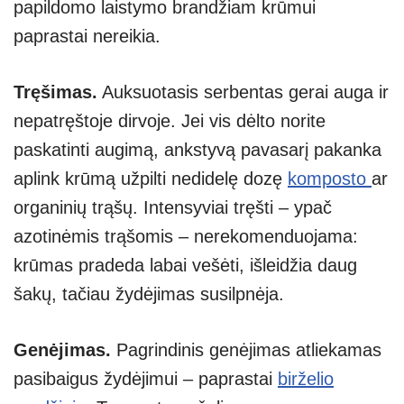
papildomo laistymo brandžiam krūmui
paprastai nereikia.
Tręšimas.
Auksuotasis serbentas gerai auga ir
nepatręštoje dirvoje. Jei vis dėlto norite
paskatinti augimą, ankstyvą pavasarį pakanka
aplink krūmą užpilti nedidelę dozę
komposto
ar
organinių trąšų. Intensyviai tręšti – ypač
azotinėmis trąšomis – nerekomenduojama:
krūmas pradeda labai vešėti, išleidžia daug
šakų, tačiau žydėjimas susilpnėja.
Genėjimas.
Pagrindinis genėjimas atliekamas
pasibaigus žydėjimui – paprastai
birželio