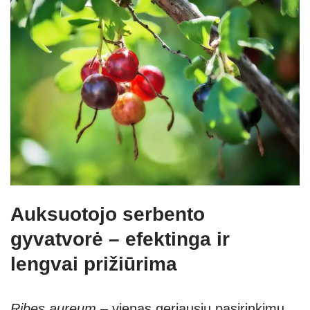
Auksuotojo serbento
gyvatvorė – efektinga ir
lengvai prižiūrima
Ribes aureum
– vienas geriausių pasirinkimų