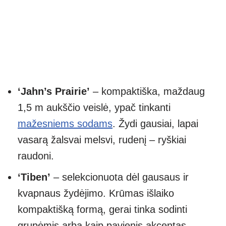
‘Jahn’s Prairie’
– kompaktiška, maždaug
1,5 m aukščio veislė, ypač tinkanti
mažesniems sodams
. Žydi gausiai, lapai
vasarą žalsvai melsvi, rudenį – ryškiai
raudoni.
‘Tiben’
– selekcionuota dėl gausaus ir
kvapnaus žydėjimo. Krūmas išlaiko
kompaktišką formą, gerai tinka sodinti
grupėmis arba kaip pavienis akcentas.