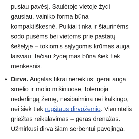
pusiau pavėsį. Saulėtoje vietoje žydi
gausiau, vainiko forma būna
kompaktiškesnė. Puikiai tinka ir šiaurinėms
sodo pusėms bei vietoms prie pastatų
šešėlyje – tokiomis sąlygomis krūmas auga
laisviau, tačiau žydėjimas būna šiek tiek
menkesnis.
Dirva.
Augalas tikrai nereiklus: gerai auga
smėlio ir molio mišiniuose, toleruoja
nederlingą žemę, nesibaimina nei kalkingo,
nei šiek tiek
rūgštaus dirvožemio
. Vienintelis
griežtas reikalavimas – geras drenažas.
Užmirkusi dirva šiam serbentui pavojinga.