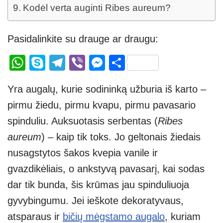
Kodėl verta auginti Ribes aureum?
Pasidalinkite su drauge ar draugu:
W
S
T
Vi
M
S
h
ky
el
b
e
h
Yra augalų, kurie sodininką užburia iš karto –
at
p
e
er
ss
ar
pirmu žiedu, pirmu kvapu, pirmu pavasario
s
e
gr
e
e
spinduliu. Auksuotasis serbentas (
Ribes
A
a
n
aureum
) – kaip tik toks. Jo geltonais žiedais
p
m
g
nusagstytos šakos kvepia vanile ir
p
er
gvazdikėliais, o ankstyvą pavasarį, kai sodas
dar tik bunda, šis krūmas jau spinduliuoja
gyvybingumu. Jei ieškote dekoratyvaus,
atsparaus ir
bičių mėgstamo augalo
, kuriam