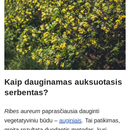
Kaip dauginamas auksuotasis
serbentas?
Ribes aureum
paprasčiausia dauginti
vegetatyviniu būdu –
auginiais
. Tai patikimas,
greitą rezultatą duodantis metodas, kurį