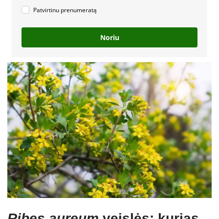
Patvirtinu prenumeratą
Noriu
Ribes aureum
veislės: kurias