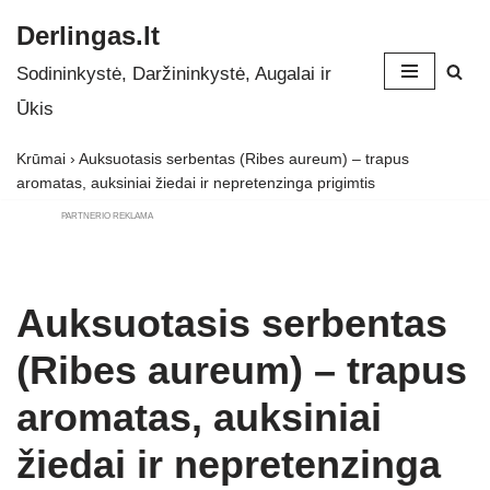
Derlingas.lt
Skip
Sodininkystė, Daržininkystė, Augalai ir
to
Ūkis
content
Krūmai
›
Auksuotasis serbentas (Ribes aureum) – trapus
aromatas, auksiniai žiedai ir nepretenzinga prigimtis
PARTNERIO REKLAMA
Auksuotasis serbentas
(Ribes aureum) – trapus
aromatas, auksiniai
žiedai ir nepretenzinga