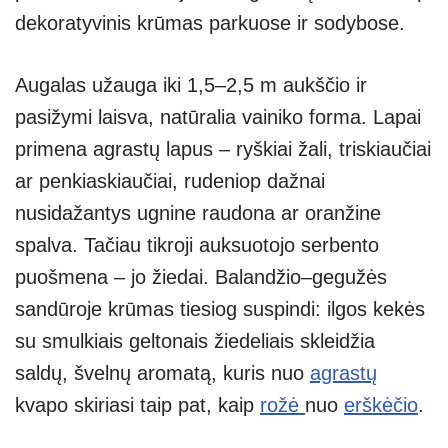
dekoratyvinis krūmas parkuose ir sodybose.
Augalas užauga iki 1,5–2,5 m aukščio ir
pasižymi laisva, natūralia vainiko forma. Lapai
primena agrastų lapus – ryškiai žali, triskiaučiai
ar penkiaskiaučiai, rudeniop dažnai
nusidažantys ugnine raudona ar oranžine
spalva. Tačiau tikroji auksuotojo serbento
puošmena – jo žiedai. Balandžio–gegužės
sandūroje krūmas tiesiog suspindi: ilgos kekės
su smulkiais geltonais žiedeliais skleidžia
saldų, švelnų aromatą, kuris nuo
agrastų
kvapo skiriasi taip pat, kaip
rožė
nuo
erškėčio
.