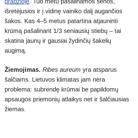
pradžioje
. Tuo metu pašalinamos senos,
išretėjusios ir į vidinę vainiko dalį augančios
šakos. Kas 4–5 metus patartina atjauninti
krūmą pašalinant 1/3 seniausių stiebų – tai
skatina jaunų ir gausiai žydinčių šakelių
augimą.
Žiemojimas.
Ribes aureum
yra atsparus
šalčiams. Lietuvos klimatas jam nėra
problema: subrendę krūmai be papildomų
apsaugos priemonių atlaikys net ir šalčiausias
žiemas.