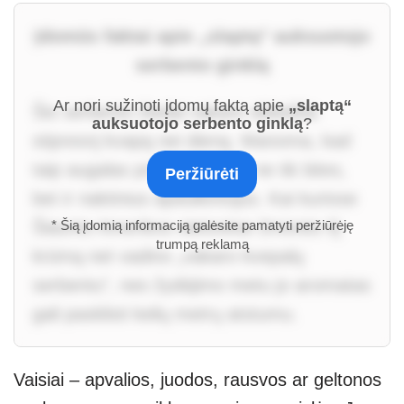
Įdomūs faktai apie „slaptą“ auksuotojo
serbento ginklą
Ar nori sužinoti įdomų faktą apie
„slaptą“
Šio serbento žiedai vakare skleidžia
auksuotojo serbento ginklą
?
stipresnį kvapą nei dieną. Manoma, kad
taip augalas prisitaikė vilioti ne tik bites,
Peržiūrėti
bet ir naktinius apdulkintojus. Kai kuriose
Šiaurės Amerikos vietovėse žmonės šį
* Šią įdomią informaciją galėsite pamatyti peržiūrėję
trumpą reklamą
krūmą net vadino „vakaro kvepalų
serbentu“, nes žydėjimo metu jo aromatas
gali pasklisti kelių metrų atstumu.
Vaisiai – apvalios, juodos, rausvos ar geltonos