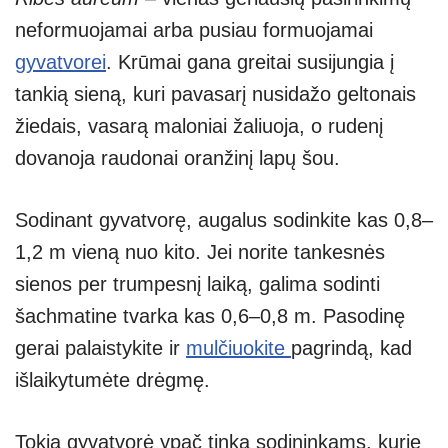
neformuojamai arba pusiau formuojamai
gyvatvorei
. Krūmai gana greitai susijungia į
tankią sieną, kuri pavasarį nusidažo geltonais
žiedais, vasarą maloniai žaliuoja, o rudenį
dovanoja raudonai oranžinį lapų šou.
Sodinant gyvatvorę, augalus sodinkite kas 0,8–
1,2 m vieną nuo kito. Jei norite tankesnės
sienos per trumpesnį laiką, galima sodinti
šachmatine tvarka kas 0,6–0,8 m. Pasodinę
gerai palaistykite ir
mulčiuokite
pagrindą, kad
išlaikytumėte drėgmę.
Tokia gyvatvorė ypač tinka sodininkams, kurie