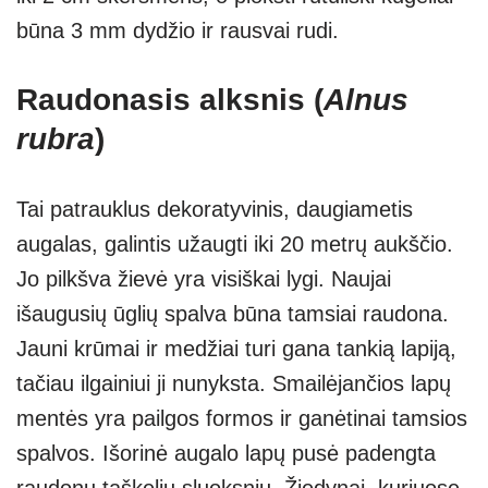
būna 3 mm dydžio ir rausvai rudi.
Raudonasis alksnis (
Alnus
rubra
)
Tai patrauklus dekoratyvinis, daugiametis
augalas, galintis užaugti iki 20 metrų aukščio.
Jo pilkšva žievė yra visiškai lygi. Naujai
išaugusių ūglių spalva būna tamsiai raudona.
Jauni krūmai ir medžiai turi gana tankią lapiją,
tačiau ilgainiui ji nunyksta. Smailėjančios lapų
mentės yra pailgos formos ir ganėtinai tamsios
spalvos. Išorinė augalo lapų pusė padengta