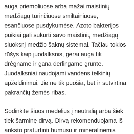
auga priemoliuose arba mažai maistinių
medžiagų turinčiuose smiltainiuose,
esančiuose pusdykumėse. Azoto bakterijos
puikiai gali sukurti savo maistinių medžiagų
sluoksnį medžio šaknų sistemai. Tačiau tokios
rūšys kaip juodalksnis, gerai auga tik
drėgname ir gana derlingame grunte.
Juodalksniai naudojami vandens telkinių
apželdinimui. Jie ne tik puošia, bet ir sutvirtina
pakrančių žemės ribas.
Sodinkite šiuos medelius į neutralią arba šiek
tiek šarminę dirvą. Dirvą rekomenduojama iš
anksto praturtinti humusu ir mineralinėmis