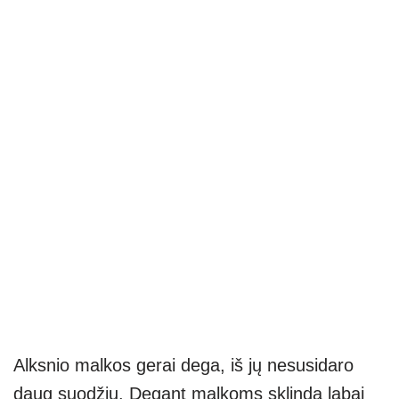
Alksnio malkos gerai dega, iš jų nesusidaro
daug suodžių. Degant malkoms sklinda labai