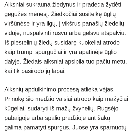
Alksniai sukrauna žiedynus ir pradeda žydėti
gegužės mėnesį. Žiedkočiai susitelkę ūglių
viršūnėse ir yra ilgų, į vikšrus panašių žiedelių
viduje, nuspalvinti rusvu arba gelsvu atspalviu.
Iš piestelinių žiedų susidarę kuokeliai atrodo
kaip trumpi spurgučiai ir yra apatinėje ūglio
dalyje. Žiedais alksniai apsipila tuo pačiu metu,
kai tik pasirodo jų lapai.
Alksnių apdulkinimo procesą atlieka vėjas.
Prinokę šio medžio vaisiai atrodo kaip mažyčiai
kūgeliai, sudaryti iš mažų žvynelių. Rugsėjo
pabaigoje arba spalio pradžioje ant šakų
galima pamatyti spurgus. Juose yra sparnuotų