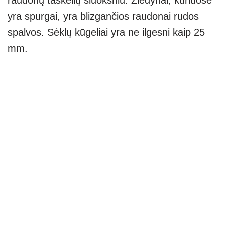
raudonų taškelių sluoksniu. Žiedynai, kuriuose
yra spurgai, yra blizgančios raudonai rudos
spalvos. Sėklų kūgeliai yra ne ilgesni kaip 25
mm.