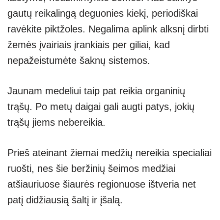
gautų reikalingą deguonies kiekį, periodiškai
ravėkite piktžoles. Negalima aplink alksnį dirbti
žemės įvairiais įrankiais per giliai, kad
nepažeistumėte šaknų sistemos.
Jaunam medeliui taip pat reikia organinių
trąšų. Po metų daigai gali augti patys, jokių
trąšų jiems nebereikia.
Prieš ateinant žiemai medžių nereikia specialiai
ruošti, nes šie beržinių šeimos medžiai
atšiauriuose šiaurės regionuose ištveria net
patį didžiausią šaltį ir įšalą.