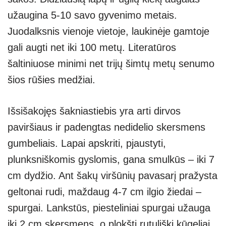
užaugina 5-10 savo gyvenimo metais.
Juodalksnis vienoje vietoje, laukinėje gamtoje
gali augti net iki 100 metų. Literatūros
šaltiniuose minimi net trijų šimtų metų senumo
šios rūšies medžiai.
Išsišakojęs šakniastiebis yra arti dirvos
paviršiaus ir padengtas nedidelio skersmens
gumbeliais. Lapai apskriti, pjaustyti,
plunksniškomis gyslomis, gana smulkūs – iki 7
cm dydžio. Ant šakų viršūnių pavasarį pražysta
geltonai rudi, maždaug 4-7 cm ilgio žiedai –
spurgai. Lankstūs, piesteliniai spurgai užauga
iki 2 cm skersmens, o plokšti rutuliški kūgeliai