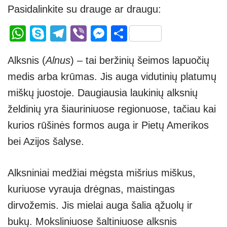
Pasidalinkite su drauge ar draugu:
W
S
T
Vi
M
S
h
ky
el
b
e
h
Alksnis (
Alnus
) – tai beržinių šeimos lapuočių
at
p
e
er
ss
ar
medis arba krūmas. Jis auga vidutinių platumų
s
e
gr
e
e
miškų juostoje. Daugiausia laukinių alksnių
A
a
n
želdinių yra šiauriniuose regionuose, tačiau kai
p
m
g
kurios rūšinės formos auga ir Pietų Amerikos
p
er
bei Azijos šalyse.
Alksniniai medžiai mėgsta mišrius miškus,
kuriuose vyrauja drėgnas, maistingas
dirvožemis. Jis mielai auga šalia ąžuolų ir
bukų. Moksliniuose šaltiniuose alksnis