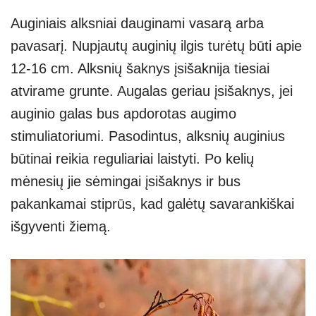
Auginiais alksniai dauginami vasarą arba
pavasarį. Nupjautų auginių ilgis turėtų būti apie
12-16 cm. Alksnių šaknys įsišaknija tiesiai
atvirame grunte. Augalas geriau įsišaknys, jei
auginio galas bus apdorotas augimo
stimuliatoriumi. Pasodintus, alksnių auginius
būtinai reikia reguliariai laistyti. Po kelių
mėnesių jie sėmingai įsišaknys ir bus
pakankamai stiprūs, kad galėtų savarankiškai
išgyventi žiemą.