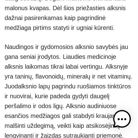
malonus kvapas. Dėl šios priežasties alksnis
dažnai pasirenkamas kaip pagrindinė
medžiaga pirtims statyti ir ugniai kūrenti.
Naudingos ir gydomosios alksnio savybės jau
gana seniai įrodytos. Liaudies medicinoje
alksnis laikomas tikrai labai vertingu. Alksnyje
yra taninų, flavonoidų, mineralų ir net vitaminų.
Juodalksnio lapų pagrindu ruošiamos tinktūros
ir nuovirai, kurie padeda gydyti daugelį
peršalimo ir odos ligų. Alksnio audiniuose
esančios medžiagos gali stabdyti kraujavimą,
malšinti uždegimą, veikti kaip atsikosėjimą
lengvinanti ir žaizdas sutraukianti priemonė.