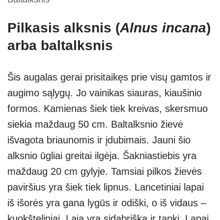
Pilkasis alksnis (
Alnus incana
)
arba baltalksnis
Šis augalas gerai prisitaikęs prie visų gamtos ir
augimo sąlygų. Jo vainikas siauras, kiaušinio
formos. Kamienas šiek tiek kreivas, skersmuo
siekia maždaug 50 cm. Baltalksnio žievė
išvagota briaunomis ir įdubimais. Jauni šio
alksnio ūgliai greitai ilgėja. Šakniastiebis yra
maždaug 20 cm gylyje. Tamsiai pilkos žievės
paviršius yra šiek tiek lipnus. Lancetiniai lapai
iš išorės yra gana lygūs ir odiški, o iš vidaus –
kuokšteliniai. Laja yra sidabriška ir tanki. Lapai