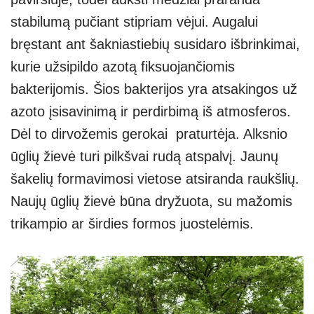
stabilumą pučiant stipriam vėjui. Augalui
bręstant ant šakniastiebių susidaro išbrinkimai,
kurie užsipildo azotą fiksuojančiomis
bakterijomis. Šios bakterijos yra atsakingos už
azoto įsisavinimą ir perdirbimą iš atmosferos.
Dėl to dirvožemis gerokai praturtėja. Alksnio
ūglių žievė turi pilkšvai rudą atspalvį. Jaunų
šakelių formavimosi vietose atsiranda raukšlių.
Naujų ūglių žievė būna dryžuota, su mažomis
trikampio ar širdies formos juostelėmis.