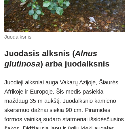
Juodalksnis
Juodasis alksnis (
Alnus
glutinosa
) arba juodalksnis
Juodieji alksniai auga Vakarų Azijoje, Šiaurės
Afrikoje ir Europoje. Šis medis pasiekia
maždaug 35 m aukštį. Juodalksnio kamieno
skersmuo dažnai siekia 90 cm. Piramidės
formos vainiką sudaro statmenai išsidėsčiusios
šakos. Didžiausią lapų ir ūglių kiekį augalas