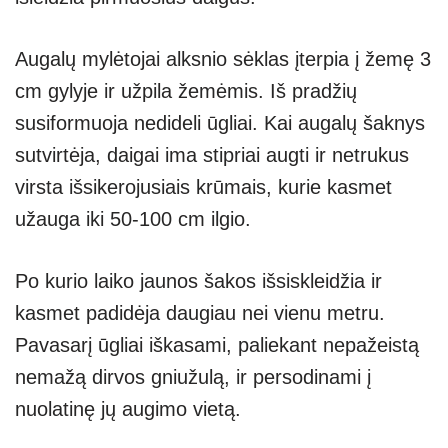
Augalų mylėtojai alksnio sėklas įterpia į žemę 3
cm gylyje ir užpila žemėmis. Iš pradžių
susiformuoja nedideli ūgliai. Kai augalų šaknys
sutvirtėja, daigai ima stipriai augti ir netrukus
virsta išsikerojusiais krūmais, kurie kasmet
užauga iki 50-100 cm ilgio.
Po kurio laiko jaunos šakos išsiskleidžia ir
kasmet padidėja daugiau nei vienu metru.
Pavasarį ūgliai iškasami, paliekant nepažeistą
nemažą dirvos gniužulą, ir persodinami į
nuolatinę jų augimo vietą.