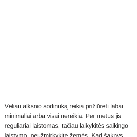
Vėliau alksnio sodinuką reikia prižiūrėti labai
minimaliai arba visai nereikia. Per metus jis
reguliariai laistomas, tačiau laikykitės saikingo
laistymo, neužmirkykite žemės. Kad šaknys