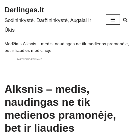
Derlingas.lt
Skip
Sodininkystė, Daržininkystė, Augalai ir
to
Ūkis
content
Medžiai
›
Alksnis – medis, naudingas ne tik medienos pramonėje,
bet ir liaudies medicinoje
PARTNERIO REKLAMA
Alksnis – medis,
naudingas ne tik
medienos pramonėje,
bet ir liaudies