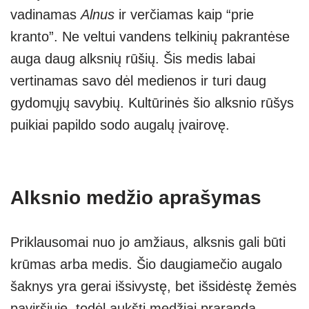
vadinamas
Alnus
ir verčiamas kaip “prie
kranto”. Ne veltui vandens telkinių pakrantėse
auga daug alksnių rūšių. Šis medis labai
vertinamas savo dėl medienos ir turi daug
gydomųjų savybių. Kultūrinės šio alksnio rūšys
puikiai papildo sodo augalų įvairovę.
Alksnio medžio aprašymas
Priklausomai nuo jo amžiaus, alksnis gali būti
krūmas arba medis. Šio daugiamečio augalo
šaknys yra gerai išsivystę, bet išsidėstę žemės
paviršiuje, todėl aukšti medžiai praranda