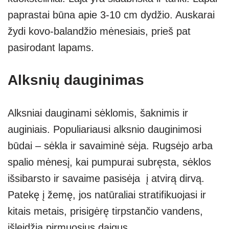
paprastai būna apie 3-10 cm dydžio. Auskarai
žydi kovo-balandžio mėnesiais, prieš pat
pasirodant lapams.
Alksnių dauginimas
Alksniai dauginami sėklomis, šaknimis ir
auginiais. Populiariausi alksnio dauginimosi
būdai – sėkla ir savaiminė sėja. Rugsėjo arba
spalio mėnesį, kai pumpurai subręsta, sėklos
išsibarsto ir savaime pasisėja į atvirą dirvą.
Patekę į žemę, jos natūraliai stratifikuojasi ir
kitais metais, prisigėrę tirpstančio vandens,
išleidžia pirmuosius daigus.