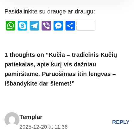
Pasidalinkite su drauge ar draugu:
W
S
T
Vi
M
S
h
ky
el
b
e
h
at
p
e
er
ss
ar
s
e
gr
e
e
1 thoughts on “Kūčia – tradicinis Kūčių
A
a
n
patiekalas, apie kurį vis dažniau
p
m
g
pamirštame. Paruošimas itin lengvas –
p
er
išbandykite dar šiemet!”
Templar
REPLY
2025-12-20 at 11:36