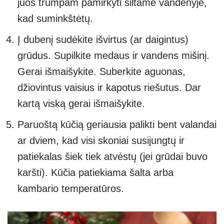
juos trumpam pamirkyti šiltame vandenyje,
kad suminkštėtų.
Į dubenį sudėkite išvirtus (ar daigintus)
grūdus. Supilkite medaus ir vandens mišinį.
Gerai išmaišykite. Suberkite aguonas,
džiovintus vaisius ir kapotus riešutus. Dar
kartą viską gerai išmaišykite.
Paruoštą kūčią geriausia palikti bent valandai
ar dviem, kad visi skoniai susijungtų ir
patiekalas šiek tiek atvėstų (jei grūdai buvo
karšti). Kūčia patiekiama šalta arba
kambario temperatūros.