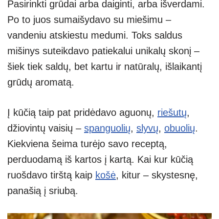
Pasirinkti grūdai arba daiginti, arba išverdami.
Po to juos sumaišydavo su miešimu –
vandeniu atskiestu medumi. Toks saldus
mišinys suteikdavo patiekalui unikalų skonį –
šiek tiek saldų, bet kartu ir natūralų, išlaikantį
grūdų aromatą.
Į kūčią taip pat pridėdavo aguonų,
riešutų
,
džiovintų vaisių –
spanguolių
,
slyvų
,
obuolių
.
Kiekviena šeima turėjo savo receptą,
perduodamą iš kartos į kartą. Kai kur kūčią
ruošdavo tirštą kaip
košė
, kitur – skystesnę,
panašią į sriubą.