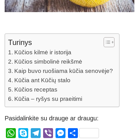
Turinys
Kūčios kilmė ir istorija
Kūčios simbolinė reikšmė
Kaip buvo ruošiama kūčia senovėje?
Kūčia ant Kūčių stalo
Kūčios receptas
Kūčia – ryšys su praeitimi
Pasidalinkite su drauge ar draugu:
W
S
T
Vi
M
S