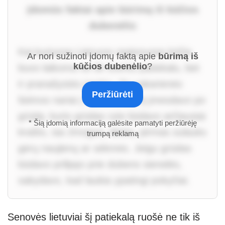
Įdomūs faktai apie būrimą iš kūčios
dubenėlio
Kai kuriuose Lietuvos regionuose kūčia
Ar nori sužinoti įdomų faktą apie
būrimą iš
kūčios dubenėlio
?
buvo laikoma ne tik šventu patiekalu, bet
ir pranašystės įrankiu. Po vakarienės
Peržiūrėti
šeimos nariai į kūčios dubenį įmesdavo po
grūdą: kurio grūdas ryte būdavo arčiausiai
* Šią įdomią informaciją galėsite pamatyti peržiūrėję
krašto, tas žmogus, tikėta, pirmas sulauks
trumpą reklamą
gerų naujienų ar sėkmės. Jeigu grūdas
būdavo prilipęs prie dubens sienelės,
sakydavo, kad laukia ypatingi pokyčiai.
Senovės lietuviai šį patiekalą ruošė ne tik iš