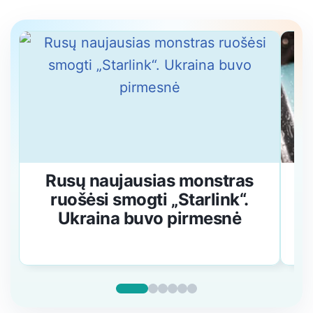
Rusų naujausias monstras
K
ruošėsi smogti „Starlink“.
Ukraina buvo pirmesnė