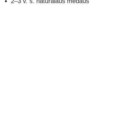
2–3 v. š. natūralaus medaus