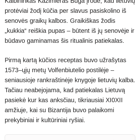
Kalbininkas Kazimieras Būga įrodė, kad lietuvių
protėviai žodį kūčia per slavus pasiskolino iš
senovės graikų kalbos. Graikiškas žodis
„kukkia“ reiškia pupas – būtent iš jų senovėje ir
būdavo gaminamas šis ritualinis patiekalas.
Pirmą kartą kūčios receptas buvo užrašytas
1573–ųjų metų Volfenbiutelio postilėje –
seniausioje rankraštinėje knygoje lietuvių kalba.
Tačiau neabejojama, kad patiekalas Lietuvą
pasiekė kur kas anksčiau, tikriausiai XI0XII
amžiuje, kai su Bizantija buvo palaikomi
prekybiniai ir kultūriniai ryšiai.