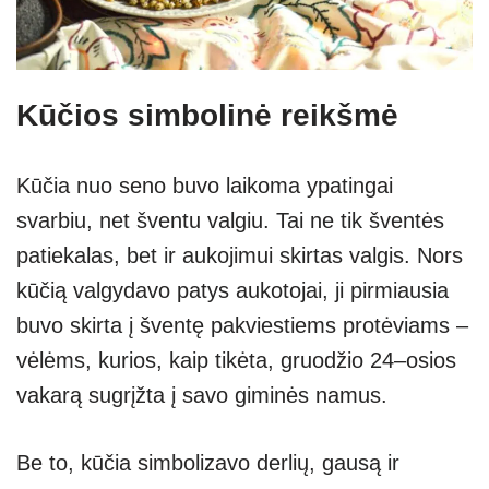
Kūčios simbolinė reikšmė
Kūčia nuo seno buvo laikoma ypatingai
svarbiu, net šventu valgiu. Tai ne tik šventės
patiekalas, bet ir aukojimui skirtas valgis. Nors
kūčią valgydavo patys aukotojai, ji pirmiausia
buvo skirta į šventę pakviestiems protėviams –
vėlėms, kurios, kaip tikėta, gruodžio 24–osios
vakarą sugrįžta į savo giminės namus.
Be to, kūčia simbolizavo derlių, gausą ir