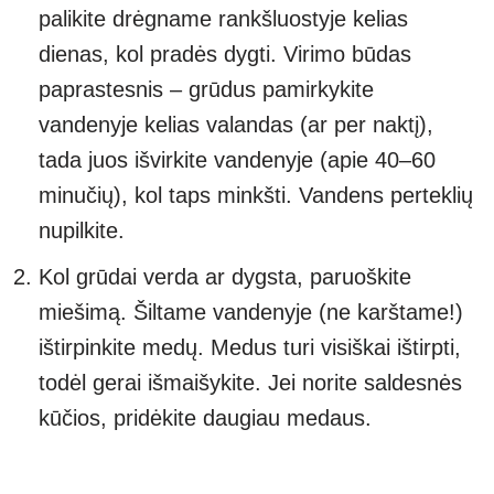
palikite drėgname rankšluostyje kelias
dienas, kol pradės dygti. Virimo būdas
paprastesnis – grūdus pamirkykite
vandenyje kelias valandas (ar per naktį),
tada juos išvirkite vandenyje (apie 40–60
minučių), kol taps minkšti. Vandens perteklių
nupilkite.
Kol grūdai verda ar dygsta, paruoškite
miešimą. Šiltame vandenyje (ne karštame!)
ištirpinkite medų. Medus turi visiškai ištirpti,
todėl gerai išmaišykite. Jei norite saldesnės
kūčios, pridėkite daugiau medaus.