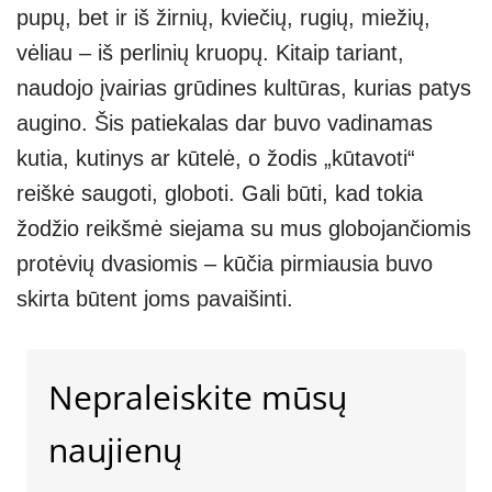
pupų, bet ir iš žirnių, kviečių, rugių, miežių,
vėliau – iš perlinių kruopų. Kitaip tariant,
naudojo įvairias grūdines kultūras, kurias patys
augino. Šis patiekalas dar buvo vadinamas
kutia, kutinys ar kūtelė, o žodis „kūtavoti“
reiškė saugoti, globoti. Gali būti, kad tokia
žodžio reikšmė siejama su mus globojančiomis
protėvių dvasiomis – kūčia pirmiausia buvo
skirta būtent joms pavaišinti.
Nepraleiskite mūsų
naujienų