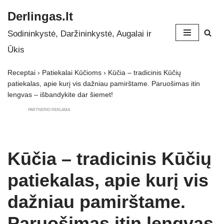
Derlingas.lt
Skip
Sodininkystė, Daržininkystė, Augalai ir
to
Ūkis
content
Receptai
›
Patiekalai Kūčioms
›
Kūčia – tradicinis Kūčių
patiekalas, apie kurį vis dažniau pamirštame. Paruošimas itin
lengvas – išbandykite dar šiemet!
PARTNERIO REKLAMA
Kūčia – tradicinis Kūčių
patiekalas, apie kurį vis
dažniau pamirštame.
Paruošimas itin lengvas