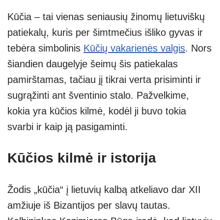
h
ky
el
b
e
h
Kūčia – tai vienas seniausių žinomų lietuviškų
at
p
e
er
ss
ar
patiekalų, kuris per šimtmečius išliko gyvas ir
s
e
gr
e
e
tebėra simbolinis
Kūčių vakarienės valgis
. Nors
A
a
n
šiandien daugelyje šeimų šis patiekalas
p
m
g
pamirštamas, tačiau jį tikrai verta prisiminti ir
p
er
sugrąžinti ant šventinio stalo. Pažvelkime,
kokia yra kūčios kilmė, kodėl ji buvo tokia
svarbi ir kaip ją pasigaminti.
Kūčios kilmė ir istorija
Žodis „kūčia“ į lietuvių kalbą atkeliavo dar XII
amžiuje iš Bizantijos per slavų tautas.