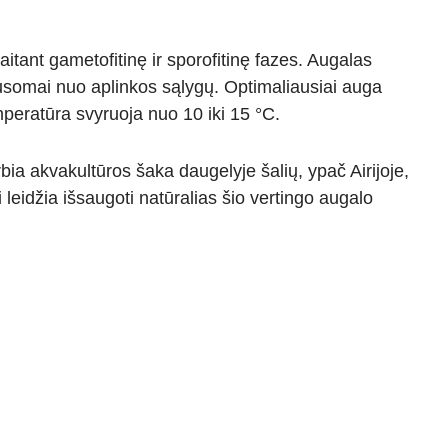
aitant gametofitinę ir sporofitinę fazes. Augalas
klausomai nuo aplinkos sąlygų. Optimaliausiai auga
eratūra svyruoja nuo 10 iki 15 °C.
bia akvakultūros šaka daugelyje šalių, ypač Airijoje,
eidžia išsaugoti natūralias šio vertingo augalo