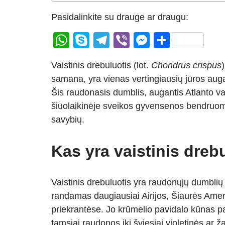
Pasidalinkite su drauge ar draugu:
W
S
T
Vi
M
S
h
ky
el
b
e
h
Vaistinis drebuluotis (lot.
Chondrus crispus
at
p
e
er
ss
ar
samana, yra vienas vertingiausių jūros au
s
e
gr
e
e
Šis raudonasis dumblis, augantis Atlanto v
A
a
n
šiuolaikinėje sveikos gyvensenos bendruome
p
m
g
savybių.
p
er
Kas yra vaistinis dreb
Vaistinis drebuluotis yra raudonųjų dumblių 
randamas daugiausiai Airijos, Šiaurės Amer
priekrantėse. Jo krūmelio pavidalo kūnas pas
tamsiai raudonos iki šviesiai violetinės ar 