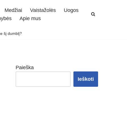
Medžiai
Vaistažolės
Uogos
mybės
Apie mus
ie šį dumblį?
Paieška
Ieškoti