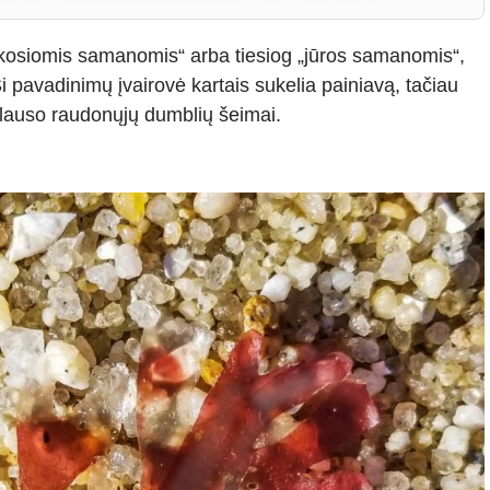
škosiomis samanomis“ arba tiesiog „jūros samanomis“,
i pavadinimų įvairovė kartais sukelia painiavą, tačiau
iklauso raudonųjų dumblių šeimai.