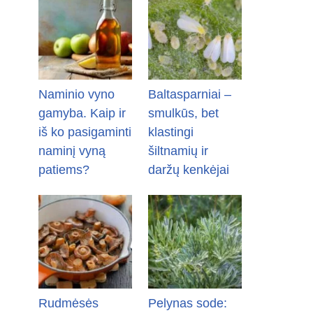
Naminio vyno
Baltasparniai –
gamyba. Kaip ir
smulkūs, bet
iš ko pasigaminti
klastingi
naminį vyną
šiltnamių ir
patiems?
daržų kenkėjai
Rudmėsės
Pelynas sode: