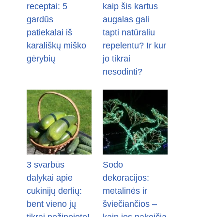
receptai: 5
kaip šis kartus
gardūs
augalas gali
patiekalai iš
tapti natūraliu
karališkų miško
repelentu? Ir kur
gėrybių
jo tikrai
nesodinti?
3 svarbūs
Sodo
dalykai apie
dekoracijos:
cukinijų derlių:
metalinės ir
bent vieno jų
šviečiančios –