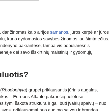
), dar žinomas kaip airijos
samanos
, jūros kerpė ar jūros
galų, kurio gydomosios savybės žinomos jau šimtmečius.
andenyno pakrantėse, tampa vis populiaresnis
nėje dėl savo išskirtinių maistinių ir gydomųjų
uluotis?
(
Rhodophyta
) grupei priklausantis jūrinis augalas,
ikos ir Europos Atlanto pakrančių uolėtose
ižymi šakota struktūra ir gali būti įvairių spalvų – nuo
žalsvos, priklausomai nuo augimo sąlygų ir brandos.