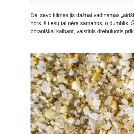
Dėl savo kilmės jis dažnai vadinamas „airi
nors iš tiesų tai nėra samanos, o dumblis. Š
botaniškai kalbant, vaistinis drebuluotis pr