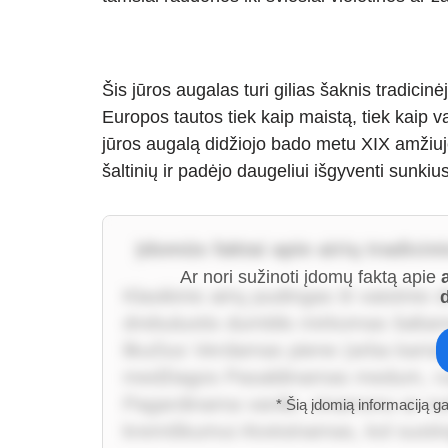
Šis jūros augalas turi gilias šaknis tradicinė
Europos tautos tiek kaip maistą, tiek kaip vais
jūros augalą didžiojo bado metu XIX amžiuje
šaltinių ir padėjo daugeliui išgyventi sunkius
Įdomūs faktai apie airių tradici
Ar nori sužinoti įdomų faktą apie
Klasikinis airių pudingas iš vaistinio
drebuluotis dumblis mirkomas šaltame
likučius Verdamas piene (arba kartais
medžiagos Pasaldinamas medum, rudo
Pagardinama vanile, cinamonu ar nu
* Šią įdomią informaciją g
kremiškumui Atvėsinamas, kol susting