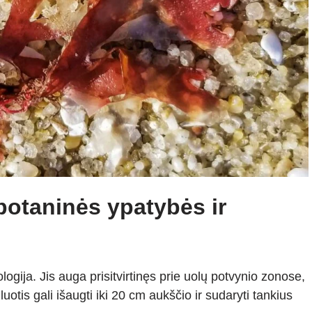
 botaninės ypatybės ir
logija. Jis auga prisitvirtinęs prie uolų potvynio zonose,
uotis gali išaugti iki 20 cm aukščio ir sudaryti tankius