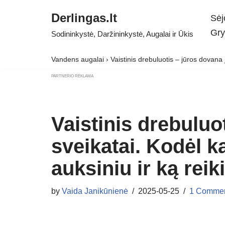
Derlingas.lt
Sėj
Skip
Gry
Sodininkystė, Daržininkystė, Augalai ir Ūkis
to
content
Vandens augalai
›
Vaistinis drebuluotis – jūros dovana j
PARTNERIO REKLAMA
Vaistinis drebuluo
sveikatai. Kodėl k
auksiniu ir ką reik
by
Vaida Janikūnienė
2025-05-25
1 Comme