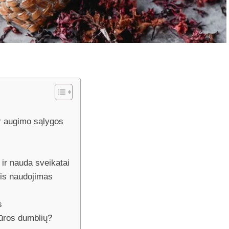
ir augimo sąlygos
ir nauda sveikatai
inis naudojimas
s
 jūros dumblių?