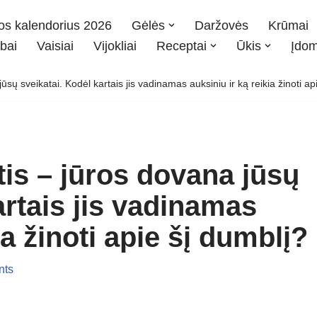
os kalendorius 2026
Gėlės
Daržovės
Krūmai
bai
Vaisiai
Vijokliai
Receptai
Ūkis
Įdo
ūsų sveikatai. Kodėl kartais jis vadinamas auksiniu ir ką reikia žinoti ap
tis – jūros dovana jūsų
artais jis vadinamas
ia žinoti apie šį dumblį?
nts