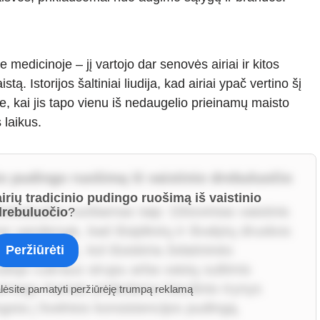
je medicinoje – jį vartojo dar senovės airiai ir kitos
tą. Istorijos šaltiniai liudija, kad airiai ypač vertino šį
, kai jis tapo vienu iš nedaugelio prieinamų maisto
 laikus.
nio pudingo ruošimą iš vaistinio drebuluočio
airių tradicinio pudingo ruošimą iš vaistinio
 drebuluočio ruošiamas taip: Džiovintas vaistinis
drebuluočio
?
 vandenyje, kad išsiplėstų ir išvalytų druskos
 vandenyje), kol išsiskiria želatininės
Peržiūrėti
jo cukraus sirupu arba vaisių sultimis
tmegu Kartais pridedama kiaušinio trynys
alėsite pamatyti peržiūrėję trumpą reklamą
sta į švelnios konsistencijos pudingą.