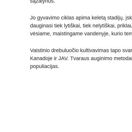
sąžalynus.
Jo gyvavimo ciklas apima keletą stadijų, įsk
dauginasi tiek lytiškai, tiek nelytiškai, pri
vėsiame, maistingame vandenyje, kurio temp
Vaistinio drebuluočio kultivavimas tapo svar
Kanadoje ir JAV. Tvaraus auginimo metodai l
populiacijas.