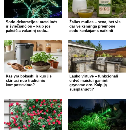
Sodo dekoracijos: metalinės
Žalias muilas – sena, bet vis
ir šviečiančios – kaip jos
dar veiksminga priemonė
pakeičia vakarinį sodo...
sodo kenkėjams naikinti
Kas yra bokashi ir kuo jis
Lauko virtuvė – funkcionali
skiriasi nuo tradicinio
erdvė maistui gaminti
kompostavimo?
gryname ore. Kaip ją
susiplanuoti?