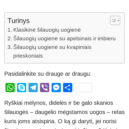
Turinys
Klasikinė šilauogių uogienė
Šilauogių uogienė su apelsinais ir imbieru
Šilauogių uogienė su kvapiniais
prieskoniais
Pasidalinkite su drauge ar draugu:
W
S
T
Vi
M
S
h
ky
el
b
e
h
Ryškiai mėlynos, didelės ir be galo skanios
at
p
e
er
ss
ar
šilauogės – daugelio mėgstamos uogos – retas
s
e
gr
e
e
kuris joms atsispiria. O ką gi daryti, jei norisi
A
a
n