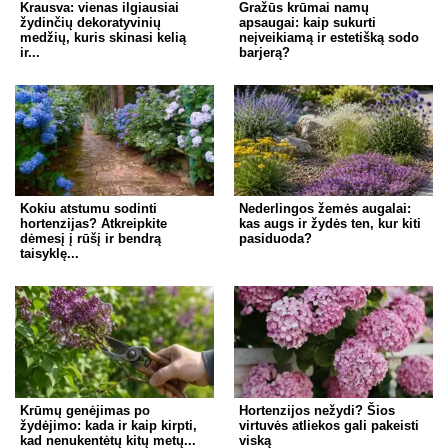
Krausva: vienas ilgiausiai
Gražūs krūmai namų
žydinčių dekoratyvinių
apsaugai: kaip sukurti
medžių, kuris skinasi kelią
neįveikiamą ir estetišką sodo
ir...
barjerą?
Kokiu atstumu sodinti
Nederlingos žemės augalai:
hortenzijas? Atkreipkite
kas augs ir žydės ten, kur kiti
dėmesį į rūšį ir bendrą
pasiduoda?
taisyklę...
Krūmų genėjimas po
Hortenzijos nežydi? Šios
žydėjimo: kada ir kaip kirpti,
virtuvės atliekos gali pakeisti
kad nenukentėtų kitų metų...
viską