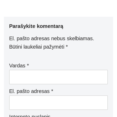
h
ky
el
b
e
h
at
p
e
er
ss
ar
s
e
gr
e
e
Parašykite komentarą
A
a
n
p
m
g
El. pašto adresas nebus skelbiamas.
p
er
Būtini laukeliai pažymėti
*
Vardas
*
El. pašto adresas
*
Interneto puslapis