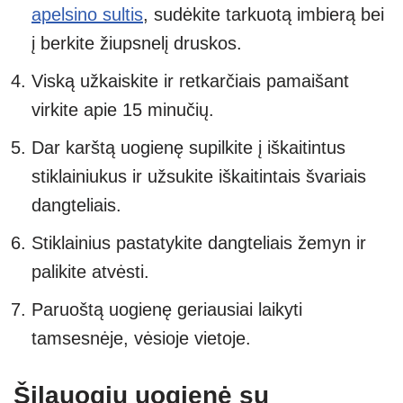
apelsino sultis
, sudėkite tarkuotą imbierą bei
į berkite žiupsnelį druskos.
Viską užkaiskite ir retkarčiais pamaišant
virkite apie 15 minučių.
Dar karštą uogienę supilkite į iškaitintus
stiklainiukus ir užsukite iškaitintais švariais
dangteliais.
Stiklainius pastatykite dangteliais žemyn ir
palikite atvėsti.
Paruoštą uogienę geriausiai laikyti
tamsesnėje, vėsioje vietoje.
Šilauogių uogienė su