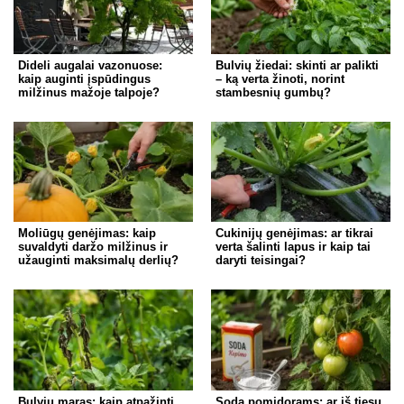
Dideli augalai vazonuose:
Bulvių žiedai: skinti ar palikti
kaip auginti įspūdingus
– ką verta žinoti, norint
milžinus mažoje talpoje?
stambesnių gumbų?
Moliūgų genėjimas: kaip
Cukinijų genėjimas: ar tikrai
suvaldyti daržo milžinus ir
verta šalinti lapus ir kaip tai
užauginti maksimalų derlių?
daryti teisingai?
Bulvių maras: kaip atpažinti,
Soda pomidorams: ar iš tiesų