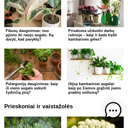
Fikusų dauginimas: nuo
Privaloma užduotis darbų
pjūvio iki naujo augalo. Ką
rutinoje – kaip ir kada tręšti
daryti, kad pavyktų?
kambarines gėles?
Pelargonijų dauginimas: kaip
Ištįsę kambariniai augalai:
iš vieno augalo sukurti
kaip po žiemos grąžinti jiems
žydinčią jūrą?
pradinį vešlumą?
Prieskoniai ir vaistažolės