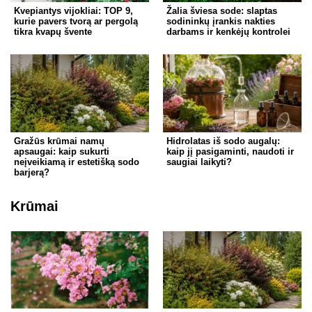
Kvepiantys vijokliai: TOP 9,
Žalia šviesa sode: slaptas
kurie pavers tvorą ar pergolą
sodininkų įrankis nakties
tikra kvapų švente
darbams ir kenkėjų kontrolei
Gražūs krūmai namų
Hidrolatas iš sodo augalų:
apsaugai: kaip sukurti
kaip jį pasigaminti, naudoti ir
neįveikiamą ir estetišką sodo
saugiai laikyti?
barjerą?
Krūmai