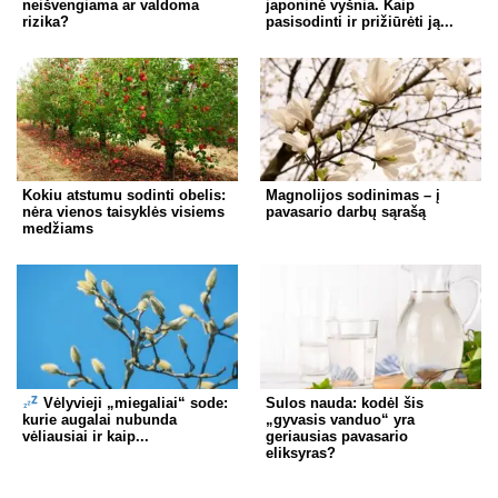
neišvengiama ar valdoma
japoninė vyšnia. Kaip
rizika?
pasisodinti ir prižiūrėti ją...
Kokiu atstumu sodinti obelis:
Magnolijos sodinimas – į
nėra vienos taisyklės visiems
pavasario darbų sąrašą
medžiams
Vėlyvieji „miegaliai“ sode:
Sulos nauda: kodėl šis
kurie augalai nubunda
„gyvasis vanduo“ yra
vėliausiai ir kaip...
geriausias pavasario
eliksyras?