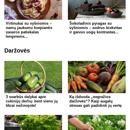
Virtinukai su vyšniomis –
Šokoladinis pyragas su
namų jaukumu kvepiantis
vyšniomis – sodrus biskvitas
vasaros patiekalas
ir gaivus uogų kontrastas...
lengviems...
Daržovės
3 svarbūs dalykai apie
Ką išduoda „negražios
cukinijų derlių: bent vieno jų
daržovės“? Kaip augalų
tikrai nežinojote!
stresas gali padidinti jų vertę