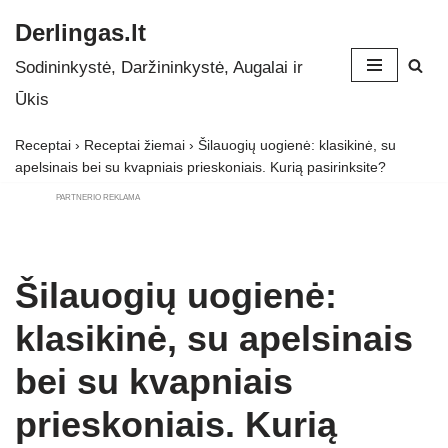
Derlingas.lt
Skip
Sodininkystė, Daržininkystė, Augalai ir
to
Ūkis
content
Receptai
›
Receptai žiemai
›
Šilauogių uogienė: klasikinė, su
apelsinais bei su kvapniais prieskoniais. Kurią pasirinksite?
PARTNERIO REKLAMA
Šilauogių uogienė:
klasikinė, su apelsinais
bei su kvapniais
prieskoniais. Kurią