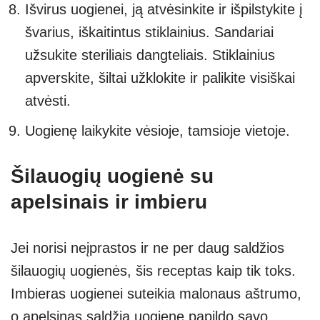
Išvirus uogienei, ją atvėsinkite ir išpilstykite į
švarius, iškaitintus stiklainius. Sandariai
užsukite steriliais dangteliais. Stiklainius
apverskite, šiltai užklokite ir palikite visiškai
atvėsti.
Uogienę laikykite vėsioje, tamsioje vietoje.
Šilauogių uogienė su
apelsinais ir imbieru
Jei norisi neįprastos ir ne per daug saldžios
šilauogių uogienės, šis receptas kaip tik toks.
Imbieras uogienei suteikia malonaus aštrumo,
o apelsinas saldžią uogienę papildo savo