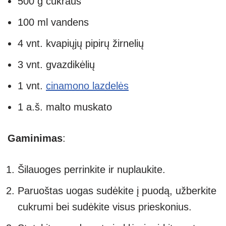
500 g cukraus
100 ml vandens
4 vnt. kvapiųjų pipirų žirnelių
3 vnt. gvazdikėlių
1 vnt.
cinamono lazdelės
1 a.š. malto muskato
Gaminimas
:
Šilauoges perrinkite ir nuplaukite.
Paruoštas uogas sudėkite į puodą, užberkite
cukrumi bei sudėkite visus prieskonius.