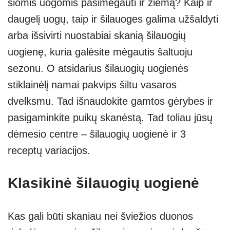
šiomis uogomis pasimėgauti ir žiemą? Kaip ir
p
m
g
daugelį uogų, taip ir šilauoges galima užšaldyti
p
er
arba išsivirti nuostabiai skanią šilauogių
uogienę, kuria galėsite mėgautis šaltuoju
sezonu. O atsidarius šilauogių uogienės
stiklainėlį namai pakvips šiltu vasaros
dvelksmu. Tad išnaudokite gamtos gėrybes ir
pasigaminkite puikų skanėstą. Tad toliau jūsų
dėmesio centre – šilauogių uogienė ir 3
receptų variacijos.
Klasikinė šilauogių uogienė
Kas gali būti skaniau nei šviežios duonos