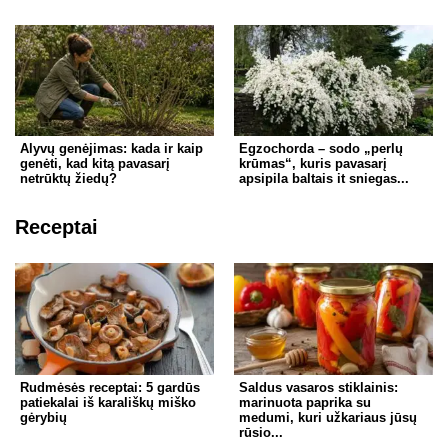
Alyvų genėjimas: kada ir kaip
Egzochorda – sodo „perlų
genėti, kad kitą pavasarį
krūmas“, kuris pavasarį
netrūktų žiedų?
apsipila baltais it sniegas...
Receptai
Rudmėsės receptai: 5 gardūs
Saldus vasaros stiklainis:
patiekalai iš karališkų miško
marinuota paprika su
gėrybių
medumi, kuri užkariaus jūsų
rūsio...