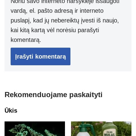
Noriu savo interneto naršyklėje išsaugoti
vardą, el. pašto adresą ir interneto
puslapį, kad jų nebereiktų įvesti iš naujo,
kai kitą kartą vėl norėsiu parašyti
komentarą.
Rekomenduojame paskaityti
Ūkis