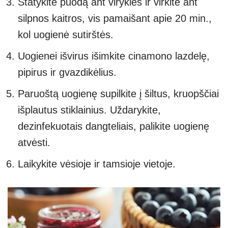
Statykite puodą ant viryklės ir virkite ant
silpnos kaitros, vis pamaišant apie 20 min.,
kol uogienė sutirštės.
Uogienei išvirus išimkite cinamono lazdelę,
pipirus ir gvazdikėlius.
Paruoštą uogienę supilkite į šiltus, kruopščiai
išplautus stiklainius. Uždarykite,
dezinfekuotais dangteliais, palikite uogienę
atvėsti.
Laikykite vėsioje ir tamsioje vietoje.