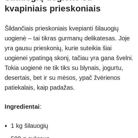
kvapiniais prieskoniais
Šildančiais prieskoniais kvepianti šilauogių
uogienė – tai tikras gurmanų delikatesas. Joje
yra gausu prieskonių, kurie suteikia šiai
uogienei ypatingą skonį, tačiau yra gana švelni.
Tokia uogienė ne tik tiks su blynais, jogurtu,
desertais, bet ir su mėsos, ypač žvėrienos
patiekalais, kaip padažas.
Ingredientai
:
1 kg šilauogių