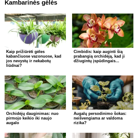
Kambarinės gėlės
Kaip prižiūrėti gėles
Cimbidis: kaip auginti šią
kabančiuose vazonuose, kad
prabangią orchidėją, kad ji
jos nevystų ir nekabotų
džiugintų įspūdingais...
liūdnai?
Orchidėjų dauginimas: nuo
Augalų persodinimo šokas:
pirmojo keikio iki naujo
neišvengiama ar valdoma
augalo
rizika?