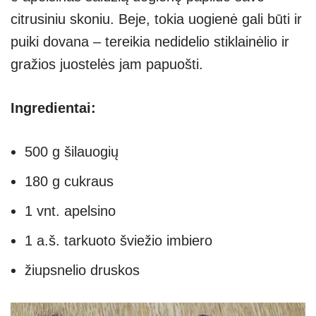
citrusiniu skoniu. Beje, tokia uogienė gali būti ir
puiki dovana – tereikia nedidelio stiklainėlio ir
gražios juostelės jam papuošti.
Ingredientai:
500 g šilauogių
180 g cukraus
1 vnt. apelsino
1 a.š. tarkuoto šviežio imbiero
žiupsnelio druskos