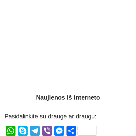
Naujienos iš interneto
Pasidalinkite su drauge ar draugu:
W
S
T
Vi
M
S