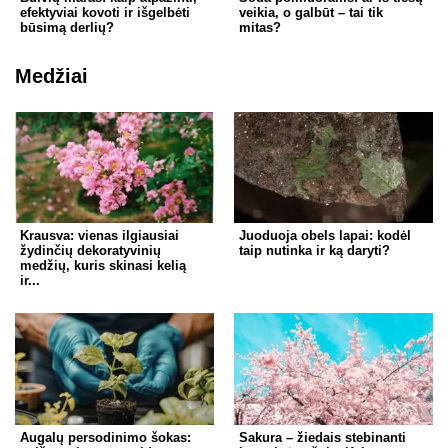
efektyviai kovoti ir išgelbėti
veikia, o galbūt – tai tik
būsimą derlių?
mitas?
Medžiai
Krausva: vienas ilgiausiai
Juoduoja obels lapai: kodėl
žydinčių dekoratyvinių
taip nutinka ir ką daryti?
medžių, kuris skinasi kelią
ir...
Augalų persodinimo šokas:
Sakura – žiedais stebinanti