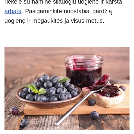
riekelė su namine šilauogių uogiene ir karšta
arbata
. Pasigaminkite nuostabiai gardžią
uogienę ir mėgaukitės ja visus metus.