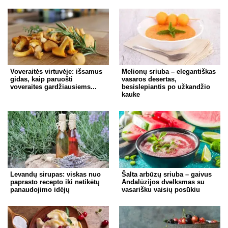
Voveraitės virtuvėje: išsamus
Melionų sriuba – elegantiškas
gidas, kaip paruošti
vasaros desertas,
voveraites gardžiausiems...
besislepiantis po užkandžio
kauke
Levandų sirupas: viskas nuo
Šalta arbūzų sriuba – gaivus
paprasto recepto iki netikėtų
Andalūzijos dvelksmas su
panaudojimo idėjų
vasarišku vaisių posūkiu