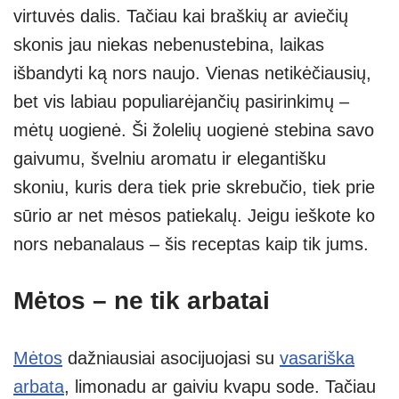
virtuvės dalis. Tačiau kai braškių ar aviečių
s
e
gr
e
e
skonis jau niekas nebenustebina, laikas
A
a
n
išbandyti ką nors naujo. Vienas netikėčiausių,
p
m
g
bet vis labiau populiarėjančių pasirinkimų –
p
er
mėtų uogienė. Ši žolelių uogienė stebina savo
gaivumu, švelniu aromatu ir elegantišku
skoniu, kuris dera tiek prie skrebučio, tiek prie
sūrio ar net mėsos patiekalų. Jeigu ieškote ko
nors nebanalaus – šis receptas kaip tik jums.
Mėtos – ne tik arbatai
Mėtos
dažniausiai asocijuojasi su
vasariška
arbata
, limonadu ar gaiviu kvapu sode. Tačiau