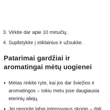
Virkite dar apie 10 minučių.
Supilstykite į stiklainius ir užsukite.
Patarimai gardžiai ir
aromatingai mėtų uogienei
Mėtas rinkite ryte, kai jos dar šviežios ir
aromatingos – tokiu metu jose daugiausia
eterinių aliejų.
Jei nenorite labai intensyvaus skonio – dalį