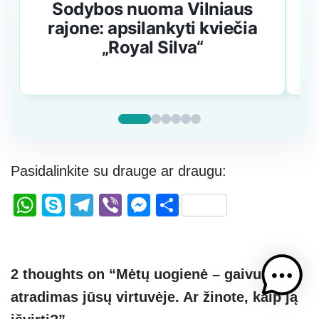
Sodybos nuoma Vilniaus
I
rajone: apsilankyti kviečia
„Royal Silva“
Pasidalinkite su drauge ar draugu:
W
S
T
Vi
M
S
h
ky
el
b
e
h
at
p
e
er
ss
ar
s
e
gr
e
e
2 thoughts on “Mėtų uogienė – gaivus
A
a
n
atradimas jūsų virtuvėje. Ar žinote, kaip ją