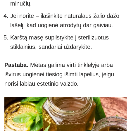
minučių.
Jei norite – įlašinkite natūralaus žalio dažo
lašelį, kad uogienė atrodytų dar gaiviau.
Karštą masę supilstykite į sterilizuotus
stiklainius, sandariai uždarykite.
Pastaba.
Mėtas galima virti tinklelyje arba
išvirus uogienei tiesiog išimti lapelius, jeigu
norisi labiau estetinio vaizdo.