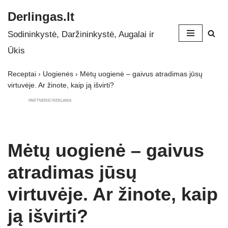
Derlingas.lt
Skip
Sodininkystė, Daržininkystė, Augalai ir
to
Ūkis
content
Receptai
›
Uogienės
›
Mėtų uogienė – gaivus atradimas jūsų
virtuvėje. Ar žinote, kaip ją išvirti?
PARTNERIO REKLAMA
Mėtų uogienė – gaivus
atradimas jūsų
virtuvėje. Ar žinote, kaip
ją išvirti?