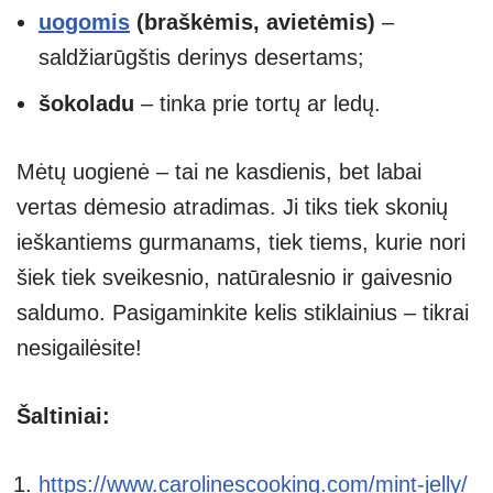
uogomis
(braškėmis, avietėmis)
–
saldžiarūgštis derinys desertams;
šokoladu
– tinka prie tortų ar ledų.
Mėtų uogienė – tai ne kasdienis, bet labai
vertas dėmesio atradimas. Ji tiks tiek skonių
ieškantiems gurmanams, tiek tiems, kurie nori
šiek tiek sveikesnio, natūralesnio ir gaivesnio
saldumo. Pasigaminkite kelis stiklainius – tikrai
nesigailėsite!
Šaltiniai:
https://www.carolinescooking.com/mint-jelly/