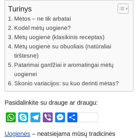
Turinys
Mėtos – ne tik arbatai
Kodėl mėtų uogienė?
Mėtų uogienė (klasikinis receptas)
Mėtų uogienė su obuoliais (natūraliai
tirštesnė)
Patarimai gardžiai ir aromatingai mėtų
uogienei
Skonio variacijos: su kuo derinti mėtas?
Pasidalinkite su drauge ar draugu:
W
S
T
Vi
M
S
h
ky
el
b
e
h
Uogienės
– neatsiejama mūsų tradicinės
at
p
e
er
ss
ar