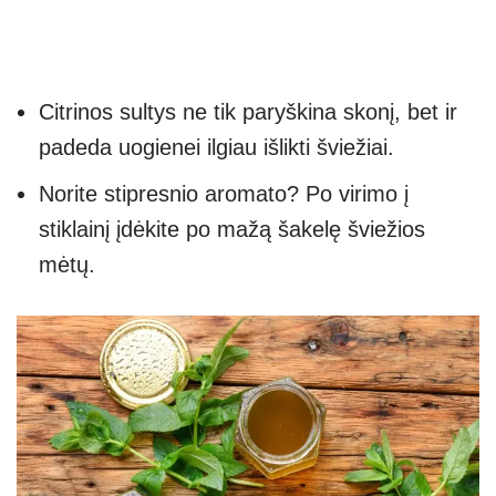
Citrinos sultys ne tik paryškina skonį, bet ir
padeda uogienei ilgiau išlikti šviežiai.
Norite stipresnio aromato? Po virimo į
stiklainį įdėkite po mažą šakelę šviežios
mėtų.