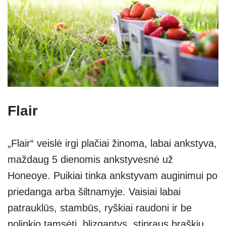
Flair
„Flair“
veislė irgi plačiai žinoma, labai ankstyva,
maždaug 5 dienomis ankstyvesnė už
Honeoye. Puikiai tinka ankstyvam auginimui po
priedanga arba šiltnamyje. Vaisiai labai
patrauklūs, stambūs, ryškiai raudoni ir be
polinkio tamsėti, blizgantys, stipraus braškių