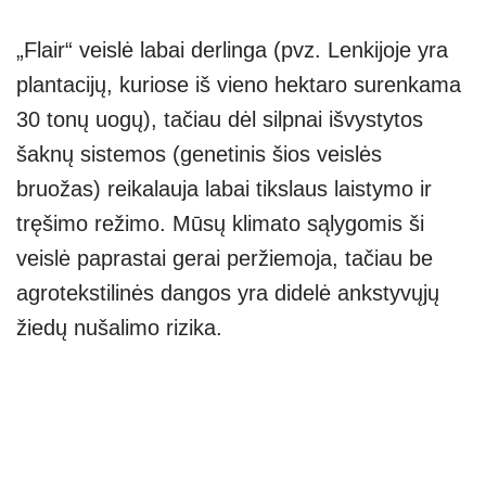
„Flair“ veislė labai derlinga (pvz. Lenkijoje yra
plantacijų, kuriose iš vieno hektaro surenkama
30 tonų uogų), tačiau dėl silpnai išvystytos
šaknų sistemos (genetinis šios veislės
bruožas) reikalauja labai tikslaus laistymo ir
tręšimo režimo. Mūsų klimato sąlygomis ši
veislė paprastai gerai peržiemoja, tačiau be
agrotekstilinės dangos yra didelė ankstyvųjų
žiedų nušalimo rizika.