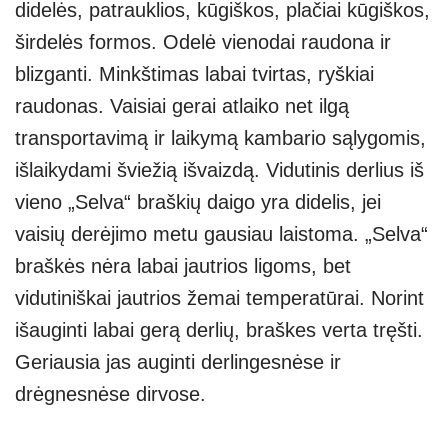
didelės, patrauklios, kūgiškos, plačiai kūgiškos,
širdelės formos. Odelė vienodai raudona ir
blizganti. Minkštimas labai tvirtas, ryškiai
raudonas. Vaisiai gerai atlaiko net ilgą
transportavimą ir laikymą kambario sąlygomis,
išlaikydami šviežią išvaizdą. Vidutinis derlius iš
vieno „Selva“ braškių daigo yra didelis, jei
vaisių derėjimo metu gausiau laistoma. „Selva“
braškės nėra labai jautrios ligoms, bet
vidutiniškai jautrios žemai temperatūrai. Norint
išauginti labai gerą derlių, braškes verta tręšti.
Geriausia jas auginti derlingesnėse ir
drėgnesnėse dirvose.