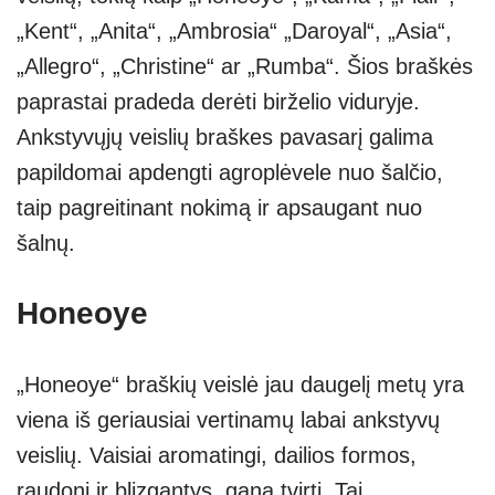
„Kent“, „Anita“, „Ambrosia“ „Daroyal“, „Asia“,
„Allegro“, „Christine“ ar „Rumba“. Šios braškės
paprastai pradeda derėti birželio viduryje.
Ankstyvųjų veislių braškes pavasarį galima
papildomai apdengti agroplėvele nuo šalčio,
taip pagreitinant nokimą ir apsaugant nuo
šalnų.
Honeoye
„Honeoye“ braškių veislė jau daugelį metų yra
viena iš geriausiai vertinamų labai ankstyvų
veislių. Vaisiai aromatingi, dailios formos,
raudoni ir blizgantys, gana tvirti. Tai