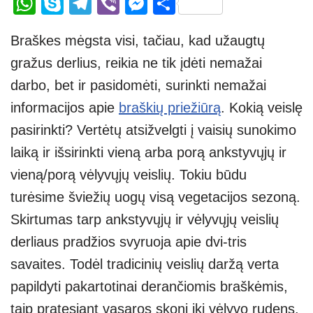
W
S
T
Vi
M
S
h
ky
el
b
e
h
Braškes mėgsta visi, tačiau, kad užaugtų
at
p
e
er
ss
ar
gražus derlius, reikia ne tik įdėti nemažai
s
e
gr
e
e
darbo, bet ir pasidomėti, surinkti nemažai
A
a
n
informacijos apie
braškių priežiūrą
. Kokią veislę
p
m
g
pasirinkti? Vertėtų atsižvelgti į vaisių sunokimo
p
er
laiką ir išsirinkti vieną arba porą ankstyvųjų ir
vieną/porą vėlyvųjų veislių. Tokiu būdu
turėsime šviežių uogų visą vegetacijos sezoną.
Skirtumas tarp ankstyvųjų ir vėlyvųjų veislių
derliaus pradžios svyruoja apie dvi-tris
savaites. Todėl tradicinių veislių daržą verta
papildyti pakartotinai derančiomis braškėmis,
taip pratęsiant vasaros skonį iki vėlyvo rudens.