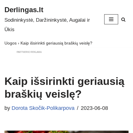
Derlingas.lt
Skip
Sodininkystė, Daržininkystė, Augalai ir
to
Ūkis
content
Uogos
›
Kaip išsirinkti geriausią braškių veislę?
PARTNERIO REKLAMA
Kaip išsirinkti geriausią
braškių veislę?
by
Dorota Skočik-Polikarpova
2023-06-08