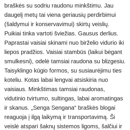
braškės su sodriu raudonu minkštimu. Jau
daugelį metų tai viena geriausių perdirbimui
(šaldymui ir konservavimui) skirtų veislių.
Puikiai tinka vartoti šviežias. Gausus derlius.
Paprastai vaisiai skinami nuo birželio vidurio iki
liepos pradžios. Vaisiai stambūs (laikui bėgant
smulkesni), odelė tamsiai raudona su blizgesiu.
Taisyklingo kūgio formos, su susiaurėjimu ties
koteliu. Kotas labai lengvai atsiskiria nuo
vaisiaus. Minkštimas tamsiai raudonas,
vidutinio tvirtumo, sultingas, labai aromatingas
ir skanus. „Senga Sengana“ braškės blogai
reaguoja į ilgą laikymą ir transportavimą. Ši
veislė atspari šaknų sistemos ligoms, šalčiui ir