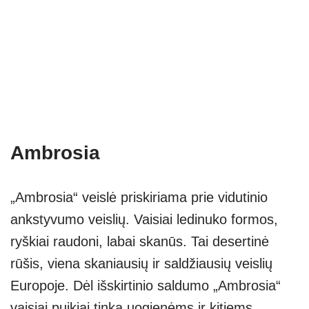
Ambrosia
„Ambrosia“ veislė priskiriama prie vidutinio
ankstyvumo veislių. Vaisiai ledinuko formos,
ryškiai raudoni, labai skanūs. Tai desertinė
rūšis, viena skaniausių ir saldžiausių veislių
Europoje. Dėl išskirtinio saldumo „Ambrosia“
vaisiai puikiai tinka uogienėms ir kitiems