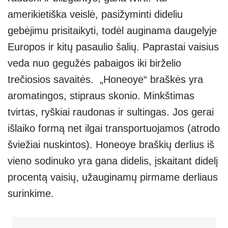
amerikietiška veislė, pasižyminti dideliu
gebėjimu prisitaikyti, todėl auginama daugelyje
Europos ir kitų pasaulio šalių. Paprastai vaisius
veda nuo gegužės pabaigos iki birželio
trečiosios savaitės. „Honeoye“ braškės yra
aromatingos, stipraus skonio. Minkštimas
tvirtas, ryškiai raudonas ir sultingas. Jos gerai
išlaiko formą net ilgai transportuojamos (atrodo
šviežiai nuskintos). Honeoye braškių derlius iš
vieno sodinuko yra gana didelis, įskaitant didelį
procentą vaisių, užauginamų pirmame derliaus
surinkime.