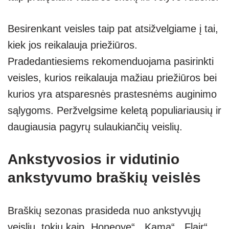
Besirenkant veisles taip pat atsižvelgiame į tai,
kiek jos reikalauja priežiūros.
Pradedantiesiems rekomenduojama pasirinkti
veisles, kurios reikalauja mažiau priežiūros bei
kurios yra atsparesnės prastesnėms auginimo
sąlygoms. Peržvelgsime keletą populiariausių ir
daugiausia pagyrų sulaukiančių veislių.
Ankstyvosios ir vidutinio
ankstyvumo braškių veislės
Braškių sezonas prasideda nuo ankstyvųjų
veislių, tokių kaip „Honeoye“, „Kama“, „Flair“,