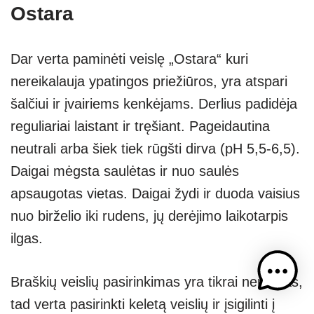
Ostara
Dar verta paminėti veislę „Ostara“ kuri
nereikalauja ypatingos priežiūros, yra atspari
šalčiui ir įvairiems kenkėjams. Derlius padidėja
reguliariai laistant ir tręšiant. Pageidautina
neutrali arba šiek tiek rūgšti dirva (pH 5,5-6,5).
Daigai mėgsta saulėtas ir nuo saulės
apsaugotas vietas. Daigai žydi ir duoda vaisius
nuo birželio iki rudens, jų derėjimo laikotarpis
ilgas.
Braškių veislių pasirinkimas yra tikrai nemažas,
tad verta pasirinkti keletą veislių ir įsigilinti į