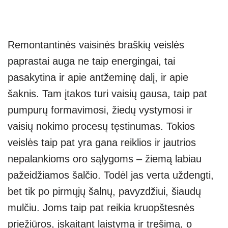
Remontantinės vaisinės braškių veislės
paprastai auga ne taip energingai, tai
pasakytina ir apie antžeminę dalį, ir apie
šaknis. Tam įtakos turi vaisių gausa, taip pat
pumpurų formavimosi, žiedų vystymosi ir
vaisių nokimo procesų tęstinumas. Tokios
veislės taip pat yra gana reiklios ir jautrios
nepalankioms oro sąlygoms – žiemą labiau
pažeidžiamos šalčio. Todėl jas verta uždengti,
bet tik po pirmųjų šalnų, pavyzdžiui, šiaudų
mulčiu. Joms taip pat reikia kruopštesnės
priežiūros, įskaitant laistymą ir tręšimą, o