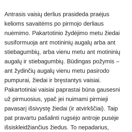
Antrasis vaisių derlius prasideda praėjus
kelioms savaitėms po pirmojo derliaus
nuėmimo. Pakartotinio žydėjimo metu žiedai
susiformuoja ant motininių augalų arba ant
stiebagumbių, arba vienu metu ant motininių
augalų ir stiebagumbių. Būdingas požymis –
ant žydinčių augalų vienu metu pasirodo
pumpurai, žiedai ir bręstantys vaisiai.
Pakartotiniai vaisiai paprastai būna gausesni
už pirmuosius, ypač jei nuimami pirmieji
pavasarį išsivystę žiedai (ir atvirkščiai). Taip
pat pravartu pašalinti rugsėjo antroje pusėje
išsiskleidžiančius žiedus. To nepadarius,