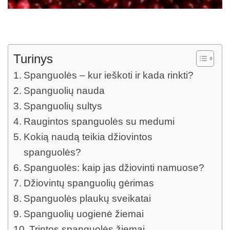
Turinys
Spanguolės – kur ieškoti ir kada rinkti?
Spanguolių nauda
Spanguolių sultys
Raugintos spanguolės su medumi
Kokią naudą teikia džiovintos
spanguolės?
Spanguolės: kaip jas džiovinti namuose?
Džiovintų spanguolių gėrimas
Spanguolės plaukų sveikatai
Spanguolių uogienė žiemai
Trintos spanguolės žiemai