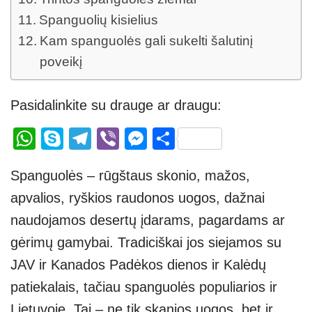
Spanguolių kisielius
Kam spanguolės gali sukelti šalutinį
poveikį
Pasidalinkite su drauge ar draugu:
W
S
T
Vi
M
S
h
ky
el
b
e
h
Spanguolės – rūgštaus skonio, mažos,
at
p
e
er
ss
ar
apvalios, ryškios raudonos uogos, dažnai
s
e
gr
e
e
naudojamos desertų įdarams, pagardams ar
A
a
n
gėrimų gamybai. Tradiciškai jos siejamos su
p
m
g
JAV ir Kanados Padėkos dienos ir Kalėdų
p
er
patiekalais, tačiau spanguolės populiarios ir
Lietuvoje. Tai – ne tik skanios uogos, bet ir