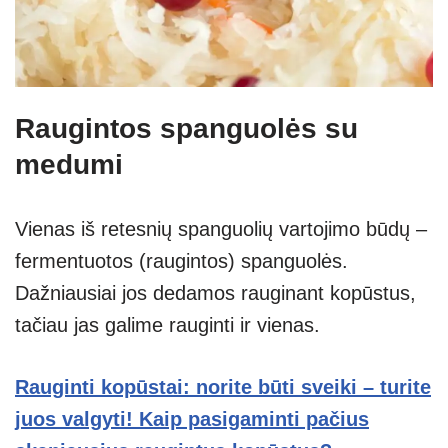
Raugintos spanguolės su
medumi
Vienas iš retesnių spanguolių vartojimo būdų –
fermentuotos (raugintos) spanguolės.
Dažniausiai jos dedamos rauginant kopūstus,
tačiau jas galime rauginti ir vienas.
Rauginti kopūstai: norite būti sveiki – turite
juos valgyti! Kaip pasigaminti pačius