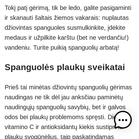
Tokį patį gėrimą, tik be ledo, galite pasigaminti
ir skanauti šaltais žiemos vakarais: nuplautas
džiovintas spanguoles susmulkinkite, įdėkite
medaus ir užpilkite karštu (bet ne verdančiu!)
vandeniu. Turite puikią spanguolių arbatą!
Spanguolės plaukų sveikatai
Prieš tai minėtas džiovintų spanguolių gėrimas
naudingas ne tik dėl jau anksčiau paminėtų
naudingųjų spanguolių savybių, bet ir galvos
odos bei plaukų problemoms spręsti. Didelis
vitamino C ir antioksidantų kiekis sustiprina
plaukų svogūnėlius, taip paskatindamas