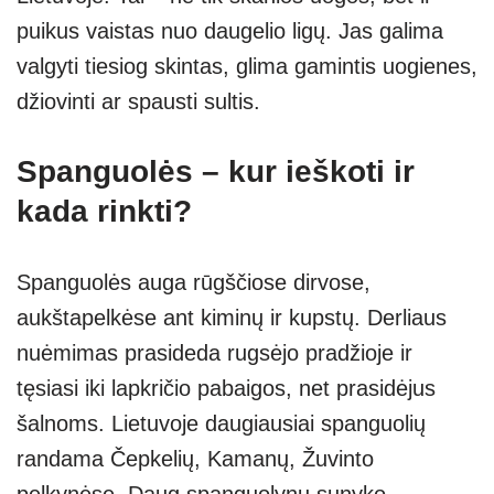
puikus vaistas nuo daugelio ligų. Jas galima
valgyti tiesiog skintas, glima gamintis uogienes,
džiovinti ar spausti sultis.
Spanguolės – kur ieškoti ir
kada rinkti?
Spanguolės auga rūgščiose dirvose,
aukštapelkėse ant kiminų ir kupstų. Derliaus
nuėmimas prasideda rugsėjo pradžioje ir
tęsiasi iki lapkričio pabaigos, net prasidėjus
šalnoms. Lietuvoje daugiausiai spanguolių
randama Čepkelių, Kamanų, Žuvinto
pelkynėse. Daug spanguolynų sunyko