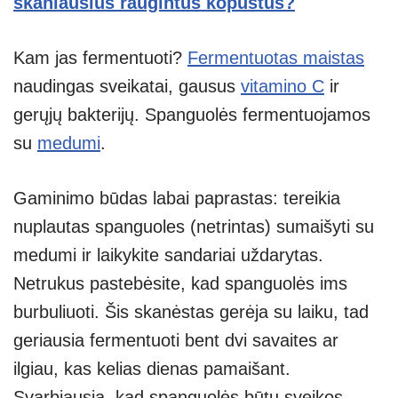
skaniausius raugintus kopūstus?
Kam jas fermentuoti?
Fermentuotas maistas
naudingas sveikatai, gausus
vitamino C
ir
gerųjų bakterijų. Spanguolės fermentuojamos
su
medumi
.
Gaminimo būdas labai paprastas: tereikia
nuplautas spanguoles (netrintas) sumaišyti su
medumi ir laikykite sandariai uždarytas.
Netrukus pastebėsite, kad spanguolės ims
burbuliuoti. Šis skanėstas gerėja su laiku, tad
geriausia fermentuoti bent dvi savaites ar
ilgiau, kas kelias dienas pamaišant.
Svarbiausia, kad spanguolės būtų sveikos