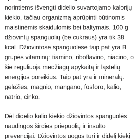
norintiems išvengti didelio suvartojamo kalorijų
kiekio, tačiau organizmą aprūpinti būtinomis
maistinėmis skaidulomis bei baltymais. 100 g
džiovintų spanguolių (be cukraus) yra tik 38
kcal. Džiovintose spanguolėse taip pat yra B
grupės vitaminų: tiamino, riboflavino, niacino, o
šie reguliuoja medžiagų apykaitą ir ląstelių
energijos poreikius. Taip pat yra ir mineralų:
geležies, magnio, mangano, fosforo, kalio,
natrio, cinko.
Dėl didelio kalio kiekio džiovintos spanguolės
naudingos širdies priepuolių ir insulto
prevencijai. Džiovintos uogos turi ir didelį kiekį