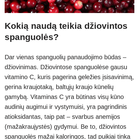
Kokią naudą teikia džiovintos
spanguolės?
Dar vienas spanguolių panaudojimo būdas –
džiovinimas. Džiovintose spanguolėse gausu
vitamino C, kuris pagerina geležies įsisavinimą,
gerina kraujotaką, baltųjų kraujo kūnelių
gamybą. Vitaminas C yra būtinas visų kūno
audinių augimui ir vystymuisi, yra pagrindinis
atioksidantas, taip pat – svarbus anemijos
(mažakraujystės) gydymui. Be to, džiovintos
spanguolės mažai kaloringos, tad puikiai tinka