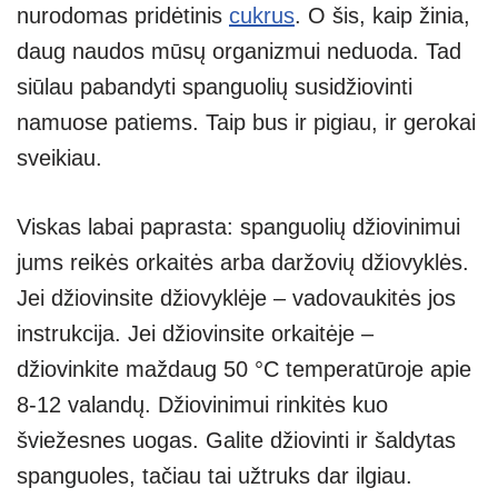
nurodomas pridėtinis
cukrus
. O šis, kaip žinia,
daug naudos mūsų organizmui neduoda. Tad
siūlau pabandyti spanguolių susidžiovinti
namuose patiems. Taip bus ir pigiau, ir gerokai
sveikiau.
Viskas labai paprasta: spanguolių džiovinimui
jums reikės orkaitės arba daržovių džiovyklės.
Jei džiovinsite džiovyklėje – vadovaukitės jos
instrukcija. Jei džiovinsite orkaitėje –
džiovinkite maždaug 50 °C temperatūroje apie
8-12 valandų. Džiovinimui rinkitės kuo
šviežesnes uogas. Galite džiovinti ir šaldytas
spanguoles, tačiau tai užtruks dar ilgiau.