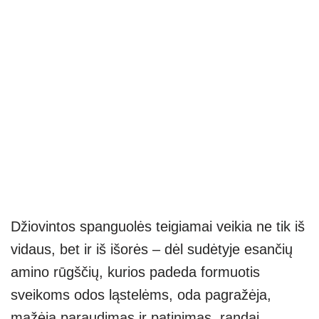
Džiovintos spanguolės teigiamai veikia ne tik iš
vidaus, bet ir iš išorės – dėl sudėtyje esančių
amino rūgščių, kurios padeda formuotis
sveikoms odos ląstelėms, oda pagražėja,
mažėja paraudimas ir patinimas, randai,