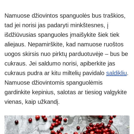
Namuose džiovintos spanguolės bus traškios,
tad jei norisi jas padaryti minkštesnes, į
išdžiūvusias spanguoles įmaišykite šiek tiek
aliejaus. Nepamirškite, kad namuose ruoštos
uogos skirsis nuo pirktų parduotuvėje – bus be
cukraus. Jei saldumo norisi, apiberkite jas
cukraus pudra ar kitu miltelių pavidalo
saldikliu
.
Namuose džiovintomis spanguolėmis
gardinkite kepinius, salotas ar tiesiog valgykite
vienas, kaip užkandį.