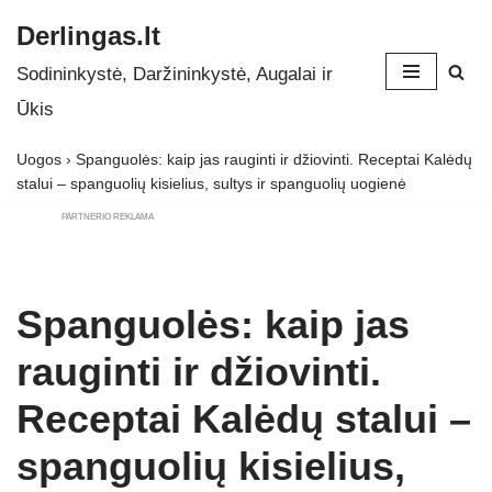
Derlingas.lt
Skip
Sodininkystė, Daržininkystė, Augalai ir
to
Ūkis
content
Uogos
›
Spanguolės: kaip jas rauginti ir džiovinti. Receptai Kalėdų
stalui – spanguolių kisielius, sultys ir spanguolių uogienė
PARTNERIO REKLAMA
Spanguolės: kaip jas
rauginti ir džiovinti.
Receptai Kalėdų stalui –
spanguolių kisielius,