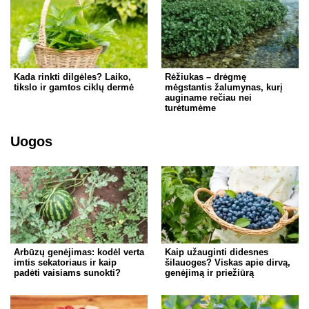
Kada rinkti dilgėles? Laiko,
Rėžiukas – drėgmę
tikslo ir gamtos ciklų dermė
mėgstantis žalumynas, kurį
auginame rečiau nei
turėtumėme
Uogos
Arbūzų genėjimas: kodėl verta
Kaip užauginti didesnes
imtis sekatoriaus ir kaip
šilauoges? Viskas apie dirvą,
padėti vaisiams sunokti?
genėjimą ir priežiūrą