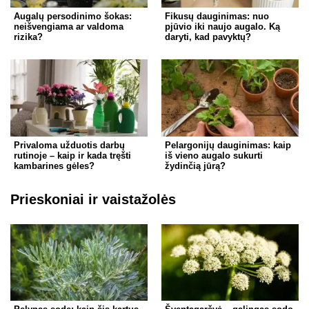
Augalų persodinimo šokas:
Fikusų dauginimas: nuo
neišvengiama ar valdoma
pjūvio iki naujo augalo. Ką
rizika?
daryti, kad pavyktų?
Privaloma užduotis darbų
Pelargonijų dauginimas: kaip
rutinoje – kaip ir kada tręšti
iš vieno augalo sukurti
kambarines gėles?
žydinčią jūrą?
Prieskoniai ir vaistažolės