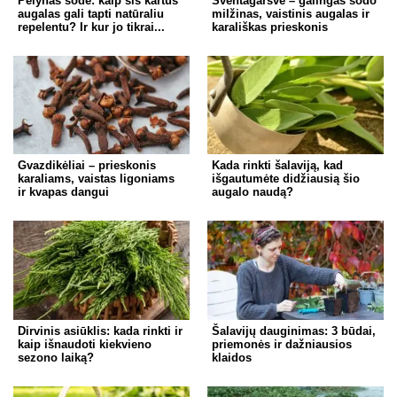
Pelynas sode: kaip šis kartus
Šventagaršvė – galingas sodo
augalas gali tapti natūraliu
milžinas, vaistinis augalas ir
repelentu? Ir kur jo tikrai...
karališkas prieskonis
Gvazdikėliai – prieskonis
Kada rinkti šalaviją, kad
karaliams, vaistas ligoniams
išgautumėte didžiausią šio
ir kvapas dangui
augalo naudą?
Dirvinis asiūklis: kada rinkti ir
Šalavijų dauginimas: 3 būdai,
kaip išnaudoti kiekvieno
priemonės ir dažniausios
sezono laiką?
klaidos