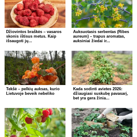
Džiovintos braškės – vasaros
Auksuotasis serbentas (Ribes
skonis ištisus metus. Kaip
aureum) – trapus aromatas,
išsaugoti jų...
auksiniai žiedai ir...
Tekšė – pelkių auksas, kurio
Kada sodinti avietes 2026:
Lietuvoje beveik nebeliko
džiaugiasi suskubę pavasarį,
bet yra gera žinia...