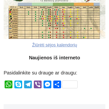
Žiūrėti sėjos kalendorių
Naujienos iš interneto
Pasidalinkite su drauge ar draugu:
W
S
T
Vi
M
S
h
ky
el
b
e
h
at
p
e
er
ss
ar
s
e
gr
e
e