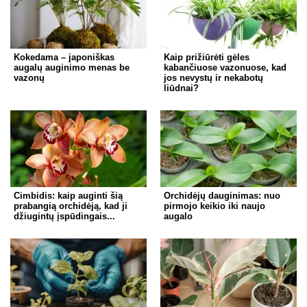
Kokedama – japoniškas
Kaip prižiūrėti gėles
augalų auginimo menas be
kabančiuose vazonuose, kad
vazonų
jos nevystų ir nekabotų
liūdnai?
Cimbidis: kaip auginti šią
Orchidėjų dauginimas: nuo
prabangią orchidėją, kad ji
pirmojo keikio iki naujo
džiugintų įspūdingais...
augalo