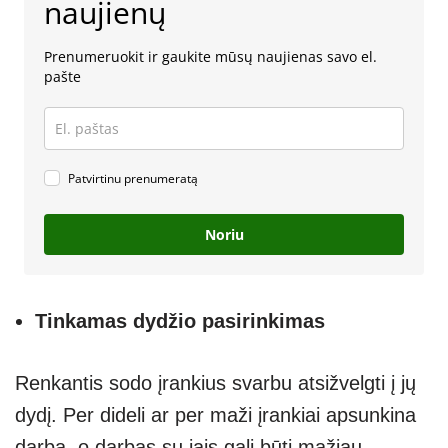
naujienų
Prenumeruokit ir gaukite mūsų naujienas savo el.
pašte
Patvirtinu prenumeratą
Noriu
Tinkamas dydžio pasirinkimas
Renkantis sodo įrankius svarbu atsižvelgti į jų
dydį. Per dideli ar per maži įrankiai apsunkina
darbą, o darbas su jais gali būti mažiau