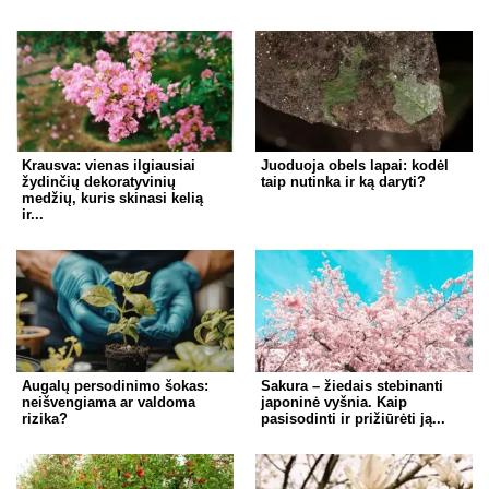
Krausva: vienas ilgiausiai
Juoduoja obels lapai: kodėl
žydinčių dekoratyvinių
taip nutinka ir ką daryti?
medžių, kuris skinasi kelią
ir...
Augalų persodinimo šokas:
Sakura – žiedais stebinanti
neišvengiama ar valdoma
japoninė vyšnia. Kaip
rizika?
pasisodinti ir prižiūrėti ją...