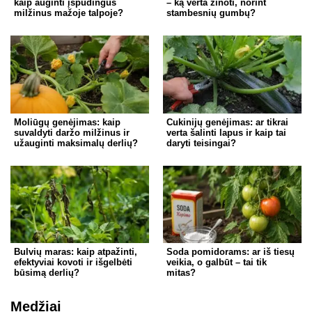
kaip auginti įspūdingus
– ką verta žinoti, norint
milžinus mažoje talpoje?
stambesnių gumbų?
Moliūgų genėjimas: kaip
Cukinijų genėjimas: ar tikrai
suvaldyti daržo milžinus ir
verta šalinti lapus ir kaip tai
užauginti maksimalų derlių?
daryti teisingai?
Bulvių maras: kaip atpažinti,
Soda pomidorams: ar iš tiesų
efektyviai kovoti ir išgelbėti
veikia, o galbūt – tai tik
būsimą derlių?
mitas?
Medžiai