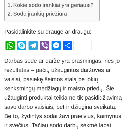
Kokie sodo įrankiai yra geriausi?
Sodo įrankių priežiūra
Pasidalinkite su drauge ar draugu:
W
S
T
Vi
M
S
h
ky
el
b
e
h
Darbas sode ar darže yra prasmingas, nes jo
at
p
e
er
ss
ar
rezultatas – pačių užaugintos daržovės ar
s
e
gr
e
e
vaisiai, pasiekę šeimos stalą be jokių
A
a
n
kenksmingų medžiagų ir maisto priedų. Šie
p
m
g
užauginti produktai teikia ne tik pasididžiavimą
p
er
savo darbo vaisiais, bet ir džiugina sveikatą.
Be to, žydintys sodai žavi praeivius, kaimynus
ir svečius. Tačiau sodo darbų sėkmė labai