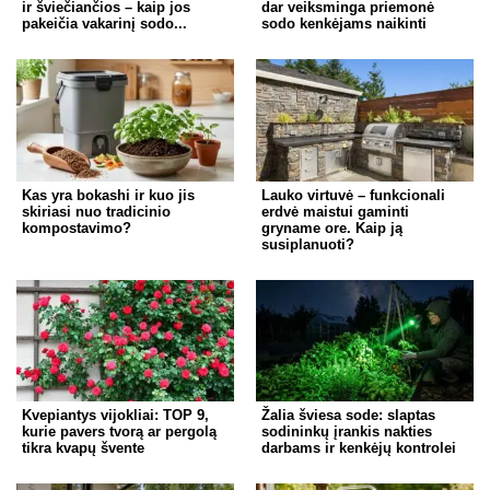
ir šviečiančios – kaip jos
dar veiksminga priemonė
pakeičia vakarinį sodo...
sodo kenkėjams naikinti
Kas yra bokashi ir kuo jis
Lauko virtuvė – funkcionali
skiriasi nuo tradicinio
erdvė maistui gaminti
kompostavimo?
gryname ore. Kaip ją
susiplanuoti?
Kvepiantys vijokliai: TOP 9,
Žalia šviesa sode: slaptas
kurie pavers tvorą ar pergolą
sodininkų įrankis nakties
tikra kvapų švente
darbams ir kenkėjų kontrolei