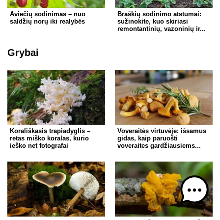
Aviečių sodinimas – nuo
Braškių sodinimo atstumai:
saldžių norų iki realybės
sužinokite, kuo skiriasi
remontantinių, vazoninių ir...
Grybai
Korališkasis trapiadyglis –
Voveraitės virtuvėje: išsamus
retas miško koralas, kurio
gidas, kaip paruošti
ieško net fotografai
voveraites gardžiausiems...