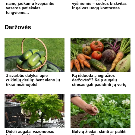
namų jaukumu kvepiantis
vyšniomis – sodrus biskvitas
vasaros patiekalas
ir gaivus uogų kontrastas...
lengviems...
Daržovės
3 svarbūs dalykai apie
Ką išduoda „negražios
cukinijų derlių: bent vieno jų
daržovės“? Kaip augalų
tikrai nežinojote!
stresas gali padidinti jų vertę
Dideli augalai vazonuose:
Bulvių žiedai: skinti ar palikti