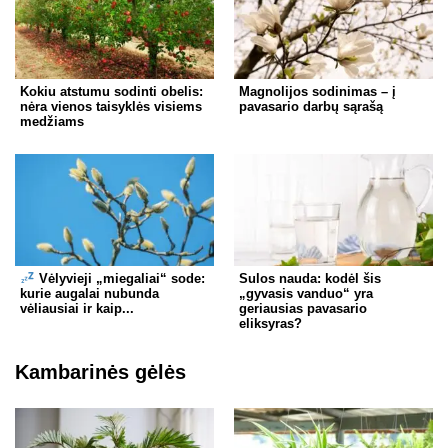
Kokiu atstumu sodinti obelis:
Magnolijos sodinimas – į
nėra vienos taisyklės visiems
pavasario darbų sąrašą
medžiams
Vėlyvieji „miegaliai“ sode:
Sulos nauda: kodėl šis
kurie augalai nubunda
„gyvasis vanduo“ yra
vėliausiai ir kaip...
geriausias pavasario
eliksyras?
Kambarinės gėlės