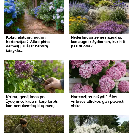
Kokiu atstumu sodinti
Nederlingos žemės augalai:
hortenzijas? Atkreipkite
kas augs ir žydės ten, kur kiti
dėmesį į rūšį ir bendrą
pasiduoda?
taisyklę...
Krūmų genėjimas po
Hortenzijos nežydi? Šios
žydėjimo: kada ir kaip kirpti,
virtuvės atliekos gali pakeisti
kad nenukentėtų kitų metų...
viską