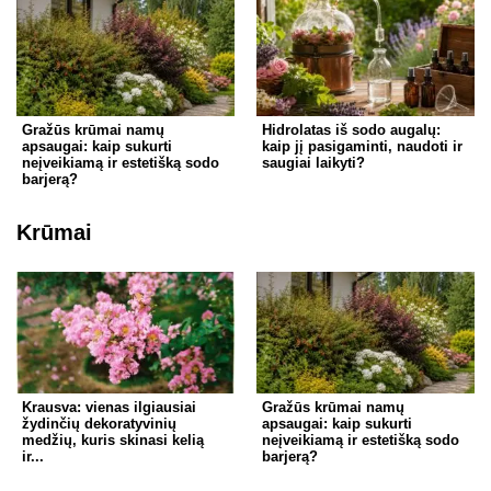
Gražūs krūmai namų
Hidrolatas iš sodo augalų:
apsaugai: kaip sukurti
kaip jį pasigaminti, naudoti ir
neįveikiamą ir estetišką sodo
saugiai laikyti?
barjerą?
Krūmai
Krausva: vienas ilgiausiai
Gražūs krūmai namų
žydinčių dekoratyvinių
apsaugai: kaip sukurti
medžių, kuris skinasi kelią
neįveikiamą ir estetišką sodo
ir...
barjerą?