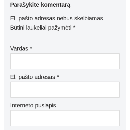
Parašykite komentarą
A
a
n
p
m
g
El. pašto adresas nebus skelbiamas.
p
er
Būtini laukeliai pažymėti
*
Vardas
*
El. pašto adresas
*
Interneto puslapis