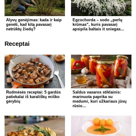
Alyvų genėjimas: kada ir kaip
Egzochorda – sodo „perlų
genėti, kad kitą pavasarį
krūmas“, kuris pavasarį
netrūktų žiedų?
apsipila baltais it sniegas...
Receptai
Rudmėsės receptai: 5 gardūs
Saldus vasaros stiklainis:
patiekalai iš karališkų miško
marinuota paprika su
gėrybių
medumi, kuri užkariaus jūsų
rūsio...