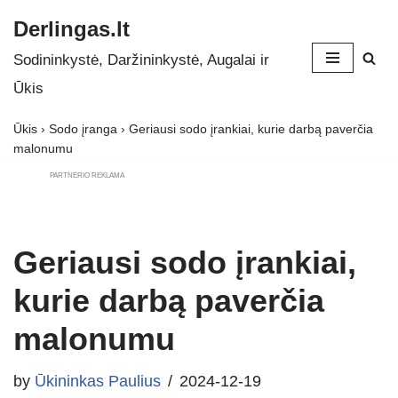
Derlingas.lt
Skip
Sodininkystė, Daržininkystė, Augalai ir
to
Ūkis
content
Ūkis
›
Sodo įranga
›
Geriausi sodo įrankiai, kurie darbą paverčia
malonumu
PARTNERIO REKLAMA
Geriausi sodo įrankiai,
kurie darbą paverčia
malonumu
by
Ūkininkas Paulius
2024-12-19