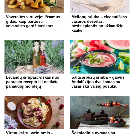
Voveraitės virtuvėje: išsamus
Melionų sriuba – elegantiškas
gidas, kaip paruošti
vasaros desertas,
voveraites gardžiausiems...
besislepiantis po užkandžio
kauke
Levandų sirupas: viskas nuo
Šalta arbūzų sriuba – gaivus
paprasto recepto iki netikėtų
Andalūzijos dvelksmas su
panaudojimo idėjų
vasarišku vaisių posūkiu
Virtinukai su vyšniomis –
Šokoladinis pyragas su