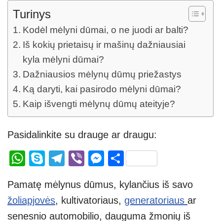
Turinys
Kodėl mėlyni dūmai, o ne juodi ar balti?
Iš kokių prietaisų ir mašinų dažniausiai
kyla mėlyni dūmai?
Dažniausios mėlynų dūmų priežastys
Ką daryti, kai pasirodo mėlyni dūmai?
Kaip išvengti mėlynų dūmų ateityje?
Pasidalinkite su drauge ar draugu:
W
S
T
Vi
M
S
h
ky
el
b
e
h
Pamatę mėlynus dūmus, kylančius iš savo
at
p
e
er
ss
ar
žoliapjovės
, kultivatoriaus,
generatoriaus
ar
s
e
gr
e
e
senesnio automobilio, dauguma žmonių iš