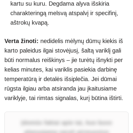
kartu su kuru. Degdama alyva išskiria
charakteringą melsvą atspalvį ir specifinį,
aštrokų kvapą.
Verta žinoti:
nedidelis mėlynų dūmų kiekis iš
karto paleidus ilgai stovėjusį, šaltą variklį gali
būti normalus reiškinys – jie turėtų išnykti per
kelias minutes, kai variklis pasiekia darbinę
temperatūrą ir detalės išsiplečia. Jei dūmai
rūgsta ilgiau arba atsiranda jau įkaitusiame
variklyje, tai rimtas signalas, kurį būtina ištirti.
Įdomūs faktai apie tai, kuo buvo
planuojama varyti pirmuosius