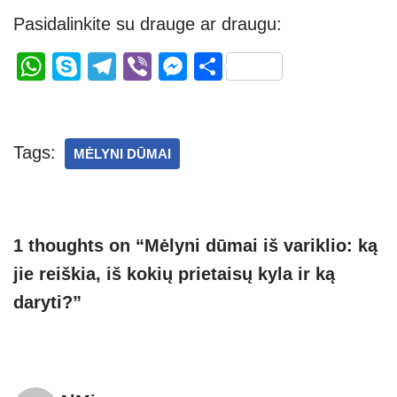
Pasidalinkite su drauge ar draugu:
W
S
T
Vi
M
S
h
ky
el
b
e
h
at
p
e
er
ss
ar
s
e
gr
e
e
Tags:
MĖLYNI DŪMAI
A
a
n
p
m
g
p
er
1 thoughts on “Mėlyni dūmai iš variklio: ką
jie reiškia, iš kokių prietaisų kyla ir ką
daryti?”