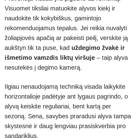
Visuomet tiksliai matuokite alyvos kiekį ir
naudokite tik kokybiškus, gamintojo
rekomenduojamus tepalus. Jei reikia nuvalyti
žoliapjovės apačią ar pakeisti peilį, verskite ją
aukštyn tik ta puse, kad
uždegimo žvakė ir
išmetimo vamzdis liktų viršuje
– taip alyva
nesutekės į degimo kamerą.
Ilgiau nenaudojamą techniką visada laikykite
horizontalioje padėtyje ant lygaus pagrindo, o
alyvą keiskite reguliariai, bent kartą per
sezoną. Sena, savybes praradusi alyva tampa
skystesnė ir daug lengviau prasiskverbia pro
sandariklius.