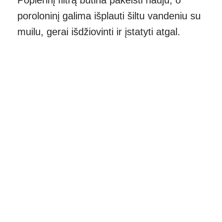
Popierinį filtrą būtina pakeisti nauju, o
poroloninį galima išplauti šiltu vandeniu su
muilu, gerai išdžiovinti ir įstatyti atgal.