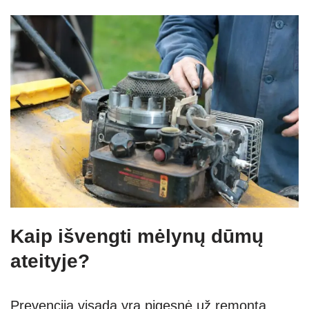
Kaip išvengti mėlynų dūmų
ateityje?
Prevencija visada yra pigesnė už remontą.