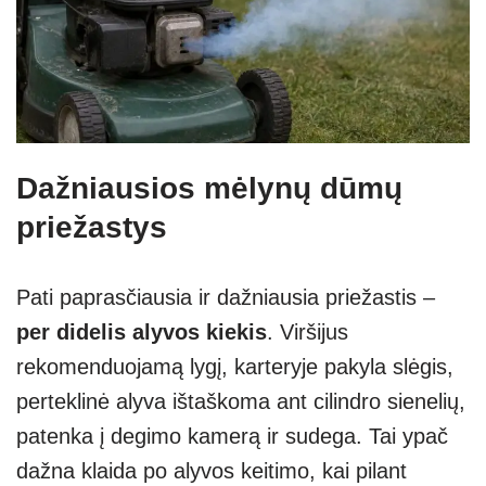
Dažniausios mėlynų dūmų
priežastys
Pati paprasčiausia ir dažniausia priežastis –
per didelis alyvos kiekis
. Viršijus
rekomenduojamą lygį, karteryje pakyla slėgis,
perteklinė alyva ištaškoma ant cilindro sienelių,
patenka į degimo kamerą ir sudega. Tai ypač
dažna klaida po alyvos keitimo, kai pilant