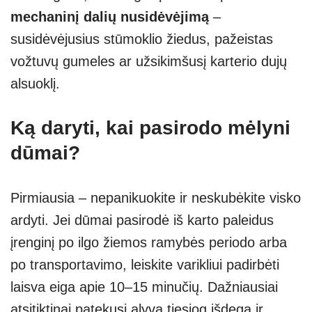
mechaninį dalių nusidėvėjimą
–
susidėvėjusius stūmoklio žiedus, pažeistas
vožtuvų gumeles ar užsikimšusį karterio dujų
alsuoklį.
Ką daryti, kai pasirodo mėlyni
dūmai?
Pirmiausia – nepanikuokite ir neskubėkite visko
ardyti. Jei dūmai pasirodė iš karto paleidus
įrenginį po ilgo žiemos ramybės periodo arba
po transportavimo, leiskite varikliui padirbėti
laisva eiga apie 10–15 minučių. Dažniausiai
atsitiktinai patekusi alyva tiesiog išdega ir