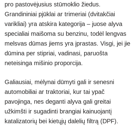
pro pastovėjusius stūmoklio žiedus.
Grandininiai pjūklai ar trimeriai (dvitakčiai
varikliai) yra atskira kategorija – juose alyva
specialiai maišoma su benzinu, todėl lengvas
melsvas dūmas jiems yra įprastas. Visgi, jei jie
dūmina per stipriai, vadinasi, paruošta
neteisinga mišinio proporcija.
Galiausiai, mėlynai dūmyti gali ir senesni
automobiliai ar traktoriai, kur tai ypač
pavojinga, nes deganti alyva gali greitai
užkimšti ir sugadinti brangiai kainuojantį
katalizatorių bei kietųjų dalelių filtrą (DPF).