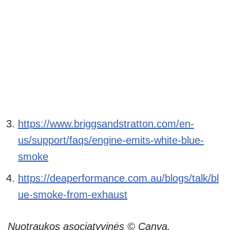
https://www.briggsandstratton.com/en-
us/support/faqs/engine-emits-white-blue-
smoke
https://deaperformance.com.au/blogs/talk/bl
ue-smoke-from-exhaust
Nuotraukos asociatyvinės © Canva.