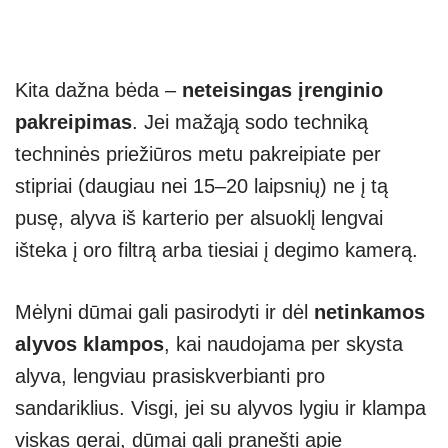
Kita dažna bėda –
neteisingas įrenginio
pakreipimas
. Jei mažąją sodo techniką
techninės priežiūros metu pakreipiate per
stipriai (daugiau nei 15–20 laipsnių) ne į tą
pusę, alyva iš karterio per alsuoklį lengvai
išteka į oro filtrą arba tiesiai į degimo kamerą.
Mėlyni dūmai gali pasirodyti ir dėl
netinkamos
alyvos klampos
, kai naudojama per skysta
alyva, lengviau prasiskverbianti pro
sandariklius. Visgi, jei su alyvos lygiu ir klampa
viskas gerai, dūmai gali pranešti apie