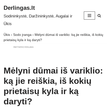
Derlingas.lt
Skip
Sodininkystė, Daržininkystė, Augalai ir
to
Ūkis
content
Ūkis
›
Sodo įranga
›
Mėlyni dūmai iš variklio: ką jie reiškia, iš kokių
prietaisų kyla ir ką daryti?
PARTNERIO REKLAMA
Mėlyni dūmai iš variklio:
ką jie reiškia, iš kokių
prietaisų kyla ir ką
daryti?