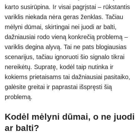
A
a
n
karto susirūpina. Ir visai pagrįstai – rūkstantis
p
m
g
variklis niekada nėra geras ženklas. Tačiau
p
er
mėlyni dūmai, skirtingai nei juodi ar balti,
dažniausiai rodo vieną konkrečią problemą –
variklis degina alyvą. Tai ne pats blogiausias
scenarijus, tačiau ignoruoti šio signalo tikrai
nereikėtų. Supratę, kodėl taip nutinka ir
kokiems prietaisams tai dažniausiai pasitaiko,
galėsite greitai ir paprastai išspręsti šią
problemą.
Kodėl mėlyni dūmai, o ne juodi
ar balti?