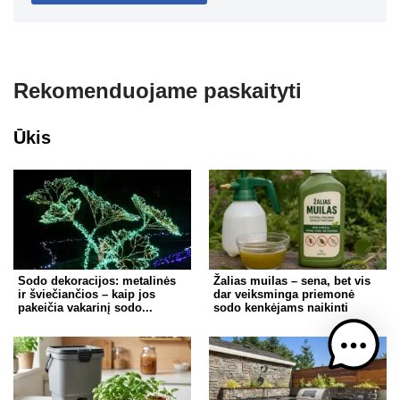
Rekomenduojame paskaityti
Ūkis
Sodo dekoracijos: metalinės
Žalias muilas – sena, bet vis
ir šviečiančios – kaip jos
dar veiksminga priemonė
pakeičia vakarinį sodo...
sodo kenkėjams naikinti