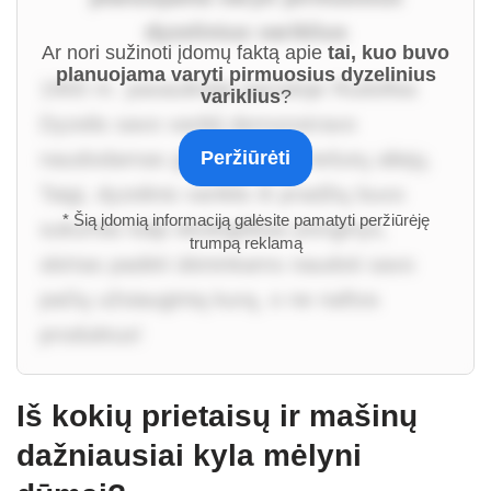
dyzelinius variklius
Ar nori sužinoti įdomų faktą apie
tai, kuo buvo
planuojama varyti pirmuosius dyzelinius
1900 m. pasaulinėje parodoje Rudolfas
variklius
?
Dyzelis savo variklį demonstravo
naudodamas gryną žemės riešutų aliejų.
Peržiūrėti
Taigi, dyzelinis variklis iš pradžių buvo
* Šią įdomią informaciją galėsite pamatyti peržiūrėję
sukurtas kaip ekologiškas įrenginys,
trumpą reklamą
skirtas padėti ūkininkams naudoti savo
pačių užsiaugintą kurą, o ne naftos
produktus!
Iš kokių prietaisų ir mašinų
dažniausiai kyla mėlyni