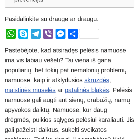
Pasidalinkite su drauge ar draugu:
W
S
T
Vi
M
S
h
ky
el
b
e
h
Pastebėjote, kad atsiradęs pelėsis namuose
at
p
e
er
ss
ar
ima vis labiau vešėti? Tai viena iš gana
s
e
gr
e
e
populiarių, bet tokių pat nemalonių problemų
A
a
n
namuose, kaip ir atklydusios
skruzdės
,
p
m
g
maistinės muselės
ar
patalinės blakės
. Pelėsis
p
er
namuose gali augti ant sienų, drabužių, namų
apyvokos daiktų. Namuose, kur daug
drėgmės, puikios sąlygos pelėsiui karaliauti. Jis
gali pažeisti daiktus, sukelti sveikatos