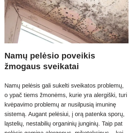
Namų pelėsio poveikis
žmogaus sveikatai
Namų pelėsis gali sukelti sveikatos problemų,
o ypač tiems žmonėms, kurie yra alergiški, turi
kvėpavimo problemų ar nusilpusią imuninę
sistemą. Augant pelėsiui, į orą patenka sporų,
ląstelių, nestabilių organinių junginių. Taip pat
pelėsis gamina alergenus, mikotoksinus – kai