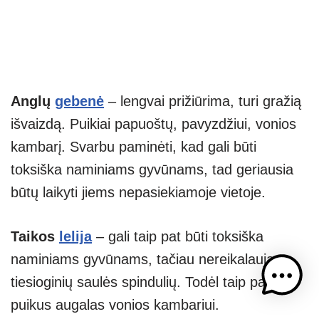
Anglų
gebenė
– lengvai prižiūrima, turi gražią
išvaizdą. Puikiai papuoštų, pavyzdžiui, vonios
kambarį. Svarbu paminėti, kad gali būti
toksiška naminiams gyvūnams, tad geriausia
būtų laikyti jiems nepasiekiamoje vietoje.
Taikos
lelija
– gali taip pat būti toksiška
naminiams gyvūnams, tačiau nereikalauja
tiesioginių saulės spindulių. Todėl taip pat
puikus augalas vonios kambariui.