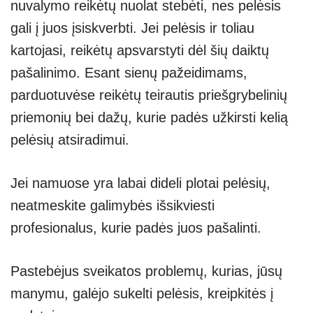
nuvalymo reikėtų nuolat stebėti, nes pelėsis
gali į juos įsiskverbti. Jei pelėsis ir toliau
kartojasi, reikėtų apsvarstyti dėl šių daiktų
pašalinimo. Esant sienų pažeidimams,
parduotuvėse reikėtų teirautis priešgrybelinių
priemonių bei dažų, kurie padės užkirsti kelią
pelėsių atsiradimui.
Jei namuose yra labai dideli plotai pelėsių,
neatmeskite galimybės išsikviesti
profesionalus, kurie padės juos pašalinti.
Pastebėjus sveikatos problemų, kurias, jūsų
manymu, galėjo sukelti pelėsis, kreipkitės į