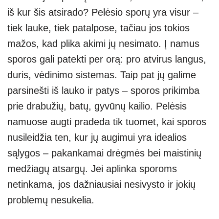
iš kur šis atsirado? Pelėsio sporų yra visur –
tiek lauke, tiek patalpose, tačiau jos tokios
mažos, kad plika akimi jų nesimato. Į namus
sporos gali patekti per orą: pro atvirus langus,
duris, vėdinimo sistemas. Taip pat jų galime
parsinešti iš lauko ir patys – sporos prikimba
prie drabužių, batų, gyvūnų kailio. Pelėsis
namuose augti pradeda tik tuomet, kai sporos
nusileidžia ten, kur jų augimui yra idealios
sąlygos – pakankamai drėgmės bei maistinių
medžiagų atsargų. Jei aplinka sporoms
netinkama, jos dažniausiai nesivysto ir jokių
problemų nesukelia.