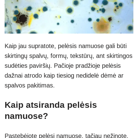
Kaip jau supratote, pelėsis namuose gali būti
skirtingų spalvų, formų, tekstūrų, ant skirtingos
sudėties paviršių. Pačioje pradžioje pelėsis
dažnai atrodo kaip tiesiog nedidelė dėmė ar
spalvos pakitimas.
Kaip atsiranda pelėsis
namuose?
Pastebėjote pelėsį namuose, tačiau nežinote,