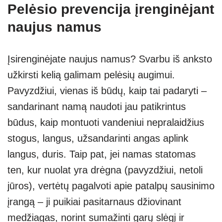
Pelėsio prevencija įrenginėjant
naujus namus
Įsirenginėjate naujus namus? Svarbu iš anksto
užkirsti kelią galimam pelėsių augimui.
Pavyzdžiui, vienas iš būdų, kaip tai padaryti –
sandarinant namą naudoti jau patikrintus
būdus, kaip montuoti vandeniui nepralaidžius
stogus, langus, užsandarinti angas aplink
langus, duris. Taip pat, jei namas statomas
ten, kur nuolat yra drėgna (pavyzdžiui, netoli
jūros), vertėtų pagalvoti apie patalpų sausinimo
įrangą – ji puikiai pasitarnaus džiovinant
medžiagas, norint sumažinti garų slėgį ir