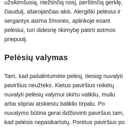
užsikimšusią, niežtinčią nosį, perštinčią gerklę,
čiaudulį, ašarojančias akis. Alergiški pelėsiui ir
sergantys astma žmonės, aplinkoje esant
pelėsiui, turi didesnę tikimybę patirti astmos
priepuolį.
Pelėsių valymas
Tam, kad pašalintumėte pelėsį, tiesiog nuvalyti
paviršius neužteks. Kietus paviršius reikėtų
nuvalyti pelėsių valymui skirtu valikliu, muilu
arba stipriai atskiestu baliklio tirpalu. Po
nuvalymo būtina gerai išdžiovinti paviršius tam,
kad pelėsis nepasikartotų. Porėtus paviršius po