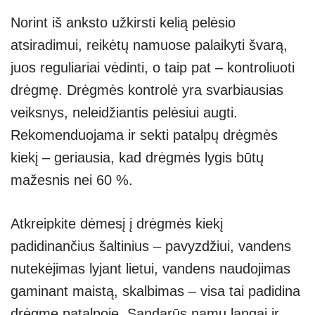
Norint iš anksto užkirsti kelią pelėsio
atsiradimui, reikėtų namuose palaikyti švarą,
juos reguliariai vėdinti, o taip pat – kontroliuoti
drėgmę. Drėgmės kontrolė yra svarbiausias
veiksnys, neleidžiantis pelėsiui augti.
Rekomenduojama ir sekti patalpų drėgmės
kiekį – geriausia, kad drėgmės lygis būtų
mažesnis nei 60 %.
Atkreipkite dėmesį į drėgmės kiekį
padidinančius šaltinius – pavyzdžiui, vandens
nutekėjimas lyjant lietui, vandens naudojimas
gaminant maistą, skalbimas – visa tai padidina
drėgmę patalpoje. Sandarūs namų langai ir