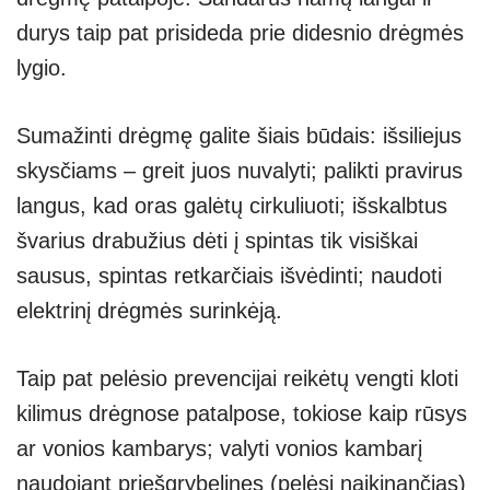
durys taip pat prisideda prie didesnio drėgmės
lygio.
Sumažinti drėgmę galite šiais būdais: išsiliejus
skysčiams – greit juos nuvalyti; palikti pravirus
langus, kad oras galėtų cirkuliuoti; išskalbtus
švarius drabužius dėti į spintas tik visiškai
sausus, spintas retkarčiais išvėdinti; naudoti
elektrinį drėgmės surinkėją.
Taip pat pelėsio prevencijai reikėtų vengti kloti
kilimus drėgnose patalpose, tokiose kaip rūsys
ar vonios kambarys; valyti vonios kambarį
naudojant priešgrybelines (pelėsį naikinančias)