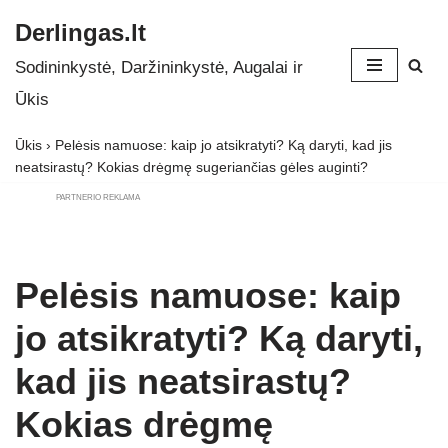
Derlingas.lt
Skip
Sodininkystė, Daržininkystė, Augalai ir
to
Ūkis
content
Ūkis
›
Pelėsis namuose: kaip jo atsikratyti? Ką daryti, kad jis
neatsirastų? Kokias drėgmę sugeriančias gėles auginti?
PARTNERIO REKLAMA
Pelėsis namuose: kaip
jo atsikratyti? Ką daryti,
kad jis neatsirastų?
Kokias drėgmę