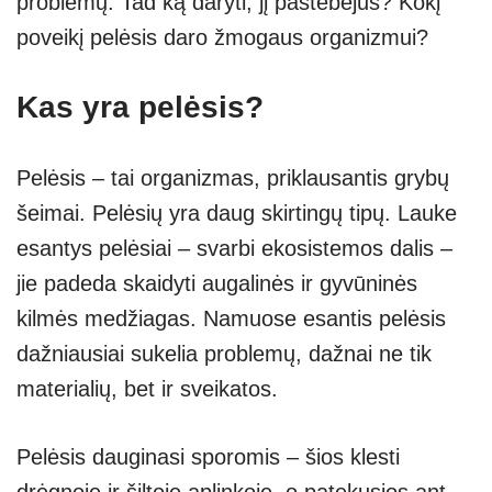
problemų. Tad ką daryti, jį pastebėjus? Kokį
poveikį pelėsis daro žmogaus organizmui?
Kas yra pelėsis?
Pelėsis – tai organizmas, priklausantis grybų
šeimai. Pelėsių yra daug skirtingų tipų. Lauke
esantys pelėsiai – svarbi ekosistemos dalis –
jie padeda skaidyti augalinės ir gyvūninės
kilmės medžiagas. Namuose esantis pelėsis
dažniausiai sukelia problemų, dažnai ne tik
materialių, bet ir sveikatos.
Pelėsis dauginasi sporomis – šios klesti
drėgnoje ir šiltoje aplinkoje, o patekusios ant