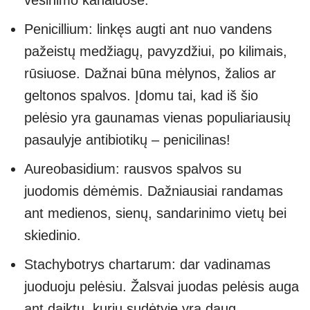
vėsinimo kanaluose.
Penicillium: linkęs augti ant nuo vandens
pažeistų medžiagų, pavyzdžiui, po kilimais,
rūsiuose. Dažnai būna mėlynos, žalios ar
geltonos spalvos. Įdomu tai, kad iš šio
pelėsio yra gaunamas vienas populiariausių
pasaulyje antibiotikų – penicilinas!
Aureobasidium: rausvos spalvos su
juodomis dėmėmis. Dažniausiai randamas
ant medienos, sienų, sandarinimo vietų bei
skiedinio.
Stachybotrys chartarum: dar vadinamas
juoduoju pelėsiu. Žalsvai juodas pelėsis auga
ant daiktų, kurių sudėtyje yra daug