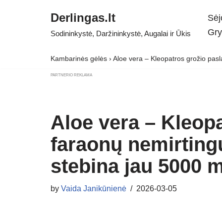
Derlingas.lt
Sėj
Skip
Gry
Sodininkystė, Daržininkystė, Augalai ir Ūkis
to
content
Kambarinės gėlės
›
Aloe vera – Kleopatros grožio pasl
PARTNERIO REKLAMA
Aloe vera – Kleopa
faraonų nemirting
stebina jau 5000 
by
Vaida Janikūnienė
2026-03-05