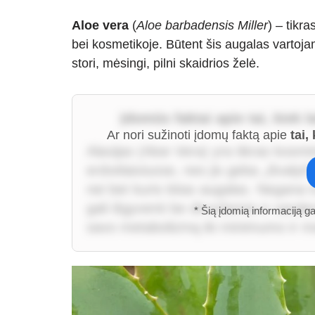
Aloe vera
(
Aloe barbadensis Miller
) – tikr
bei kosmetikoje. Būtent šis augalas vartoja
stori, mėsingi, pilni skaidrios želė.
Įdomūs faktai apie tai, kiek 
Ar nori sužinoti įdomų faktą apie
tai,
Alavijas (Aloe Vera) yra tikras kosmi
erdvėlaiviuose, nes jis geba „išvalyt
nei bet kuris kitas augalas. Negana t
gali išgyventi be dirvožemio ir vande
* Šią įdomią informaciją g
savo metabolizmą iki minimumo ir ma