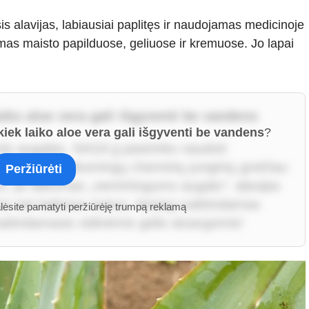
asis alavijas, labiausiai paplitęs ir naudojamas medicinoje
mas maisto papilduose, geliuose ir kremuose. Jo lapai
laiko aloe vera gali išgyventi be vandens
 kiek laiko aloe vera gali išgyventi be vandens
?
nis augalas. NASA jį pasirinko naudoti
i“ orą nuo kenksmingų cheminių junginių greičiau
Peržiūrėti
o, jis laikomas „nemirtingumo augalu“: alavijas
ns net kelerius metus, tiesiog sulėtindamas
alėsite pamatyti peržiūrėję trumpą reklamą
itindamasis vidinėmis gelio atsargomis!