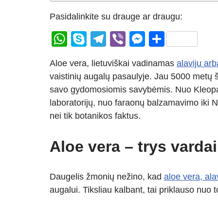
Pasidalinkite su drauge ar draugu:
W
S
T
Vi
M
S
h
ky
el
b
e
h
Aloe vera, lietuviškai vadinamas
alaviju arb
at
p
e
er
ss
ar
vaistinių augalų pasaulyje. Jau 5000 metų š
s
e
gr
e
e
savo gydomosiomis savybėmis. Nuo Kleopatro
A
a
n
laboratorijų, nuo faraonų balzamavimo iki 
p
m
g
nei tik botanikos faktus.
p
er
Aloe vera – trys varda
Daugelis žmonių nežino, kad
aloe vera, alav
augalui. Tiksliau kalbant, tai priklauso nuo 