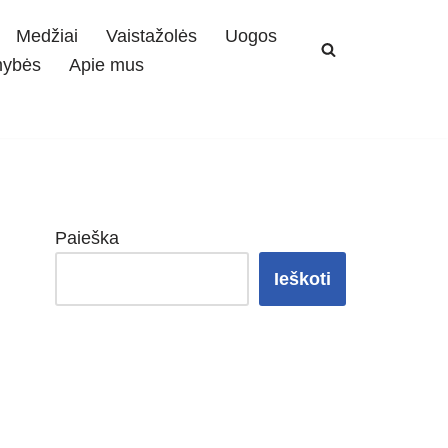
Medžiai
Vaistažolės
Uogos
mybės
Apie mus
Paieška
Ieškoti