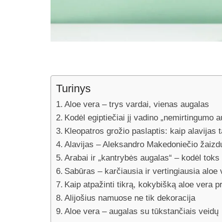
Turinys
Aloe vera – trys vardai, vienas augalas
Kodėl egiptiečiai jį vadino „nemirtingumo 
Kleopatros grožio paslaptis: kaip alavijas 
Alavijas – Aleksandro Makedoniečio žaizd
Arabai ir „kantrybės augalas“ – kodėl tok
Sabūras – karčiausia ir vertingiausia alo
Kaip atpažinti tikrą, kokybišką aloe vera 
Alijošius namuose ne tik dekoracija
Aloe vera – augalas su tūkstančiais veidų