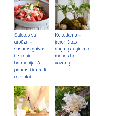
Salotos su
Kokedama –
arbūzu –
japoniškas
vasaros gaivos
augalų auginimo
ir skonių
menas be
harmonija. 8
vazonų
paprasti ir greiti
receptai