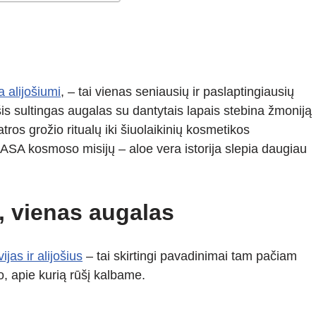
a alijošiumi
, – tai vienas seniausių ir paslaptingiausių
is sultingas augalas su dantytais lapais stebina žmoniją
s grožio ritualų iki šiuolaikinių kosmetikos
NASA kosmoso misijų – aloe vera istorija slepia daugiau
i, vienas augalas
ijas ir alijošius
– tai skirtingi pavadinimai tam pačiam
to, apie kurią rūšį kalbame.