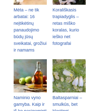
Mėta – ne tik
Korališkasis
arbatai: 16
trapiadyglis –
neįtikėtinų
retas miško
panaudojimo
koralas, kurio
būdų jūsų
ieško net
sveikatai, grožiui
fotografai
ir namams
Naminio vyno
Baltasparniai –
gamyba. Kaip ir
smulkūs, bet