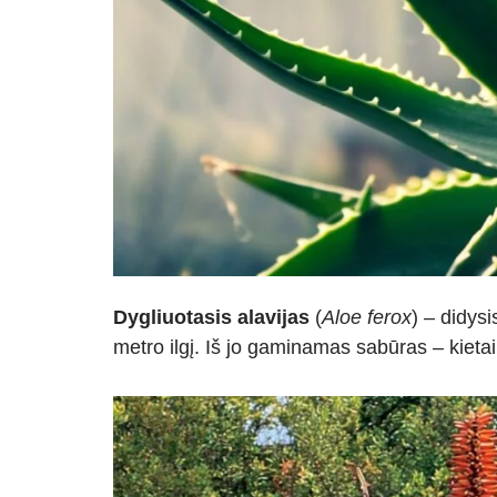
Dygliuotasis alavijas
(
Aloe ferox
) – didysi
metro ilgį. Iš jo gaminamas sabūras – kietai