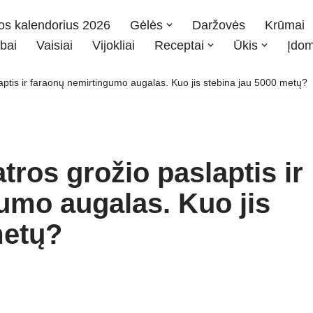
os kalendorius 2026
Gėlės
Daržovės
Krūmai
bai
Vaisiai
Vijokliai
Receptai
Ūkis
Įdo
aptis ir faraonų nemirtingumo augalas. Kuo jis stebina jau 5000 metų?
tros grožio paslaptis ir
umo augalas. Kuo jis
metų?