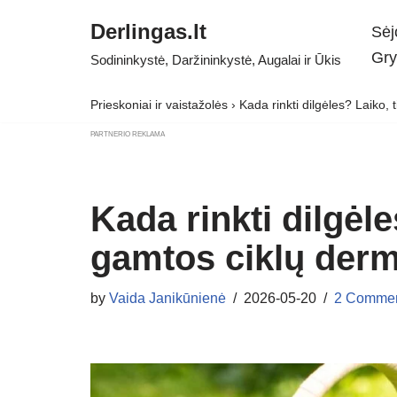
Derlingas.lt
Sėj
Skip
Gry
Sodininkystė, Daržininkystė, Augalai ir Ūkis
to
content
Prieskoniai ir vaistažolės
›
Kada rinkti dilgėles? Laiko, 
PARTNERIO REKLAMA
Kada rinkti dilgėle
gamtos ciklų der
by
Vaida Janikūnienė
2026-05-20
2 Comme