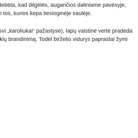
tebėta, kad dilgėlės, augančios daliniame pavėsyje,
 tos, kurios kepa tiesioginėje saulėje.
svi „karoliukai“ pažastyse), lapų vaistinė vertė pradeda
klų brandinimą. Todėl birželio vidurys paprastai žymi