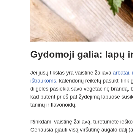
Gydomoji galia: lapų i
Jei jūsų tikslas yra vaistinė žaliava
arbatai
,
ištraukoms
, kalendorių reikėtų pasukti link
dilgėlės pasiekia savo vegetacinę brandą, b
kad būtent prieš pat žydėjimą lapuose susik
taninų ir flavonoidų.
Rinkdami vaistinę žaliavą, turėtumėte ieškot
Geriausia pjauti visą viršutinę augalo dalį 