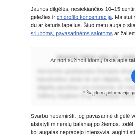
Jaunos dilgėlės, nesiekiančios 10–15 centi
geležies ir
chlorofilo koncentracija
. Maistui
du ar keturis lapelius. Šiuo metu augalo skai
sriuboms, pavasarinėms salotoms
ar žaliem
Įdomūs faktai apie tai, kok
Ar nori sužinoti įdomų faktą apie
ta
Kai kurios gražiausios Europos drugel
kiaušinėlius deda tik ant dilgėlių, nes 
dilgėlių pluoštas yra tvirtesnis už m
* Šią įdomią informaciją g
žaliavų stygiaus iš jų Vokietijoje bu
Svarbu nepamiršti, jog pavasarinė dilgėlė v
atstatyti mineralų balansą po žiemos, todėl š
kol augalas nepradėjo intensyviai auginti st