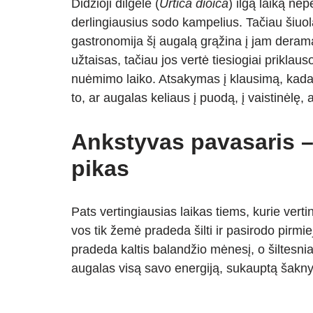
Didžioji dilgėlė (
Urtica dioica
) ilgą laiką nep
at
p
e
er
ss
ar
derlingiausius sodo kampelius. Tačiau šiuola
s
e
gr
e
e
gastronomija šį augalą grąžina į jam deram
A
a
n
užtaisas, tačiau jos vertė tiesiogiai priklau
p
m
g
nuėmimo laiko. Atsakymas į klausimą, kada r
p
er
to, ar augalas keliaus į puodą, į vaistinėlę, 
Ankstyvas pavasaris – 
pikas
Pats vertingiausias laikas tiems, kurie vert
vos tik žemė pradeda šilti ir pasirodo pirmiej
pradeda kaltis balandžio mėnesį, o šiltesnia
augalas visą savo energiją, sukauptą šaknys