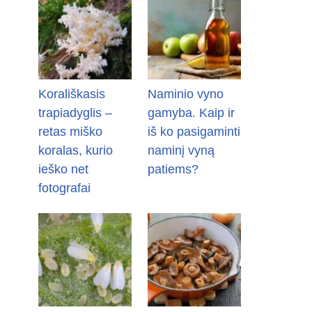
Korališkasis
Naminio vyno
trapiadyglis –
gamyba. Kaip ir
retas miško
iš ko pasigaminti
koralas, kurio
naminį vyną
ieško net
patiems?
fotografai