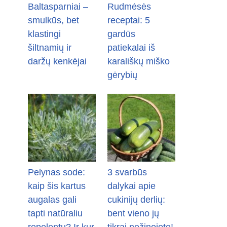
Baltasparniai –
Rudmėsės
smulkūs, bet
receptai: 5
klastingi
gardūs
šiltnamių ir
patiekalai iš
daržų kenkėjai
karališkų miško
gėrybių
Pelynas sode:
3 svarbūs
kaip šis kartus
dalykai apie
augalas gali
cukinijų derlių:
tapti natūraliu
bent vieno jų