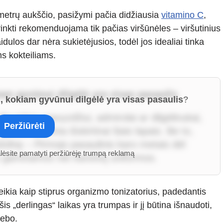
metrų aukščio, pasižymi pačia didžiausia
vitamino C
,
 rinkti rekomenduojama tik pačias viršūnėles – viršutinius
dulos dar nėra sukietėjusios, todėl jos idealiai tinka
s kokteiliams.
iam gyvūnui dilgėlė yra visas pasaulis
i, kokiam gyvūnui dilgėlė yra visas pasaulis
?
ių rūšys, pavyzdžiui, admirolai ar dilgėlinukai,
Peržiūrėti
jų vikšrai minta išskirtinai šiais lapais. Be to,
edvilnę – Pirmojo pasaulinio karo metais dėl
alėsite pamatyti peržiūrėję trumpą reklamą
vo gaminamos net kareivių uniformos.
eikia kaip stiprus organizmo tonizatorius, padedantis
is „derlingas“ laikas yra trumpas ir jį būtina išnaudoti,
iebo.