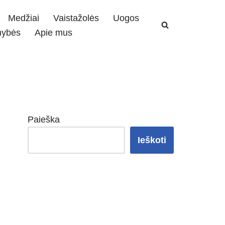
Medžiai
Vaistažolės
Uogos
mybės
Apie mus
Paieška
Ieškoti