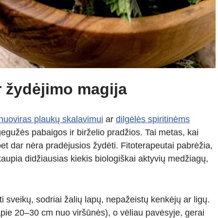
r žydėjimo magija
nuoviras plaukų skalavimui
ar
dilgėlės spiritinėms
 gegužės pabaigos ir birželio pradžios. Tai metas, kai
et dar nėra pradėjusios žydėti. Fitoterapeutai pabrėžia,
aupia didžiausias kiekis biologiškai aktyvių medžiagų,
i sveikų, sodriai žalių lapų, nepažeistų kenkėjų ar ligų.
(apie 20–30 cm nuo viršūnės), o vėliau pavėsyje, gerai