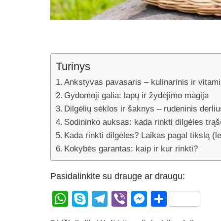
Turinys
Ankstyvas pavasaris – kulinarinis ir vitami
Gydomoji galia: lapų ir žydėjimo magija
Dilgėlių sėklos ir šaknys – rudeninis derli
Sodininko auksas: kada rinkti dilgėles tr
Kada rinkti dilgėles? Laikas pagal tikslą (l
Kokybės garantas: kaip ir kur rinkti?
Pasidalinkite su drauge ar draugu:
W
S
T
Vi
M
S
h
ky
el
b
e
h