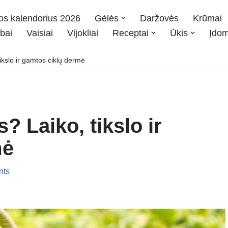
os kalendorius 2026
Gėlės
Daržovės
Krūmai
bai
Vaisiai
Vijokliai
Receptai
Ūkis
Įdo
tikslo ir gamtos ciklų dermė
s? Laiko, tikslo ir
mė
nts