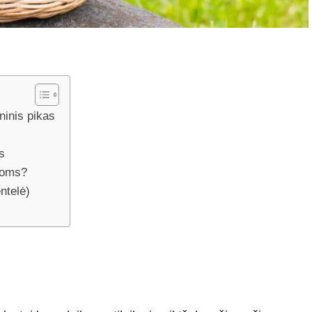
ninis pikas
us
ąšoms?
entelė)