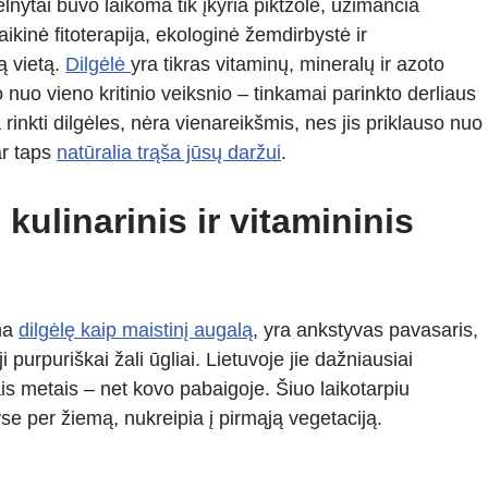
elnytai buvo laikoma tik įkyria piktžole, užimančia
ikinė fitoterapija, ekologinė žemdirbystė ir
ą vietą.
Dilgėlė
yra tikras vitaminų, mineralų ir azoto
so nuo vieno kritinio veiksnio – tinkamai parinkto derliaus
inkti dilgėles, nėra vienareikšmis, nes jis priklauso nuo
ar taps
natūralia trąša jūsų daržui
.
kulinarinis ir vitamininis
ina
dilgėlę kaip maistinį augalą
, yra ankstyvas pavasaris,
i purpuriškai žali ūgliai. Lietuvoje jie dažniausiai
is metais – net kovo pabaigoje. Šiuo laikotarpiu
e per žiemą, nukreipia į pirmąją vegetaciją.