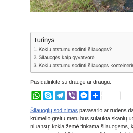
Turinys
Kokiu atstumu sodinti šilauoges?
Šilauogės kaip gyvatvorė
Kokiu atstumu sodinti šilauoges konteine
Pasidalinkite su drauge ar draugu:
W
S
T
Vi
M
S
h
ky
el
b
e
h
Šilauogių sodinimas
pavasario ar rudens da
at
p
e
er
ss
ar
krūmelio greitu metu bus sulaukta skanių u
s
e
gr
e
e
niuansų: kokia žemė tinkama šilauogėms, kai