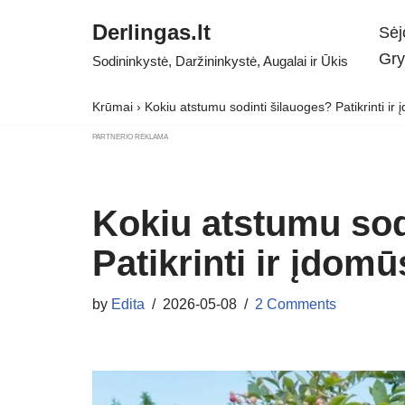
Derlingas.lt
Sėj
Skip
Gry
Sodininkystė, Daržininkystė, Augalai ir Ūkis
to
content
Krūmai
›
Kokiu atstumu sodinti šilauoges? Patikrinti ir
PARTNERIO REKLAMA
Kokiu atstumu sod
Patikrinti ir įdom
by
Edita
2026-05-08
2 Comments