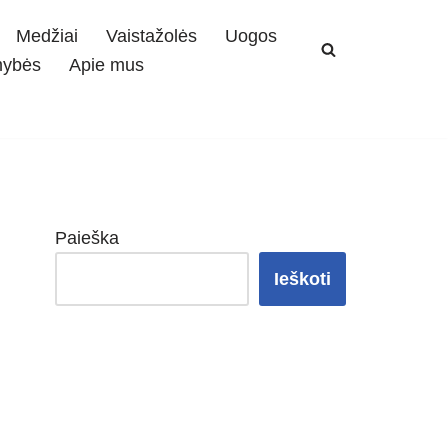
Medžiai
Vaistažolės
Uogos
mybės
Apie mus
Paieška
Ieškoti