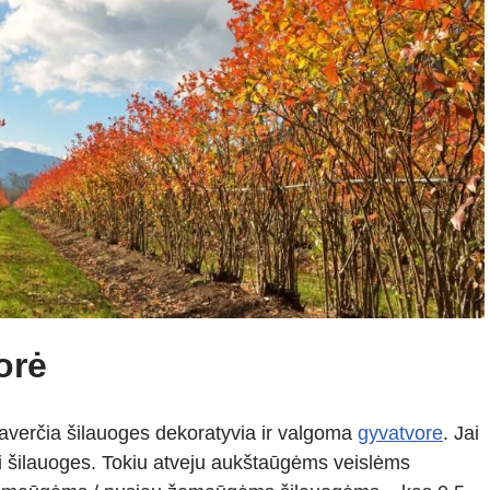
vorė
paverčia šilauoges dekoratyvia ir valgoma
gyvatvore
. Jai
ti šilauoges. Tokiu atveju aukštaūgėms veislėms