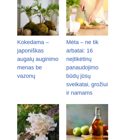
Kokedama –
Mėta – ne tik
japoniškas
arbatai: 16
augalų auginimo
neįtikėtinų
menas be
panaudojimo
vazonų
būdų jūsų
sveikatai, grožiui
ir namams