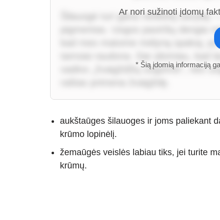
Ar nori sužinoti įdomų fak
Šilauogė turi gana netikėtą savybę —
pigmentas. Uogos paviršių dengia natū
kad mes matome mėlyną spalvą; po ja
tamsiai raudona. Dar įdomiau, kad l
* Šią įdomią informaciją g
vadino „žvaigždžių uogomis“, nes uo
raštas primena žvaigždę.
aukštaūges šilauoges ir joms paliekant d
krūmo lopinėlį.
žemaūgės veislės labiau tiks, jei turite 
krūmų.