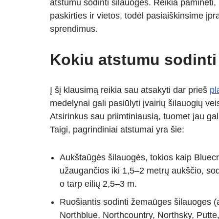
A
a
n
atstumu sodinti šilauoges. Reikia paminėti, 
p
m
g
paskirties ir vietos, todėl pasiaiškinsime įp
p
er
sprendimus.
Kokiu atstumu sodint
Į šį klausimą reikia sau atsakyti dar prieš
pl
medelynai gali pasiūlyti įvairių šilauogių v
Atsirinkus sau priimtiniausią, tuomet jau gal
Taigi, pagrindiniai atstumai yra šie:
Aukštaūgės šilauogės, tokios kaip Bluecro
užaugančios iki 1,5–2 metrų aukščio, so
o tarp eilių 2,5–3 m.
Ruošiantis sodinti žemaūges šilauoges (a
Northblue, Northcountry, Northsky, Putte