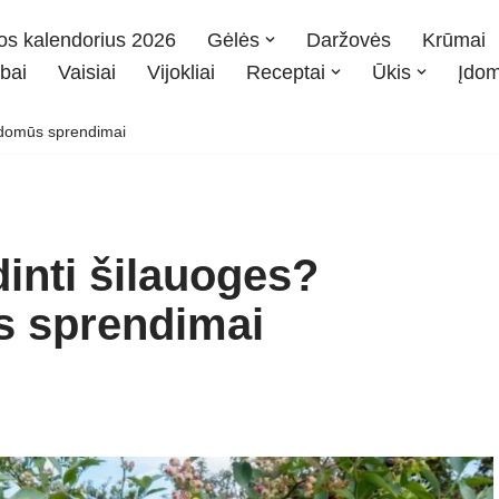
os kalendorius 2026
Gėlės
Daržovės
Krūmai
bai
Vaisiai
Vijokliai
Receptai
Ūkis
Įdo
 įdomūs sprendimai
inti šilauoges?
ūs sprendimai