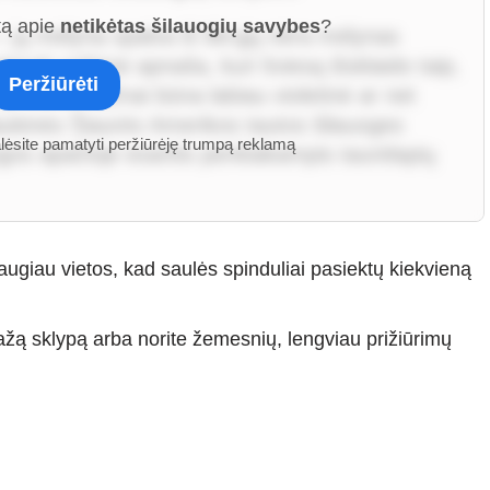
tą apie
netikėtas šilauogių savybes
?
 jų mėlyna spalva iš tikrųjų nėra mėlynas
rali vaškinė apnaša, kuri šviesą išsklaido taip,
Peržiūrėti
 ode­lė dažnai būna labiau violetinė ar net
aukinės Šiaurės Amerikos tautos šilauoges
alėsite pamatyti peržiūrėję trumpą reklamą
gos apačioje esantis penkiakampis taurėlapių
augiau vietos, kad saulės spinduliai pasiektų kiekvieną
mažą sklypą arba norite žemesnių, lengviau prižiūrimų