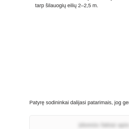
tarp šilauogių eilių 2–2,5 m.
Patyrę sodininkai dalijasi patarimais, jog ge
Įdomūs faktai apie