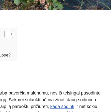
riuose?
rbą paverčia malonumu, nes iš teisingai pasodinto
ogų. Sėkmei sulaukti būtina žinoti daug sodinimo
p ją paruošti, prižiūrėti,
kada sodinti
ir net kokiu