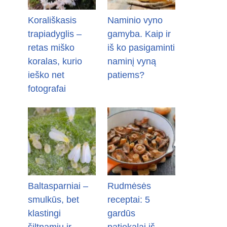
Korališkasis
Naminio vyno
trapiadyglis –
gamyba. Kaip ir
retas miško
iš ko pasigaminti
koralas, kurio
naminį vyną
ieško net
patiems?
fotografai
Baltasparniai –
Rudmėsės
smulkūs, bet
receptai: 5
klastingi
gardūs