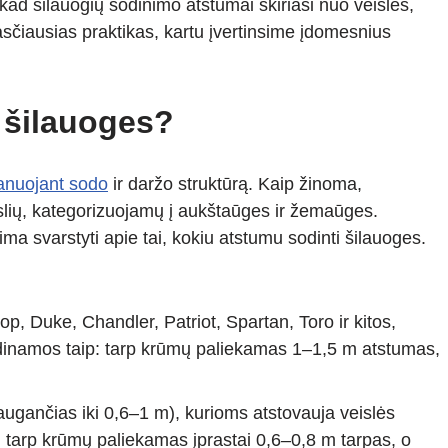
kad šilauogių sodinimo atstumai skiriasi nuo veislės,
rasčiausias praktikas, kartu įvertinsime įdomesnius
i šilauoges?
anuojant sodo
ir daržo struktūrą. Kaip žinoma,
eislių, kategorizuojamų į aukštaūges ir žemaūges.
ima svarstyti apie tai, kokiu atstumu sodinti šilauoges.
p, Duke, Chandler, Patriot, Spartan, Toro ir kitos,
dinamos taip: tarp krūmų paliekamas 1–1,5 m atstumas,
ugančias iki 0,6–1 m), kurioms atstovauja veislės
, tarp krūmų paliekamas įprastai 0,6–0,8 m tarpas, o