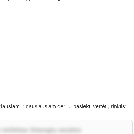
riausiam ir gausiausiam derliui pasiekti vertėtų rinktis:
 netikėtas šilauogių savybes