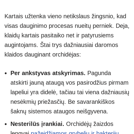
Kartais užtenka vieno netikslaus žingsnio, kad
visas dauginimo procesas nueitų perniek. Deja,
klaidų kartais pasitaiko net ir patyrusiems
augintojams. Štai trys dažniausiai daromos
klaidos dauginant orchidėjas:
Per ankstyvas atskyrimas.
Pagunda
atskirti jauną ataugą vos pasirodžius pirmam
lapeliui yra didelė, tačiau tai viena dažniausių
nesėkmių priežasčių. Be savarankiškos
šaknų sistemos ataugos neišgyvena.
Nesterilūs įrankiai.
Orchidėjų žaizdos
lengvai
pažeidžiamos grybelių ir bakterijų
.