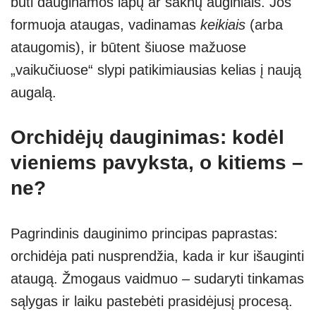
būti dauginamos lapų ar šaknų auginiais. Jos
formuoja ataugas, vadinamas
keikiais
(arba
ataugomis), ir būtent šiuose mažuose
„vaikučiuose“ slypi patikimiausias kelias į naują
augalą.
Orchidėjų dauginimas: kodėl
vieniems pavyksta, o kitiems –
ne?
Pagrindinis dauginimo principas paprastas:
orchidėja pati nusprendžia, kada ir kur išauginti
ataugą. Žmogaus vaidmuo – sudaryti tinkamas
sąlygas ir laiku pastebėti prasidėjusį procesą.