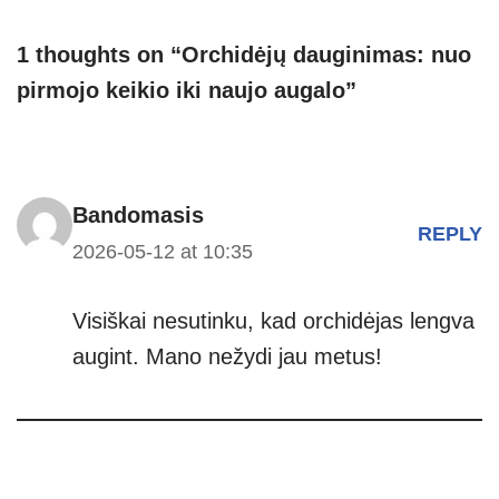
at
p
e
er
ss
ar
s
e
gr
e
e
1 thoughts on “Orchidėjų dauginimas: nuo
A
a
n
pirmojo keikio iki naujo augalo”
p
m
g
p
er
Bandomasis
REPLY
2026-05-12 at 10:35
Visiškai nesutinku, kad orchidėjas lengva
augint. Mano nežydi jau metus!