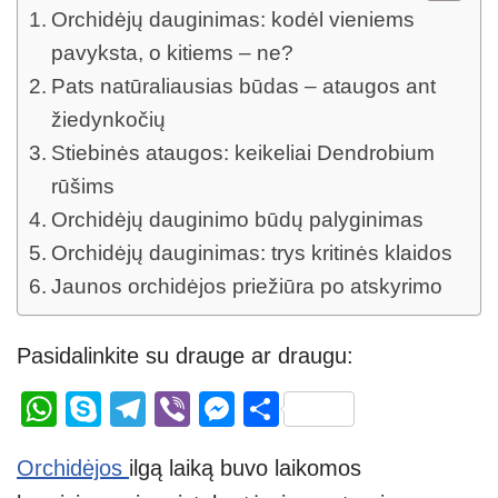
Orchidėjų dauginimas: kodėl vieniems
pavyksta, o kitiems – ne?
Pats natūraliausias būdas – ataugos ant
žiedynkočių
Stiebinės ataugos: keikeliai Dendrobium
rūšims
Orchidėjų dauginimo būdų palyginimas
Orchidėjų dauginimas: trys kritinės klaidos
Jaunos orchidėjos priežiūra po atskyrimo
Pasidalinkite su drauge ar draugu:
W
S
T
Vi
M
S
h
ky
el
b
e
h
Orchidėjos
ilgą laiką buvo laikomos
at
p
e
er
ss
ar