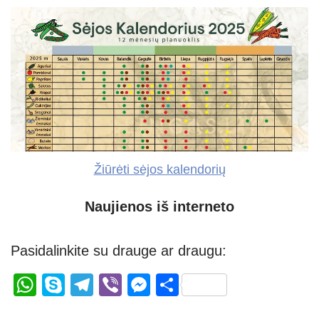
Žiūrėti sėjos kalendorių
Naujienos iš interneto
Pasidalinkite su drauge ar draugu:
W
S
T
Vi
M
S
h
ky
el
b
e
h