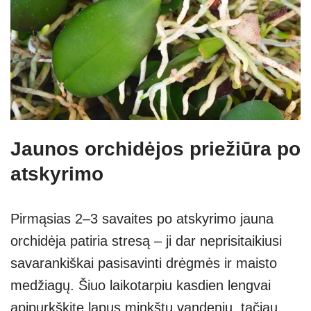
Jaunos orchidėjos priežiūra po
atskyrimo
Pirmąsias 2–3 savaites po atskyrimo jauna
orchidėja patiria stresą – ji dar neprisitaikiusi
savarankiškai pasisavinti drėgmės ir maisto
medžiagų. Šiuo laikotarpiu kasdien lengvai
apipurkškite lapus minkštu vandeniu, tačiau