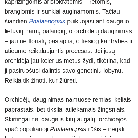
kaprizingomis aristokratėmis – retomis,
s
e
gr
e
e
brangiomis ir sunkiai auginamomis. Tačiau
A
a
n
šiandien
Phalaenopsis
puikuojasi ant daugelio
p
m
g
lietuvių namų palangių, o orchidėjų dauginimas
p
er
– jau ne floristų paslaptis, o tiesiog kantrybės ir
atidumo reikalaujantis procesas. Jei jūsų
orchidėja jau kelerius metus žydi, tikėtina, kad
ji pasiruošusi dalintis savo genetiniu lobynu.
Reikia tik žinoti, kur žiūrėti.
Orchidėjų dauginimas namuose remiasi keliais
paprastais, bet tiksliai atliekamais žingsniais.
Skirtingai nei daugelis kitų augalų, orchidėjos –
ypač populiarioji
Phalaenopsis
rūšis – negali