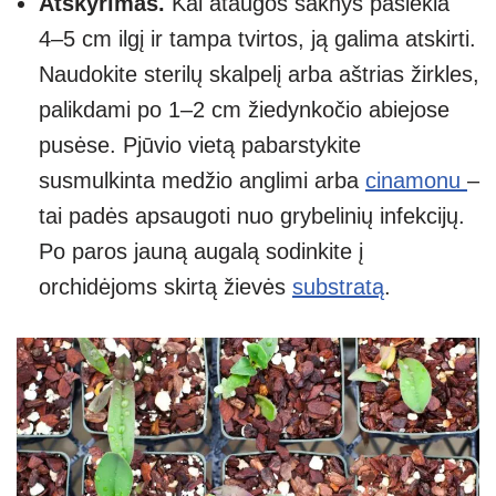
Atskyrimas.
Kai ataugos šaknys pasiekia
4–5 cm ilgį ir tampa tvirtos, ją galima atskirti.
Naudokite sterilų skalpelį arba aštrias žirkles,
palikdami po 1–2 cm žiedynkočio abiejose
pusėse. Pjūvio vietą pabarstykite
susmulkinta medžio anglimi arba
cinamonu
–
tai padės apsaugoti nuo grybelinių infekcijų.
Po paros jauną augalą sodinkite į
orchidėjoms skirtą žievės
substratą
.