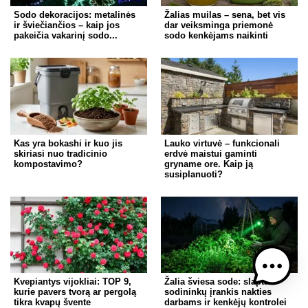
Sodo dekoracijos: metalinės
Žalias muilas – sena, bet vis
ir šviečiančios – kaip jos
dar veiksminga priemonė
pakeičia vakarinį sodo...
sodo kenkėjams naikinti
Kas yra bokashi ir kuo jis
Lauko virtuvė – funkcionali
skiriasi nuo tradicinio
erdvė maistui gaminti
kompostavimo?
gryname ore. Kaip ją
susiplanuoti?
Kvepiantys vijokliai: TOP 9,
Žalia šviesa sode: slaptas
kurie pavers tvorą ar pergolą
sodininkų įrankis nakties
tikra kvapų švente
darbams ir kenkėjų kontrolei