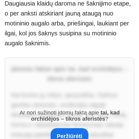
Daugiausia klaidų daroma ne šaknijimo etape,
o per anksti atskiriant jauną ataugą nuo
motininio augalo arba, priešingai, laukiant per
ilgai, kol jos šaknys susipina su motininio
augalo šaknimis.
Įdomūs faktai apie tai, kad orchidėjos –
tikros aferistės
Kai kurios jų rūšys, pavyzdžiui, Ophrys
genties atstovės, evoliucijos eigoje
Ar nori sužinoti įdomų faktą apie
tai, kad
ištobulino gundymo meną. Jos savo žiedų
orchidėjos – tikros aferistės
?
forma ir skleidžiamais feromonais tobulai
imituoja pateles. Nelaimingi vabzdžiai
Peržiūrėti