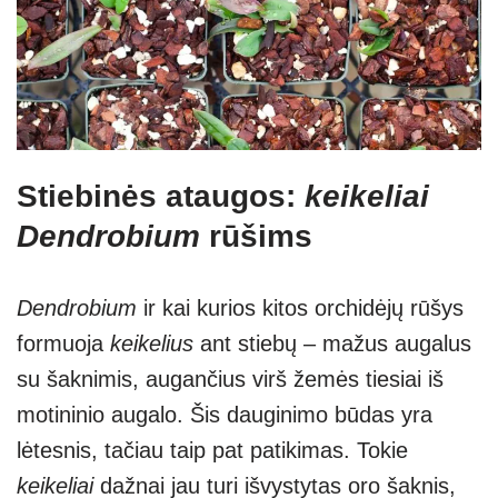
Stiebinės ataugos:
keikeliai
Dendrobium
rūšims
Dendrobium
ir kai kurios kitos orchidėjų rūšys
formuoja
keikelius
ant stiebų – mažus augalus
su šaknimis, augančius virš žemės tiesiai iš
motininio augalo. Šis dauginimo būdas yra
lėtesnis, tačiau taip pat patikimas. Tokie
keikeliai
dažnai jau turi išvystytas oro šaknis,