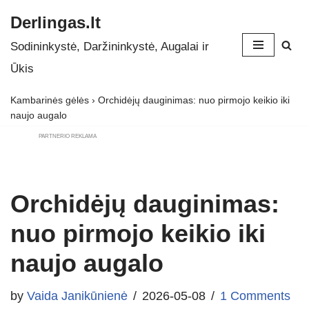
Derlingas.lt
Skip
Sodininkystė, Daržininkystė, Augalai ir
to
Ūkis
content
Kambarinės gėlės
›
Orchidėjų dauginimas: nuo pirmojo keikio iki
naujo augalo
PARTNERIO REKLAMA
Orchidėjų dauginimas:
nuo pirmojo keikio iki
naujo augalo
by
Vaida Janikūnienė
2026-05-08
1 Comments