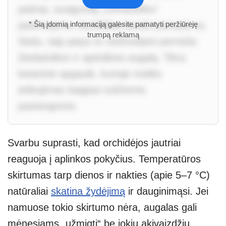
patinai, susigundę „romantišku“
pasimatymu, beviltiškai bando poruotis su
* Šią įdomią informaciją galėsite pamatyti peržiūrėję
trumpą reklamą
žiedu, taip patys to nežinodami perneša
žiedadulkes ir apdulkina augalą. Tikra
botaninė apgaulė, kurioje meilės
ieškojimas baigiasi tuščiomis
pastangomis.
Svarbu suprasti, kad orchidėjos jautriai
reaguoja į aplinkos pokyčius. Temperatūros
skirtumas tarp dienos ir nakties (apie 5–7 °C)
natūraliai
skatina žydėjimą
ir dauginimąsi. Jei
namuose tokio skirtumo nėra, augalas gali
mėnesiams „užmigti“ be jokių akivaizdžių