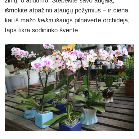
žinių, o atidumo. Stebėkite savo augalą,
išmokite atpažinti ataugų požymius – ir diena,
kai iš mažo
keikio
išaugs pilnavertė orchidėja,
taps tikra sodininko švente.