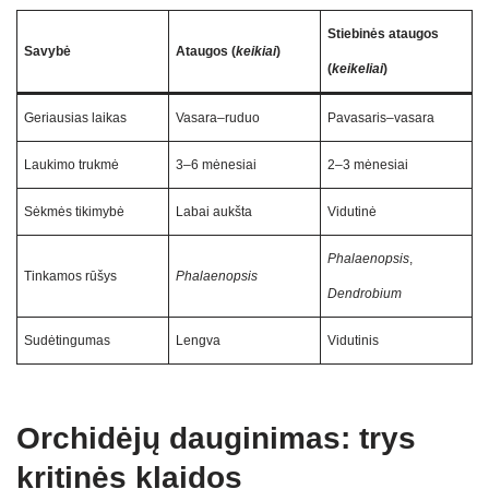
Stiebinės ataugos
Savybė
Ataugos (
keikiai
)
(
keikeliai
)
Geriausias laikas
Vasara–ruduo
Pavasaris–vasara
Laukimo trukmė
3–6 mėnesiai
2–3 mėnesiai
Sėkmės tikimybė
Labai aukšta
Vidutinė
Phalaenopsis
,
Tinkamos rūšys
Phalaenopsis
Dendrobium
Sudėtingumas
Lengva
Vidutinis
Orchidėjų dauginimas: trys
kritinės klaidos