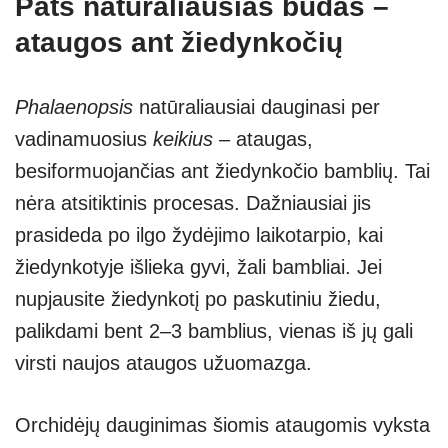
Pats natūraliausias būdas –
ataugos ant žiedynkočių
Phalaenopsis
natūraliausiai dauginasi per
vadinamuosius
keikius
– ataugas,
besiformuojančias ant žiedynkočio bamblių. Tai
nėra atsitiktinis procesas. Dažniausiai jis
prasideda po ilgo žydėjimo laikotarpio, kai
žiedynkotyje išlieka gyvi, žali bamb­liai. Jei
nupjausite žiedynkotį po paskutiniu žiedu,
palikdami bent 2–3 bamblius, vienas iš jų gali
virsti naujos ataugos užuomazga.
Orchidėjų dauginimas šiomis ataugomis vyksta