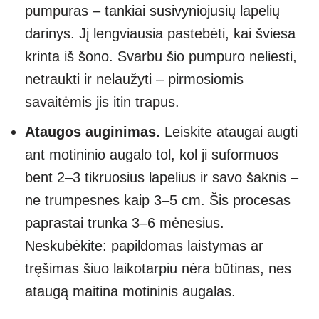
pumpuras – tankiai susivyniojusių lapelių
darinys. Jį lengviausia pastebėti, kai šviesa
krinta iš šono. Svarbu šio pumpuro neliesti,
netraukti ir nelaužyti – pirmosiomis
savaitėmis jis itin trapus.
Ataugos auginimas.
Leiskite ataugai augti
ant motininio augalo tol, kol ji suformuos
bent 2–3 tikruosius lapelius ir savo šaknis –
ne trumpesnes kaip 3–5 cm. Šis procesas
paprastai trunka 3–6 mėnesius.
Neskubėkite: papildomas laistymas ar
tręšimas šiuo laikotarpiu nėra būtinas, nes
ataugą maitina motininis augalas.