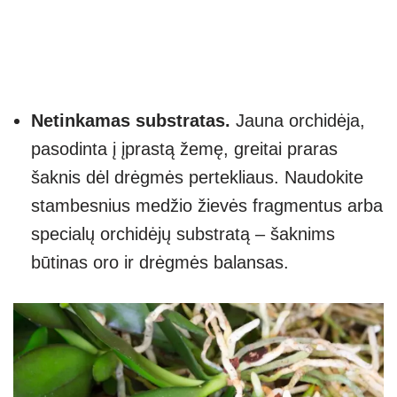
Netinkamas substratas.
Jauna orchidėja,
pasodinta į įprastą žemę, greitai praras
šaknis dėl drėgmės pertekliaus. Naudokite
stambesnius medžio žievės fragmentus arba
specialų orchidėjų substratą – šaknims
būtinas oro ir drėgmės balansas.