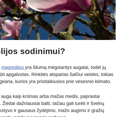
lijos sodinimui?
d
magnolijos
yra šilumą mėgstantys augalai, todėl jų
ti apgalvotas. Rinkitės atsparias šalčiui veisles, tokias
eana, kurios yra prisitaikiusios prie vėsesnio klimato.
) auga kaip krūmas arba mažas medis, paprastai
 Žiedai dažniausiai balti, tačiau gali turėti ir švelnų
ankstyvo ir gausaus žydėjimo, mažo augimo ir gražių