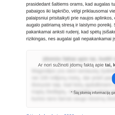
prasidedant šaltiems orams, kad augalas tur
pabaigos iki lapkričio, vėlgi priklausomai v
palaipsniui prisitaikyti prie naujos aplinko
augalo patiriamą stresą ir laistymo poreikį. 
pakankamai anksti rudenį, kad spėtų įsišakn
rizikingas, nes augalai gali nepakankamai įsi
Įdomūs faktai apie tai, kodėl
Ar nori sužinoti įdomų faktą apie
tai,
Magnolijos yra vieni seniausių žydin
nei 100 milijonų metų, dar prieš pasi
išsivystė taip, kad būtų apdulkinami 
trapių žiedlapių, magnolijos sukūrė it
* Šią įdomią informaciją g
kurios tarsi šarvai saugo būsimą žie