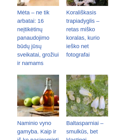
Mėta – ne tik
Korališkasis
arbatai: 16
trapiadyglis –
neįtikėtinų
retas miško
panaudojimo
koralas, kurio
būdų jūsų
ieško net
sveikatai, grožiui
fotografai
ir namams
Naminio vyno
Baltasparniai –
gamyba. Kaip ir
smulkūs, bet