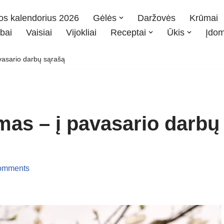
os kalendorius 2026
Gėlės
Daržovės
Krūmai
bai
Vaisiai
Vijokliai
Receptai
Ūkis
Įdo
vasario darbų sąrašą
mas – į pavasario darbų
omments