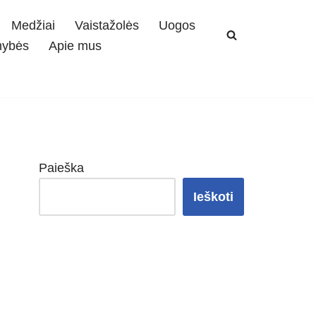
Medžiai
Vaistažolės
Uogos
mybės
Apie mus
Paieška
Ieškoti