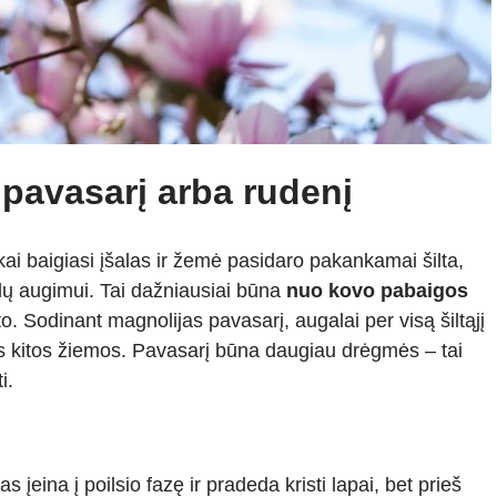
pavasarį arba rudenį
kai baigiasi įšalas ir žemė pasidaro pakankamai šilta,
lų augimui. Tai dažniausiai būna
nuo kovo pabaigos
o. Sodinant magnolijas pavasarį, augalai per visą šiltąjį
čios kitos žiemos. Pavasarį būna daugiau drėgmės – tai
i.
 įeina į poilsio fazę ir pradeda kristi lapai, bet prieš