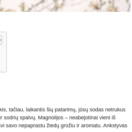
į
kis, tačiau, laikantis šių patarimų, jūsų sodas netrukus
 ir sodrių spalvų. Magnolijos – neabejotinai vieni iš
avi savo nepaprastu žiedų grožiu ir aromatu. Ankstyvas