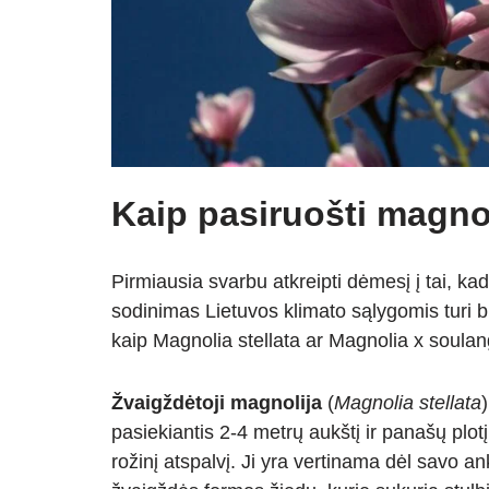
Kaip pasiruošti magno
Pirmiausia svarbu atkreipti dėmesį į tai, ka
sodinimas Lietuvos klimato sąlygomis turi bū
kaip Magnolia stellata ar Magnolia x soulang
Žvaigždėtoji magnolija
(
Magnolia stellata
pasiekiantis 2-4 metrų aukštį ir panašų plotį.
rožinį atspalvį. Ji yra vertinama dėl savo 