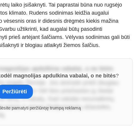
ėtų laiko įsišaknyti. Tai paprastai būna nuo rugsėjo
ietos klimato. Rudens sodinimas leidžia augalui
s, o vėsesnis oras ir didesnis drėgmės kiekis mažina
Svarbu užtikrinti, kad augalai būtų pasodinti
yti prieš artėjant šalčiams. Vėlyvas sodinimas gali būti
šaknyti ir blogiau atlaikyti žiemos šalčius.
 magnolijas apdulkina vabalai, o ne bitės
 kodėl magnolijas apdulkina vabalai, o ne bitės
?
čių augalų Žemėje. Jos atsirado prieš daugiau
rodant bitėms! Dėl šios priežasties jų žiedai
Peržiūrėti
ne bičių, o vabalų. Kad vabalai nesunaikintų
in tvirtas ir storas žiedpumpurių skiauteles,
alėsite pamatyti peržiūrėję trumpą reklamą
dą.