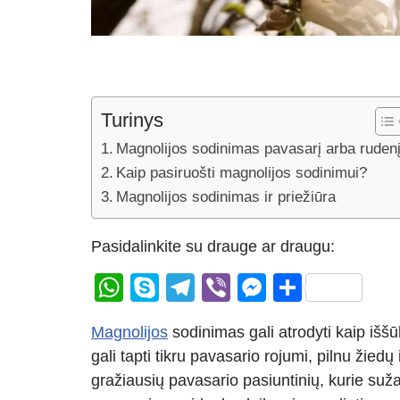
Turinys
Magnolijos sodinimas pavasarį arba ruden
Kaip pasiruošti magnolijos sodinimui?
Magnolijos sodinimas ir priežiūra
Pasidalinkite su drauge ar draugu:
W
S
T
Vi
M
S
h
ky
el
b
e
h
Magnolijos
sodinimas gali atrodyti kaip iššū
at
p
e
er
ss
ar
gali tapti tikru pavasario rojumi, pilnu žiedų
s
e
gr
e
e
gražiausių pavasario pasiuntinių, kurie suž