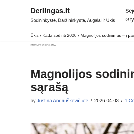
Derlingas.lt
Sėj
Skip
Gry
Sodininkystė, Daržininkystė, Augalai ir Ūkis
to
content
Ūkis
›
Kada sodinti 2026
›
Magnolijos sodinimas – į pa
PARTNERIO REKLAMA
Magnolijos sodini
sąrašą
by
Justina Andriuškevičiūtė
2026-04-03
1 C