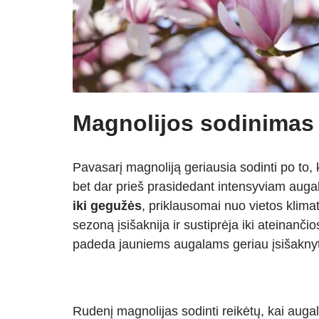
Magnolijos sodinimas 
Pavasarį magnoliją geriausia sodinti po to, 
bet dar prieš prasidedant intensyviam auga
iki gegužės
, priklausomai nuo vietos klimat
sezoną įsišaknija ir sustiprėja iki ateinan
padeda jauniems augalams geriau įsišaknyt
Rudenį magnolijas sodinti reikėtų, kai augalas