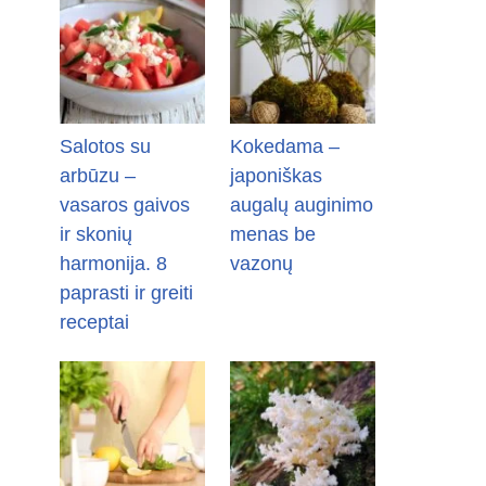
Salotos su
Kokedama –
arbūzu –
japoniškas
vasaros gaivos
augalų auginimo
ir skonių
menas be
harmonija. 8
vazonų
paprasti ir greiti
receptai