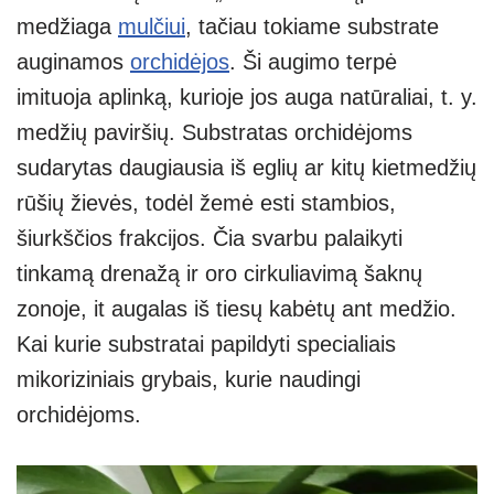
medžiaga
mulčiui
, tačiau tokiame substrate
auginamos
orchidėjos
. Ši augimo terpė
imituoja aplinką, kurioje jos auga natūraliai, t. y.
medžių paviršių. Substratas orchidėjoms
sudarytas daugiausia iš eglių ar kitų kietmedžių
rūšių žievės, todėl žemė esti stambios,
šiurkščios frakcijos. Čia svarbu palaikyti
tinkamą drenažą ir oro cirkuliavimą šaknų
zonoje, it augalas iš tiesų kabėtų ant medžio.
Kai kurie substratai papildyti specialiais
mikoriziniais grybais, kurie naudingi
orchidėjoms.