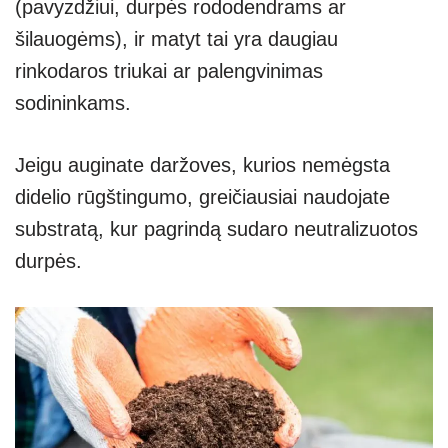
(pavyzdžiui, durpės rododendrams ar
šilauogėms), ir matyt tai yra daugiau
rinkodaros triukai ar palengvinimas
sodininkams.
Jeigu auginate daržoves, kurios nemėgsta
didelio rūgštingumo, greičiausiai naudojate
substratą, kur pagrindą sudaro neutralizuotos
durpės.