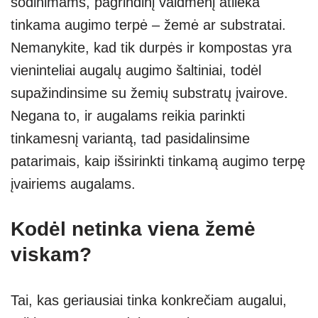
sodinimams, pagrindinį vaidmenį atlieka
s
e
gr
e
e
tinkama augimo terpė – žemė ar substratai.
A
a
n
Nemanykite, kad tik durpės ir kompostas yra
p
m
g
vieninteliai augalų augimo šaltiniai, todėl
p
er
supažindinsime su žemių substratų įvairove.
Negana to, ir augalams reikia parinkti
tinkamesnį variantą, tad pasidalinsime
patarimais, kaip išsirinkti tinkamą augimo terpę
įvairiems augalams.
Kodėl netinka viena žemė
viskam?
Tai, kas geriausiai tinka konkrečiam augalui,