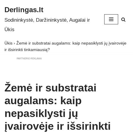
Derlingas.lt
Skip
Sodininkystė, Daržininkystė, Augalai ir
to
Ūkis
content
Ūkis
›
Žemė ir substratai augalams: kaip nepasiklysti jų įvairovėje
ir išsirinkti tinkamiausią?
PARTNERIO REKLAMA
Žemė ir substratai
augalams: kaip
nepasiklysti jų
įvairovėje ir išsirinkti