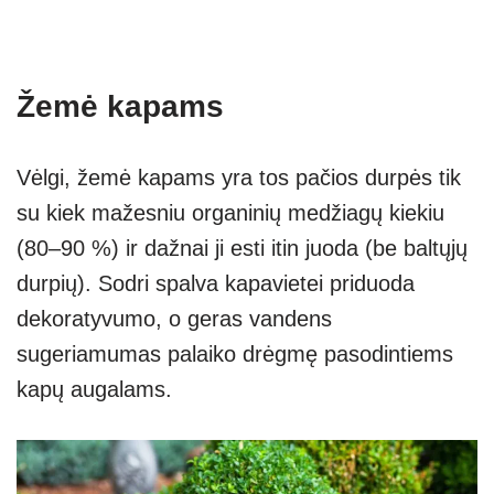
Žemė kapams
Vėlgi, žemė kapams yra tos pačios durpės tik
su kiek mažesniu organinių medžiagų kiekiu
(80–90 %) ir dažnai ji esti itin juoda (be baltųjų
durpių). Sodri spalva kapavietei priduoda
dekoratyvumo, o geras vandens
sugeriamumas palaiko drėgmę pasodintiems
kapų augalams.