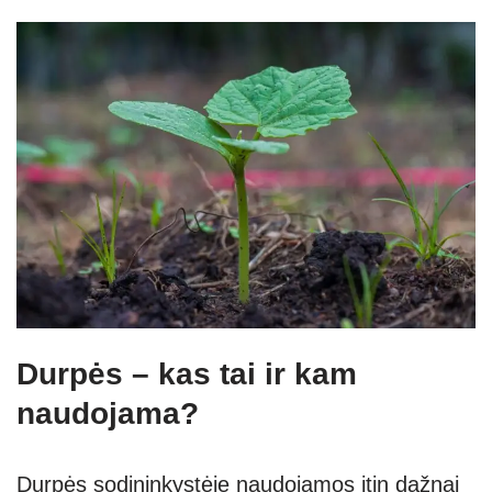
Durpės – kas tai ir kam
naudojama?
Durpės sodininkystėje naudojamos itin dažnai