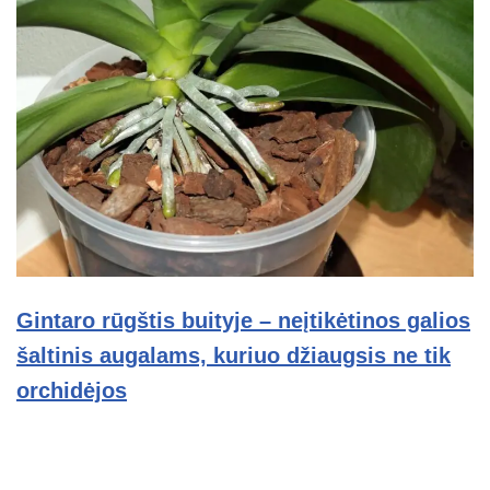
Gintaro rūgštis buityje – neįtikėtinos galios
šaltinis augalams, kuriuo džiaugsis ne tik
orchidėjos