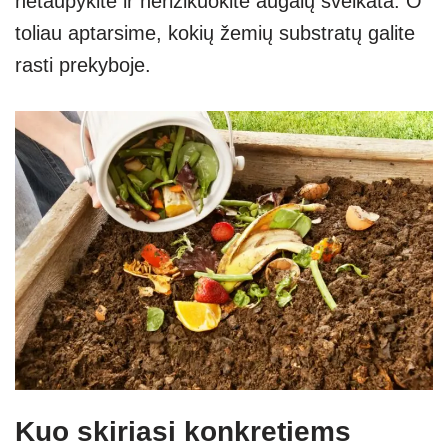
netaupykite ir nerizikuokite augalų sveikata. O
toliau aptarsime, kokių žemių substratų galite
rasti prekyboje.
Kuo skiriasi konkretiems