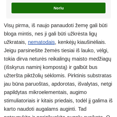
Noriu
Visų pirma, iš naujo panaudoti žemę gali būti
bloga mintis, nes ji gali būti užkrėsta ligų
užkratais,
nematodais
, kenkėjų kiaušinėliais.
Jeigu parsinešite žemės tiesiai iš lauko, vėlgi,
tokia dirva neturės reikalingų maisto medžiagų
(išskyrus naminį kompostą) ir galbūt bus
užteršta piktžolių sėklomis. Pirktinis substratas
jau būna paruoštas, apdorotas, išvalytas, netgi
papildytas mikroelementais, augimo
stimuliatoriais ir kitais priedais, todėl jį galima iš
karto naudoti augalams auginti. Tad