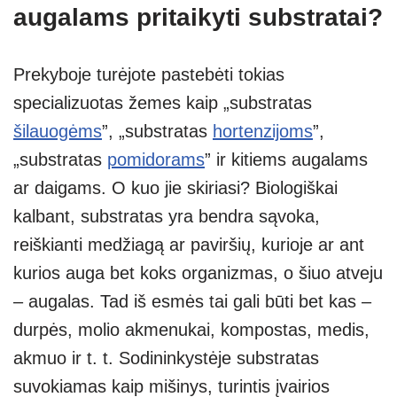
augalams pritaikyti substratai?
Prekyboje turėjote pastebėti tokias
specializuotas žemes kaip „substratas
šilauogėms
”, „substratas
hortenzijoms
”,
„substratas
pomidorams
” ir kitiems augalams
ar daigams. O kuo jie skiriasi? Biologiškai
kalbant, substratas yra bendra sąvoka,
reiškianti medžiagą ar paviršių, kurioje ar ant
kurios auga bet koks organizmas, o šiuo atveju
– augalas. Tad iš esmės tai gali būti bet kas –
durpės, molio akmenukai, kompostas, medis,
akmuo ir t. t. Sodininkystėje substratas
suvokiamas kaip mišinys, turintis įvairios