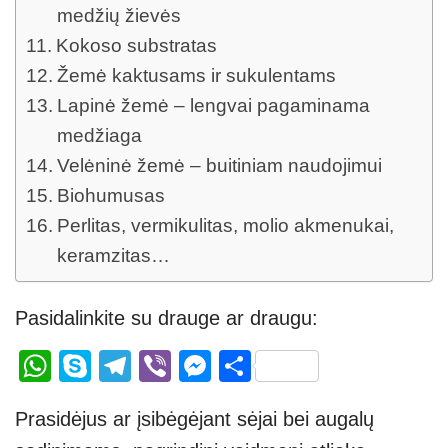
medžių žievės
Kokoso substratas
Žemė kaktusams ir sukulentams
Lapinė žemė – lengvai pagaminama
medžiaga
Velėninė žemė – buitiniam naudojimui
Biohumusas
Perlitas, vermikulitas, molio akmenukai,
keramzitas…
Pasidalinkite su drauge ar draugu:
W
S
T
Vi
M
S
h
ky
el
b
e
h
Prasidėjus ar įsibėgėjant sėjai bei augalų
at
p
e
er
ss
ar