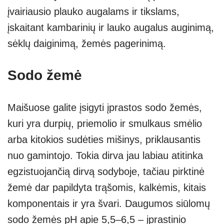
įvairiausio plauko augalams ir tikslams,
įskaitant kambarinių ir lauko augalus auginimą,
sėklų daiginimą, žemės pagerinimą.
Sodo žemė
Maišuose galite įsigyti įprastos sodo žemės,
kuri yra durpių, priemolio ir smulkaus smėlio
arba kitokios sudėties mišinys, priklausantis
nuo gamintojo. Tokia dirva jau labiau atitinka
egzistuojančią dirvą sodyboje, tačiau pirktinė
žemė dar papildyta trąšomis, kalkėmis, kitais
komponentais ir yra švari. Daugumos siūlomų
sodo žemės pH apie 5,5–6,5 – įprastinio