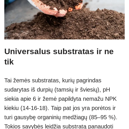
Universalus substratas ir ne
tik
Tai žemės substratas, kurių pagrindas
sudarytas iš durpių (tamsių ir šviesių), pH
siekia apie 6 ir žemė papildyta nemažu NPK
kiekiu (14-16-18). Taip pat jos yra porėtos ir
turi gausybę organinių medžiagų (85–95 %).
Tokios savybės leidžia substratą panaudoti