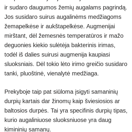
ir sudaro daugumos žemių augalams pagrindą.
Jos susidaro suirus augalinėms medžiagoms
žemapelkėse ir aukštapelkėse. Augmenijai
mirštant, dėl žemesnės temperatūros ir mažo
deguonies kiekio sulėtėja bakterinis irimas,
todėl iš dalies suirusi augmenija kaupiasi
sluoksniais. Dėl tokio lėto irimo greičio susidaro
tanki, pluoštinė, vienalytė medžiaga.
Prekyboje taip pat siūloma įsigyti samaninių
durpių kartais dar žinomų kaip šviesiosios ar
baltosios durpės. Tai yra specifinis durpių tipas,
kurio augaliniuose sluoksniuose yra daug
kimininių samanų.