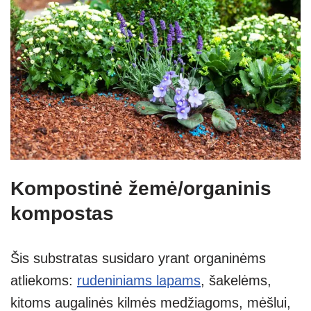
Kompostinė žemė/organinis
kompostas
Šis substratas susidaro yrant organinėms
atliekoms:
rudeniniams lapams
, šakelėms,
kitoms augalinės kilmės medžiagoms, mėšlui,