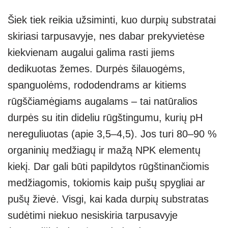
Šiek tiek reikia užsiminti, kuo durpių substratai
skiriasi tarpusavyje, nes dabar prekyvietėse
kiekvienam augalui galima rasti jiems
dedikuotas žemes. Durpės šilauogėms,
spanguolėms, rododendrams ar kitiems
rūgščiamėgiams augalams – tai natūralios
durpės su itin dideliu rūgštingumu, kurių pH
nereguliuotas (apie 3,5–4,5). Jos turi 80–90 %
organinių medžiagų ir mažą NPK elementų
kiekį. Dar gali būti papildytos rūgštinančiomis
medžiagomis, tokiomis kaip pušų spygliai ar
pušų žievė. Visgi, kai kada durpių substratas
sudėtimi niekuo nesiskiria tarpusavyje