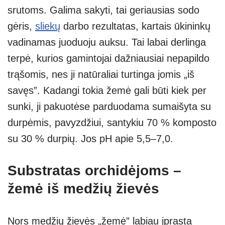
srutoms. Galima sakyti, tai geriausias sodo
gėris,
sliekų
darbo rezultatas, kartais ūkininkų
vadinamas juoduoju auksu. Tai labai derlinga
terpė, kurios gamintojai dažniausiai nepapildo
trąšomis, nes ji natūraliai turtinga jomis „iš
savęs”. Kadangi tokia žemė gali būti kiek per
sunki, ji pakuotėse parduodama sumaišyta su
durpėmis, pavyzdžiui, santykiu 70 % komposto
su 30 % durpių. Jos pH apie 5,5–7,0.
Substratas orchidėjoms –
žemė iš medžių žievės
Nors medžių žievės „žemė” labiau įprasta