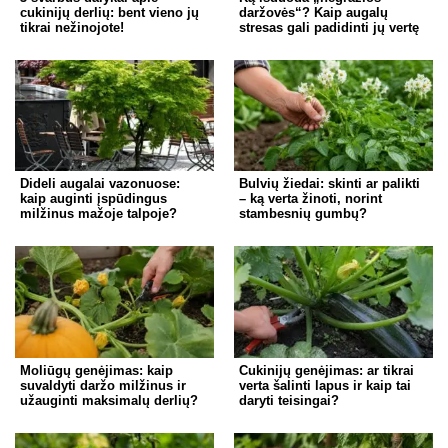
cukinijų derlių: bent vieno jų
daržovės“? Kaip augalų
tikrai nežinojote!
stresas gali padidinti jų vertę
Dideli augalai vazonuose:
Bulvių žiedai: skinti ar palikti
kaip auginti įspūdingus
– ką verta žinoti, norint
milžinus mažoje talpoje?
stambesnių gumbų?
Moliūgų genėjimas: kaip
Cukinijų genėjimas: ar tikrai
suvaldyti daržo milžinus ir
verta šalinti lapus ir kaip tai
užauginti maksimalų derlių?
daryti teisingai?