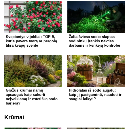
Kvepiantys vijokliai: TOP 9,
Žalia šviesa sode: slaptas
kurie pavers tvorą ar pergolą
sodininkų įrankis nakties
tikra kvapų švente
darbams ir kenkėjų kontrolei
Gražūs krūmai namų
Hidrolatas iš sodo augalų:
apsaugai: kaip sukurti
kaip jį pasigaminti, naudoti ir
neįveikiamą ir estetišką sodo
saugiai laikyti?
barjerą?
Krūmai