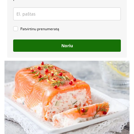
Patvirtinu prenumeratą
Noriu