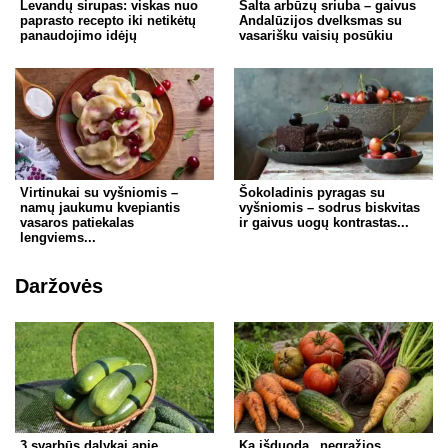
Levandų sirupas: viskas nuo
Šalta arbūzų sriuba – gaivus
paprasto recepto iki netikėtų
Andalūzijos dvelksmas su
panaudojimo idėjų
vasarišku vaisių posūkiu
Virtinukai su vyšniomis –
Šokoladinis pyragas su
namų jaukumu kvepiantis
vyšniomis – sodrus biskvitas
vasaros patiekalas
ir gaivus uogų kontrastas...
lengviems...
Daržovės
3 svarbūs dalykai apie
Ką išduoda „negražios