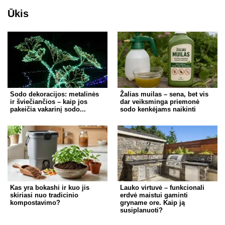
Ūkis
Sodo dekoracijos: metalinės
Žalias muilas – sena, bet vis
ir šviečiančios – kaip jos
dar veiksminga priemonė
pakeičia vakarinį sodo...
sodo kenkėjams naikinti
Kas yra bokashi ir kuo jis
Lauko virtuvė – funkcionali
skiriasi nuo tradicinio
erdvė maistui gaminti
kompostavimo?
gryname ore. Kaip ją
susiplanuoti?