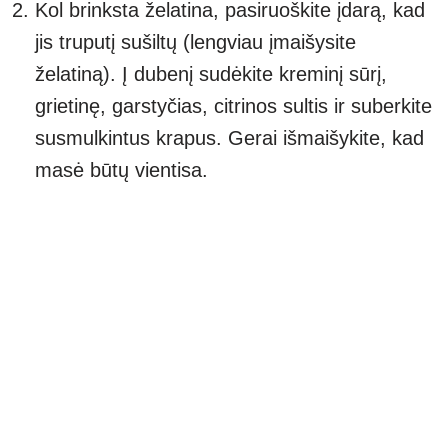
Kol brinksta želatina, pasiruoškite įdarą, kad
jis truputį sušiltų (lengviau įmaišysite
želatiną). Į dubenį sudėkite kreminį sūrį,
grietinę, garstyčias, citrinos sultis ir suberkite
susmulkintus krapus. Gerai išmaišykite, kad
masė būtų vientisa.