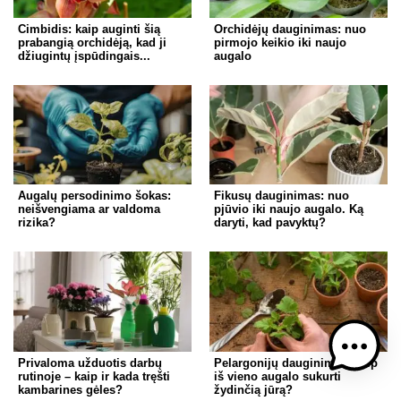
Cimbidis: kaip auginti šią
Orchidėjų dauginimas: nuo
prabangią orchidėją, kad ji
pirmojo keikio iki naujo
džiugintų įspūdingais...
augalo
Augalų persodinimo šokas:
Fikusų dauginimas: nuo
neišvengiama ar valdoma
pjūvio iki naujo augalo. Ką
rizika?
daryti, kad pavyktų?
Privaloma užduotis darbų
Pelargonijų dauginimas: kaip
rutinoje – kaip ir kada tręšti
iš vieno augalo sukurti
kambarines gėles?
žydinčią jūrą?