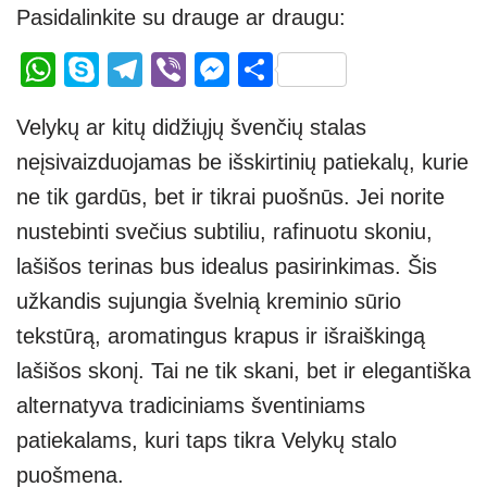
Pasidalinkite su drauge ar draugu:
W
S
T
Vi
M
S
h
ky
el
b
e
h
Velykų ar kitų didžiųjų švenčių stalas
at
p
e
er
ss
ar
neįsivaizduojamas be išskirtinių patiekalų, kurie
s
e
gr
e
e
ne tik gardūs, bet ir tikrai puošnūs. Jei norite
A
a
n
nustebinti svečius subtiliu, rafinuotu skoniu,
p
m
g
lašišos terinas bus idealus pasirinkimas. Šis
p
er
užkandis sujungia švelnią kreminio sūrio
tekstūrą, aromatingus krapus ir išraiškingą
lašišos skonį. Tai ne tik skani, bet ir elegantiška
alternatyva tradiciniams šventiniams
patiekalams, kuri taps tikra Velykų stalo
puošmena.