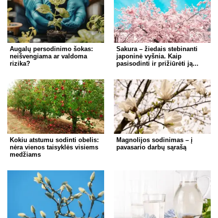
Augalų persodinimo šokas:
Sakura – žiedais stebinanti
neišvengiama ar valdoma
japoninė vyšnia. Kaip
rizika?
pasisodinti ir prižiūrėti ją...
Kokiu atstumu sodinti obelis:
Magnolijos sodinimas – į
nėra vienos taisyklės visiems
pavasario darbų sąrašą
medžiams