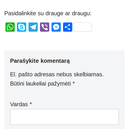
Pasidalinkite su drauge ar draugu:
W
S
T
Vi
M
S
h
ky
el
b
e
h
at
p
e
er
ss
ar
s
e
gr
e
e
Parašykite komentarą
A
a
n
p
m
g
El. pašto adresas nebus skelbiamas.
p
er
Būtini laukeliai pažymėti
*
Vardas
*