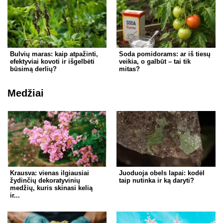
Bulvių maras: kaip atpažinti,
Soda pomidorams: ar iš tiesų
efektyviai kovoti ir išgelbėti
veikia, o galbūt – tai tik
būsimą derlių?
mitas?
Medžiai
Krausva: vienas ilgiausiai
Juoduoja obels lapai: kodėl
žydinčių dekoratyvinių
taip nutinka ir ką daryti?
medžių, kuris skinasi kelią
ir...