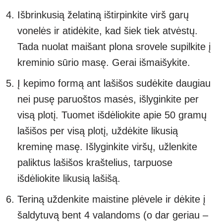
Išbrinkusią želatiną ištirpinkite virš garų
vonelės ir atidėkite, kad šiek tiek atvėstų.
Tada nuolat maišant plona srovele supilkite į
kreminio sūrio masę. Gerai išmaišykite.
Į kepimo formą ant lašišos sudėkite daugiau
nei pusę paruoštos masės, išlyginkite per
visą plotį. Tuomet išdėliokite apie 50 gramų
lašišos per visą plotį, uždėkite likusią
kreminę masę. Išlyginkite viršų, užlenkite
paliktus lašišos kraštelius, tarpuose
išdėliokite likusią lašišą.
Teriną uždenkite maistine plėvele ir dėkite į
šaldytuvą bent 4 valandoms (o dar geriau –