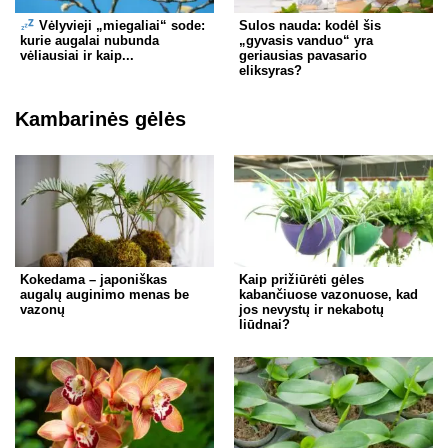
Vėlyvieji „miegaliai“ sode:
Sulos nauda: kodėl šis
kurie augalai nubunda
„gyvasis vanduo“ yra
vėliausiai ir kaip...
geriausias pavasario
eliksyras?
Kambarinės gėlės
Kokedama – japoniškas
Kaip prižiūrėti gėles
augalų auginimo menas be
kabančiuose vazonuose, kad
vazonų
jos nevystų ir nekabotų
liūdnai?