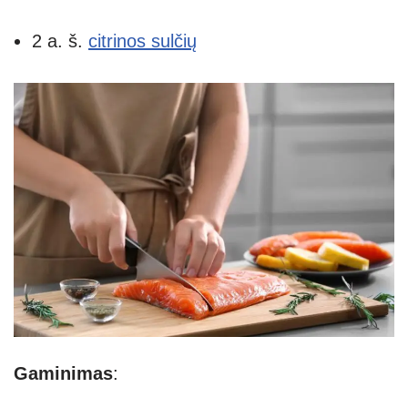
2 a. š.
citrinos sulčių
Gaminimas
: