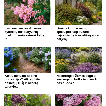
Krausva: vienas ilgiausiai
Gražūs krūmai namų
žydinčių dekoratyvinių
apsaugai: kaip sukurti
medžių, kuris skinasi kelią
neįveikiamą ir estetišką sodo
ir...
barjerą?
Kokiu atstumu sodinti
Nederlingos žemės augalai:
hortenzijas? Atkreipkite
kas augs ir žydės ten, kur kiti
dėmesį į rūšį ir bendrą
pasiduoda?
taisyklę...