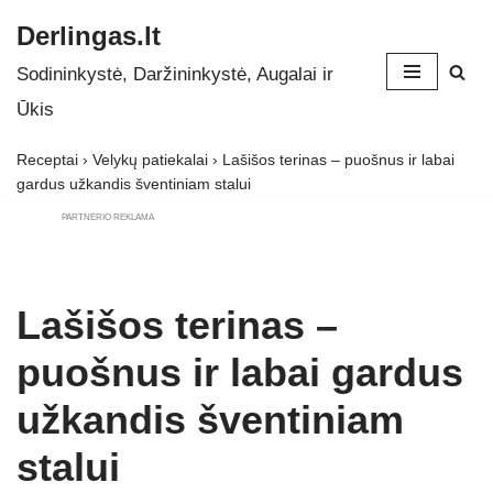
Derlingas.lt
Skip
Sodininkystė, Daržininkystė, Augalai ir
to
Ūkis
content
Receptai
›
Velykų patiekalai
›
Lašišos terinas – puošnus ir labai
gardus užkandis šventiniam stalui
PARTNERIO REKLAMA
Lašišos terinas –
puošnus ir labai gardus
užkandis šventiniam
stalui