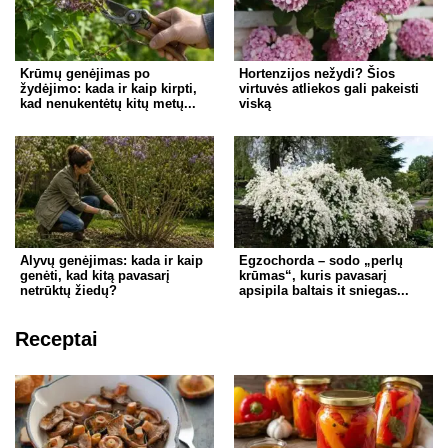
Krūmų genėjimas po
Hortenzijos nežydi? Šios
žydėjimo: kada ir kaip kirpti,
virtuvės atliekos gali pakeisti
kad nenukentėtų kitų metų...
viską
Alyvų genėjimas: kada ir kaip
Egzochorda – sodo „perlų
genėti, kad kitą pavasarį
krūmas“, kuris pavasarį
netrūktų žiedų?
apsipila baltais it sniegas...
Receptai