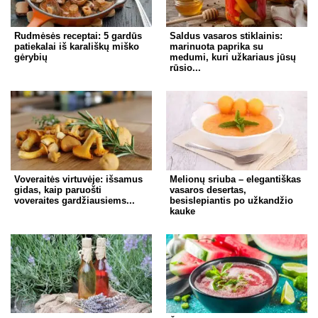
Rudmėsės receptai: 5 gardūs
Saldus vasaros stiklainis:
patiekalai iš karališkų miško
marinuota paprika su
gėrybių
medumi, kuri užkariaus jūsų
rūsio...
Voveraitės virtuvėje: išsamus
Melionų sriuba – elegantiškas
gidas, kaip paruošti
vasaros desertas,
voveraites gardžiausiems...
besislepiantis po užkandžio
kauke