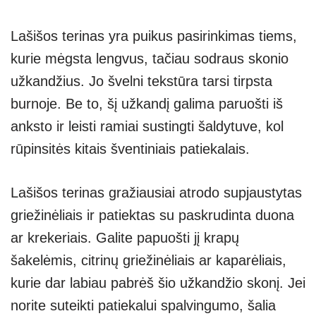
Lašišos terinas yra puikus pasirinkimas tiems,
kurie mėgsta lengvus, tačiau sodraus skonio
užkandžius. Jo švelni tekstūra tarsi tirpsta
burnoje. Be to, šį užkandį galima paruošti iš
anksto ir leisti ramiai sustingti šaldytuve, kol
rūpinsitės kitais šventiniais patiekalais.
Lašišos terinas gražiausiai atrodo supjaustytas
griežinėliais ir patiektas su paskrudinta duona
ar krekeriais. Galite papuošti jį krapų
šakelėmis, citrinų griežinėliais ar kaparėliais,
kurie dar labiau pabrėš šio užkandžio skonį. Jei
norite suteikti patiekalui spalvingumo, šalia