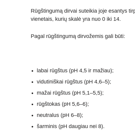
Rūgštingumą dirvai suteikia joje esantys tir
vienetais, kurių skalė yra nuo 0 iki 14.
Pagal rūgštingumą dirvožemis gali būti:
labai rūgštus (pH 4,5 ir mažiau);
vidutiniškai rūgštus (pH 4,6–5);
mažai rūgštus (pH 5,1–5,5);
rūgštokas (pH 5,6–6);
neutralus (pH 6–8);
šarminis (pH daugiau nei 8).