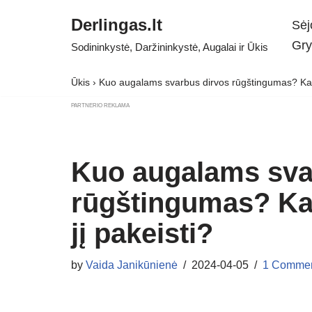
Derlingas.lt
Sėj
Skip
Gry
Sodininkystė, Daržininkystė, Augalai ir Ūkis
to
content
Ūkis
›
Kuo augalams svarbus dirvos rūgštingumas? Kaip 
PARTNERIO REKLAMA
Kuo augalams sva
rūgštingumas? Kai
jį pakeisti?
by
Vaida Janikūnienė
2024-04-05
1 Comme