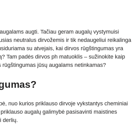
 augalams augti. Tačiau geram augalų vystymuisi
ias neutralus dirvožemis ir tik nedaugeliui reikalinga
usiduriama su atvejais, kai dirvos rūgštingumas yra
mą? Tam padės dirvos ph matuoklis – sužinokite kaip
rvos rūgštingumas jūsų augalams netinkamas?
ingumas?
ė, nuo kurios priklauso dirvoje vykstantys cheminiai
 priklauso augalų galimybė pasisavinti maistines
 derlių.