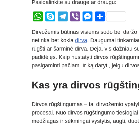
Pasidalinkite su drauge ar draugu:
W
S
T
Vi
M
S
h
ky
el
b
e
h
Dirvožemis būtinas visiems sodo bei daržo
at
p
e
er
ss
ar
netinka bet kokia
dirva
. Daugumai tinkamiaus
s
e
gr
e
e
rūgšti ar šarminė dirva. Deja, vis dažniau s
A
a
n
padidėjęs. Kaip nustatyti dirvos rūgštingu
p
m
g
pasigaminti pačiam. Ir ką daryti, jeigu di
p
er
Kas yra dirvos rūgšt
Dirvos rūgštingumas – tai dirvožemio ypatyb
procesai. Nuo dirvos rūgštingumo tiesiogiai
medžiagas ir sėkmingai vystytis, augti, duoti