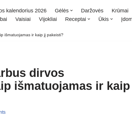
os kalendorius 2026
Gėlės
Daržovės
Krūmai
bai
Vaisiai
Vijokliai
Receptai
Ūkis
Įdo
išmatuojamas ir kaip jį pakeisti?
rbus dirvos
p išmatuojamas ir kaip
nts