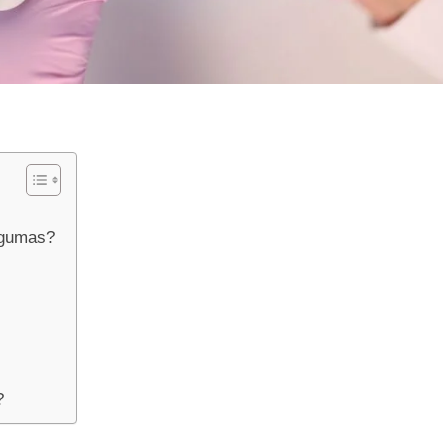
ngumas?
?