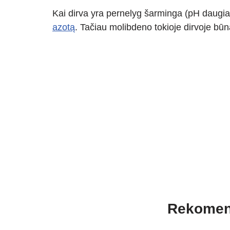
Kai dirva yra pernelyg šarminga (pH daugia
azotą
. Tačiau molibdeno tokioje dirvoje bū
Rekomen