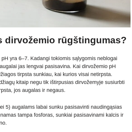
 dirvožemio rūgštingumas?
 pH yra 6–7. Kadangi tokiomis sąlygomis neblogai
 augalai jas lengvai pasisavina. Kai dirvožemio pH
iagos tirpsta sunkiau, kai kurios visai netirpsta.
iagų kitaip negu tik ištirpusias dirvožemyje susiurbti
rpsta, jos augalas ir negaus.
nei 5) augalams labai sunku pasisavinti naudingąsias
inamas tampa fosforas, sunkiai pasisavinami kalcis ir
no.