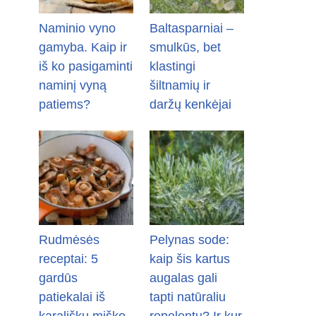
Naminio vyno
Baltasparniai –
gamyba. Kaip ir
smulkūs, bet
iš ko pasigaminti
klastingi
naminį vyną
šiltnamių ir
patiems?
daržų kenkėjai
Rudmėsės
Pelynas sode:
receptai: 5
kaip šis kartus
gardūs
augalas gali
patiekalai iš
tapti natūraliu