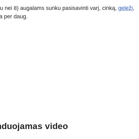
u nei 8) augalams sunku pasisavinti varį, cinką,
geležį
,
na per daug.
duojamas video