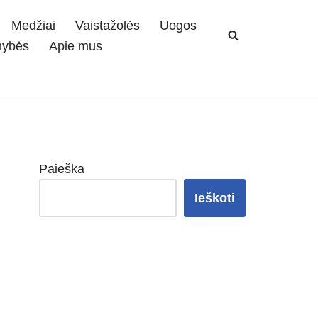
Medžiai
Vaistažolės
Uogos
mybės
Apie mus
Paieška
Ieškoti