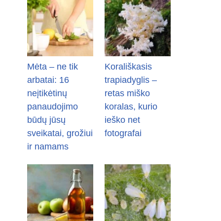
Mėta – ne tik
Korališkasis
arbatai: 16
trapiadyglis –
neįtikėtinų
retas miško
panaudojimo
koralas, kurio
būdų jūsų
ieško net
sveikatai, grožiui
fotografai
ir namams