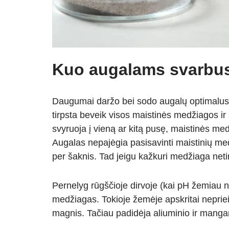
Kuo augalams svarbus
Daugumai daržo bei sodo augalų optimalus
tirpsta beveik visos maistinės medžiagos ir
svyruoja į vieną ar kitą pusę, maistinės medž
Augalas nepajėgia pasisavinti maistinių medž
per šaknis. Tad jeigu kažkuri medžiaga neti
Pernelyg rūgščioje dirvoje (kai pH žemiau 
medžiagas. Tokioje žemėje apskritai neprie
magnis. Tačiau padidėja aliuminio ir manga