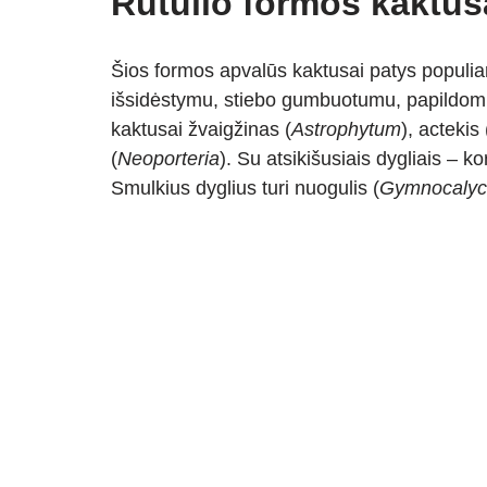
Rutulio formos kaktus
Šios formos apvalūs kaktusai patys populiaria
išsidėstymu, stiebo gumbuotumu, papildomų 
kaktusai žvaigžinas (
Astrophytum
), actekis 
(
Neoporteria
). Su atsikišusiais dygliais – ko
Smulkius dyglius turi nuogulis (
Gymnocalyc