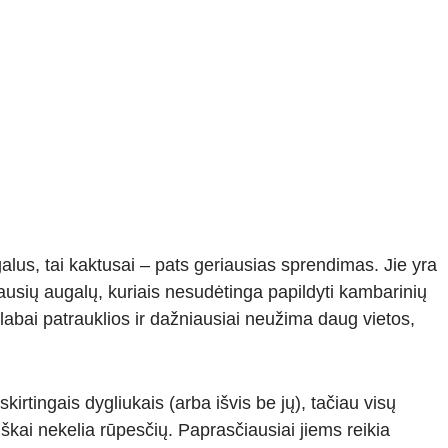
alus, tai kaktusai – pats geriausias sprendimas. Jie yra
giausių augalų, kuriais nesudėtinga papildyti kambarinių
labai patrauklios ir dažniausiai neužima daug vietos,
skirtingais dygliukais (arba išvis be jų), tačiau visų
iškai nekelia rūpesčių. Paprasčiausiai jiems reikia