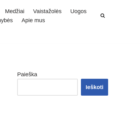
Medžiai
Vaistažolės
Uogos
mybės
Apie mus
Paieška
Ieškoti