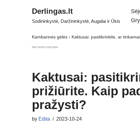
Derlingas.lt
Sėj
Skip
Gry
Sodininkystė, Daržininkystė, Augalai ir Ūkis
to
content
Kambarinės gėlės
›
Kaktusai: pasitikrinkite, ar tinkama
PARTNERIO REKLAMA
Kaktusai: pasitikri
prižiūrite. Kaip p
pražysti?
by
Edita
2023-10-24