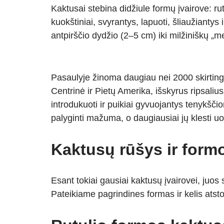
Kaktusai stebina didžiule formų įvairove: rutu
kuokštiniai, svyrantys, lapuoti, šliaužiantys i
antpirščio dydžio (2–5 cm) iki milžiniškų „m
Pasaulyje žinoma daugiau nei 2000 skirting
Centrinė ir Pietų Amerika, išskyrus ripsaliu
introdukuoti ir puikiai gyvuojantys tenykš
palyginti mažuma, o daugiausiai jų klesti uo
Kaktusų rūšys ir form
Esant tokiai gausiai kaktusų įvairovei, juos
Pateikiame pagrindines formas ir kelis atst