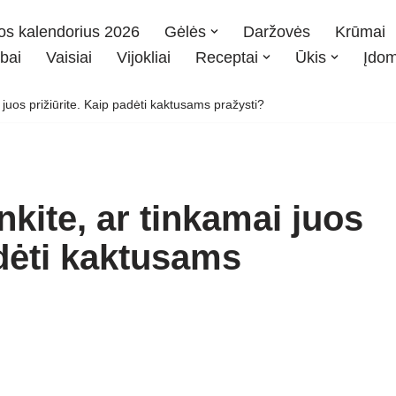
os kalendorius 2026
Gėlės
Daržovės
Krūmai
bai
Vaisiai
Vijokliai
Receptai
Ūkis
Įdo
i juos prižiūrite. Kaip padėti kaktusams pražysti?
nkite, ar tinkamai juos
adėti kaktusams