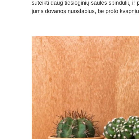
suteikti daug tiesioginių saulės spindulių ir p
jums dovanos nuostabius, be proto kvapnius