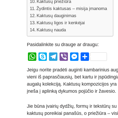
Kaktusų priežiūra
Žydintis kaktusas – misija įmanoma
Kaktusų dauginimas
Kaktusų ligos ir kenkėjai
Kaktusų nauda
Pasidalinkite su drauge ar draugu:
W
S
T
Vi
M
S
h
ky
el
b
e
h
Jeigu norite pradėti auginti kambarinius aug
at
p
e
er
ss
ar
vieni iš paprasčiausių, bet kartu ir įspūdin
s
e
gr
e
e
augalų kolekciją. Kaktusų kompozicijos yra 
A
a
n
įneša į aplinką dykumos pojūčio ir žavesio.
p
m
g
p
er
Jie būna įvairių dydžių, formų ir tekstūrų su 
kaktusų poreikiai panašūs, o priežiūra – vis