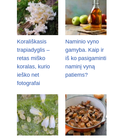
Korališkasis
Naminio vyno
trapiadyglis –
gamyba. Kaip ir
retas miško
iš ko pasigaminti
koralas, kurio
naminį vyną
ieško net
patiems?
fotografai