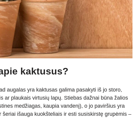
apie kaktusus?
d augalas yra kaktusas galima pasakyti iš jo storo,
ais ar plaukais virtusių lapų. Stiebas dažnai būna žalios
istines medžiagas, kaupia vandenį), o jo paviršius yra
šeriai išauga kuokšteliais ir esti susiskirstę grupėmis –