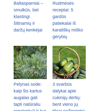
Baltasparniai –
Rudmėsės
smulkūs, bet
receptai: 5
klastingi
gardūs
šiltnamių ir
patiekalai iš
daržų kenkėjai
karališkų miško
gėrybių
Pelynas sode:
3 svarbūs
kaip šis kartus
dalykai apie
augalas gali
cukinijų derlių:
tapti natūraliu
bent vieno jų