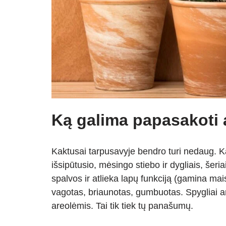
Ką galima papasakoti 
Kaktusai tarpusavyje bendro turi nedaug. Ka
išsipūtusio, mėsingo stiebo ir dygliais, šeri
spalvos ir atlieka lapų funkciją (gamina ma
vagotas, briaunotas, gumbuotas. Spygliai ar 
areolėmis. Tai tik tiek tų panašumų.