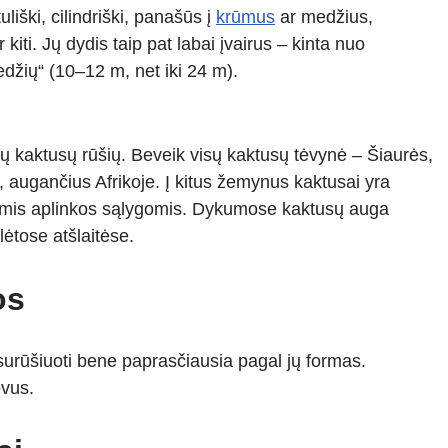
liški, cilindriški, panašūs į
krūmus
ar medžius,
r kiti. Jų dydis taip pat labai įvairus – kinta nuo
edžių“ (10–12 m, net iki 24 m).
ų kaktusų rūšių. Beveik visų kaktusų tėvynė – Šiaurės,
s, augančius Afrikoje. Į kitus žemynus kaktusai yra
čiomis aplinkos sąlygomis. Dykumose kaktusų auga
lėtose atšlaitėse.
os
 surūšiuoti bene paprasčiausia pagal jų formas.
ovus.