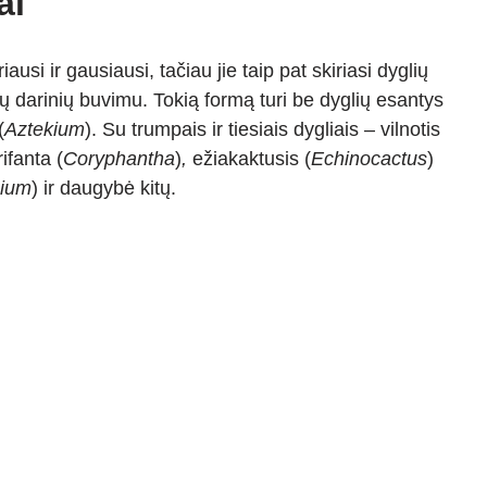
ai
usi ir gausiausi, tačiau jie taip pat skiriasi dyglių
darinių buvimu. Tokią formą turi be dyglių esantys
(
Aztekium
). Su trumpais ir tiesiais dygliais – vilnotis
rifanta (
Coryphantha
)
,
ežiakaktusis (
Echinocactus
)
ium
) ir daugybė kitų.