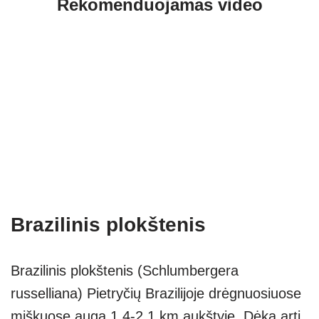
Rekomenduojamas video
Brazilinis plokštenis
Brazilinis plokštenis (Schlumbergera
russelliana) Pietryčių Brazilijoje drėgnuosiuose
miškuose auga 1,4-2,1 km aukštyje. Dėka arti