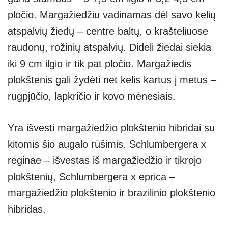
pločio. Margažiedžiu vadinamas dėl savo kelių
atspalvių žiedų – centre baltų, o krašteliuose
raudonų, rožinių atspalvių. Dideli žiedai siekia
iki 9 cm ilgio ir tik pat pločio. Margažiedis
plokštenis gali žydėti net kelis kartus į metus –
rugpjūčio, lapkričio ir kovo mėnesiais.
Yra išvesti margažiedžio plokštenio hibridai su
kitomis šio augalo rūšimis. Schlumbergera x
reginae – išvestas iš margažiedžio ir tikrojo
plokštenių, Schlumbergera x eprica –
margažiedžio plokštenio ir brazilinio plokštenio
hibridas.