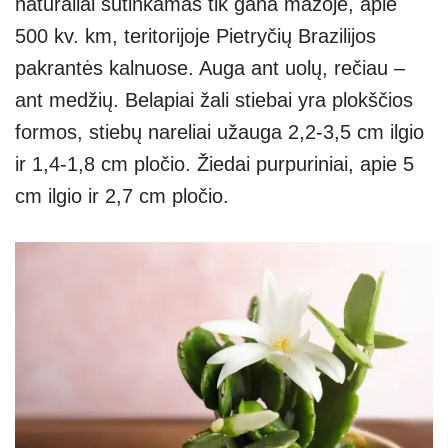
natūraliai sutinkamas tik gana mažoje, apie
500 kv. km, teritorijoje Pietryčių Brazilijos
pakrantės kalnuose. Auga ant uolų, rečiau –
ant medžių. Belapiai žali stiebai yra plokščios
formos, stiebų nareliai užauga 2,2-3,5 cm ilgio
ir 1,4-1,8 cm pločio. Žiedai purpuriniai, apie 5
cm ilgio ir 2,7 cm pločio.