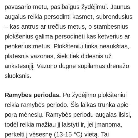
pavasario metu, pasibaigus žydėjimui. Jaunus
augalus reikia persodinti kasmet, subrendusius
– kas antrus ar trečius metus, o stambesnius
plokšenius galima persodinėti kas ketverius ar
penkerius metus. Plokšteniui tinka neaukštas,
platesnis vazonas, šiek tiek didesnis už
ankstesnįjį. Vazono dugne supilamas drenažo
sluoksnis.
Ramybės periodas.
Po žydėjimo plokšteniui
reikia ramybės periodo. Šis laikas trunka apie
porą mėnesių. Ramybės periodu augalas ilsisi,
todėl reikia mažiau jį laistyti ir, jei įmanoma,
perkelti į vėsesnę (13-15 °C) vietą. Tai