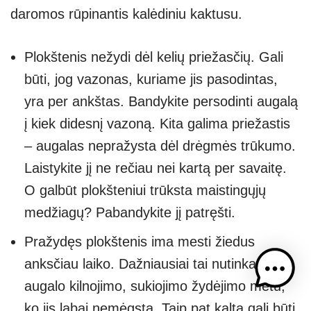
daromos rūpinantis kalėdiniu kaktusu.
Plokštenis nežydi dėl kelių priežasčių. Gali
būti, jog vazonas, kuriame jis pasodintas,
yra per ankštas. Bandykite persodinti augalą
į kiek didesnį vazoną. Kita galima priežastis
– augalas nepražysta dėl drėgmės trūkumo.
Laistykite jį ne rečiau nei kartą per savaitę.
O galbūt plokšteniui trūksta maistingųjų
medžiagų? Pabandykite jį patręšti.
Pražydęs plokštenis ima mesti žiedus
anksčiau laiko. Dažniausiai tai nutinka dėl
augalo kilnojimo, sukiojimo žydėjimo metu,
ko jis labai nemėgsta. Taip pat kalta gali būti