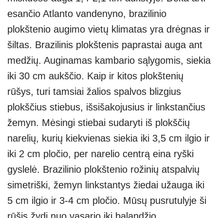
esančio Atlanto vandenyno, brazilinio
plokštenio augimo vietų klimatas yra drėgnas ir
šiltas. Brazilinis plokštenis paprastai auga ant
medžių. Auginamas kambario sąlygomis, siekia
iki 30 cm aukščio. Kaip ir kitos plokštenių
rūšys, turi tamsiai žalios spalvos blizgius
plokščius stiebus, išsišakojusius ir linkstančius
žemyn. Mėsingi stiebai sudaryti iš plokščių
narelių, kurių kiekvienas siekia iki 3,5 cm ilgio ir
iki 2 cm pločio, per narelio centrą eina ryški
gyslelė. Brazilinio plokštenio rožinių atspalvių
simetriški, žemyn linkstantys žiedai užauga iki
5 cm ilgio ir 3-4 cm pločio. Mūsų pusrutulyje ši
rūšis žydi nuo vasario iki balandžio.