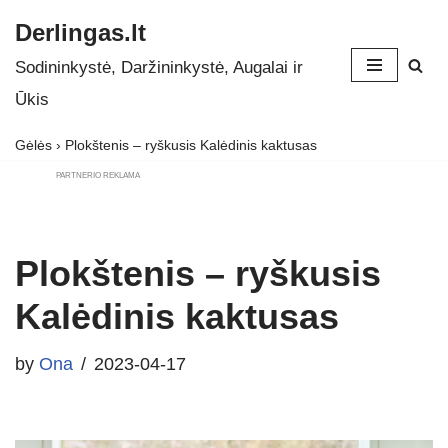
Derlingas.lt
Skip
Sodininkystė, Daržininkystė, Augalai ir
to
Ūkis
content
Gėlės
›
Plokštenis – ryškusis Kalėdinis kaktusas
PARTNERIO REKLAMA
Plokštenis – ryškusis
Kalėdinis kaktusas
by
Ona
2023-04-17