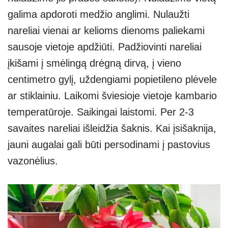
galima apdoroti medžio anglimi. Nulaužti
nareliai vienai ar kelioms dienoms paliekami
sausoje vietoje apdžiūti. Padžiovinti nareliai
įkišami į smėlingą drėgną dirvą, į vieno
centimetro gylį, uždengiami popietileno plėvele
ar stiklainiu. Laikomi šviesioje vietoje kambario
temperatūroje. Saikingai laistomi. Per 2-3
savaites nareliai išleidžia šaknis. Kai įsišaknija,
jauni augalai gali būti persodinami į pastovius
vazonėlius.