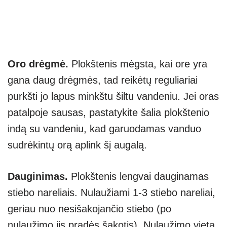
Oro drėgmė.
Plokštenis mėgsta, kai ore yra
gana daug drėgmės, tad reikėtų reguliariai
purkšti jo lapus minkštu šiltu vandeniu. Jei oras
patalpoje sausas, pastatykite šalia plokštenio
indą su vandeniu, kad garuodamas vanduo
sudrėkintų orą aplink šį augalą.
Dauginimas.
Plokštenis lengvai dauginamas
stiebo nareliais. Nulaužiami 1-3 stiebo nareliai,
geriau nuo nesišakojančio stiebo (po
nulaužimo jis pradės šakotis). Nulaužimo vietą