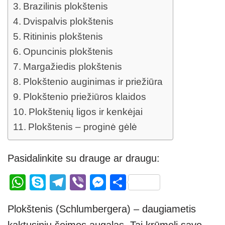
Brazilinis plokštenis
Dvispalvis plokštenis
Ritininis plokštenis
Opuncinis plokštenis
Margažiedis plokštenis
Plokštenio auginimas ir priežiūra
Plokštenio priežiūros klaidos
Plokštenių ligos ir kenkėjai
Plokštenis – proginė gėlė
Pasidalinkite su drauge ar draugu:
W
S
T
Vi
M
S
h
ky
el
b
e
h
Plokštenis (Schlumbergera) – daugiametis
at
p
e
er
ss
ar
kaktusinių šeimos augalas. Tai krūmelį savo