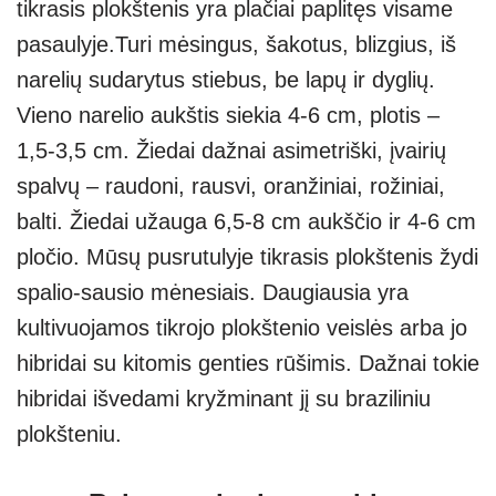
tikrasis plokštenis yra plačiai paplitęs visame
pasaulyje.Turi mėsingus, šakotus, blizgius, iš
narelių sudarytus stiebus, be lapų ir dyglių.
Vieno narelio aukštis siekia 4-6 cm, plotis –
1,5-3,5 cm. Žiedai dažnai asimetriški, įvairių
spalvų – raudoni, rausvi, oranžiniai, rožiniai,
balti. Žiedai užauga 6,5-8 cm aukščio ir 4-6 cm
pločio. Mūsų pusrutulyje tikrasis plokštenis žydi
spalio-sausio mėnesiais. Daugiausia yra
kultivuojamos tikrojo plokštenio veislės arba jo
hibridai su kitomis genties rūšimis. Dažnai tokie
hibridai išvedami kryžminant jį su braziliniu
plokšteniu.