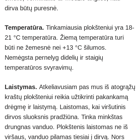
dirva būtų puresnė.
Temperatūra.
Tinkamiausia plokšteniui yra 18-
21 °C temperatūra. Žiemą temperatūra turi
būti ne žemesnė nei +13 °C šilumos.
Nemėgsta pernelyg didelių ir staigių
temperatūros svyravimų.
Laistymas.
Atkeliavusiam pas mus iš atogrąžų
kraštų plokšteniui reikia užtikrinti pakankamą
drėgmę ir laistymą. Laistomas, kai viršutinis
dirvos sluoksnis pradžiūna. Tinka minkštas
drungnas vanduo. Plokštenis laistomas ne iš
viršaus, vanduo pilamas tiesiai į dirvą. Nors