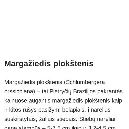
Margažiedis plokštenis
Margažiedis plokštenis (Schlumbergera
orssichiana) – tai Pietryčių Brazilijos pakrantės
kalnuose augantis margažiedis plokštenis kaip
ir kitos rūšys pasižymi belapiais, į narelius
suskirstytais, žaliais stiebais. Stiebų nareliai
gana stambūs – 5-7,5 cm ilgio ir 3,2-4,5 cm