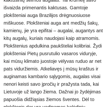
s
e
gr
e
e
išvaizda primenantis kaktusas. Gamtoje
A
a
n
plokšteniai auga Brazilijos drėgnuosiuose
p
m
g
miškuose. Plokšteniai auga ant medžių šakų,
p
er
kamienų, jie yra epifitai – augalai, augantys ant
kitų augalų, kuriais naudojasi kaip atramomis.
Plokštenius apdulkina paukšteliai kolibriai. Žydi
plokšteniai Pietų pusrutulio vasaros viduryje,
kai mūsų klimato juostoje vėlyvas ruduo ar net
pats viduržiemis. Atkeliavęs į mūsų kraštus ir
auginamas kambario sąlygomis, augalas visai
nenori keisti savo įpročių ir pražysta tada, kai
Lietuvoje už lango žiema. Dažnai jo žydėjimas
papuošia didžiąsias žiemos šventes. Dėl to
plokštenis dar yra vadinamas kalėdiniu