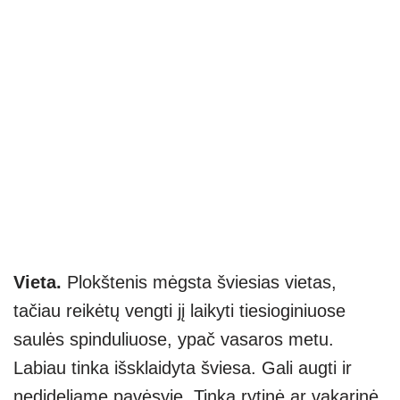
Vieta.
Plokštenis mėgsta šviesias vietas,
tačiau reikėtų vengti jį laikyti tiesioginiuose
saulės spinduliuose, ypač vasaros metu.
Labiau tinka išsklaidyta šviesa. Gali augti ir
nedideliame pavėsyje. Tinka rytinė ar vakarinė