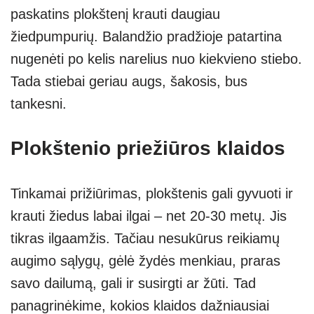
paskatins plokštenį krauti daugiau
žiedpumpurių. Balandžio pradžioje patartina
nugenėti po kelis narelius nuo kiekvieno stiebo.
Tada stiebai geriau augs, šakosis, bus
tankesni.
Plokštenio priežiūros klaidos
Tinkamai prižiūrimas, plokštenis gali gyvuoti ir
krauti žiedus labai ilgai – net 20-30 metų. Jis
tikras ilgaamžis. Tačiau nesukūrus reikiamų
augimo sąlygų, gėlė žydės menkiau, praras
savo dailumą, gali ir susirgti ar žūti. Tad
panagrinėkime, kokios klaidos dažniausiai