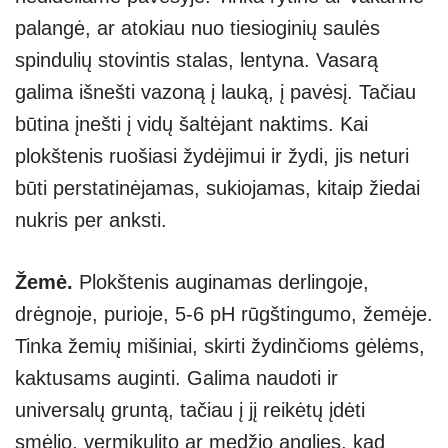
palangė, ar atokiau nuo tiesioginių saulės
spindulių stovintis stalas, lentyna. Vasarą
galima išnešti vazoną į lauką, į pavėsį. Tačiau
būtina įnešti į vidų šaltėjant naktims. Kai
plokštenis ruošiasi žydėjimui ir žydi, jis neturi
būti perstatinėjamas, sukiojamas, kitaip žiedai
nukris per anksti.
Žemė.
Plokštenis auginamas derlingoje,
drėgnoje, purioje, 5-6 pH rūgštingumo, žemėje.
Tinka žemių mišiniai, skirti žydinčioms gėlėms,
kaktusams auginti. Galima naudoti ir
universalų gruntą, tačiau į jį reikėtų įdėti
smėlio, vermikulito ar medžio anglies, kad