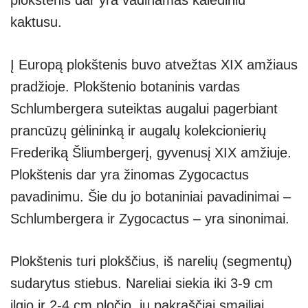
kaktusu.
Į Europą plokštenis buvo atvežtas XIX amžiaus
pradžioje. Plokštenio botaninis vardas
Schlumbergera suteiktas augalui pagerbiant
prancūzų gėlininką ir augalų kolekcionierių
Frederiką Šliumbergerį, gyvenusį XIX amžiuje.
Plokštenis dar yra žinomas Zygocactus
pavadinimu. Šie du jo botaniniai pavadinimai –
Schlumbergera ir Zygocactus – yra sinonimai.
Plokštenis turi plokščius, iš narelių (segmentų)
sudarytus stiebus. Nareliai siekia iki 3-9 cm
ilgio ir 2-4 cm pločio, jų pakraščiai smailiai