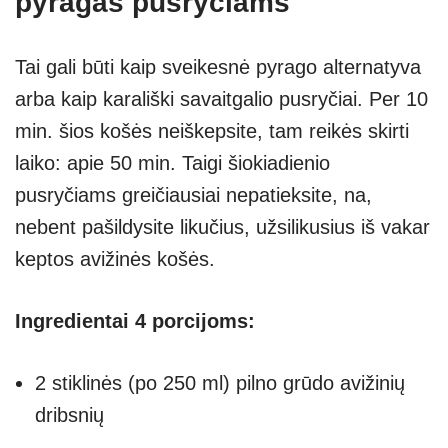
pyragas pusryčiams
Tai gali būti kaip sveikesnė pyrago alternatyva
arba kaip karališki savaitgalio pusryčiai. Per 10
min. šios košės neiškepsite, tam reikės skirti
laiko: apie 50 min. Taigi šiokiadienio
pusryčiams greičiausiai nepatieksite, na,
nebent pašildysite likučius, užsilikusius iš vakar
keptos avižinės košės.
Ingredientai 4 porcijoms:
2 stiklinės (po 250 ml) pilno grūdo avižinių
dribsnių