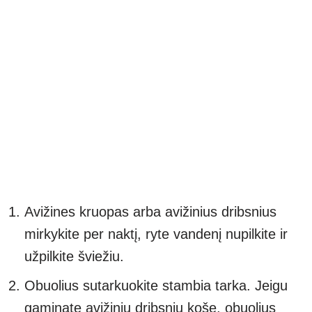
Avižines kruopas arba avižinius dribsnius
mirkykite per naktį, ryte vandenį nupilkite ir
užpilkite šviežiu.
Obuolius sutarkuokite stambia tarka. Jeigu
gaminate avižinių dribsnių košę, obuolius