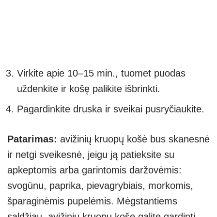
Virkite apie 10–15 min., tuomet puodas
uždenkite ir košę palikite išbrinkti.
Pagardinkite druska ir sveikai pusryčiaukite.
Patarimas:
avižinių kruopų košė bus skanesnė
ir netgi sveikesnė, jeigu ją patieksite su
apkeptomis arba garintomis daržovėmis:
svogūnu, paprika, pievagrybiais, morkomis,
šparaginėmis pupelėmis. Mėgstantiems
saldžiau, avižinių kruopų košę galite gardinti