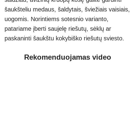
šaukšteliu medaus, šaldytais, šviežiais vaisiais,
uogomis. Norintiems sotesnio varianto,
patariame įberti saujelę riešutų, sėklų ar
paskaninti šaukštu kokybiško riešutų sviesto.
Rekomenduojamas video