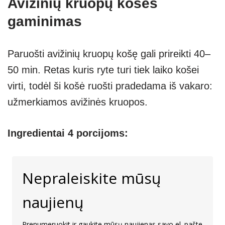
Avižinių kruopų košės
gaminimas
Paruošti avižinių kruopų košę gali prireikti 40–
50 min. Retas kuris ryte turi tiek laiko košei
virti, todėl ši košė ruošti pradedama iš vakaro:
užmerkiamos avižinės kruopos.
Ingredientai 4 porcijoms:
Nepraleiskite mūsų
naujienų
Prenumeruokit ir gaukite mūsų naujienas savo el. pašte