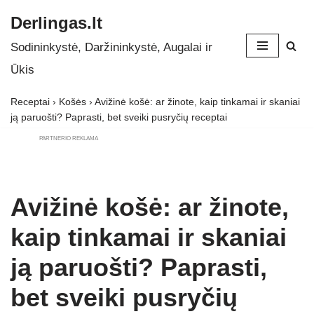
Derlingas.lt
Skip
Sodininkystė, Daržininkystė, Augalai ir
to
Ūkis
content
Receptai
›
Košės
›
Avižinė košė: ar žinote, kaip tinkamai ir skaniai
ją paruošti? Paprasti, bet sveiki pusryčių receptai
PARTNERIO REKLAMA
Avižinė košė: ar žinote,
kaip tinkamai ir skaniai
ją paruošti? Paprasti,
bet sveiki pusryčių