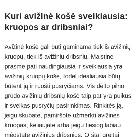
Kuri avižinė košė sveikiausia:
kruopos ar dribsniai?
Avižinė košė gali būti gaminama tiek iš avižinių
kruopų, tiek iš avižinių dribsnių. Maistine
prasme pati naudingiausia ir sveikiausia yra
avižinių kruopų košė, todėl idealiausia būtų
būtent ją ir ruošti pusryčiams. Vis dėlto pilno
grūdo avižinių dribsnių košė taip pat yra puikus
ir sveikas pusryčių pasirinkimas. Rinkitės ją,
jeigu skubate, pamiršote užmerkti avižines
kruopas, keliaujate arba jeigu tiesiog labiau
mėgstate avižinius dribsnius. O štai greitai