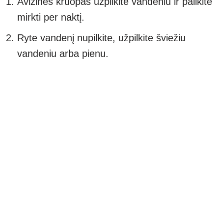
Avižinės kruopas užpilkite vandeniu ir palikite
mirkti per naktį.
Ryte vandenį nupilkite, užpilkite šviežiu
vandeniu arba pienu.