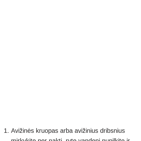
Avižinės kruopas arba avižinius dribsnius
mirkykite per naktį, ryte vandenį nupilkite ir