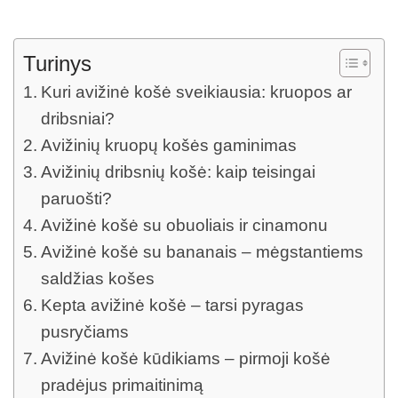
Turinys
Kuri avižinė košė sveikiausia: kruopos ar
dribsniai?
Avižinių kruopų košės gaminimas
Avižinių dribsnių košė: kaip teisingai
paruošti?
Avižinė košė su obuoliais ir cinamonu
Avižinė košė su bananais – mėgstantiems
saldžias košes
Kepta avižinė košė – tarsi pyragas
pusryčiams
Avižinė košė kūdikiams – pirmoji košė
pradėjus primaitinimą