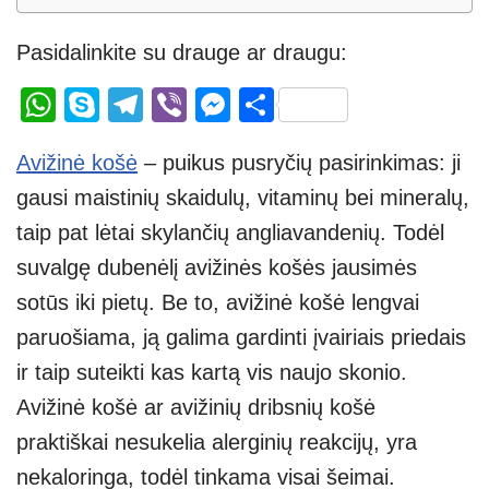
Pasidalinkite su drauge ar draugu:
W
S
T
Vi
M
S
h
ky
el
b
e
h
Avižinė košė
– puikus pusryčių pasirinkimas: ji
at
p
e
er
ss
ar
gausi maistinių skaidulų, vitaminų bei mineralų,
s
e
gr
e
e
taip pat lėtai skylančių angliavandenių. Todėl
A
a
n
suvalgę dubenėlį avižinės košės jausimės
p
m
g
sotūs iki pietų. Be to, avižinė košė lengvai
p
er
paruošiama, ją galima gardinti įvairiais priedais
ir taip suteikti kas kartą vis naujo skonio.
Avižinė košė ar avižinių dribsnių košė
praktiškai nesukelia alerginių reakcijų, yra
nekaloringa, todėl tinkama visai šeimai.