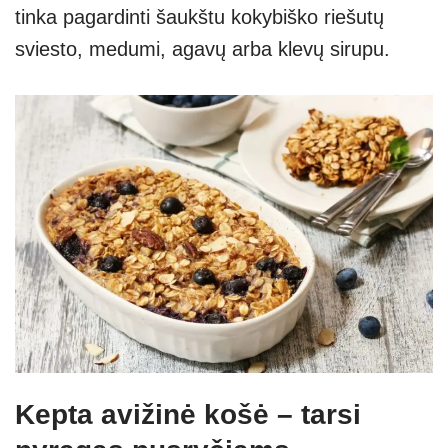
tinka pagardinti šaukštu kokybiško riešutų
sviesto, medumi, agavų arba klevų sirupu.
Kepta avižinė košė – tarsi