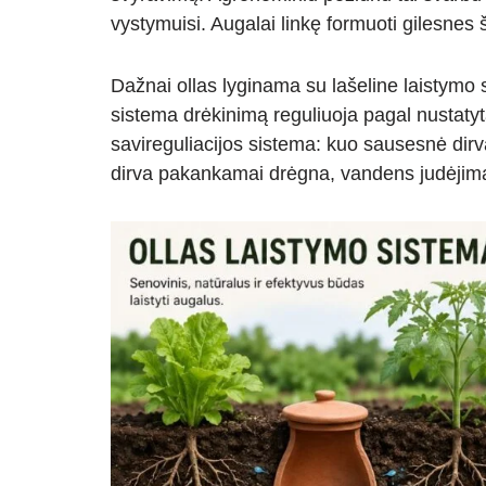
vystymuisi. Augalai linkę formuoti gilesnes
Dažnai ollas lyginama su lašeline laistymo 
sistema drėkinimą reguliuoja pagal nustatyt
savireguliacijos sistema: kuo sausesnė dirva
dirva pakankamai drėgna, vandens judėjima