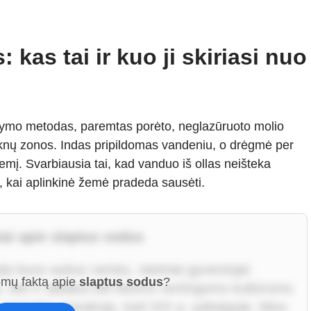
 kas tai ir kuo ji skiriasi nuo
stymo metodas, paremtas porėto, neglazūruoto molio
šaknų zonos. Indas pripildomas vandeniu, o drėgmė per
žemį. Svarbiausia tai, kad vanduo iš ollas neišteka
da, kai aplinkinė žemė pradeda sausėti.
ai apie slaptus sodus
a buvo aukso vertės, vietiniai gyventojai
domų faktą apie
slaptus sodus
?
, bet ir tabakui bei kitoms vertingoms kultūroms
Legendos pasakoja, kad XIX a. pabaigoje, kilus