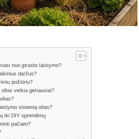
iriasi nuo įprasto laistymo?
laikinius daržus?
iniu požiūriu?
ollas veikia geriausiai?
 ollas?
aistymo sistemą ollas?
ių iki DIY sprendimų
aminti pačiam?
?