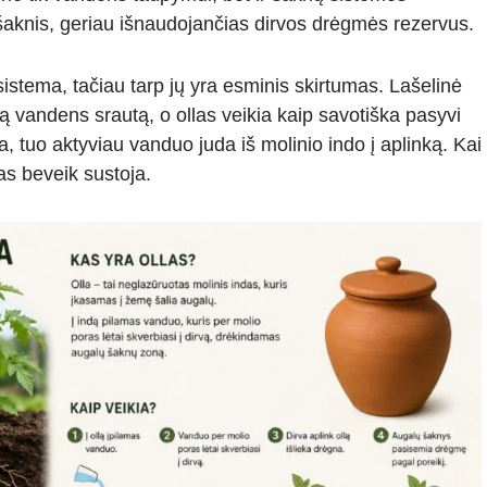
 šaknis, geriau išnaudojančias dirvos drėgmės rezervus.
sistema, tačiau tarp jų yra esminis skirtumas. Lašelinė
ą vandens srautą, o ollas veikia kaip savotiška pasyvi
, tuo aktyviau vanduo juda iš molinio indo į aplinką. Kai
s beveik sustoja.