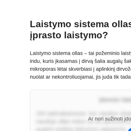
Laistymo sistema ollas:
įprasto laistymo?
Laistymo sistema ollas – tai požeminio lai
indu, kuris įkasamas į dirvą šalia augalų 
mikroporas lėtai skverbiasi į aplinkinį dirvo
nuolat ar nekontroliuojamai, jis juda tik ta
Įdomūs fakt
JAV pietvakariuose, kur vanduo visad
Ar nori sužinoti į
naudojo ollas indus ne tik daržovėms
auginti visiškai dykumos sąlygomis. 