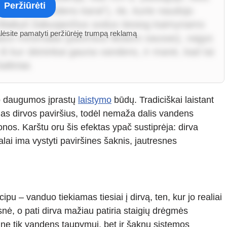
Peržiūrėti
 teisių („vandens karai“), tie, kurie naudojo
šlaikyti žaliuojančius sodus tiesiog kaimynams
alėsite pamatyti peržiūrėję trumpą reklamą
vo minimaliai (paviršius likdavo sausas), vagys
š kur ūkininkai gauna vandens, ir manė, kad tai
ltiniai.
nuo daugumos įprastų
laistymo
būdų. Tradiciškai laistant
as dirvos paviršius, todėl nemaža dalis vandens
nos. Karštu oru šis efektas ypač sustiprėja: dirva
alai ima vystyti paviršines šaknis, jautresnes
ipu – vanduo tiekiamas tiesiai į dirvą, ten, kur jo realiai
esnė, o pati dirva mažiau patiria staigių drėgmės
 ne tik vandens taupymui, bet ir šaknų sistemos