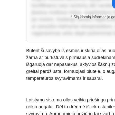
konfliktams tarp rančerių dėl vandens
įkastus molinius indus, sugebėdavo i
* Šią įdomią informaciją g
po nosimi. Kadangi vanduo išgaruoda
ar pavydūs kaimynai nesuprasdavo, i
raganavimas arba slapti požeminiai ša
Būtent ši savybė iš esmės ir skiria ollas 
žarna ar purkštuvais pirmiausia sudrėkinam
išgaruoja dar nepasiekusi aktyvios šaknų zo
greitai perdžiūsta, formuojasi plutelė, o aug
temperatūros svyravimams ir sausrai.
Laistymo sistema ollas veikia priešingu princ
reikia augalui. Dėl to drėgmė išlieka stabil
svyravimų. Agronominiu požiūriu tai svarbu