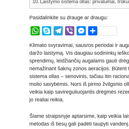
Laistymo sistema ollas: privalumai, trūku
Pasidalinkite su drauge ar draugu:
W
S
T
Vi
M
S
h
ky
el
b
e
h
Klimato svyravimai, sausros periodai ir aug
at
p
e
er
ss
ar
daržo laistymą. Vis daugiau sodininkų ieško 
s
e
gr
e
e
sprendimų, leidžiančių augalams gauti drėgmę
A
a
n
nemažinant šaknų zonos aeracijos. Būtent to
p
m
g
sistema ollas – senovinis, tačiau itin raci
p
er
molio savybėmis. Nors iš pirmo žvilgsnio oll
veikia kaip savireguliuojantis drėgmės reze
jo realiai reikia.
Šiame straipsnyje aptarsime, kaip veikia lais
metodas iš tiesų gali padėti taupyti vandenį