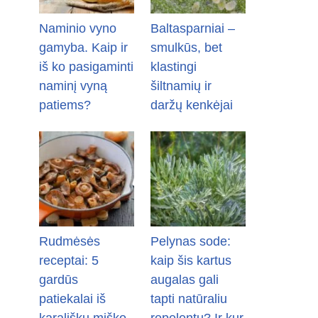
Naminio vyno
Baltasparniai –
gamyba. Kaip ir
smulkūs, bet
iš ko pasigaminti
klastingi
naminį vyną
šiltnamių ir
patiems?
daržų kenkėjai
Rudmėsės
Pelynas sode:
receptai: 5
kaip šis kartus
gardūs
augalas gali
patiekalai iš
tapti natūraliu