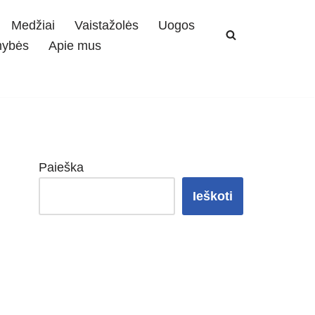
Medžiai
Vaistažolės
Uogos
mybės
Apie mus
Paieška
Ieškoti