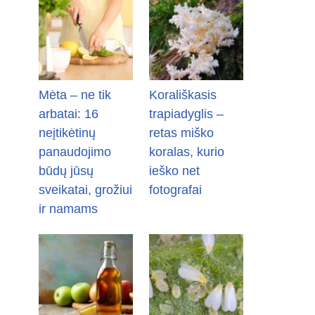
Mėta – ne tik
Korališkasis
arbatai: 16
trapiadyglis –
neįtikėtinų
retas miško
panaudojimo
koralas, kurio
būdų jūsų
ieško net
sveikatai, grožiui
fotografai
ir namams