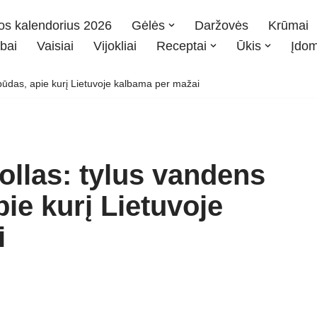
os kalendorius 2026
Gėlės
Daržovės
Krūmai
bai
Vaisiai
Vijokliai
Receptai
Ūkis
Įdo
ūdas, apie kurį Lietuvoje kalbama per mažai
ollas: tylus vandens
ie kurį Lietuvoje
i