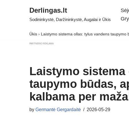
Derlingas.lt
Sėj
Skip
Gry
Sodininkystė, Daržininkystė, Augalai ir Ūkis
to
content
Ūkis
›
Laistymo sistema ollas: tylus vandens taupymo b
PARTNERIO REKLAMA
Laistymo sistema 
taupymo būdas, ap
kalbama per maža
by
Germantė Gergardaitė
2026-05-29