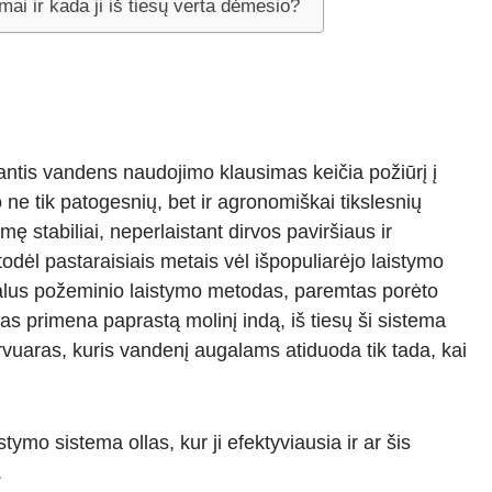
mai ir kada ji iš tiesų verta dėmesio?
antis vandens naudojimo klausimas keičia požiūrį į
ne tik patogesnių, bet ir agronomiškai tikslesnių
 stabiliai, neperlaistant dirvos paviršiaus ir
dėl pastaraisiais metais vėl išpopuliarėjo laistymo
onalus požeminio laistymo metodas, paremtas porėto
as primena paprastą molinį indą, iš tiesų ši sistema
rvuaras, kuris vandenį augalams atiduoda tik tada, kai
tymo sistema ollas, kur ji efektyviausia ir ar šis
.