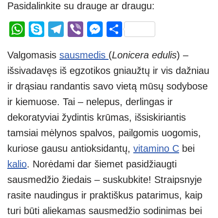
Pasidalinkite su drauge ar draugu:
W
S
T
Vi
M
S
h
ky
el
b
e
h
Valgomasis
sausmedis
(
Lonicera edulis
) –
at
p
e
er
ss
ar
išsivadavęs iš egzotikos gniaužtų ir vis dažniau
s
e
gr
e
e
ir drąsiau randantis savo vietą mūsų sodybose
A
a
n
ir kiemuose. Tai – nelepus, derlingas ir
p
m
g
dekoratyviai žydintis krūmas, išsiskiriantis
p
er
tamsiai mėlynos spalvos, pailgomis uogomis,
kuriose gausu antioksidantų,
vitamino C
bei
kalio
. Norėdami dar šiemet pasidžiaugti
sausmedžio žiedais – suskubkite! Straipsnyje
rasite naudingus ir praktiškus patarimus, kaip
turi būti aliekamas sausmedžio sodinimas bei