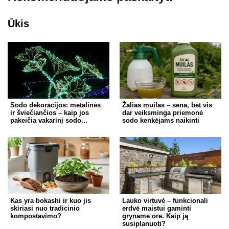
Ūkis
Sodo dekoracijos: metalinės
Žalias muilas – sena, bet vis
ir šviečiančios – kaip jos
dar veiksminga priemonė
pakeičia vakarinį sodo...
sodo kenkėjams naikinti
Kas yra bokashi ir kuo jis
Lauko virtuvė – funkcionali
skiriasi nuo tradicinio
erdvė maistui gaminti
kompostavimo?
gryname ore. Kaip ją
susiplanuoti?