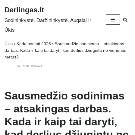
Derlingas.lt
Skip
Sodininkystė, Daržininkystė, Augalai ir
to
Ūkis
content
Ūkis
›
Kada sodinti 2026
›
Sausmedžio sodinimas – atsakingas
darbas. Kada ir kaip tai daryti, kad derlius džiugintų ne vienerius
metus?
PARTNERIO REKLAMA
Sausmedžio sodinimas
– atsakingas darbas.
Kada ir kaip tai daryti,
kad derlius džiugintų ne