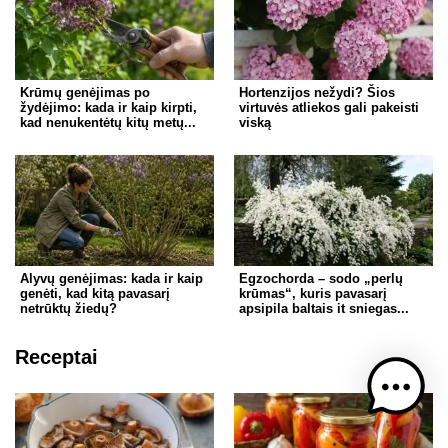
Krūmų genėjimas po
Hortenzijos nežydi? Šios
žydėjimo: kada ir kaip kirpti,
virtuvės atliekos gali pakeisti
kad nenukentėtų kitų metų...
viską
Alyvų genėjimas: kada ir kaip
Egzochorda – sodo „perlų
genėti, kad kitą pavasarį
krūmas“, kuris pavasarį
netrūktų žiedų?
apsipila baltais it sniegas...
Receptai