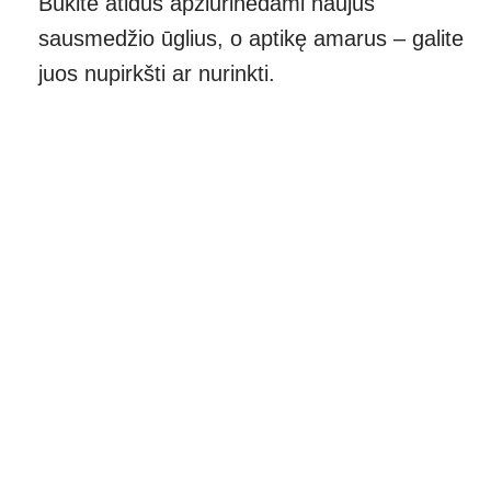
Būkite atidūs apžiūrinėdami naujus
sausmedžio ūglius, o aptikę amarus – galite
juos nupirkšti ar nurinkti.