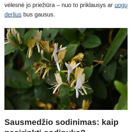
vėlesnė jo priežiūra – nuo to priklausys ar
uogų
derlius
bus gausus.
Sausmedžio sodinimas: kaip