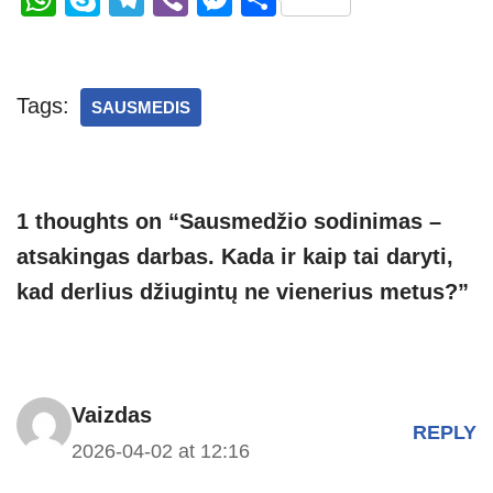
h
ky
el
b
e
h
at
p
e
er
ss
ar
s
e
gr
e
e
Tags:
SAUSMEDIS
A
a
n
p
m
g
p
er
1 thoughts on “Sausmedžio sodinimas –
atsakingas darbas. Kada ir kaip tai daryti,
kad derlius džiugintų ne vienerius metus?”
Vaizdas
REPLY
2026-04-02 at 12:16