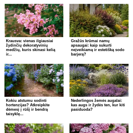
Krausva: vienas ilgiausiai
Gražūs krūmai namų
žydinčių dekoratyvinių
apsaugai: kaip sukurti
medžių, kuris skinasi kelią
neįveikiamą ir estetišką sodo
ir...
barjerą?
Kokiu atstumu sodinti
Nederlingos žemės augalai:
hortenzijas? Atkreipkite
kas augs ir žydės ten, kur kiti
dėmesį į rūšį ir bendrą
pasiduoda?
taisyklę...