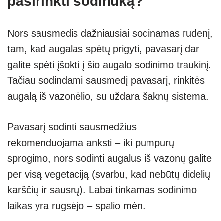
pasirinkti sodinuką?
Nors sausmedis dažniausiai sodinamas rudenį,
tam, kad augalas spėtų prigyti, pavasarį dar
galite spėti įšokti į šio augalo sodinimo traukinį.
Tačiau sodindami sausmedį pavasarį, rinkitės
augalą iš vazonėlio, su uždara šaknų sistema.
Pavasarį sodinti sausmedžius
rekomenduojama anksti – iki pumpurų
sprogimo, nors sodinti augalus iš vazonų galite
per visą vegetaciją (svarbu, kad nebūtų didelių
karščių ir sausrų). Labai tinkamas sodinimo
laikas yra rugsėjo – spalio mėn.