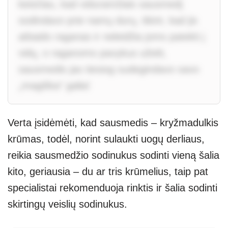
keisčiau, kad viduramžiais sausmedį
sodindavo prie namų durų, tikint, kad jis
atbaido raganas ir neleidžia joms patekti į
vidų, o raganoms pavykus užeiti,
sausmedis jas tiesiog sudegindavo savo
„magiška“ galia!
Verta įsidėmėti, kad sausmedis – kryžmadulkis
krūmas, todėl, norint sulaukti uogų derliaus,
reikia sausmedžio sodinukus sodinti vieną šalia
kito, geriausia – du ar tris krūmelius, taip pat
specialistai rekomenduoja rinktis ir šalia sodinti
skirtingų veislių sodinukus.