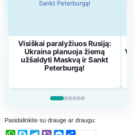
Visiškai paralyžiuos Rusiją:
Ukraina planuoja žiemą
Vok
užšaldyti Maskvą ir Sankt
v
Peterburgą!
Pasidalinkite su drauge ar draugu:
W
S
T
Vi
M
S