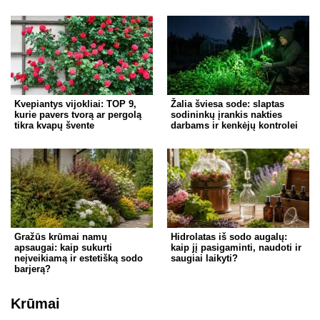
Kvepiantys vijokliai: TOP 9,
Žalia šviesa sode: slaptas
kurie pavers tvorą ar pergolą
sodininkų įrankis nakties
tikra kvapų švente
darbams ir kenkėjų kontrolei
Gražūs krūmai namų
Hidrolatas iš sodo augalų:
apsaugai: kaip sukurti
kaip jį pasigaminti, naudoti ir
neįveikiamą ir estetišką sodo
saugiai laikyti?
barjerą?
Krūmai