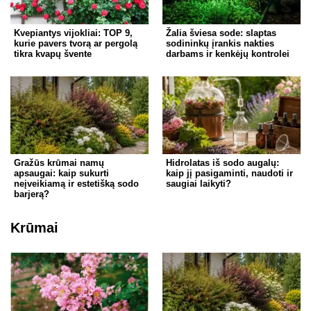
Kvepiantys vijokliai: TOP 9,
Žalia šviesa sode: slaptas
kurie pavers tvorą ar pergolą
sodininkų įrankis nakties
tikra kvapų švente
darbams ir kenkėjų kontrolei
Gražūs krūmai namų
Hidrolatas iš sodo augalų:
apsaugai: kaip sukurti
kaip jį pasigaminti, naudoti ir
neįveikiamą ir estetišką sodo
saugiai laikyti?
barjerą?
Krūmai