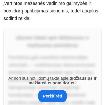
įvertintos mažesnės vėdinimo galimybės ir
pomidorų apribojimas sienomis, todėl augalus
sodinti reikia:
Įdomūs faktai apie didžiausius ir
mažiausius pomidorus
Pomidorai gali nustebinti ekstremaliais
rekordais — aukščiausias dokumentuotas
pomidoro augalas pasiekė apie 19 metrų
Ar nori sužinoti įdomų faktą apie
didžiausius ir
aukštį (auginamas komercinėje
mažiausius pomidorus
?
hidroponinėje sistemoje Jungtinėje
Karalystėje), o mažiausi „nykštukiniai“
Peržiūrėti
pomidorų augalai, ypač mikro veislės kaip