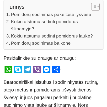
Turinys
Pomidorų sodinimas pakeltose lysvėse
Kokiu atstumu sodinti pomidorus
šiltnamyje?
Kokiu atstumu sodinti pomidorus lauke?
Pomidorų sodinimas balkone
Pasidalinkite su drauge ar draugu:
W
S
T
Vi
M
S
h
ky
el
b
e
h
Beatodairiškai įsisukus į sodininkystės rutiną,
at
p
e
er
ss
ar
atėjo metas ir pomidorams „išvysti dienos
s
e
gr
e
e
šviesą“ ir juos pagaliau perkelti į nuolatinę
A
a
n
auginimo vietą lauke ar šiltnamyje. Nors