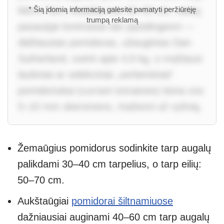
Micro Tom, tesiekia vos 10–20 cm; vaisių
* Šią įdomią informaciją galėsite pamatyti peržiūrėję
trumpą reklamą
pasaulyje kontrastai dar įspūdingesni —
didžiausias pomidoras, užaugintas Dan
Sutherland, svėrė apie 4,9 kg, o mažiausi
laukiniai ar selekciniai „serbentiniai“
pomidoriukai (currant tomatoes) būna vos
5–10 mm skersmens, mažesni už vyšnią.
Žemaūgius pomidorus sodinkite tarp augalų
palikdami 30–40 cm tarpelius, o tarp eilių:
50–70 cm.
Aukštaūgiai
pomidorai šiltnamiuose
dažniausiai auginami 40–60 cm tarp augalų