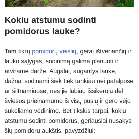
Kokiu atstumu sodinti
pomidorus lauke?
Tam tikrų
pomidorų veislių
, gerai ištveriančių ir
lauko sąlygas, sodinimą galima planuoti ir
atvirame darže. Augalai, augantys lauke,
dažnai sodinami šiek tiek tankiau nei patalpose
ar šiltnamiuose, nes jie
labiau išsikeroja dėl
šviesos prieinamumo iš visų pusių ir gero vėjo
sukeliamo vėdinimo. Bet tikslūs tarpai, kokiu
atstumu sodinti pomidorus, geriausiai nusakys
šių pomidorų aukštis, pavyzdžiui: