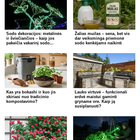
Sodo dekoracijos: metalinės
Žalias muilas – sena, bet vis
ir šviečiančios – kaip jos
dar veiksminga priemonė
pakeičia vakarinį sodo...
sodo kenkėjams naikinti
Kas yra bokashi ir kuo jis
Lauko virtuvė – funkcionali
skiriasi nuo tradicinio
erdvė maistui gaminti
kompostavimo?
gryname ore. Kaip ją
susiplanuoti?