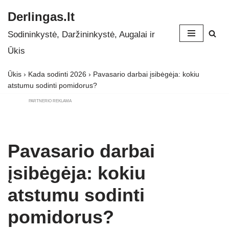
Derlingas.lt
Skip
Sodininkystė, Daržininkystė, Augalai ir
to
Ūkis
content
Ūkis
›
Kada sodinti 2026
›
Pavasario darbai įsibėgėja: kokiu
atstumu sodinti pomidorus?
PARTNERIO REKLAMA
Pavasario darbai
įsibėgėja: kokiu
atstumu sodinti
pomidorus?