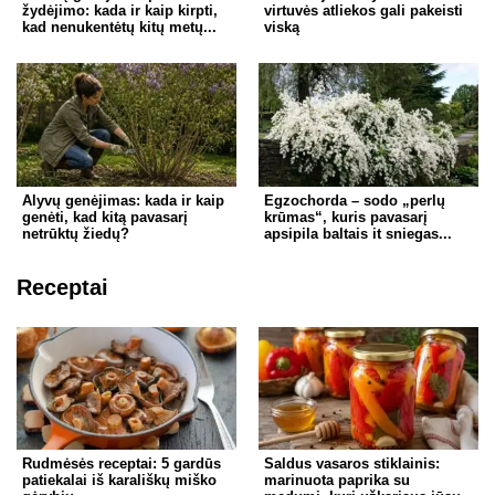
žydėjimo: kada ir kaip kirpti,
virtuvės atliekos gali pakeisti
kad nenukentėtų kitų metų...
viską
Alyvų genėjimas: kada ir kaip
Egzochorda – sodo „perlų
genėti, kad kitą pavasarį
krūmas“, kuris pavasarį
netrūktų žiedų?
apsipila baltais it sniegas...
Receptai
Rudmėsės receptai: 5 gardūs
Saldus vasaros stiklainis:
patiekalai iš karališkų miško
marinuota paprika su