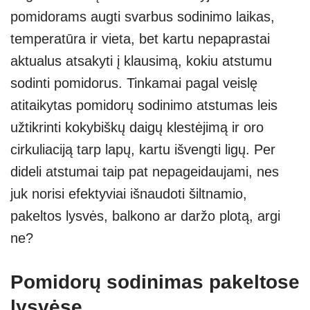
p
m
g
pomidorams augti svarbus sodinimo laikas,
p
er
temperatūra ir vieta, bet kartu nepaprastai
aktualus atsakyti į klausimą, kokiu atstumu
sodinti pomidorus. Tinkamai pagal veislę
atitaikytas pomidorų sodinimo atstumas leis
užtikrinti kokybiškų daigų klestėjimą ir oro
cirkuliaciją tarp lapų, kartu išvengti ligų. Per
dideli atstumai taip pat nepageidaujami, nes
juk norisi efektyviai išnaudoti šiltnamio,
pakeltos lysvės, balkono ar daržo plotą, argi
ne?
Pomidorų sodinimas pakeltose
lysvėse