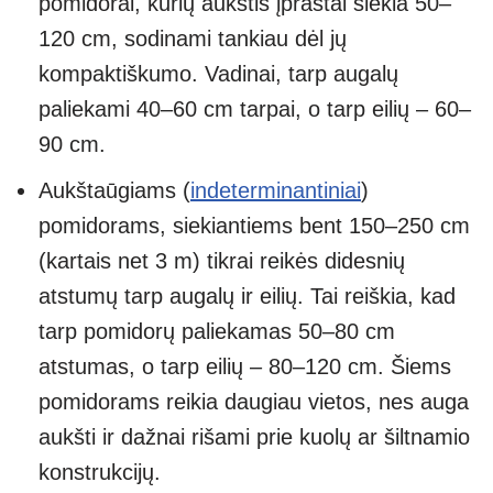
pomidorai, kurių aukštis įprastai siekia 50–
120 cm, sodinami tankiau dėl jų
kompaktiškumo. Vadinai, tarp augalų
paliekami 40–60 cm tarpai, o tarp eilių – 60–
90 cm.
Aukštaūgiams (
indeterminantiniai
)
pomidorams, siekiantiems bent 150–250 cm
(kartais net 3 m) tikrai reikės didesnių
atstumų tarp augalų ir eilių. Tai reiškia, kad
tarp pomidorų paliekamas 50–80 cm
atstumas, o tarp eilių – 80–120 cm. Šiems
pomidorams reikia daugiau vietos, nes auga
aukšti ir dažnai rišami prie kuolų ar šiltnamio
konstrukcijų.