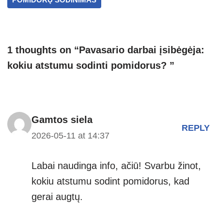
p
m
g
p
er
1 thoughts on “Pavasario darbai įsibėgėja:
kokiu atstumu sodinti pomidorus? ”
Gamtos siela
REPLY
2026-05-11 at 14:37
Labai naudinga info, ačiū! Svarbu žinot,
kokiu atstumu sodint pomidorus, kad
gerai augtų.