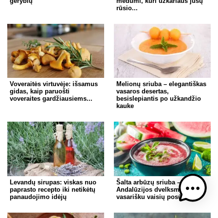
gėrybių
medumi, kuri užkariaus jūsų
rūsio...
Voveraitės virtuvėje: išsamus
Melionų sriuba – elegantiškas
gidas, kaip paruošti
vasaros desertas,
voveraites gardžiausiems...
besislepiantis po užkandžio
kauke
Levandų sirupas: viskas nuo
Šalta arbūzų sriuba – gaivus
paprasto recepto iki netikėtų
Andalūzijos dvelksmas su
panaudojimo idėjų
vasarišku vaisių posūkiu