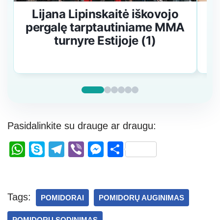
Lijana Lipinskaitė iškovojo
pergalę tarptautiniame MMA
turnyre Estijoje (1)
Pasidalinkite su drauge ar draugu:
W
S
T
Vi
M
S
h
ky
el
b
e
h
at
p
e
er
ss
ar
s
e
gr
e
e
Tags:
POMIDORAI
POMIDORŲ AUGINIMAS
A
a
n
POMIDORŲ SODINIMAS