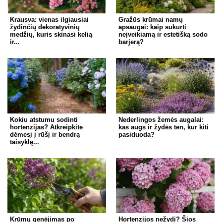
Krausva: vienas ilgiausiai
Gražūs krūmai namų
žydinčių dekoratyvinių
apsaugai: kaip sukurti
medžių, kuris skinasi kelią
neįveikiamą ir estetišką sodo
ir...
barjerą?
Kokiu atstumu sodinti
Nederlingos žemės augalai:
hortenzijas? Atkreipkite
kas augs ir žydės ten, kur kiti
dėmesį į rūšį ir bendrą
pasiduoda?
taisyklę...
Krūmų genėjimas po
Hortenzijos nežydi? Šios