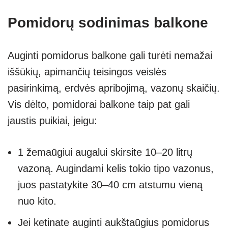
Pomidorų sodinimas balkone
Auginti pomidorus balkone gali turėti nemažai
iššūkių, apimančių teisingos veislės
pasirinkimą, erdvės apribojimą, vazonų skaičių.
Vis dėlto, pomidorai balkone taip pat gali
jaustis puikiai, jeigu:
1 žemaūgiui augalui skirsite 10–20 litrų
vazoną. Augindami kelis tokio tipo vazonus,
juos pastatykite 30–40 cm atstumu vieną
nuo kito.
Jei ketinate auginti aukštaūgius pomidorus