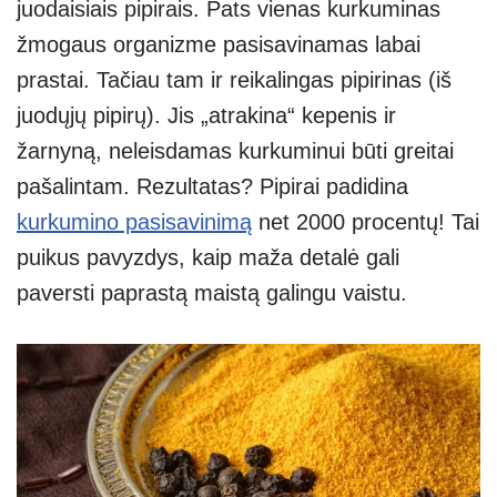
juodaisiais pipirais. Pats vienas kurkuminas
žmogaus organizme pasisavinamas labai
prastai. Tačiau tam ir reikalingas pipirinas (iš
juodųjų pipirų). Jis „atrakina“ kepenis ir
žarnyną, neleisdamas kurkuminui būti greitai
pašalintam. Rezultatas? Pipirai padidina
kurkumino pasisavinimą
net 2000 procentų! Tai
puikus pavyzdys, kaip maža detalė gali
paversti paprastą maistą galingu vaistu.