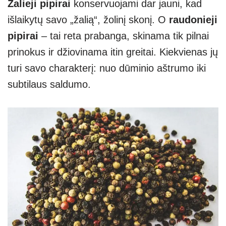
Žalieji pipirai
konservuojami dar jauni, kad
išlaikytų savo „žalią“, žolinį skonį. O
raudonieji
pipirai
– tai reta prabanga, skinama tik pilnai
prinokus ir džiovinama itin greitai. Kiekvienas jų
turi savo charakterį: nuo dūminio aštrumo iki
subtilaus saldumo.