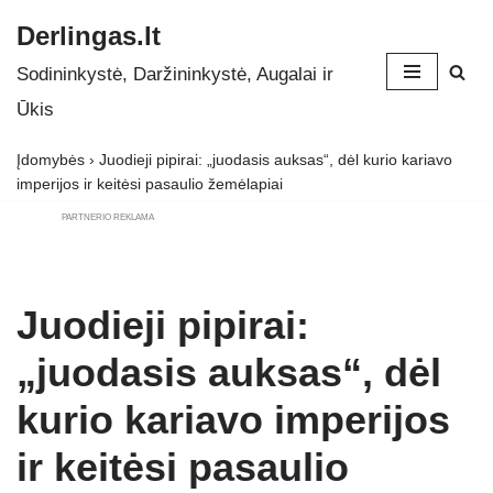
Derlingas.lt
Skip
Sodininkystė, Daržininkystė, Augalai ir
to
Ūkis
content
Įdomybės
›
Juodieji pipirai: „juodasis auksas“, dėl kurio kariavo
imperijos ir keitėsi pasaulio žemėlapiai
PARTNERIO REKLAMA
Juodieji pipirai:
„juodasis auksas“, dėl
kurio kariavo imperijos
ir keitėsi pasaulio