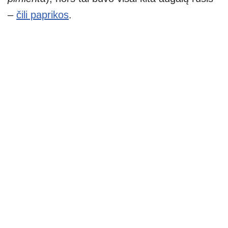
–
čili paprikos
.