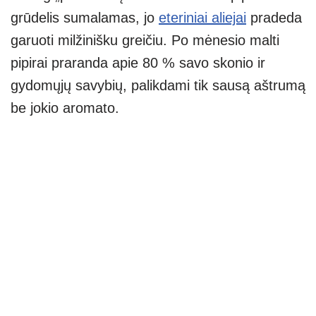
grūdelis sumalamas, jo
eteriniai aliejai
pradeda
garuoti milžinišku greičiu. Po mėnesio malti
pipirai praranda apie 80 % savo skonio ir
gydomųjų savybių, palikdami tik sausą aštrumą
be jokio aromato.