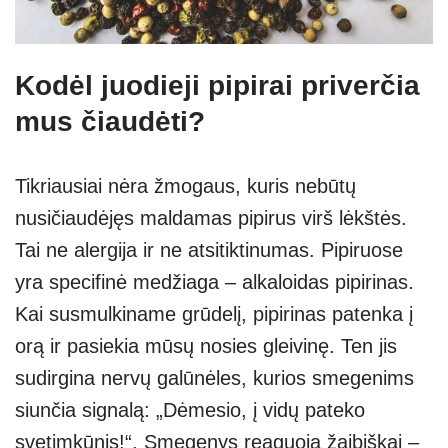
Kodėl juodieji pipirai priverčia
mus čiaudėti?
Tikriausiai nėra žmogaus, kuris nebūtų
nusičiaudėjęs maldamas pipirus virš lėkštės.
Tai ne alergija ir ne atsitiktinumas. Pipiruose
yra specifinė medžiaga – alkaloidas pipirinas.
Kai susmulkiname grūdelį, pipirinas patenka į
orą ir pasiekia mūsų nosies gleivinę. Ten jis
sudirgina nervų galūnėles, kurios smegenims
siunčia signalą: „Dėmesio, į vidų pateko
svetimkūnis!“. Smegenys reaguoja žaibiškai –