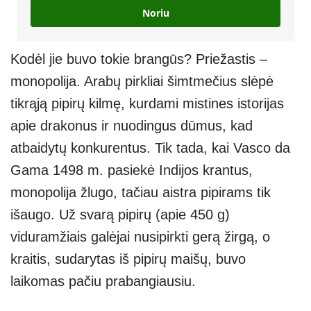
Noriu
Kodėl jie buvo tokie brangūs? Priežastis –
monopolija. Arabų pirkliai šimtmečius slėpė
tikrąją pipirų kilmę, kurdami mistines istorijas
apie drakonus ir nuodingus dūmus, kad
atbaidytų konkurentus. Tik tada, kai Vasco da
Gama 1498 m. pasiekė Indijos krantus,
monopolija žlugo, tačiau aistra pipirams tik
išaugo. Už svarą pipirų (apie 450 g)
viduramžiais galėjai nusipirkti gerą žirgą, o
kraitis, sudarytas iš pipirų maišų, buvo
laikomas pačiu prabangiausiu.