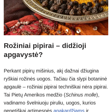
Rožiniai pipirai – didžioji
apgavystė?
Perkant pipirų mišinius, akį dažnai džiugina
ryškiai rožinės uogos. Tačiau čia slypi botaninė
apgaulė – rožiniai pipirai techniškai nėra pipirai.
Tai Pietų Amerikos medžio (
Schinus molle
),
vadinamo švelniuoju piruliu, uogos, kurios
genetiškai artimesnės
anakardžiams
ir