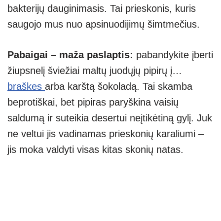
bakterijų dauginimasis. Tai prieskonis, kuris
saugojo mus nuo apsinuodijimų šimtmečius.
Pabaigai – maža paslaptis:
pabandykite įberti
žiupsnelį šviežiai maltų juodųjų pipirų į…
braškes
arba karštą šokoladą. Tai skamba
beprotiškai, bet pipiras paryškina vaisių
saldumą ir suteikia desertui neįtikėtiną gylį. Juk
ne veltui jis vadinamas prieskonių karaliumi –
jis moka valdyti visas kitas skonių natas.