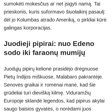
sumokėti mokesčius ar net įsigyti namą. Tai
prieskonis, kuris suformavo šiuolaikinį pasaulį:
dėl jo Kolumbas atrado Ameriką, o pirkliai kūrė
galingas korporacijas.
Juodieji pipirai: nuo Edeno
sodo iki faraonų mumijų
Juodųjų pipirų kelionė prasidėjo drėgnuose
Pietų Indijos miškuose, Malabaro pakrantėje.
Senovės graikai ir romėnai manė, kad šie
grūdeliai turi dievišką kilmę. Viduramžių
Europoje sklandė legendos, kad pipirus akylai
saugo baisios gyvatės, o norėdami juos