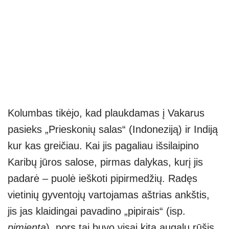
Kolumbas tikėjo, kad plaukdamas į Vakarus
pasieks „Prieskonių salas“ (Indoneziją) ir Indiją
kur kas greičiau. Kai jis pagaliau išsilaipino
Karibų jūros salose, pirmas dalykas, kurį jis
padarė – puolė ieškoti pipirmedžių. Radęs
vietinių gyventojų vartojamas aštrias ankštis,
jis jas klaidingai pavadino „pipirais“ (isp.
pimienta
), nors tai buvo visai kita augalų rūšis