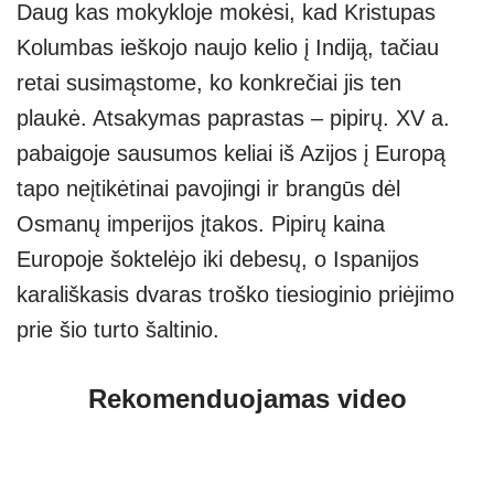
Daug kas mokykloje mokėsi, kad Kristupas
Kolumbas ieškojo naujo kelio į Indiją, tačiau
retai susimąstome, ko konkrečiai jis ten
plaukė. Atsakymas paprastas – pipirų. XV a.
pabaigoje sausumos keliai iš Azijos į Europą
tapo neįtikėtinai pavojingi ir brangūs dėl
Osmanų imperijos įtakos. Pipirų kaina
Europoje šoktelėjo iki debesų, o Ispanijos
karališkasis dvaras troško tiesioginio priėjimo
prie šio turto šaltinio.
Rekomenduojamas video