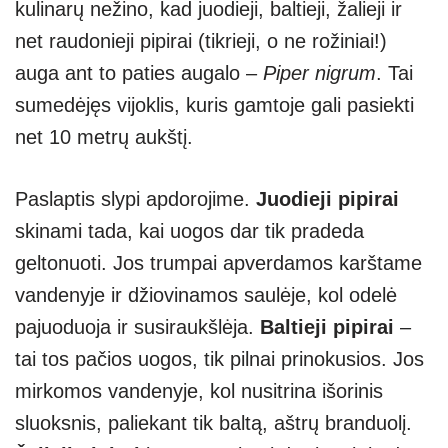
kulinarų nežino, kad juodieji, baltieji, žalieji ir
net raudonieji pipirai (tikrieji, o ne rožiniai!)
auga ant to paties augalo –
Piper nigrum
. Tai
sumedėjęs vijoklis, kuris gamtoje gali pasiekti
net 10 metrų aukštį.
Paslaptis slypi apdorojime.
Juodieji pipirai
skinami tada, kai uogos dar tik pradeda
geltonuoti. Jos trumpai apverdamos karštame
vandenyje ir džiovinamos saulėje, kol odelė
pajuoduoja ir susiraukšlėja.
Baltieji pipirai
–
tai tos pačios uogos, tik pilnai prinokusios. Jos
mirkomos vandenyje, kol nusitrina išorinis
sluoksnis, paliekant tik baltą, aštrų branduolį.