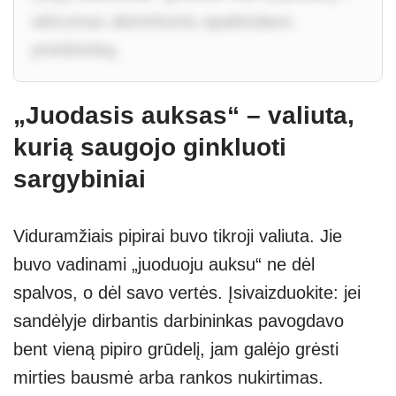
aštrumas akimirksniu apakindavo
priešininką.
„Juodasis auksas“ – valiuta,
kurią saugojo ginkluoti
sargybiniai
Viduramžiais pipirai buvo tikroji valiuta. Jie
buvo vadinami „juoduoju auksu“ ne dėl
spalvos, o dėl savo vertės. Įsivaizduokite: jei
sandėlyje dirbantis darbininkas pavogdavo
bent vieną pipiro grūdelį, jam galėjo grėsti
mirties bausmė arba rankos nukirtimas.