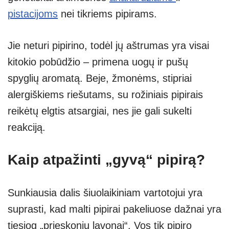
pistacijoms
nei tikriems pipirams.
Jie neturi pipirino, todėl jų aštrumas yra visai
kitokio pobūdžio – primena uogų ir pušų
spyglių aromatą. Beje, žmonėms, stipriai
alergiškiems riešutams, su rožiniais pipirais
reikėtų elgtis atsargiai, nes jie gali sukelti
reakciją.
Kaip atpažinti „gyvą“ pipirą?
Sunkiausia dalis šiuolaikiniam vartotojui yra
suprasti, kad malti pipirai pakeliuose dažnai yra
tiesiog „prieskonių lavonai“. Vos tik pipiro