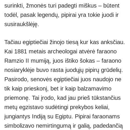
surinkti, žmonės turi padegti miškus – būtent
todėl, pasak legendų, pipirai yra tokie juodi ir
susiraukšlėję.
Tačiau egiptiečiai žinojo tiesą kur kas anksčiau.
Kai 1881 metais archeologai atvėrė faraono
Ramzio II mumiją, juos ištiko šokas – faraono
nosiaryklėje buvo rasta juodųjų pipirų grūdelių.
Pasirodo, senovės egiptiečiai juos naudojo ne
tik kaip prieskonį, bet ir kaip balzamavimo
priemonę. Tai įrodo, kad jau prieš tūkstančius
metų egzistavo sudėtingi prekybos keliai,
jungiantys Indiją su Egiptu. Pipirai faraonams
simbolizavo nemirtingumą ir galią, padedančią