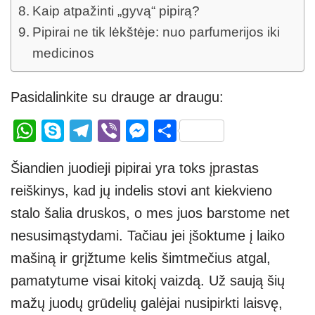
Kaip atpažinti „gyvą“ pipirą?
Pipirai ne tik lėkštėje: nuo parfumerijos iki
medicinos
Pasidalinkite su drauge ar draugu:
W
S
T
Vi
M
S
h
ky
el
b
e
h
Šiandien juodieji pipirai yra toks įprastas
at
p
e
er
ss
ar
reiškinys, kad jų indelis stovi ant kiekvieno
s
e
gr
e
e
stalo šalia druskos, o mes juos barstome net
A
a
n
nesusimąstydami. Tačiau jei įšoktume į laiko
p
m
g
mašiną ir grįžtume kelis šimtmečius atgal,
p
er
pamatytume visai kitokį vaizdą. Už saują šių
mažų juodų grūdelių galėjai nusipirkti laisvę,