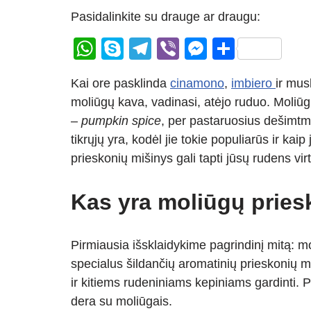
Pasidalinkite su drauge ar draugu:
W
S
T
Vi
M
S
h
ky
el
b
e
h
Kai ore pasklinda
cinamono
,
imbiero
ir mus
at
p
e
er
ss
ar
moliūgų kava, vadinasi, atėjo ruduo. Moliūg
s
e
gr
e
e
–
pumpkin spice
, per pastaruosius dešimtm
A
a
n
tikrųjų yra, kodėl jie tokie populiarūs ir ka
p
m
g
prieskonių mišinys gali tapti jūsų rudens vir
p
er
Kas yra moliūgų pries
Pirmiausia išsklaidykime pagrindinį mitą: m
specialus šildančių aromatinių prieskonių 
ir kitiems rudeniniams kepiniams gardinti. P
dera su moliūgais.