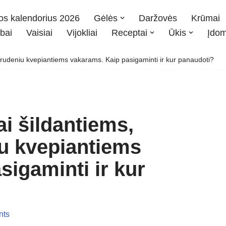
os kalendorius 2026
Gėlės
Daržovės
Krūmai
bai
Vaisiai
Vijokliai
Receptai
Ūkis
Įdo
r rudeniu kvepiantiems vakarams. Kaip pasigaminti ir kur panaudoti?
i šildantiems,
iu kvepiantiems
igaminti ir kur
nts