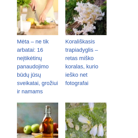
Mėta – ne tik
Korališkasis
arbatai: 16
trapiadyglis –
neįtikėtinų
retas miško
panaudojimo
koralas, kurio
būdų jūsų
ieško net
sveikatai, grožiui
fotografai
ir namams