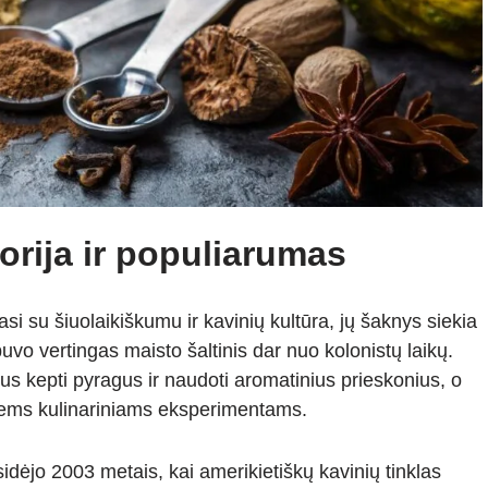
orija ir populiarumas
si su šiuolaikiškumu ir kavinių kultūra, jų šaknys siekia
uvo vertingas maisto šaltinis dar nuo kolonistų laikų.
us kepti pyragus ir naudoti aromatinius prieskonius, o
ujiems kulinariniams eksperimentams.
dėjo 2003 metais, kai amerikietiškų kavinių tinklas