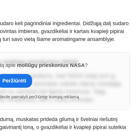
udaro keli pagrindiniai ingredientai. Didžiąją dalį sudaro
vintas imbieras, gvazdikėliai ir kartais kvapieji pipirai
ių turi savo vietą šiame aromatingame ansamblyje.
ie moliūgų prieskonius NASA
ktą apie
moliūgų prieskonius NASA
?
tapo tokie populiarūs, kad NASA netgi tyrė jų
Peržiūrėti
 šio mišinio aromatas sukelia stiprią nostalgiją
oti su vienatve bei ilgesiu kosmose. Taigi,
alėsite pamatyti peržiūrėję trumpą reklamą
nio receptorius, bet ir mūsų emocijas.
dumą, muskatas prideda gilumą ir švelniai riešutinį
aivinantį toną, o gvazdikėliai ir kvapieji pipirai suteikia