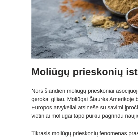
Moliūgų prieskonių ist
Nors šiandien moliūgų prieskoniai asocijuoja
gerokai giliau. Moliūgai Šiaurės Amerikoje b
Europos atvykėliai atsinešė su savimi įproči
vietiniai moliūgai tapo puikiu pagrindu na
Tikrasis moliūgų prieskonių fenomenas prasi