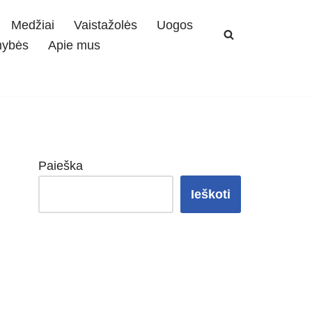
Medžiai
Vaistažolės
Uogos
mybės
Apie mus
Paieška
Ieškoti