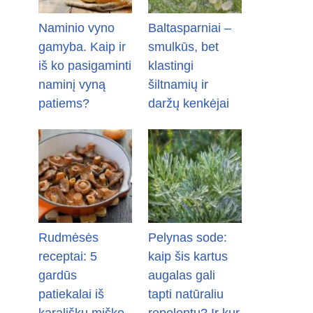
Naminio vyno
Baltasparniai –
gamyba. Kaip ir
smulkūs, bet
iš ko pasigaminti
klastingi
naminį vyną
šiltnamių ir
patiems?
daržų kenkėjai
Rudmėsės
Pelynas sode:
receptai: 5
kaip šis kartus
gardūs
augalas gali
patiekalai iš
tapti natūraliu