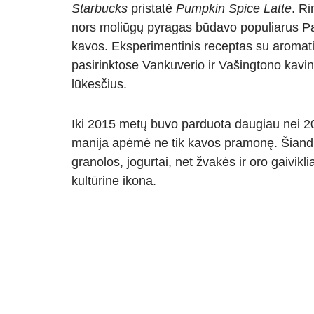
Starbucks
pristatė
Pumpkin Spice Latte
. R
nors moliūgų pyragas būdavo populiarus P
kavos. Eksperimentinis receptas su aromatin
pasirinktose Vankuverio ir Vašingtono kavin
lūkesčius.
Iki 2015 metų buvo parduota daugiau nei 20
manija apėmė ne tik kavos pramonę. Šiandi
granolos, jogurtai, net žvakės ir oro gaivikli
kultūrine ikona.