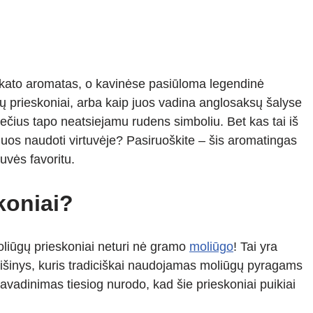
kato aromatas, o kavinėse pasiūloma legendinė
ų prieskoniai, arba kaip juos vadina anglosaksų šalyse
ečius tapo neatsiejamu rudens simboliu. Bet kas tai iš
ip juos naudoti virtuvėje? Pasiruoškite – šis aromatingas
tuvės favoritu.
koniai?
oliūgų prieskoniai neturi nė gramo
moliūgo
! Tai yra
mišinys, kuris tradiciškai naudojamas moliūgų pyragams
avadinimas tiesiog nurodo, kad šie prieskoniai puikiai