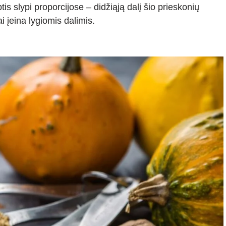
tis slypi proporcijose – didžiąją dalį šio prieskonių
i įeina lygiomis dalimis.