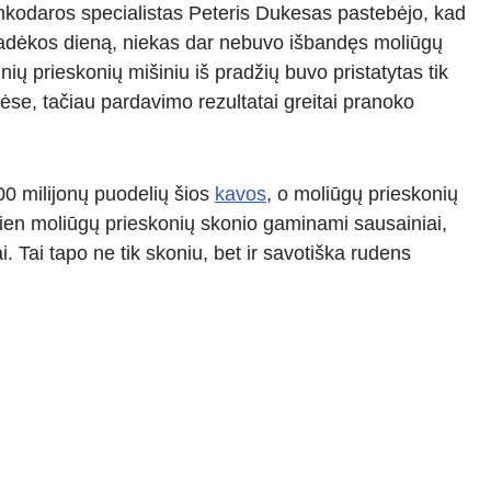
inkodaros specialistas Peteris Dukesas pastebėjo, kad
adėkos dieną, niekas dar nebuvo išbandęs moliūgų
ių prieskonių mišiniu iš pradžių buvo pristatytas tik
ėse, tačiau pardavimo rezultatai greitai pranoko
0 milijonų puodelių šios
kavos
, o moliūgų prieskonių
en moliūgų prieskonių skonio gaminami sausainiai,
ai. Tai tapo ne tik skoniu, bet ir savotiška rudens