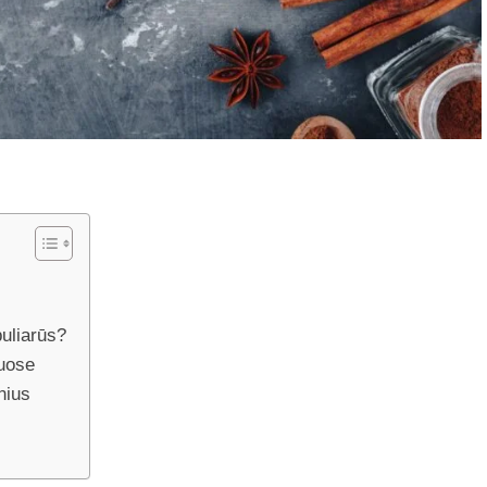
puliarūs?
muose
nius
e