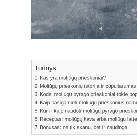
Turinys
Kas yra moliūgų prieskoniai?
Moliūgų prieskonių istorija ir populiarumas
Kodėl moliūgų pyrago prieskoniai tokie po
Kaip pasigaminti moliūgų prieskonius na
Kur ir kaip naudoti moliūgų pyrago priesko
Receptas: moliūgų kava arba moliūgų latt
Bonusas: ne tik skanu, bet ir naudinga