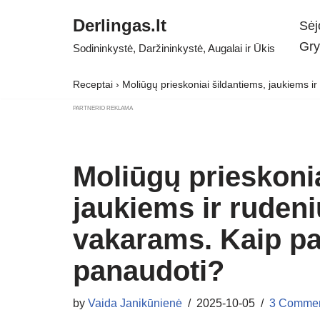
Derlingas.lt
Sėj
Skip
Gry
Sodininkystė, Daržininkystė, Augalai ir Ūkis
to
content
Receptai
›
Moliūgų prieskoniai šildantiems, jaukiems i
PARTNERIO REKLAMA
Moliūgų prieskonia
jaukiems ir ruden
vakarams. Kaip pas
panaudoti?
by
Vaida Janikūnienė
2025-10-05
3 Comme