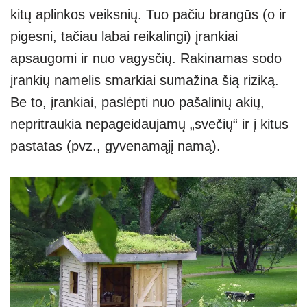
kitų aplinkos veiksnių. Tuo pačiu brangūs (o ir
pigesni, tačiau labai reikalingi) įrankiai
apsaugomi ir nuo vagysčių. Rakinamas sodo
įrankių namelis smarkiai sumažina šią riziką.
Be to, įrankiai, paslėpti nuo pašalinių akių,
nepritraukia nepageidaujamų „svečių“ ir į kitus
pastatas (pvz., gyvenamąjį namą).