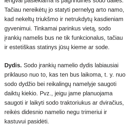
lengvai pasiekiama iš pagrindinės sodo dalies.
Tačiau nereikėtų jo statyti pernelyg arto namo,
kad nekeltų triukšmo ir netrukdytų kasdieniam
gyvenimui. Tinkamai parinkus vietą, sodo
įrankių namelis bus ne tik funkcionalus, tačiau
ir estetiškas statinys jūsų kieme ar sode.
Dydis.
Sodo įrankių namelio dydis labiausiai
priklauso nuo to, kas ten bus laikoma, t. y. nuo
sodo dydžio bei reikalingų namelyje saugoti
daiktų kiekio. Pvz., jeigu jame planuojama
saugoti ir laikyti sodo traktoriukus ar dviračius,
reikės didesnio namelio negu trimeriui ir
kastuvui pasidėti.