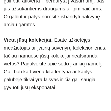
gali būti atitverta ir perdaryta į vasarnamį, pas
jus užsukantiems draugams ar giminaičiams.
O galbūt ir patys norėsite išbandyti nakvynę
arčiau gamtos.
Vieta jūsų kolekcijai.
Esate užkietėjęs
medžiotojas ar įvairių suvenyrų kolekcionierius,
tačiau namuose jūsų kolekcijai neatsiranda
vietos? Pagalvokite apie sodo įrankių namelį.
Gali būti kad viena kita lentyna ar kablys
palubėje tikrai yra laisvas ir čia gali saugiai
gyvuoti jūsų eksponatai.