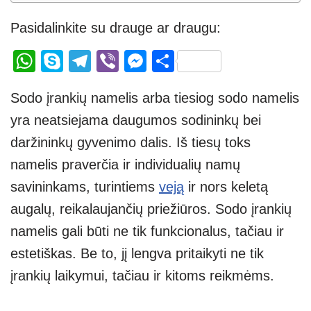
Pasidalinkite su drauge ar draugu:
W
S
T
Vi
M
S
h
ky
el
b
e
h
Sodo įrankių namelis arba tiesiog sodo namelis
at
p
e
er
ss
ar
yra neatsiejama daugumos sodininkų bei
s
e
gr
e
e
daržininkų gyvenimo dalis. Iš tiesų toks
A
a
n
namelis praverčia ir individualių namų
p
m
g
savininkams, turintiems
veją
ir nors keletą
p
er
augalų, reikalaujančių priežiūros. Sodo įrankių
namelis gali būti ne tik funkcionalus, tačiau ir
estetiškas. Be to, jį lengva pritaikyti ne tik
įrankių laikymui, tačiau ir kitoms reikmėms.