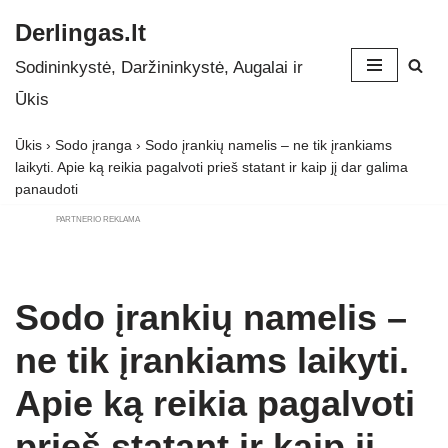
Derlingas.lt
Skip
Sodininkystė, Daržininkystė, Augalai ir
to
Ūkis
content
Ūkis
›
Sodo įranga
›
Sodo įrankių namelis – ne tik įrankiams
laikyti. Apie ką reikia pagalvoti prieš statant ir kaip jį dar galima
panaudoti
PARTNERIO REKLAMA
Sodo įrankių namelis –
ne tik įrankiams laikyti.
Apie ką reikia pagalvoti
prieš statant ir kaip jį