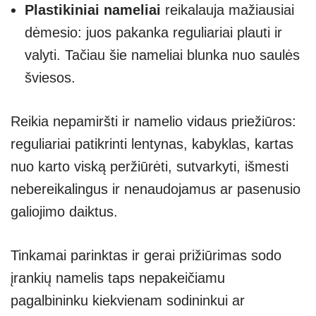
Plastikiniai nameliai
reikalauja mažiausiai
dėmesio: juos pakanka reguliariai plauti ir
valyti. Tačiau šie nameliai blunka nuo saulės
šviesos.
Reikia nepamiršti ir namelio vidaus priežiūros:
reguliariai patikrinti lentynas, kabyklas, kartas
nuo karto viską peržiūrėti, sutvarkyti, išmesti
nebereikalingus ir nenaudojamus ar pasenusio
galiojimo daiktus.
Tinkamai parinktas ir gerai prižiūrimas sodo
įrankių namelis taps nepakeičiamu
pagalbininku kiekvienam sodininkui ar