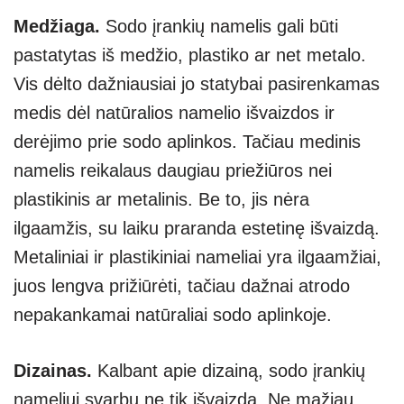
Medžiaga.
Sodo įrankių namelis gali būti
pastatytas iš medžio, plastiko ar net metalo.
Vis dėlto dažniausiai jo statybai pasirenkamas
medis dėl natūralios namelio išvaizdos ir
derėjimo prie sodo aplinkos. Tačiau medinis
namelis reikalaus daugiau priežiūros nei
plastikinis ar metalinis. Be to, jis nėra
ilgaamžis, su laiku praranda estetinę išvaizdą.
Metaliniai ir plastikiniai nameliai yra ilgaamžiai,
juos lengva prižiūrėti, tačiau dažnai atrodo
nepakankamai natūraliai sodo aplinkoje.
Dizainas.
Kalbant apie dizainą, sodo įrankių
nameliui svarbu ne tik išvaizda. Ne mažiau