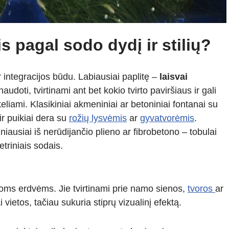
is pagal sodo dydį ir stilių?
r integracijos būdu. Labiausiai paplitę –
laisvai
 naudoti, tvirtinami ant bet kokio tvirto paviršiaus ir gali
keliami. Klasikiniai akmeniniai ar betoniniai fontanai su
ir puikiai dera su
rožių lysvėmis
ar
gyvatvorėmis
.
iausiai iš nerūdijančio plieno ar fibrobetono – tobulai
triniais sodais.
ms erdvėms. Jie tvirtinami prie namo sienos,
tvoros
ar
 vietos, tačiau sukuria stiprų vizualinį efektą.