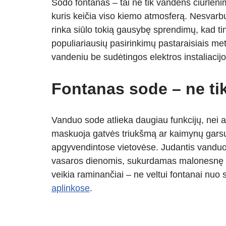
Sodo fontanas – tai ne tik vandens čiurleni
at
p
e
er
ss
ar
kuris keičia viso kiemo atmosferą. Nesvarb
s
e
gr
e
e
rinka siūlo tokią gausybę sprendimų, kad ti
A
a
n
populiariausių pasirinkimų pastaraisiais met
p
m
g
vandeniu be sudėtingos elektros instaliacij
p
er
Fontanas sode – ne tik
Vanduo sode atlieka daugiau funkcijų, nei a
maskuoja gatvės triukšmą ar kaimynų garsus
apgyvendintose vietovėse. Judantis vanduo d
vasaros dienomis, sukurdamas malonesnę zo
veikia raminančiai – ne veltui fontanai nu
aplinkose
.