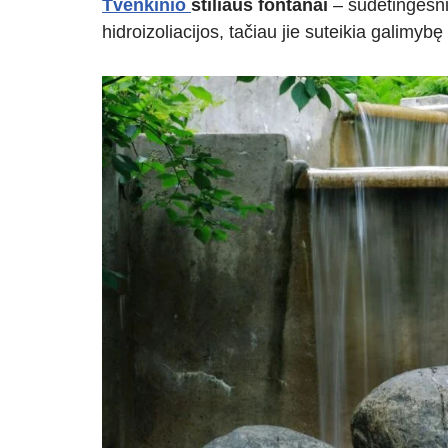
Tvenkinio
stiliaus fontanai
– sudėtingesni 
hidroizoliacijos, tačiau jie suteikia galimyb