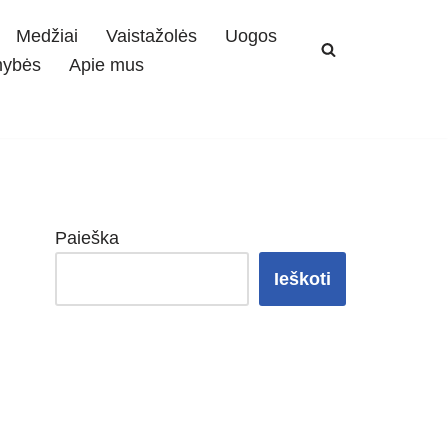
Medžiai
Vaistažolės
Uogos
mybės
Apie mus
Paieška
Ieškoti