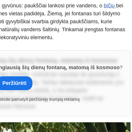
s gyvūnus: paukščiai lankosi prie vandens, o
bičių
bei
s vietas padidėja. Žiemą, jei fontanas turi šildymo
apti gyvybiškai svarbia girdykla paukščiams, kurie
 natūralių vandens šaltinių. Tinkamai įrengtas fontanas
dekoratyviniu elementu.
sią šių dienų fontaną, matomą iš kosmoso
ngiausią šių dienų fontaną, matomą iš kosmoso
?
 siurblių. Inžinieriai naudojo tik gravitaciją ir
uo kiltų į viršų. Tačiau labiausiai stebinantis yra
Peržiūrėti
 150 metrų aukštį, o tai prilygsta
o šviesos matomos iš kosmoso, todėl tai
alėsite pamatyti peržiūrėję trumpą reklamą
iuose Rytuose.