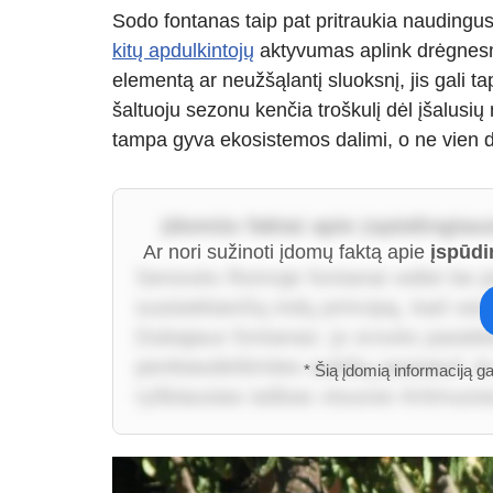
Sodo fontanas taip pat pritraukia naudingu
kitų apdulkintojų
aktyvumas aplink drėgnesne
elementą ar neužšąlantį sluoksnį, jis gali t
šaltuoju sezonu kenčia troškulį dėl įšalusių
tampa gyva ekosistemos dalimi, o ne vien 
Įdomūs faktai apie įspūdingiau
Ar nori sužinoti įdomų faktą apie
įspūdi
Senovės Romoje fontanai veikė be jokių
susisiekiančių indų principą, kad vand
Dubajaus fontanas: jo srovės pasiekia
penkiasdešimties aukštų pastatui! J
* Šią įdomią informaciją g
ryškiausias taškas visuose Artimuos