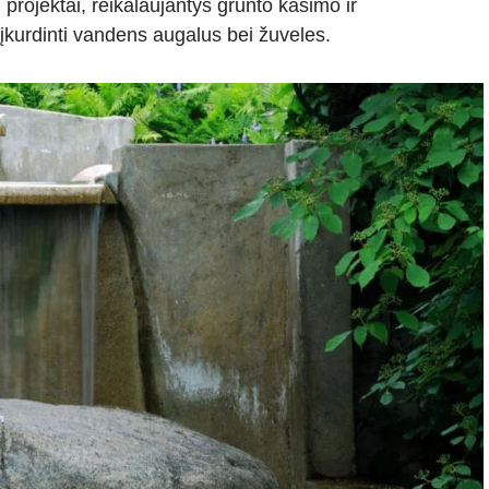
projektai, reikalaujantys grunto kasimo ir
ę įkurdinti vandens augalus bei žuveles.