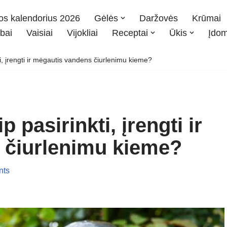
os kalendorius 2026
Gėlės
Daržovės
Krūmai
bai
Vaisiai
Vijokliai
Receptai
Ūkis
Įdo
i, įrengti ir mėgautis vandens čiurlenimu kieme?
 pasirinkti, įrengti ir
 čiurlenimu kieme?
nts