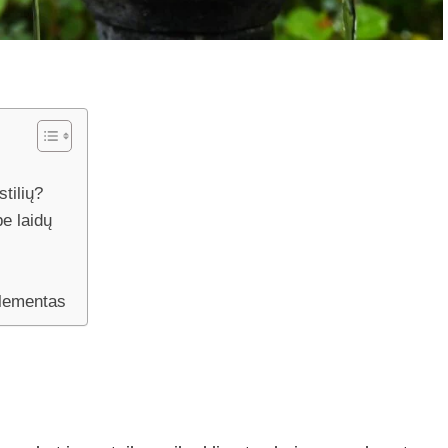
stilių?
be laidų
elementas