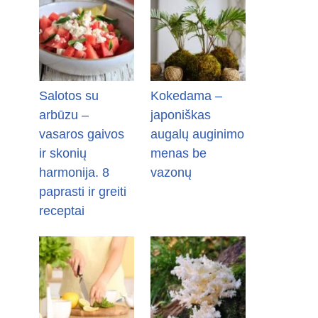
Salotos su
Kokedama –
arbūzu –
japoniškas
vasaros gaivos
augalų auginimo
ir skonių
menas be
harmonija. 8
vazonų
paprasti ir greiti
receptai