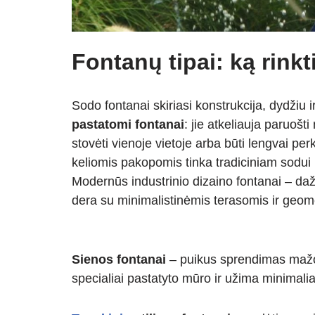
Fontanų tipai: ką rinkt
Sodo fontanai skiriasi konstrukcija, dydžiu i
pastatomi fontanai
: jie atkeliauja paruošti
stovėti vienoje vietoje arba būti lengvai per
keliomis pakopomis tinka tradiciniam sodui 
Modernūs industrinio dizaino fontanai – dažn
dera su minimalistinėmis terasomis ir geome
Sienos fontanai
– puikus sprendimas mažo
specialiai pastatyto mūro ir užima minimaliai