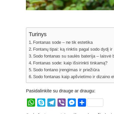
Turinys
Fontanas sode – ne tik estetika
Fontanų tipai: ką rinktis pagal sodo dydį ir 
Sodo fontanas su saulės baterija – laisvė 
Fontanas sode: kaip išsirinkti tinkamą?
Sodo fontano įrengimas ir priežiūra
Sodo fontanas kaip apšvietimo ir dizaino 
Pasidalinkite su drauge ar draugu:
W
S
T
Vi
M
S
h
ky
el
b
e
h