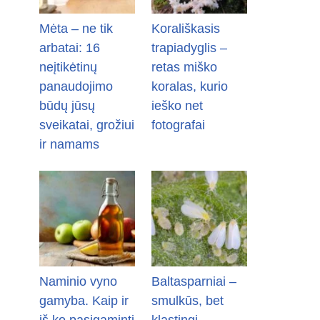
Mėta – ne tik
Korališkasis
arbatai: 16
trapiadyglis –
neįtikėtinų
retas miško
panaudojimo
koralas, kurio
būdų jūsų
ieško net
sveikatai, grožiui
fotografai
ir namams
Naminio vyno
Baltasparniai –
gamyba. Kaip ir
smulkūs, bet