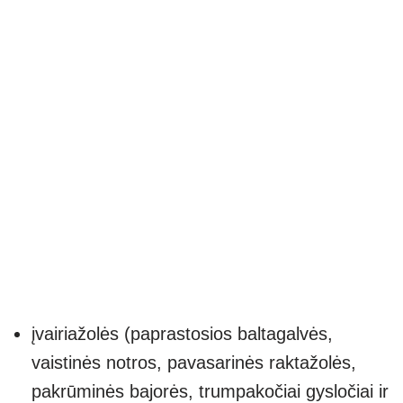
įvairiažolės (paprastosios baltagalvės,
vaistinės notros, pavasarinės raktažolės,
pakrūminės bajorės, trumpakočiai gysločiai ir