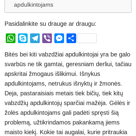
apdulkintojams
Pasidalinkite su drauge ar draugu:
W
S
T
Vi
M
S
h
ky
el
b
e
h
Bitės bei kiti vabzdžiai apdulkintojai yra be galo
at
p
e
er
ss
ar
svarbūs ne tik gamtai, geresniam derliui, tačiau
s
e
gr
e
e
apskritai žmogaus išlikimui. Išnykus
A
a
n
apdulkintojams, netrukus išnyktų ir žmonės.
p
m
g
Deja, pastaraisiais metais tiek bičių, tiek kitų
p
er
vabzdžių apdulkintojų sparčiai mažėja. Gėlės ir
žolės apdulkintojams gali padėti spręsti šią
problemą, užtikrindamos pakankamą jiems
maisto kiekį. Kokie tai augalai, kurie pritraukia