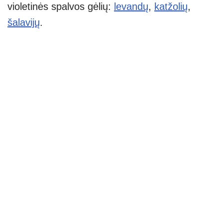
violetinės spalvos gėlių:
levandų
,
katžolių
,
šalavijų
.