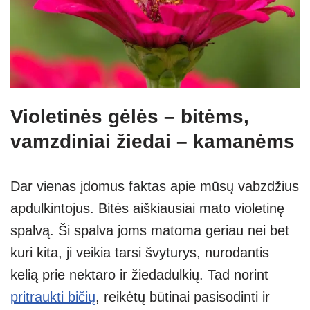
Violetinės gėlės – bitėms,
vamzdiniai žiedai – kamanėms
Dar vienas įdomus faktas apie mūsų vabzdžius
apdulkintojus. Bitės aiškiausiai mato violetinę
spalvą. Ši spalva joms matoma geriau nei bet
kuri kita, ji veikia tarsi švyturys, nurodantis
kelią prie nektaro ir žiedadulkių. Tad norint
pritraukti bičių
, reikėtų būtinai pasisodinti ir