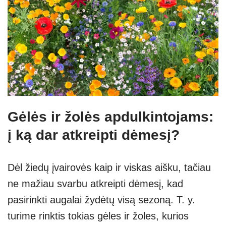
Gėlės ir žolės apdulkintojams:
į ką dar atkreipti dėmesį?
Dėl žiedų įvairovės kaip ir viskas aišku, tačiau
ne mažiau svarbu atkreipti dėmesį, kad
pasirinkti augalai žydėtų visą sezoną. T. y.
turime rinktis tokias gėles ir žoles, kurios