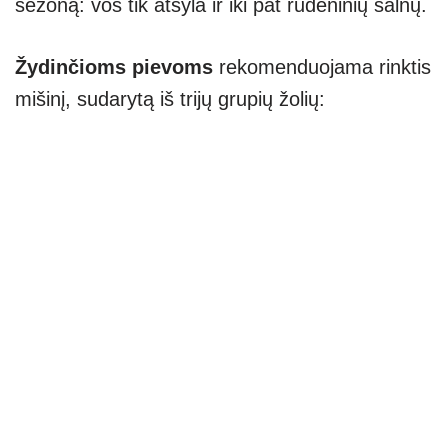
sezoną: vos tik atšyla ir iki pat rudeninių šalnų.
Žydinčioms pievoms
rekomenduojama rinktis
mišinį, sudarytą iš trijų grupių žolių: