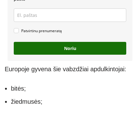
Patvirtinu prenumeratą
Noriu
Europoje gyvena šie vabzdžiai apdulkintojai:
bitės;
žiedmusės;