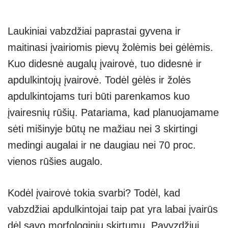
Laukiniai vabzdžiai paprastai gyvena ir
maitinasi įvairiomis pievų žolėmis bei gėlėmis.
Kuo didesnė augalų įvairovė, tuo didesnė ir
apdulkintojų įvairovė. Todėl gėlės ir žolės
apdulkintojams turi būti parenkamos kuo
įvairesnių rūšių. Patariama, kad planuojamame
sėti mišinyje būtų ne mažiau nei 3 skirtingi
medingi augalai ir ne daugiau nei 70 proc.
vienos rūšies augalo.
Kodėl įvairovė tokia svarbi? Todėl, kad
vabzdžiai apdulkintojai taip pat yra labai įvairūs
dėl savo morfologinių skirtumų. Pavyzdžiui,