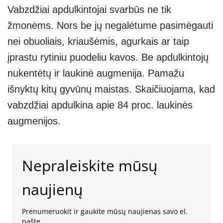
Vabzdžiai apdulkintojai svarbūs ne tik
žmonėms. Nors be jų negalėtume pasimėgauti
nei obuoliais, kriaušėmis, agurkais ar taip
įprastu rytiniu puodeliu kavos. Be apdulkintojų
nukentėtų ir laukinė augmenija. Pamažu
išnyktų kitų gyvūnų maistas. Skaičiuojama, kad
vabzdžiai apdulkina apie 84 proc. laukinės
augmenijos.
Nepraleiskite mūsų
naujienų
Prenumeruokit ir gaukite mūsų naujienas savo el.
pašte