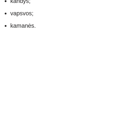
kandys;
vapsvos;
kamanės.