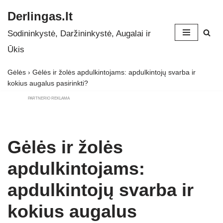
Derlingas.lt
Skip
Sodininkystė, Daržininkystė, Augalai ir
to
Ūkis
content
Gėlės
›
Gėlės ir žolės apdulkintojams: apdulkintojų svarba ir
kokius augalus pasirinkti?
PARTNERIO REKLAMA
Gėlės ir žolės
apdulkintojams:
apdulkintojų svarba ir
kokius augalus