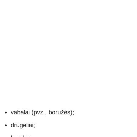
vabalai (pvz., boružės);
drugeliai;