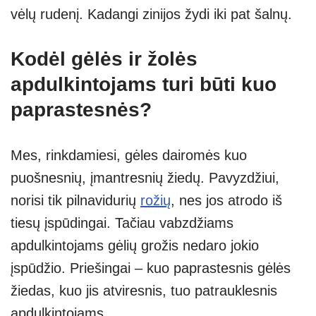
vėlų rudenį. Kadangi zinijos žydi iki pat šalnų.
Kodėl gėlės ir žolės
apdulkintojams turi būti kuo
paprastesnės?
Mes, rinkdamiesi, gėles dairomės kuo
puošnesnių, įmantresnių žiedų. Pavyzdžiui,
norisi tik pilnavidurių
rožių
, nes jos atrodo iš
tiesų įspūdingai. Tačiau vabzdžiams
apdulkintojams gėlių grožis nedaro jokio
įspūdžio. Priešingai – kuo paprastesnis gėlės
žiedas, kuo jis atviresnis, tuo patrauklesnis
apdulkintojams.