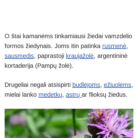
O štai kamanėms tinkamiausi žiedai vamzdelio
formos žiedynais. Joms itin patinka
rusmenė
,
sausmedis
, paprastoji
kraujažolė
, argentininė
kortaderija (Pampų žolė).
Drugeliai negali atsispirti
budlėjoms
,
ežiuolėms
,
mielai lanko
medetkų
,
astrų
ar flioksų žiedus.