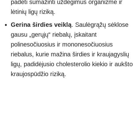
padėti sumažinti uždegimus organizme ir
lėtinių ligų riziką.
Gerina širdies veiklą
. Saulėgrąžų sėklose
gausu „gerųjų“ riebalų, įskaitant
polinesočiuosius ir mononesočiuosius
riebalus, kurie mažina širdies ir kraujagyslių
ligų, padidėjusio cholesterolio kiekio ir aukšto
kraujospūdžio riziką.