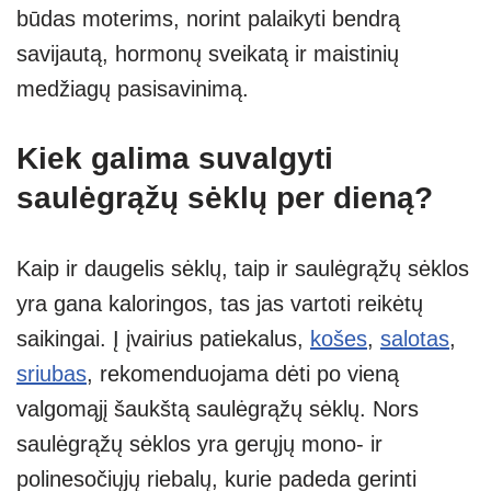
būdas moterims, norint palaikyti bendrą
savijautą, hormonų sveikatą ir maistinių
medžiagų pasisavinimą.
Kiek galima suvalgyti
saulėgrąžų sėklų per dieną?
Kaip ir daugelis sėklų, taip ir saulėgrąžų sėklos
yra gana kaloringos, tas jas vartoti reikėtų
saikingai. Į įvairius patiekalus,
košes
,
salotas
,
sriubas
, rekomenduojama dėti po vieną
valgomąjį šaukštą saulėgrąžų sėklų. Nors
saulėgrąžų sėklos yra gerųjų mono- ir
polinesočiųjų riebalų, kurie padeda gerinti