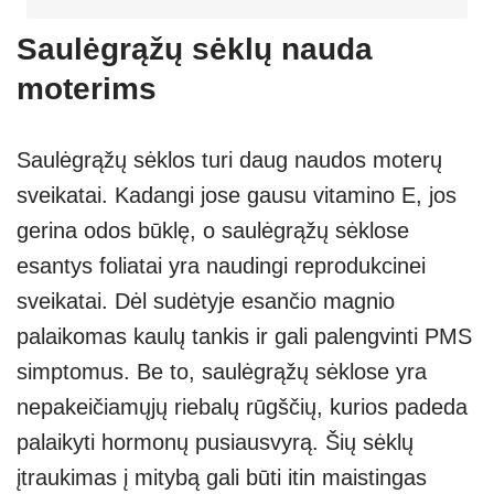
Saulėgrąžų sėklų nauda
moterims
Saulėgrąžų sėklos turi daug naudos moterų
sveikatai. Kadangi jose gausu vitamino E, jos
gerina odos būklę, o saulėgrąžų sėklose
esantys foliatai yra naudingi reprodukcinei
sveikatai. Dėl sudėtyje esančio magnio
palaikomas kaulų tankis ir gali palengvinti PMS
simptomus. Be to, saulėgrąžų sėklose yra
nepakeičiamųjų riebalų rūgščių, kurios padeda
palaikyti hormonų pusiausvyrą. Šių sėklų
įtraukimas į mitybą gali būti itin maistingas