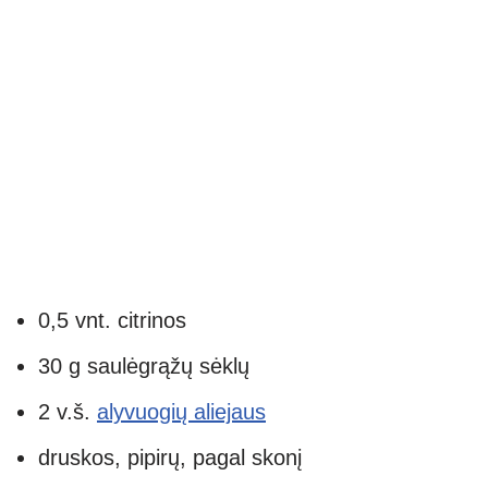
0,5 vnt. citrinos
30 g saulėgrąžų sėklų
2 v.š.
alyvuogių aliejaus
druskos, pipirų, pagal skonį