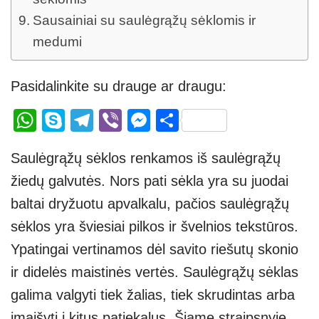
Sausainiai su saulėgrąžų sėklomis ir
medumi
Pasidalinkite su drauge ar draugu:
W
S
T
Vi
M
S
h
ky
el
b
e
h
Saulėgrąžų sėklos renkamos iš saulėgrąžų
at
p
e
er
ss
ar
žiedų galvutės. Nors pati sėkla yra su juodai
s
e
gr
e
e
baltai dryžuotu apvalkalu, pačios saulėgrąžų
A
a
n
sėklos yra šviesiai pilkos ir švelnios tekstūros.
p
m
g
Ypatingai vertinamos dėl savito riešutų skonio
p
er
ir didelės maistinės vertės. Saulėgrąžų sėklas
galima valgyti tiek žalias, tiek skrudintas arba
įmaišyti į kitus patiekalus. Šiame straipsnyje