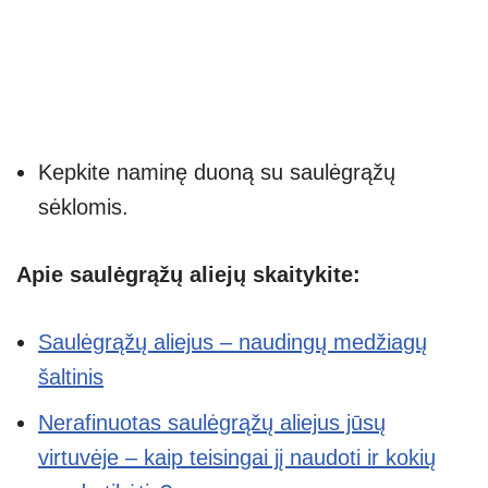
Kepkite naminę duoną su saulėgrąžų
sėklomis.
Apie saulėgrąžų aliejų skaitykite:
Saulėgrąžų aliejus – naudingų medžiagų
šaltinis
Nerafinuotas saulėgrąžų aliejus jūsų
virtuvėje – kaip teisingai jį naudoti ir kokių