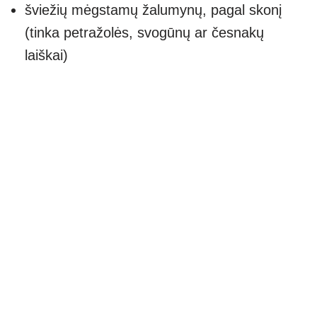
šviežių mėgstamų žalumynų, pagal skonį
(tinka petražolės, svogūnų ar česnakų
laiškai)