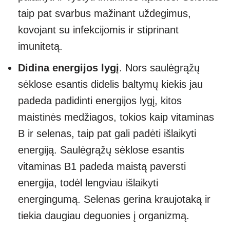
taip pat svarbus mažinant uždegimus,
kovojant su infekcijomis ir stiprinant
imunitetą.
Didina energijos lygį
. Nors saulėgrąžų
sėklose esantis didelis baltymų kiekis jau
padeda padidinti energijos lygį, kitos
maistinės medžiagos, tokios kaip vitaminas
B ir selenas, taip pat gali padėti išlaikyti
energiją. Saulėgrąžų sėklose esantis
vitaminas B1 padeda maistą paversti
energija, todėl lengviau išlaikyti
energingumą. Selenas gerina kraujotaką ir
tiekia daugiau deguonies į organizmą.