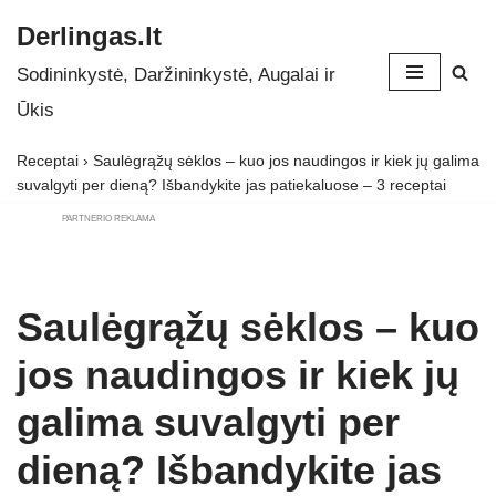
Derlingas.lt
Skip
Sodininkystė, Daržininkystė, Augalai ir
to
Ūkis
content
Receptai
›
Saulėgrąžų sėklos – kuo jos naudingos ir kiek jų galima
suvalgyti per dieną? Išbandykite jas patiekaluose – 3 receptai
PARTNERIO REKLAMA
Saulėgrąžų sėklos – kuo
jos naudingos ir kiek jų
galima suvalgyti per
dieną? Išbandykite jas