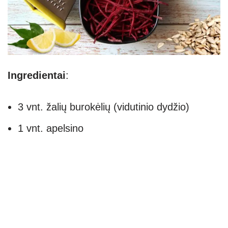
Ingredientai
:
3 vnt. žalių burokėlių (vidutinio dydžio)
1 vnt. apelsino