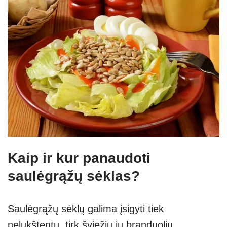
Kaip ir kur panaudoti
saulėgrąžų sėklas?
Saulėgrąžų sėklų galima įsigyti tiek
nelukštentų, tirk šviežių jų branduolių,