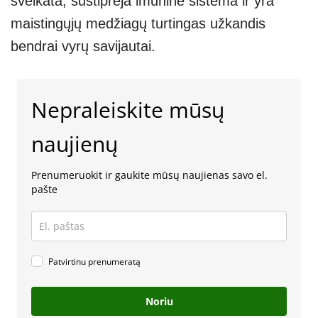
sveikata, sustiprėja imuninė sistema ir yra
maistingųjų medžiagų turtingas užkandis
bendrai vyrų savijautai.
Nepraleiskite mūsų
naujienų
Prenumeruokit ir gaukite mūsų naujienas savo el.
pašte
Patvirtinu prenumeratą
Noriu