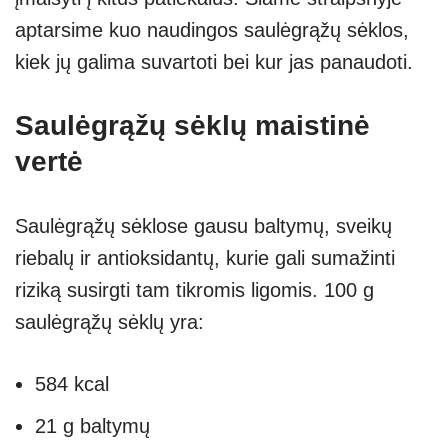
aptarsime kuo naudingos saulėgrąžų sėklos,
kiek jų galima suvartoti bei kur jas panaudoti.
Saulėgrąžų sėklų maistinė
vertė
Saulėgrąžų sėklose gausu baltymų, sveikų
riebalų ir antioksidantų, kurie gali sumažinti
riziką susirgti tam tikromis ligomis. 100 g
saulėgrąžų sėklų yra:
584 kcal
21 g baltymų