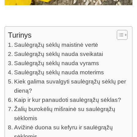
Turinys
Saulėgrąžų sėklų maistinė vertė
Saulėgrąžų sėklų nauda sveikatai
Saulėgrąžų sėklų nauda vyrams
Saulėgrąžų sėklų nauda moterims
Kiek galima suvalgyti saulėgrąžų sėklų per
dieną?
Kaip ir kur panaudoti saulėgrąžų sėklas?
Žalių burokėlių mišrainė su saulėgrąžų
sėklomis
Avižinė duona su kefyru ir saulėgrąžų
sėklomis