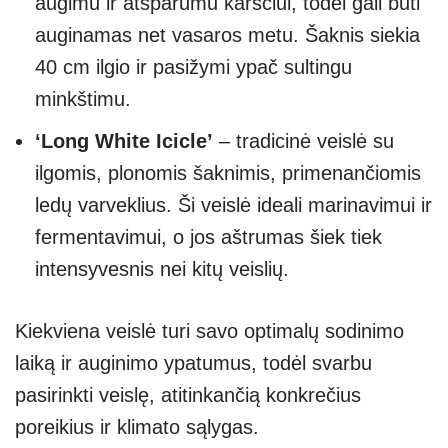
augimu ir atsparumu karščiui, todėl gali būti
auginamas net vasaros metu. Šaknis siekia
40 cm ilgio ir pasižymi ypač sultingu
minkštimu.
‘Long White Icicle’
– tradicinė veislė su
ilgomis, plonomis šaknimis, primenančiomis
ledų varveklius. Ši veislė ideali marinavimui ir
fermentavimui, o jos aštrumas šiek tiek
intensyvesnis nei kitų veislių.
Kiekviena veislė turi savo optimalų sodinimo
laiką ir auginimo ypatumus, todėl svarbu
pasirinkti veislę, atitinkančią konkrečius
poreikius ir klimato sąlygas.