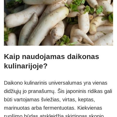
Kaip naudojamas daikonas
kulinarijoje?
Daikono kulinarinis universalumas yra vienas
didžiųjų jo pranašumų. Šis japoninis ridikas gali
būti vartojamas šviežias, virtas, keptas,
marinuotas arba fermentuotas. Kiekvienas
ruošimo būdas atskleidžia skirtingas skonio