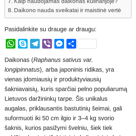
Kaip naudojamas daikonas kulinarijoje?
Daikono nauda sveikatai ir maistinė vertė
Pasidalinkite su drauge ar draugu:
W
S
T
Vi
M
S
h
ky
el
b
e
h
Daikonas (
Raphanus sativus var.
at
p
e
er
ss
ar
longipinnatus
), arba japoninis ridikas, yra
s
e
gr
e
e
vienas įdomiausių ir produktyviausių
A
a
n
šakniavaisių, kuris sparčiai pelno populiarumą
p
m
g
Lietuvos daržininkų tarpe. Šis unikalus
p
er
augalas, priklausantis bastutinių šeimai, gali
suformuoti iki 50 cm ilgio ir 3–4 kg svorio
šaknis, kurios pasižymi švelniu, šiek tiek