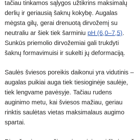
tačiau tinkamos sąlygos užtikrins maksimalų
derlių ir geriausią šaknų kokybę. Augalas
mėgsta gilų, gerai drenuotą dirvožemį su
neutraliu ar šiek tiek šarminiu
pH (6,0–7,5)
.
Sunkūs priemolio dirvožemiai gali trukdyti
šaknų formavimuisi ir sukelti jų deformaciją.
Saulės šviesos poreikis daikonui yra vidutinis –
augalas puikiai auga tiek tiesioginėje saulėje,
tiek lengvame pavėsyje. Tačiau rudens
auginimo metu, kai šviesos mažiau, geriau
rinktis saulėtas vietas maksimalaus augimo
spartai.