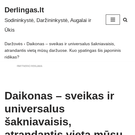
Derlingas.lt
Skip
Sodininkystė, Daržininkystė, Augalai ir
to
Ūkis
content
Daržovės
›
Daikonas – sveikas ir universalus šakniavaisis,
atrandantis vietą mūsų daržuose. Kuo ypatingas šis japoninis
ridikas?
PARTNERIO REKLAMA
Daikonas – sveikas ir
universalus
šakniavaisis,
atrandantis vietą mūsų