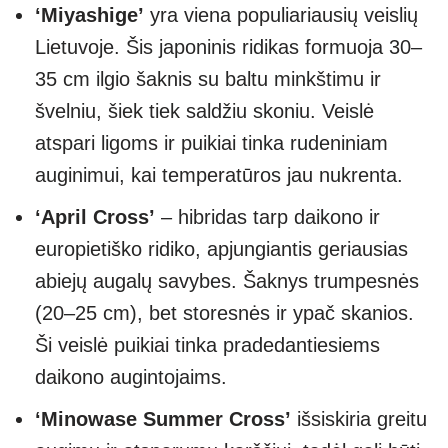
‘Miyashige’
yra viena populiariausių veislių
Lietuvoje. Šis japoninis ridikas formuoja 30–
35 cm ilgio šaknis su baltu minkštimu ir
švelniu, šiek tiek saldžiu skoniu. Veislė
atspari ligoms ir puikiai tinka rudeniniam
auginimui, kai temperatūros jau nukrenta.
‘April Cross’
– hibridas tarp daikono ir
europietiško ridiko, apjungiantis geriausias
abiejų augalų savybes. Šaknys trumpesnės
(20–25 cm), bet storesnės ir ypač skanios.
Ši veislė puikiai tinka pradedantiesiems
daikono augintojaims.
‘Minowase Summer Cross’
išsiskiria greitu