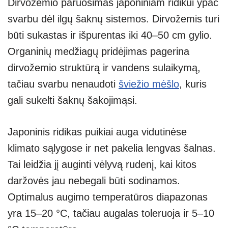
Dirvožemio paruošimas japoniniam ridikui ypač
svarbu dėl ilgų šaknų sistemos. Dirvožemis turi
būti sukastas ir išpurentas iki 40–50 cm gylio.
Organinių medžiagų pridėjimas pagerina
dirvožemio struktūrą ir vandens sulaikymą,
tačiau svarbu nenaudoti
šviežio mėšlo
, kuris
gali sukelti šaknų šakojimąsi.
Japoninis ridikas puikiai auga vidutinėse
klimato sąlygose ir net pakelia lengvas šalnas.
Tai leidžia jį auginti vėlyvą rudenį, kai kitos
daržovės jau nebegali būti sodinamos.
Optimalus augimo temperatūros diapazonas
yra 15–20 °C, tačiau augalas toleruoja ir 5–10