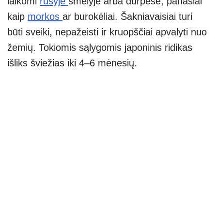
laikomi
rūsyje
smėlyje arba durpėse, panašiai
kaip
morkos
ar burokėliai. Šakniavaisiai turi
būti sveiki, nepažeisti ir kruopščiai apvalyti nuo
žemių. Tokiomis sąlygomis japoninis ridikas
išliks šviežias iki 4–6 mėnesių.