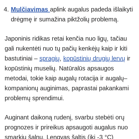
Mulčiavimas
aplink augalus padeda išlaikyti
drėgmę ir sumažina piktžolių problemą.
Japoninis ridikas retai kenčia nuo ligų, tačiau
gali nukentėti nuo tų pačių kenkėjų kaip ir kiti
bastutiniai –
spragių
,
kopūstinių drugių lervų
ir
kopūstinių muselių. Natūralūs apsaugos
metodai, tokie kaip augalų rotacija ir augalų–
kompanionų auginimas, paprastai pakankami
problemų sprendimui.
Auginant daikoną rudenį, svarbu stebėti orų
prognozes ir prireikus apsaugoti augalus nuo
smarkių šalnų. Lengvas šaltis (iki -3 °C)