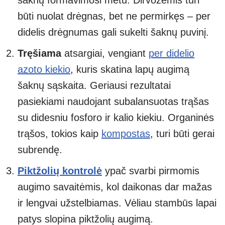
šaknų formavimosi metu. Dirvožemis turi
būti nuolat drėgnas, bet ne permirkęs – per
didelis drėgnumas gali sukelti šaknų puvinį.
Tręšiama
atsargiai, vengiant
per didelio
azoto kiekio
, kuris skatina lapų augimą
šaknų sąskaita. Geriausi rezultatai
pasiekiami naudojant subalansuotas trąšas
su didesniu fosforo ir kalio kiekiu. Organinės
trąšos, tokios kaip
kompostas
, turi būti gerai
subrendę.
Piktžolių kontrolė
ypač svarbi pirmomis
augimo savaitėmis, kol daikonas dar mažas
ir lengvai užstelbiamas. Vėliau stambūs lapai
patys slopina piktžolių augimą.