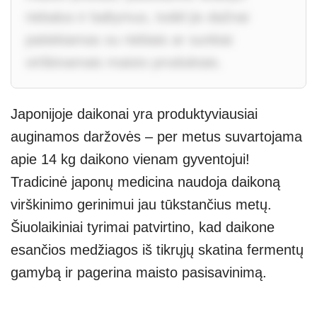
riebalus ir baltymus, todėl jis dažnai
patiekiamas su riebiais ar sunkiai
virškinamais maisto produktais.
Japonijoje daikonai yra produktyviausiai
auginamos daržovės – per metus suvartojama
apie 14 kg daikono vienam gyventojui!
Tradicinė japonų medicina naudoja daikoną
virškinimo gerinimui jau tūkstančius metų.
Šiuolaikiniai tyrimai patvirtino, kad daikone
esančios medžiagos iš tikrųjų skatina fermentų
gamybą ir pagerina maisto pasisavinimą.