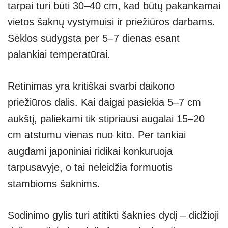
tarpai turi būti 30–40 cm, kad būtų pakankamai
vietos šaknų vystymuisi ir priežiūros darbams.
Sėklos sudygsta per 5–7 dienas esant
palankiai temperatūrai.
Retinimas yra kritiškai svarbi daikono
priežiūros dalis. Kai daigai pasiekia 5–7 cm
aukštį, paliekami tik stipriausi augalai 15–20
cm atstumu vienas nuo kito. Per tankiai
augdami japoniniai ridikai konkuruoja
tarpusavyje, o tai neleidžia formuotis
stambioms šaknims.
Sodinimo gylis turi atitikti šaknies dydį – didžioji