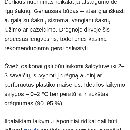
Derliaus nuėmimas reikalauja atsargumo dėl
ilgų šaknų. Geriausias būdas – atsargiai iškasti
augalą su šaknų sistema, vengiant šaknų
lūžimo ar pažeidimo. Drėgnoje dirvoje šis
procesas lengvesnis, todėl prieš kasimą
rekomenduojama gerai palaistyti.
Švieži daikonai gali būti laikomi šaldytuve iki 2–
3 savaičių, suvynioti į drėgną audinį ar
perforuotus plastiko maišelius. Idealios laikymo
sąlygos – 0–2 °C temperatūra ir aukštas
drėgnumas (90–95 %).
Ilgalaikiam laikymui japoniniai ridikai gali būti