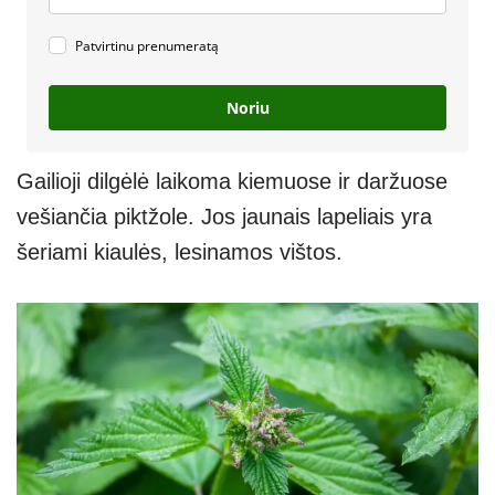
Patvirtinu prenumeratą
Noriu
Gailioji dilgėlė laikoma kiemuose ir daržuose
vešiančia piktžole. Jos jaunais lapeliais yra
šeriami kiaulės, lesinamos vištos.