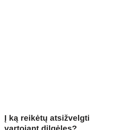
Į ką reikėtų atsižvelgti
vartojant dilgėles?