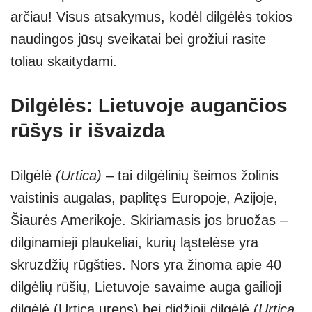
arčiau! Visus atsakymus, kodėl dilgėlės tokios
naudingos jūsų sveikatai bei grožiui rasite
toliau skaitydami.
Dilgėlės: Lietuvoje augančios
rūšys ir išvaizda
Dilgėlė
(Urtica)
– tai dilgėlinių šeimos žolinis
vaistinis augalas, paplitęs Europoje, Azijoje,
Šiaurės Amerikoje. Skiriamasis jos bruožas –
dilginamieji plaukeliai, kurių ląstelėse yra
skruzdžių rūgšties. Nors yra žinoma apie 40
dilgėlių rūšių, Lietuvoje savaime auga gailioji
dilgėlė (Urtica urens) bei didžioji dilgėlė
(Urtica