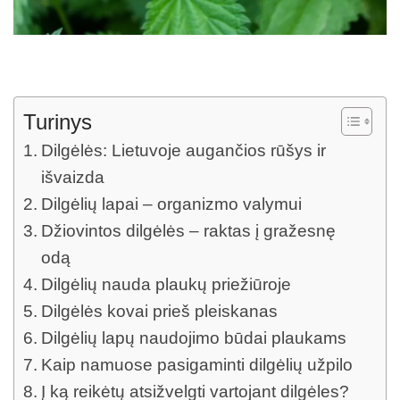
Turinys
Dilgėlės: Lietuvoje augančios rūšys ir
išvaizda
Dilgėlių lapai – organizmo valymui
Džiovintos dilgėlės – raktas į gražesnę
odą
Dilgėlių nauda plaukų priežiūroje
Dilgėlės kovai prieš pleiskanas
Dilgėlių lapų naudojimo būdai plaukams
Kaip namuose pasigaminti dilgėlių užpilo
Į ką reikėtų atsižvelgti vartojant dilgėles?