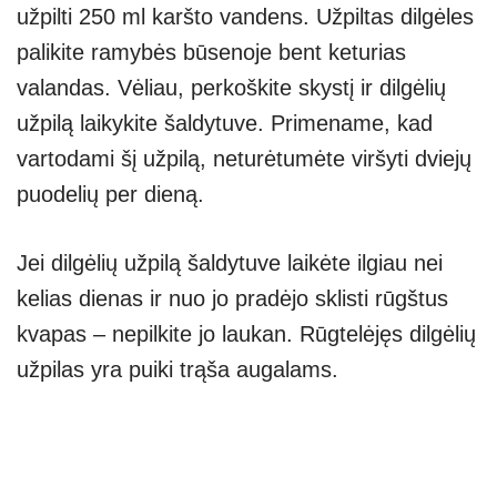
užpilti 250 ml karšto vandens. Užpiltas dilgėles
palikite ramybės būsenoje bent keturias
valandas. Vėliau, perkoškite skystį ir dilgėlių
užpilą laikykite šaldytuve. Primename, kad
vartodami šį užpilą, neturėtumėte viršyti dviejų
puodelių per dieną.
Jei dilgėlių užpilą šaldytuve laikėte ilgiau nei
kelias dienas ir nuo jo pradėjo sklisti rūgštus
kvapas – nepilkite jo laukan. Rūgtelėjęs dilgėlių
užpilas yra puiki trąša augalams.