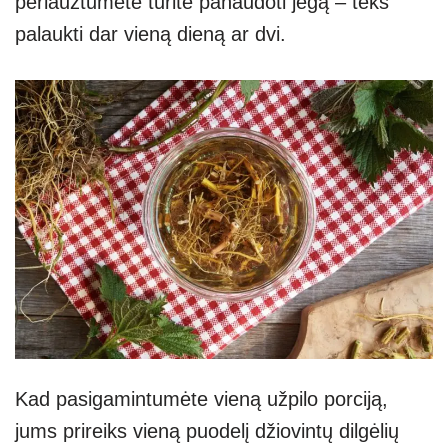
perlaužtumėte turite panaudoti jėgą – teks
palaukti dar vieną dieną ar dvi.
Kad pasigamintumėte vieną užpilo porciją,
jums prireiks vieną puodelį džiovintų dilgėlių