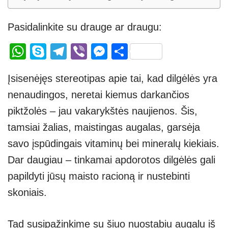
Pasidalinkite su drauge ar draugu:
W
S
T
Vi
M
S
h
ky
el
b
e
h
Įsisenėjęs stereotipas apie tai, kad dilgėlės yra
at
p
e
er
ss
ar
nenaudingos, neretai kiemus darkančios
s
e
gr
e
e
piktžolės – jau vakarykštės naujienos. Šis,
A
a
n
tamsiai žalias, maistingas augalas, garsėja
p
m
g
savo įspūdingais vitaminų bei mineralų kiekiais.
p
er
Dar daugiau – tinkamai apdorotos dilgėlės gali
papildyti jūsų maisto racioną ir nustebinti
skoniais.
Tad susipažinkime su šiuo nuostabiu augalu iš