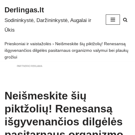
Derlingas.lt
Skip
Sodininkystė, Daržininkystė, Augalai ir
to
Ūkis
content
Prieskoniai ir vaistažolės
›
Neišmeskite šių piktžolių! Renesansą
išgyvenančios dilgėlės pasitarnaus organizmo valymui bei plaukų
grožiui
PARTNERIO REKLAMA
Neišmeskite šių
piktžolių! Renesansą
išgyvenančios dilgėlės
pasitarnaus organizmo