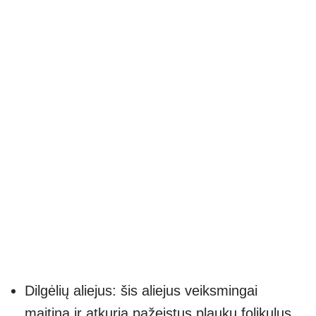
Dilgėlių aliejus: šis aliejus veiksmingai
maitina ir atkuria pažeistus plaukų folikulus.