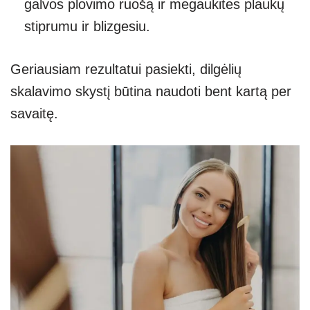
galvos plovimo ruošą ir mėgaukitės plaukų
stiprumu ir blizgesiu.
Geriausiam rezultatui pasiekti, dilgėlių
skalavimo skystį būtina naudoti bent kartą per
savaitę.