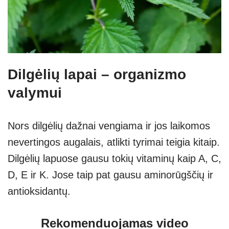
Dilgėlių lapai – organizmo
valymui
Nors dilgėlių dažnai vengiama ir jos laikomos
nevertingos augalais, atlikti tyrimai teigia kitaip.
Dilgėlių lapuose gausu tokių vitaminų kaip A, C,
D, E ir K. Jose taip pat gausu aminorūgščių ir
antioksidantų.
Rekomenduojamas video