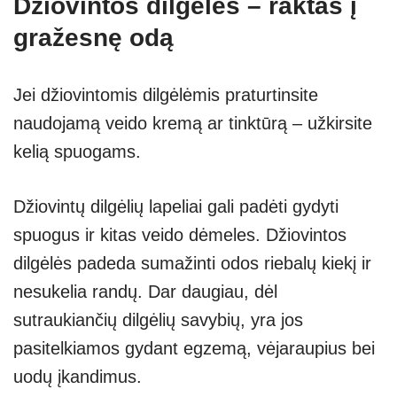
Džiovintos dilgėlės – raktas į
gražesnę odą
Jei džiovintomis dilgėlėmis praturtinsite
naudojamą veido kremą ar tinktūrą – užkirsite
kelią spuogams.
Džiovintų dilgėlių lapeliai gali padėti gydyti
spuogus ir kitas veido dėmeles. Džiovintos
dilgėlės padeda sumažinti odos riebalų kiekį ir
nesukelia randų. Dar daugiau, dėl
sutraukiančių dilgėlių savybių, yra jos
pasitelkiamos gydant egzemą, vėjaraupius bei
uodų įkandimus.