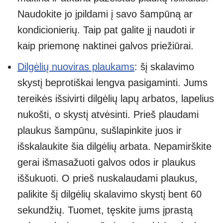
Naudokite jo įpildami į savo šampūną ar
kondicionierių. Taip pat galite jį naudoti ir
kaip priemonę naktinei galvos priežiūrai.
Dilgėlių nuoviras plaukams
: šį skalavimo
skystį beprotiškai lengva pasigaminti. Jums
tereikės išsivirti dilgėlių lapų arbatos, lapelius
nukošti, o skystį atvėsinti. Prieš plaudami
plaukus šampūnu, sušlapinkite juos ir
išskalaukite šia dilgėlių arbata. Nepamirškite
gerai išmasažuoti galvos odos ir plaukus
iššukuoti. O prieš nuskalaudami plaukus,
palikite šį dilgėlių skalavimo skystį bent 60
sekundžių. Tuomet, tęskite jums įprastą