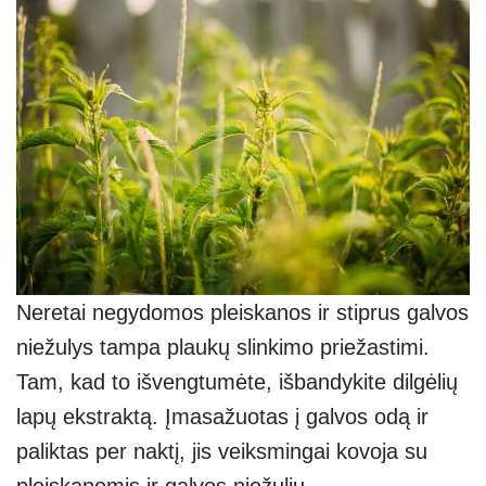
Neretai negydomos pleiskanos ir stiprus galvos
niežulys tampa plaukų slinkimo priežastimi.
Tam, kad to išvengtumėte, išbandykite dilgėlių
lapų ekstraktą. Įmasažuotas į galvos odą ir
paliktas per naktį, jis veiksmingai kovoja su
pleiskanomis ir galvos niežuliu.