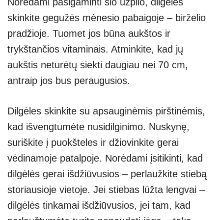
Norėdami pasigaminti šio užpilo, dilgėles
skinkite gegužės mėnesio pabaigoje – birželio
pradžioje. Tuomet jos būna aukštos ir
trykštančios vitaminais. Atminkite, kad jų
aukštis neturėtų siekti daugiau nei 70 cm,
antraip jos bus peraugusios.
Dilgėles skinkite su apsauginėmis pirštinėmis,
kad išvengtumėte nusidilginimo. Nuskynę,
suriškite į puokšteles ir džiovinkite gerai
vėdinamoje patalpoje. Norėdami įsitikinti, kad
dilgėlės gerai išdžiūvusios – perlaužkite stiebą
storiausioje vietoje. Jei stiebas lūžta lengvai –
dilgėlės tinkamai išdžiūvusios, jei tam, kad