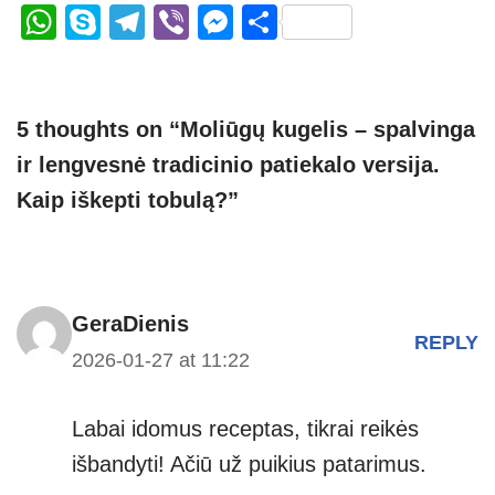
W
S
T
Vi
M
S
h
ky
el
b
e
h
at
p
e
er
ss
ar
s
e
gr
e
e
5 thoughts on “Moliūgų kugelis – spalvinga
A
a
n
ir lengvesnė tradicinio patiekalo versija.
p
m
g
Kaip iškepti tobulą?”
p
er
GeraDienis
REPLY
2026-01-27 at 11:22
Labai idomus receptas, tikrai reikės
išbandyti! Ačiū už puikius patarimus.