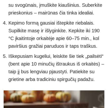
su svogūnais, įmuškite kiaušinius. Suberkite
prieskonius – mairūnas čia tinka idealiai.
Kepimo formą gausiai ištepkite riebalais.
Supilkite masę ir išlyginkite. Kepkite iki 190
°C įkaitintoje orkaitėje apie 60–75 min., kol
paviršius gražiai paruduos ir taps traškus.
Iškepusiam kugeliui, leiskite šie tiek „pailsėti“
(bent apie 10 minučių ištraukus iš orkaitės) –
taip jį bus lengviau pjaustyti. Patiekite su
grietine arba tradiciniu spirgučių padažu.