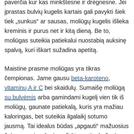
paverčia kur kas minkštesne ir drėgnesne. Jei
įprastas bulvių kugelis kartais gali pavykti šiek
tiek „sunkus“ ar sausas, moliūgų kugelis išlieka
kreminis ir purus net ir kitą dieną. Be to,
moliūgas suteikia patiekalui nuostabią auksinę
spalvą, kuri iškart sužadina apetitą.
Maistine prasme moliūgas yra tikras
čempionas. Jame gausu
beta-karoteno
,
vitaminų A ir C
bei skaidulų. Sumaišę moliūgą
su bulvėmis
arba gamindami kugelį vien tik iš
moliūgų, gaunate patiekalą, kuris yra mažiau
kaloringas, bet suteikia ilgalaikį sotumo
jausmą. Tai idealus būdas „apgauti“ mažuosius