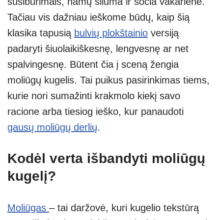
susibūrimais, namų šiluma ir sočia vakariene.
A
a
n
Tačiau vis dažniau ieškome būdų, kaip šią
p
m
g
klasika tapusią
bulvių plokštainio
versiją
p
er
padaryti šiuolaikiškesnę, lengvesnę ar net
spalvingesnę. Būtent čia į sceną žengia
moliūgų kugelis. Tai puikus pasirinkimas tiems,
kurie nori sumažinti krakmolo kiekį savo
racione arba tiesiog ieško, kur panaudoti
gausų moliūgų derlių
.
Kodėl verta išbandyti moliūgų
kugelį?
Moliūgas
– tai daržovė, kuri kugelio tekstūrą