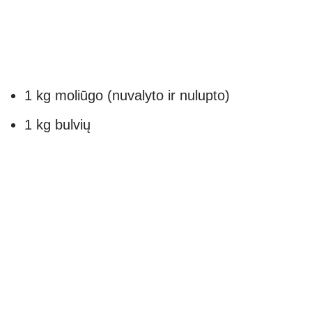
1 kg moliūgo (nuvalyto ir nulupto)
1 kg bulvių