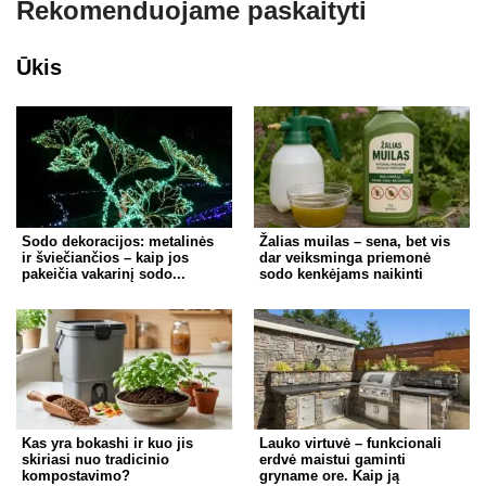
Rekomenduojame paskaityti
Ūkis
Sodo dekoracijos: metalinės
Žalias muilas – sena, bet vis
ir šviečiančios – kaip jos
dar veiksminga priemonė
pakeičia vakarinį sodo...
sodo kenkėjams naikinti
Kas yra bokashi ir kuo jis
Lauko virtuvė – funkcionali
skiriasi nuo tradicinio
erdvė maistui gaminti
kompostavimo?
gryname ore. Kaip ją