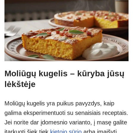
Moliūgų kugelis – kūryba jūsų
lėkštėje
Moliūgų kugelis yra puikus pavyzdys, kaip
galima eksperimentuoti su senaisiais receptais.
Jei norite dar įdomesnio varianto, į masę galite
įtarkuoti šiek tiek
kietojo sūrio
arba įmaišyti