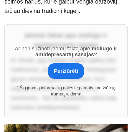
šeimos narius, kurie galbūt vengia daržovių,
tačiau dievina tradicinį kugelį.
Įdomūs faktai apie moliūgo ir
antidepresantų sąsajas
Ar nori sužinoti įdomų faktą apie
moliūgo ir
antidepresantų sąsajas
?
Ar žinote, jog moliūgų kugelis galėtų būti
vadinamas „laimės pyragu“? Moliūguose
Peržiūrėti
gausu aminorūgšties triptofano, kuri
organizme virsta laimės hormonu
* Šią įdomią informaciją galėsite pamatyti peržiūrėję
trumpą reklamą
serotoninu. Tad šis patiekalas veikia kaip
natūralus antidepresantas!