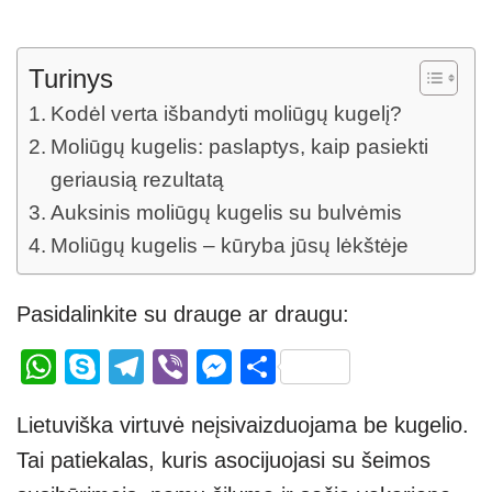
Turinys
Kodėl verta išbandyti moliūgų kugelį?
Moliūgų kugelis: paslaptys, kaip pasiekti
geriausią rezultatą
Auksinis moliūgų kugelis su bulvėmis
Moliūgų kugelis – kūryba jūsų lėkštėje
Pasidalinkite su drauge ar draugu:
W
S
T
Vi
M
S
h
ky
el
b
e
h
Lietuviška virtuvė neįsivaizduojama be kugelio.
at
p
e
er
ss
ar
Tai patiekalas, kuris asocijuojasi su šeimos
s
e
gr
e
e