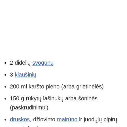
2 didelių
svogūnų
3
kiaušinių
200 ml karšto pieno (arba grietinėlės)
150 g rūkytų lašinukų arba šoninės
(paskrudinimui)
druskos
, džiovinto
mairūno
ir juodųjų pipirų