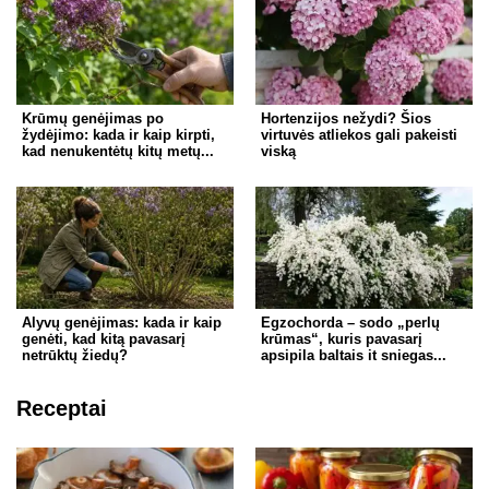
Krūmų genėjimas po
Hortenzijos nežydi? Šios
žydėjimo: kada ir kaip kirpti,
virtuvės atliekos gali pakeisti
kad nenukentėtų kitų metų...
viską
Alyvų genėjimas: kada ir kaip
Egzochorda – sodo „perlų
genėti, kad kitą pavasarį
krūmas“, kuris pavasarį
netrūktų žiedų?
apsipila baltais it sniegas...
Receptai