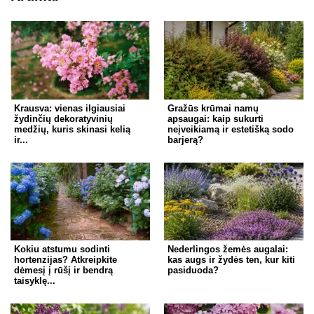
Krausva: vienas ilgiausiai
Gražūs krūmai namų
žydinčių dekoratyvinių
apsaugai: kaip sukurti
medžių, kuris skinasi kelią
neįveikiamą ir estetišką sodo
ir...
barjerą?
Kokiu atstumu sodinti
Nederlingos žemės augalai:
hortenzijas? Atkreipkite
kas augs ir žydės ten, kur kiti
dėmesį į rūšį ir bendrą
pasiduoda?
taisyklę...