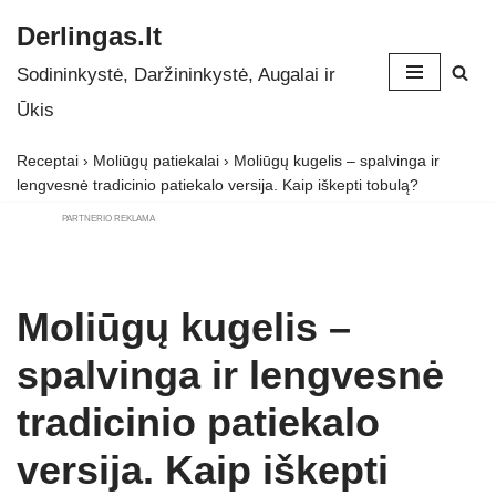
Derlingas.lt
Skip
Sodininkystė, Daržininkystė, Augalai ir
to
Ūkis
content
Receptai
›
Moliūgų patiekalai
›
Moliūgų kugelis – spalvinga ir
lengvesnė tradicinio patiekalo versija. Kaip iškepti tobulą?
PARTNERIO REKLAMA
Moliūgų kugelis –
spalvinga ir lengvesnė
tradicinio patiekalo
versija. Kaip iškepti