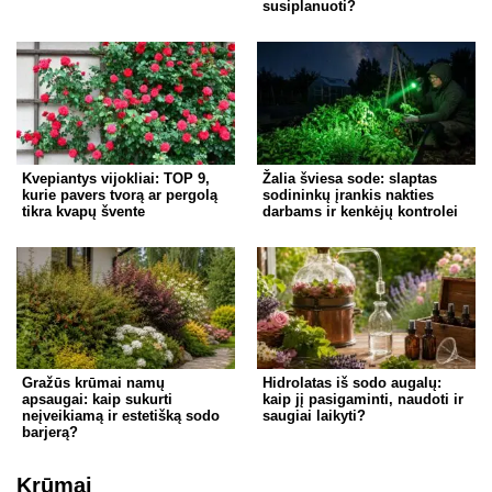
susiplanuoti?
Kvepiantys vijokliai: TOP 9,
Žalia šviesa sode: slaptas
kurie pavers tvorą ar pergolą
sodininkų įrankis nakties
tikra kvapų švente
darbams ir kenkėjų kontrolei
Gražūs krūmai namų
Hidrolatas iš sodo augalų:
apsaugai: kaip sukurti
kaip jį pasigaminti, naudoti ir
neįveikiamą ir estetišką sodo
saugiai laikyti?
barjerą?
Krūmai