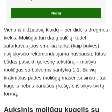
Noriu
Viena iš didžiausių klaidų – per didelis drėgmės
kiekis. Moliūgai turi daug sulčių, todėl
sutarkavus juos smulkia tarka (kaip bulves),
dalį skysčio rekomenduojama nuspausti. Kitas
būdas pasiekti geresnę tekstūrą – maišyti
moliūgus su bulvėmis santykiu 1:1. Bulvių
krakmolas padės moliūgų masei „susirišti“, tad
kugelis nebus panašus į košę, o išlaikys tvirtą
formą.
Auksinis moliūgų kugelis su