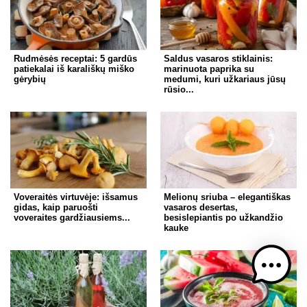
Rudmėsės receptai: 5 gardūs
Saldus vasaros stiklainis:
patiekalai iš karališkų miško
marinuota paprika su
gėrybių
medumi, kuri užkariaus jūsų
rūsio...
Voveraitės virtuvėje: išsamus
Melionų sriuba – elegantiškas
gidas, kaip paruošti
vasaros desertas,
voveraites gardžiausiems...
besislepiantis po užkandžio
kauke