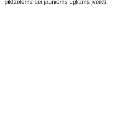
piktžolėms bei jauniems ūgliams įveikti.