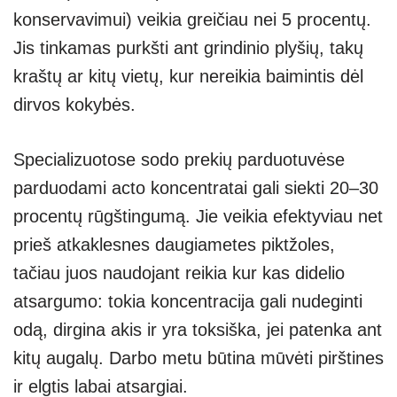
konservavimui) veikia greičiau nei 5 procentų.
Jis tinkamas purkšti ant grindinio plyšių, takų
kraštų ar kitų vietų, kur nereikia baimintis dėl
dirvos kokybės.
Specializuotose sodo prekių parduotuvėse
parduodami acto koncentratai gali siekti 20–30
procentų rūgštingumą. Jie veikia efektyviau net
prieš atkaklesnes daugiametes piktžoles,
tačiau juos naudojant reikia kur kas didelio
atsargumo: tokia koncentracija gali nudeginti
odą, dirgina akis ir yra toksiška, jei patenka ant
kitų augalų. Darbo metu būtina mūvėti pirštines
ir elgtis labai atsargiai.