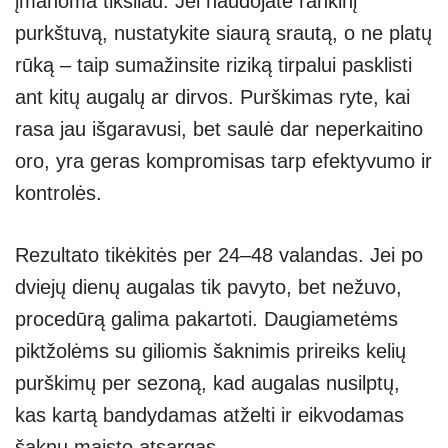
įmanoma tiksliau. Jei naudojate rankinį
purkštuvą, nustatykite siaurą srautą, o ne platų
rūką – taip sumažinsite riziką tirpalui pasklisti
ant kitų augalų ar dirvos. Purškimas ryte, kai
rasa jau išgaravusi, bet saulė dar neperkaitino
oro, yra geras kompromisas tarp efektyvumo ir
kontrolės.
Rezultato tikėkitės per 24–48 valandas. Jei po
dviejų dienų augalas tik pavyto, bet nežuvo,
procedūrą galima pakartoti. Daugiametėms
piktžolėms su giliomis šaknimis prireiks kelių
purškimų per sezoną, kad augalas nusilptų,
kas kartą bandydamas atželti ir eikvodamas
šaknų maisto atsargas.