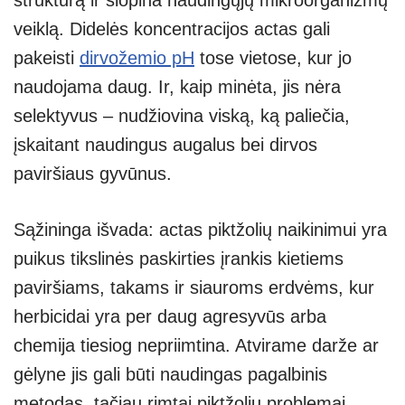
veiklą. Didelės koncentracijos actas gali
pakeisti
dirvožemio pH
tose vietose, kur jo
naudojama daug. Ir, kaip minėta, jis nėra
selektyvus – nudžiovina viską, ką paliečia,
įskaitant naudingus augalus bei dirvos
paviršiaus gyvūnus.
Sąžininga išvada: actas piktžolių naikinimui yra
puikus tikslinės paskirties įrankis kietiems
paviršiams, takams ir siauroms erdvėms, kur
herbicidai yra per daug agresyvūs arba
chemija tiesiog nepriimtina. Atvirame darže ar
gėlyne jis gali būti naudingas pagalbinis
metodas, tačiau rimtai piktžolių problemai