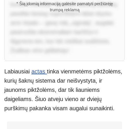
kuriami metodai, kai prieš sausrą ūkininkų
* Šią įdomią informaciją galėsite pamatyti peržiūrėję
trumpą reklamą
pasėliai tiesiog nupurškiami labai skystu
acto tirpalu – gavę tokį „signalą“, augalai
pasiruošia ekstremaliam karščiui ir
išgyvena ten, kur kiti visiškai sudžiūsta.
Žudikas virto gelbėtoju!
Labiausiai
actas
tinka vienmetėms piktžolėms,
kurių šaknų sistema dar neišvystyta, ir
jaunoms piktžolėms, dar tik liauniems
daigeliams. Šiuo atveju vieno ar dviejų
purškimų pakanka visam augalui sunaikinti.