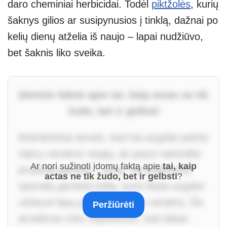
daro cheminiai herbicidai. Todėl
piktžolės
, kurių
šaknys gilios ar susipynusios į tinklą, dažnai po
kelių dienų atželia iš naujo – lapai nudžiūvo,
bet šaknis liko sveika.
Įdomūs faktai apie tai, kaip actas ne tik
žudo, bet ir gelbsti
Mokslininkai atrado, kad kai augalai patiria
stiprų vandens stygių, jie patys natūraliai
Ar nori sužinoti įdomų faktą apie
tai, kaip
pradeda gaminti... actą! Tai suaktyvina
actas ne tik žudo, bet ir gelbsti
?
specialų genetinį kelią, kuris liepia augalui
uždaryti lapų poras ir taupyti vandenį. Šis
Peržiūrėti
atradimas toks neįtikėtinas, kad dabar