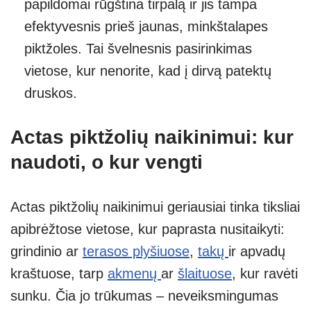
papildomai rūgština tirpalą ir jis tampa
efektyvesnis prieš jaunas, minkštalapes
piktžoles. Tai švelnesnis pasirinkimas
vietose, kur nenorite, kad į dirvą patektų
druskos.
Actas piktžolių naikinimui: kur
naudoti, o kur vengti
Actas piktžolių naikinimui geriausiai tinka tiksliai
apibrėžtose vietose, kur paprasta nusitaikyti:
grindinio ar
terasos plyšiuose
,
takų
ir apvadų
kraštuose, tarp
akmenų
ar
šlaituose
, kur ravėti
sunku. Čia jo trūkumas – neveiksmingumas