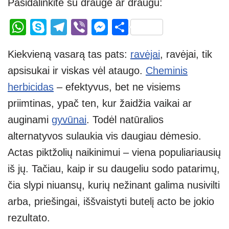
Pasidalinkite su drauge ar draugu:
W
S
T
Vi
M
S
h
ky
el
b
e
h
Kiekvieną vasarą tas pats:
ravėjai
, ravėjai, tik
at
p
e
er
ss
ar
apsisukai ir viskas vėl ataugo.
Cheminis
s
e
gr
e
e
herbicidas
– efektyvus, bet ne visiems
A
a
n
priimtinas, ypač ten, kur žaidžia vaikai ar
p
m
g
auginami
gyvūnai
. Todėl natūralios
p
er
alternatyvos sulaukia vis daugiau dėmesio.
Actas piktžolių naikinimui – viena populiariausių
iš jų. Tačiau, kaip ir su daugeliu sodo patarimų,
čia slypi niuansų, kurių nežinant galima nusivilti
arba, priešingai, iššvaistyti butelį acto be jokio
rezultato.