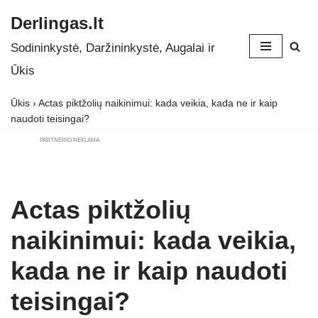
Derlingas.lt
Skip
Sodininkystė, Daržininkystė, Augalai ir
to
Ūkis
content
Ūkis
›
Actas piktžolių naikinimui: kada veikia, kada ne ir kaip
naudoti teisingai?
PARTNERIO REKLAMA
Actas piktžolių
naikinimui: kada veikia,
kada ne ir kaip naudoti
teisingai?