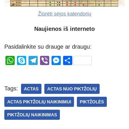
Žiūrėti sėjos kalendorių
Naujienos iš interneto
Pasidalinkite su drauge ar draugu:
W
S
T
Vi
M
S
h
ky
el
b
e
h
at
p
e
er
ss
ar
s
e
gr
e
e
Tags:
ACTAS
ACTAS NUO PIKTŽOLIŲ
A
a
n
ACTAS PIKTŽOLIŲ NAIKINIMUI
PIKTŽOLĖS
p
m
g
p
er
PIKTŽOLIŲ NAIKINIMAS