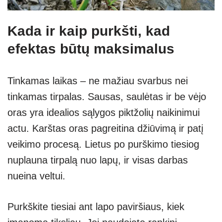
Kada ir kaip purkšti, kad
efektas būtų maksimalus
Tinkamas laikas – ne mažiau svarbus nei
tinkamas tirpalas. Sausas, saulėtas ir be vėjo
oras yra idealios sąlygos piktžolių naikinimui
actu. Karštas oras pagreitina džiūvimą ir patį
veikimo procesą. Lietus po purškimo tiesiog
nuplauna tirpalą nuo lapų, ir visas darbas
nueina veltui.
Purkškite tiesiai ant lapo paviršiaus, kiek