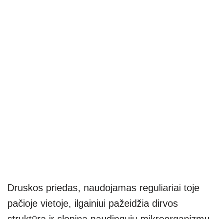
Druskos priedas, naudojamas reguliariai toje
pačioje vietoje, ilgainiui pažeidžia dirvos
struktūrą ir slopina naudingųjų mikroorganizmų