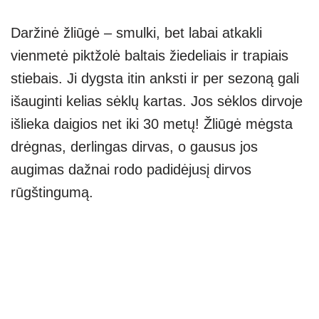
Daržinė žliūgė – smulki, bet labai atkakli
vienmetė piktžolė baltais žiedeliais ir trapiais
stiebais. Ji dygsta itin anksti ir per sezoną gali
išauginti kelias sėklų kartas. Jos sėklos dirvoje
išlieka daigios net iki 30 metų! Žliūgė mėgsta
drėgnas, derlingas dirvas, o gausus jos
augimas dažnai rodo padidėjusį dirvos
rūgštingumą.