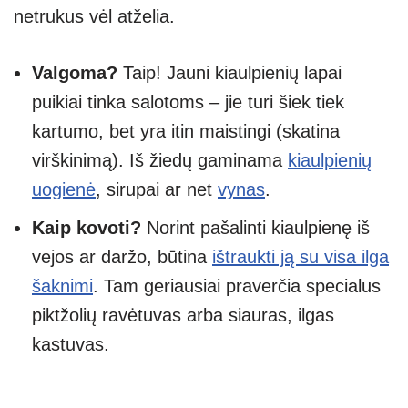
netrukus vėl atželia.
Valgoma?
Taip! Jauni kiaulpienių lapai
puikiai tinka salotoms – jie turi šiek tiek
kartumo, bet yra itin maistingi (skatina
virškinimą). Iš žiedų gaminama
kiaulpienių
uogienė
, sirupai ar net
vynas
.
Kaip kovoti?
Norint pašalinti kiaulpienę iš
vejos ar daržo, būtina
ištraukti ją su visa ilga
šaknimi
. Tam geriausiai praverčia specialus
piktžolių ravėtuvas arba siauras, ilgas
kastuvas.