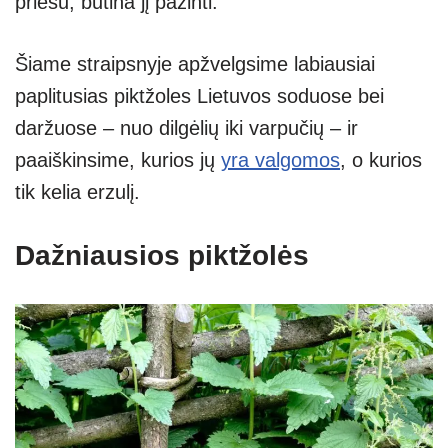
priešu, būtina jį pažinti.
Šiame straipsnyje apžvelgsime labiausiai
paplitusias piktžoles Lietuvos soduose bei
daržuose – nuo dilgėlių iki varpučių – ir
paaiškinsime, kurios jų
yra valgomos
, o kurios
tik kelia erzulį.
Dažniausios piktžolės