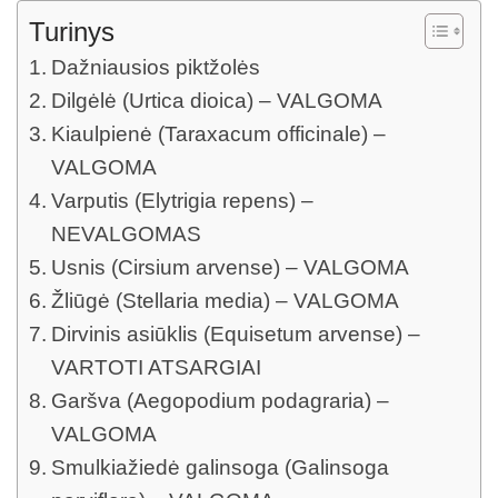
Turinys
Dažniausios piktžolės
Dilgėlė (Urtica dioica) – VALGOMA
Kiaulpienė (Taraxacum officinale) –
VALGOMA
Varputis (Elytrigia repens) –
NEVALGOMAS
Usnis (Cirsium arvense) – VALGOMA
Žliūgė (Stellaria media) – VALGOMA
Dirvinis asiūklis (Equisetum arvense) –
VARTOTI ATSARGIAI
Garšva (Aegopodium podagraria) –
VALGOMA
Smulkiažiedė galinsoga (Galinsoga