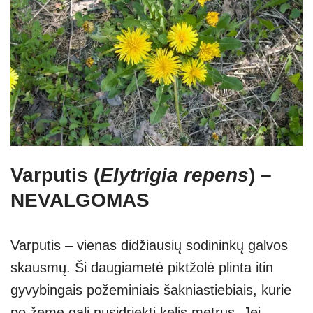
Varputis (
Elytrigia repens
) –
NEVALGOMAS
Varputis – vienas didžiausių sodininkų galvos
skausmų. Ši daugiametė piktžolė plinta itin
gyvybingais požeminiais šakniastiebiais, kurie
po žeme gali nusidriekti kelis metrus. Jei