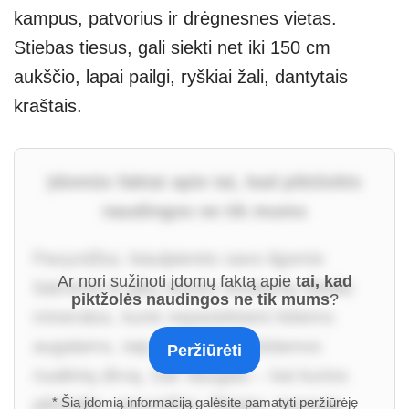
kampus, patvorius ir drėgnesnes vietas.
Stiebas tiesus, gali siekti net iki 150 cm
aukščio, lapai pailgi, ryškiai žali, dantytais
kraštais.
Įdomūs faktai apie tai, kad piktžolės
naudingos ne tik mums
Pavyzdžiui, kiaulpienės savo ilgomis
Ar nori sužinoti įdomų faktą apie
tai, kad
šaknimis iš gilių žemės sluoksnių iškelia
piktžolės naudingos ne tik mums
?
mineralus, kurie nepasiekiami kitiems
augalams, taip natūraliai tręšdamos
Peržiūrėti
nualintą dirvą. Dar daugiau – kai kurios
piktžolės, pavyzdžiui, žliūgės, tarnauja
* Šią įdomią informaciją galėsite pamatyti peržiūrėję