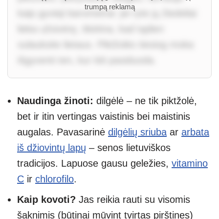
trumpą reklamą
kaip gyvieji barometrai: jei ryte jų žiedeliai
lieka užsivėrę, tikėtina, kad tądien
sulauksite lietaus. Piktžolės tiesiog moka
išgyventi ten, kur kiti pasiduoda.
Naudinga žinoti:
dilgėlė – ne tik piktžolė,
bet ir itin vertingas vaistinis bei maistinis
augalas. Pavasarinė
dilgėlių sriuba
ar
arbata
iš džiovintų lapų
– senos lietuviškos
tradicijos. Lapuose gausu geležies,
vitamino
C
ir
chlorofilo
.
Kaip kovoti?
Jas reikia rauti su visomis
šaknimis (būtinai mūvint tvirtas pirštines)