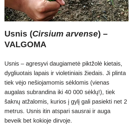
Usnis (
Cirsium arvense
) –
VALGOMA
Usnis – agresyvi daugiametė piktžolė kietais,
dygliuotais lapais ir violetiniais žiedais. Ji plinta
tiek vėjo nešiojamomis sėklomis (vienas
augalas subrandina iki 40 000 sėklų!), tiek
šaknų atžalomis, kurios į gylį gali pasiekti net 2
metrus. Usnis itin atspari sausrai ir auga
beveik bet kokioje dirvoje.