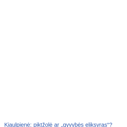
Kiaulpienė: piktžolė ar „gyvybės eliksyras“?