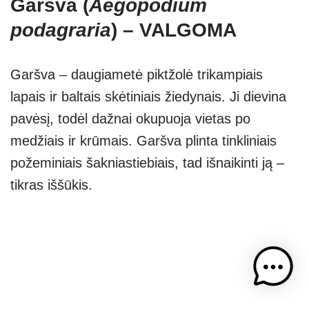
Garšva (
Aegopodium
podagraria
) – VALGOMA
Garšva – daugiametė piktžolė trikampiais
lapais ir baltais skėtiniais žiedynais. Ji dievina
pavėsį, todėl dažnai okupuoja vietas po
medžiais ir krūmais. Garšva plinta tinkliniais
požeminiais šakniastiebiais, tad išnaikinti ją –
tikras iššūkis.