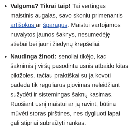
Valgoma? Tikrai taip!
Tai vertingas
maistinis augalas, savo skoniu primenantis
artišokus
ar
šparagus
. Maistui vartojamos
nuvalytos jaunos šaknys, nesumedėję
stiebai bei jauni žiedynų krepšeliai.
Naudinga žinoti:
senoliai tikėjo, kad
šaknimis į viršų pasodinta usnis atbaido kitas
piktžoles, tačiau praktiškai su ja kovoti
padeda tik reguliarus pjovimas neleidžiant
sužydėti ir sistemingas šaknų kasimas.
Ruošiant usnį maistui ar ją ravint, būtina
mūvėti storas pirštines, nes dygliuoti lapai
gali stipriai subraižyti rankas.