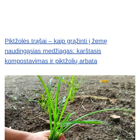
Piktžolės trąšai – kaip grąžinti į žemę
naudingąsias medžiagas: karštasis
kompostavimas ir piktžolių arbata