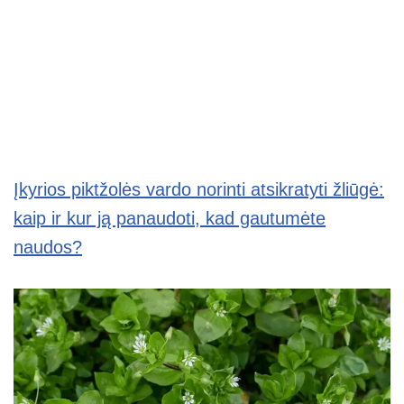
Įkyrios piktžolės vardo norinti atsikratyti žliūgė:
kaip ir kur ją panaudoti, kad gautumėte
naudos?