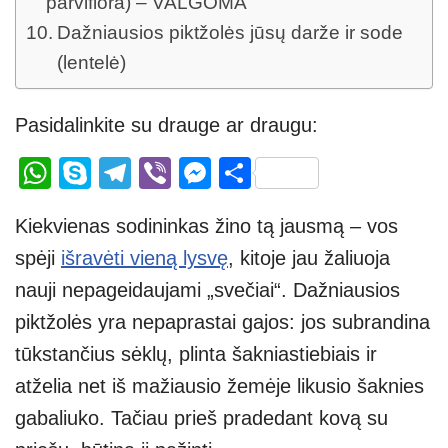
parviflora) – VALGOMA
Dažniausios piktžolės jūsų darže ir sode
(lentelė)
Pasidalinkite su drauge ar draugu:
W
S
T
Vi
M
S
h
ky
el
b
e
h
Kiekvienas sodininkas žino tą jausmą – vos
at
p
e
er
ss
ar
spėji
išravėti vieną lysvę
, kitoje jau žaliuoja
s
e
gr
e
e
nauji nepageidaujami „svečiai“. Dažniausios
A
a
n
piktžolės yra nepaprastai gajos: jos subrandina
p
m
g
tūkstančius sėklų, plinta šakniastiebiais ir
p
er
atželia net iš mažiausio žemėje likusio šaknies
gabaliuko. Tačiau prieš pradedant kovą su