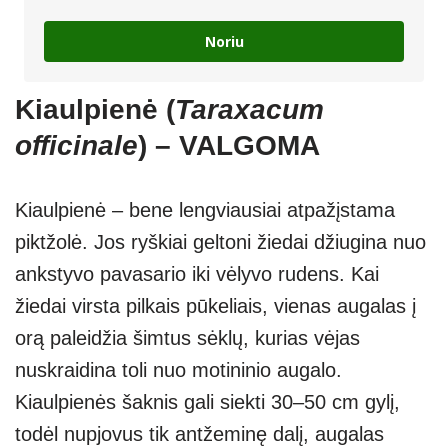
Noriu
Kiaulpienė (
Taraxacum
officinale
) – VALGOMA
Kiaulpienė – bene lengviausiai atpažįstama
piktžolė. Jos ryškiai geltoni žiedai džiugina nuo
ankstyvo pavasario iki vėlyvo rudens. Kai
žiedai virsta pilkais pūkeliais, vienas augalas į
orą paleidžia šimtus sėklų, kurias vėjas
nuskraidina toli nuo motininio augalo.
Kiaulpienės šaknis gali siekti 30–50 cm gylį,
todėl nupjovus tik antžeminę dalį, augalas