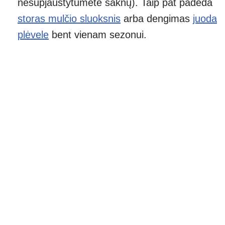
nesupjaustytumėte šaknų). Taip pat padeda
storas mulčio sluoksnis
arba dengimas
juoda
plėvele
bent vienam sezonui.