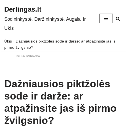
Derlingas.lt
Skip
Sodininkystė, Daržininkystė, Augalai ir
to
Ūkis
content
Ūkis
›
Dažniausios piktžolės sode ir darže: ar atpažinsite jas iš
pirmo žvilgsnio?
PARTNERIO REKLAMA
Dažniausios piktžolės
sode ir darže: ar
atpažinsite jas iš pirmo
žvilgsnio?