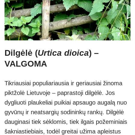
Dilgėlė (
Urtica dioica
) –
VALGOMA
Tikriausiai populiariausia ir geriausiai žinoma
piktžolė Lietuvoje – paprastoji dilgėlė. Jos
dygliuoti plaukeliai puikiai apsaugo augalą nuo
gyvūnų ir neatsargių sodininkų rankų. Dilgėlė
dauginasi tiek sėklomis, tiek ilgais požeminiais
šakniastiebiais, todėl greitai užima apleistus