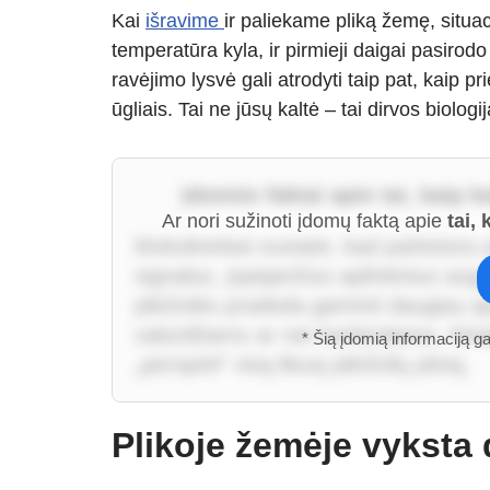
Kai
išravime
ir paliekame pliką žemę, situac
temperatūra kyla, ir pirmieji daigai pasiro
ravėjimo lysvė gali atrodyti taip pat, kaip pr
ūgliais. Tai ne jūsų kaltė – tai dirvos biologi
Įdomūs faktai apie tai, kaip k
Ar nori sužinoti įdomų faktą apie
tai,
Mokslininkai nustatė, kad pažeistos p
signalus, įspėjančius aplinkinius au
piktžolės pradeda gaminti daugiau 
vabzdžiams ar net herbicidams. Kitai
* Šią įdomią informaciją g
„perspėti“ visą likusį piktžolių plotą.
Plikoje žemėje vyksta 