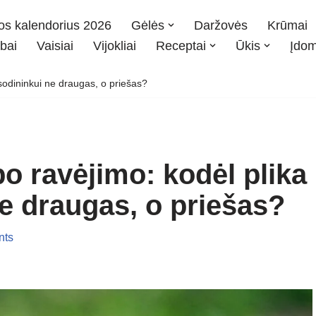
os kalendorius 2026
Gėlės
Daržovės
Krūmai
bai
Vaisiai
Vijokliai
Receptai
Ūkis
Įdo
sodininkui ne draugas, o priešas?
po ravėjimo: kodėl plika
e draugas, o priešas?
nts