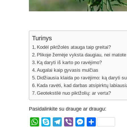
Turinys
Kodėl piktžolės atauga taip greitai?
Plikoje žemėje vyksta daugiau, nei matote
Ką daryti iš karto po ravėjimo?
Augalai kaip gyvasis mulčias
Didžiausia klaida po ravėjimo: ką daryti s
Kada ravėti, kad darbas atsipirktų labiausi
Geotekstilė nuo piktžolių: ar verta?
Pasidalinkite su drauge ar draugu:
W
S
T
Vi
M
S