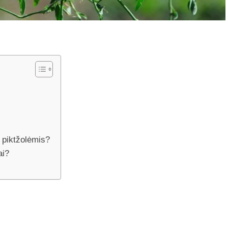
u piktžolėmis?
ai?