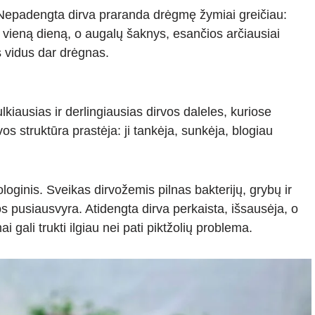
 Nepadengta dirva praranda drėgmę žymiai greičiau:
er vieną dieną, o augalų šaknys, esančios arčiausiai
os vidus dar drėgnas.
lkiausias ir derlingiausias dirvos daleles, kuriose
os struktūra prastėja: ji tankėja, sunkėja, blogiau
ginis. Sveikas dirvožemis pilnas bakterijų, grybų ir
s pusiausvyra. Atidengta dirva perkaista, išsausėja, o
 gali trukti ilgiau nei pati piktžolių problema.