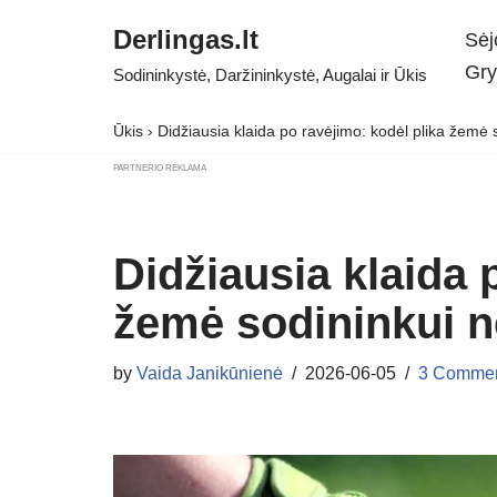
Derlingas.lt
Sėj
Skip
Gry
Sodininkystė, Daržininkystė, Augalai ir Ūkis
to
content
Ūkis
›
Didžiausia klaida po ravėjimo: kodėl plika žemė 
PARTNERIO REKLAMA
Didžiausia klaida 
žemė sodininkui n
by
Vaida Janikūnienė
2026-06-05
3 Comme