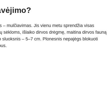
ravėjimo?
s – mulčiavimas. Jis vienu metu sprendžia visas
ų sėkloms, išlaiko dirvos drėgmę, maitina dirvos fauną
io sluoksnis – 5–7 cm. Plonesnis nepajėgs blokuoti
bus.