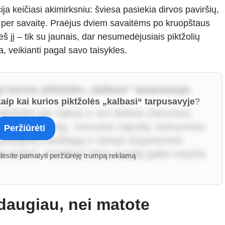
ija keičiasi akimirksniu: šviesa pasiekia dirvos paviršių,
do per savaitę. Praėjus dviem savaitėms po kruopštaus
ieš jį – tik su jaunais, dar nesumedėjusiais piktžolių
ja, veikianti pagal savo taisykles.
ai kurios piktžolės „kalbasi“ tarpusavyje
 kaip kai kurios piktžolės „kalbasi“ tarpusavyje
?
iktžolės per šaknis ir ore išskiria cheminius
galus apie pavojų. Gavusios signalą, kaimyninės
Peržiūrėti
apsauginių medžiagų ir tampa atsparesnės
p tariant, ravėdami vieną augalą galite netyčia
alėsite pamatyti peržiūrėję trumpą reklamą
daugiau, nei matote