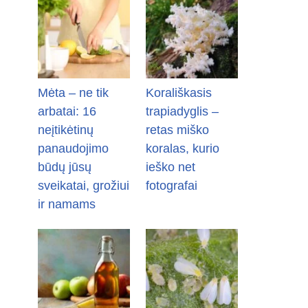
Mėta – ne tik
Korališkasis
arbatai: 16
trapiadyglis –
neįtikėtinų
retas miško
panaudojimo
koralas, kurio
būdų jūsų
ieško net
sveikatai, grožiui
fotografai
ir namams