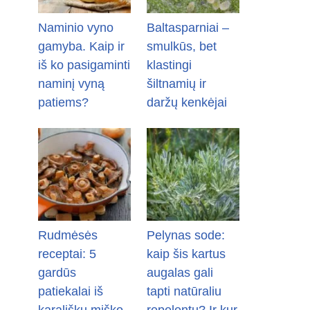
Naminio vyno
Baltasparniai –
gamyba. Kaip ir
smulkūs, bet
iš ko pasigaminti
klastingi
naminį vyną
šiltnamių ir
patiems?
daržų kenkėjai
Rudmėsės
Pelynas sode:
receptai: 5
kaip šis kartus
gardūs
augalas gali
patiekalai iš
tapti natūraliu