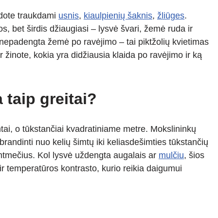
eidote traukdami
usnis
,
kiaulpienių šaknis
,
žliūges
.
s, bet širdis džiaugiasi – lysvė švari, žemė ruda ir
o nepadengta žemė po ravėjimo – tai piktžolių kvietimas
Ar žinote, kokia yra didžiausia klaida po ravėjimo ir ką
 taip greitai?
mtai, o tūkstančiai kvadratiniame metre. Mokslininkų
brandinti nuo kelių šimtų iki keliasdešimties tūkstančių
šimtmečius. Kol lysvė uždengta augalais ar
mulčiu
, šios
 ir temperatūros kontrasto, kurio reikia daigumui