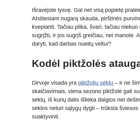
h
ky
el
b
e
h
Išravėjote lysvę. Gal net visą popietę pral
at
p
e
er
ss
ar
Atsitiesiant nugarą skauda, pirštinės purvino
s
e
gr
e
e
kvepianti. Tačiau plika, švari, tačiau nieku
A
a
n
sugrįžti, ir jos sugrįš greičiau, nei manote. 
p
m
g
daryti, kad darbas nueitų veltui?
p
er
Kodėl piktžolės atauga
Dirvoje visada yra
piktžolių sėklų
– ir ne ši
skaičiavimais, viena sezono piktžolė gali su
sėklų, iš kurių dalis išlieka daigios net de
sėklos neturi sąlygų dygti – trūksta šviesos
suaktyvinti.