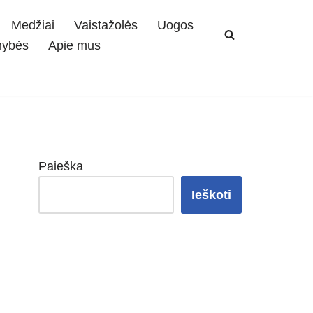
Medžiai
Vaistažolės
Uogos
mybės
Apie mus
Paieška
Ieškoti