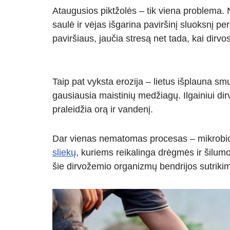
Ataugusios piktžolės – tik viena problema.
saulė ir vėjas išgarina paviršinį sluoksnį p
paviršiaus, jaučia stresą net tada, kai dirv
Taip pat vyksta erozija – lietus išplauna smu
gausiausia maistinių medžiagų. Ilgainiui dirv
praleidžia orą ir vandenį.
Dar vienas nematomas procesas – mikrobiolo
sliekų
, kuriems reikalinga drėgmės ir šilumo
šie dirvožemio organizmų bendrijos sutrikimai