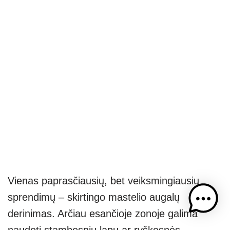
Vienas paprasčiausių, bet veiksmingiausių
sprendimų – skirtingo mastelio augalų
derinimas. Arčiau esančioje zonoje galima
naudoti stambesnių lapų ar ryškesnės