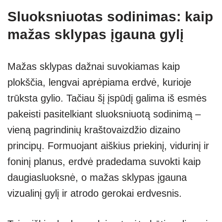
Sluoksniuotas sodinimas: kaip
mažas sklypas įgauna gylį
Mažas sklypas dažnai suvokiamas kaip
plokščia, lengvai aprėpiama erdvė, kurioje
trūksta gylio. Tačiau šį įspūdį galima iš esmės
pakeisti pasitelkiant sluoksniuotą sodinimą –
vieną pagrindinių kraštovaizdžio dizaino
principų. Formuojant aiškius priekinį, vidurinį ir
foninį planus, erdvė pradedama suvokti kaip
daugiasluoksnė, o mažas sklypas įgauna
vizualinį gylį ir atrodo gerokai erdvesnis.