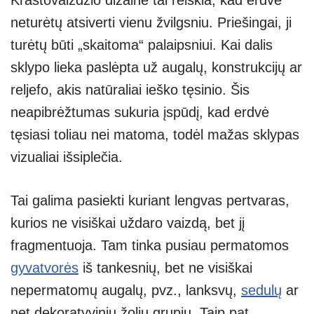
Kraštovaizdžio dizaine tai reiškia, kad erdvė
neturėtų atsiverti vienu žvilgsniu. Priešingai, ji
turėtų būti „skaitoma“ palaipsniui. Kai dalis
sklypo lieka paslėpta už augalų, konstrukcijų ar
reljefo, akis natūraliai ieško tęsinio. Šis
neapibrėžtumas sukuria įspūdį, kad erdvė
tęsiasi toliau nei matoma, todėl mažas sklypas
vizualiai išsiplečia.
Tai galima pasiekti kuriant lengvas pertvaras,
kurios ne visiškai uždaro vaizdą, bet jį
fragmentuoja. Tam tinka pusiau permatomos
gyvatvorės
iš tankesnių, bet ne visiškai
nepermatomų augalų, pvz., lanksvų,
sedulų
ar
net dekoratyvinių žolių grupių. Taip pat