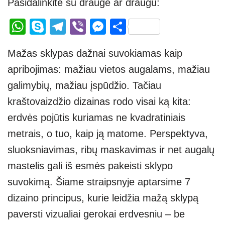
Pasidalinkite su drauge ar draugu:
W
S
T
Vi
M
S
h
ky
el
b
e
h
Mažas sklypas dažnai suvokiamas kaip
at
p
e
er
ss
ar
apribojimas: mažiau vietos augalams, mažiau
s
e
gr
e
e
galimybių, mažiau įspūdžio. Tačiau
A
a
n
kraštovaizdžio dizainas rodo visai ką kita:
p
m
g
erdvės pojūtis kuriamas ne kvadratiniais
p
er
metrais, o tuo, kaip ją matome. Perspektyva,
sluoksniavimas, ribų maskavimas ir net augalų
mastelis gali iš esmės pakeisti sklypo
suvokimą. Šiame straipsnyje aptarsime 7
dizaino principus, kurie leidžia mažą sklypą
paversti vizualiai gerokai erdvesniu – be