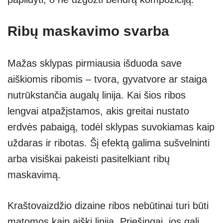
Ribų maskavimo svarba
Mažas sklypas pirmiausia išduoda save
aiškiomis ribomis – tvora, gyvatvore ar staiga
nutrūkstančia augalų linija. Kai šios ribos
lengvai atpažįstamos, akis greitai nustato
erdvės pabaigą, todėl sklypas suvokiamas kaip
uždaras ir ribotas. Šį efektą galima sušvelninti
arba visiškai pakeisti pasitelkiant ribų
maskavimą.
Kraštovaizdžio dizaine ribos nebūtinai turi būti
matomos kaip aiški linija. Priešingai, jos gali