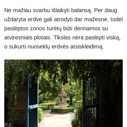
Ne mažiau svarbu išlaikyti balansą. Per daug
uždaryta erdvė gali atrodyti dar mažesnė, todėl
paslėptos zonos turėtų būti derinamos su
atviresniais plotais. Tikslas nėra paslėpti viską,
o sukurti nuoseklų erdvės atsiskleidimą.