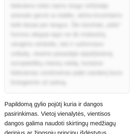
kiekvieno tokio namo stogo viršūnėje
atsirado gervė su kabliu, skirta kroviniams
kelti tiesiai per langus. Šie istoriniai „siūlo“
formos sklypai tapo ne tik mokesčių
vengimo simboliu, bet ir suformavo
unikalų, visame pasaulyje atpažįstamą
europietiškų miestų veidą, kuriame
kiekvienas centimetras palei vandenį buvo
brangesnis už auksą.
Papildomą gylio pojūtį kuria ir dangos
pasirinkimas. Vietoj vienalytės, vientisos
dangos galima naudoti skirtingų medžiagų
derinius ar žingsnių principu išdėstytus