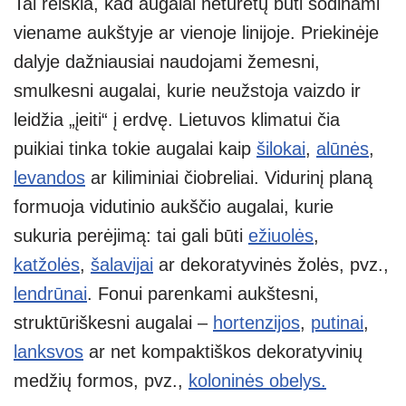
Tai reiškia, kad augalai neturėtų būti sodinami
viename aukštyje ar vienoje linijoje. Priekinėje
dalyje dažniausiai naudojami žemesni,
smulkesni augalai, kurie neužstoja vaizdo ir
leidžia „įeiti“ į erdvę. Lietuvos klimatui čia
puikiai tinka tokie augalai kaip
šilokai
,
alūnės
,
levandos
ar kiliminiai čiobreliai. Vidurinį planą
formuoja vidutinio aukščio augalai, kurie
sukuria perėjimą: tai gali būti
ežiuolės
,
katžolės
,
šalavijai
ar dekoratyvinės žolės, pvz.,
lendrūnai
. Fonui parenkami aukštesni,
struktūriškesni augalai –
hortenzijos
,
putinai
,
lanksvos
ar net kompaktiškos dekoratyvinių
medžių formos, pvz.,
koloninės obelys.