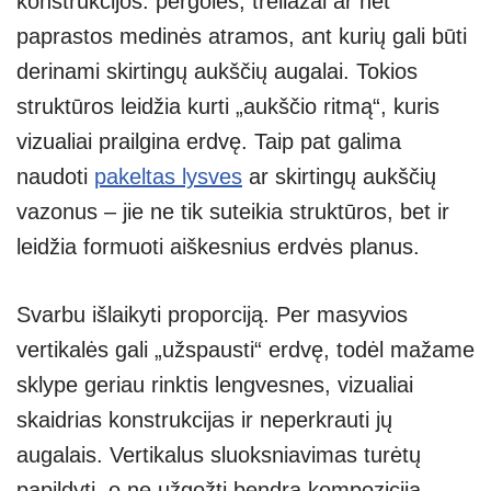
konstrukcijos: pergolės, treliažai ar net
paprastos medinės atramos, ant kurių gali būti
derinami skirtingų aukščių augalai. Tokios
struktūros leidžia kurti „aukščio ritmą“, kuris
vizualiai prailgina erdvę. Taip pat galima
naudoti
pakeltas lysves
ar skirtingų aukščių
vazonus – jie ne tik suteikia struktūros, bet ir
leidžia formuoti aiškesnius erdvės planus.
Svarbu išlaikyti proporciją. Per masyvios
vertikalės gali „užspausti“ erdvę, todėl mažame
sklype geriau rinktis lengvesnes, vizualiai
skaidrias konstrukcijas ir neperkrauti jų
augalais. Vertikalus sluoksniavimas turėtų
papildyti, o ne užgožti bendrą kompoziciją.