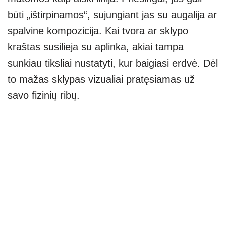
būti „ištirpinamos“, sujungiant jas su augalija ar
spalvine kompozicija. Kai tvora ar sklypo
kraštas susilieja su aplinka, akiai tampa
sunkiau tiksliai nustatyti, kur baigiasi erdvė. Dėl
to mažas sklypas vizualiai pratęsiamas už
savo fizinių ribų.