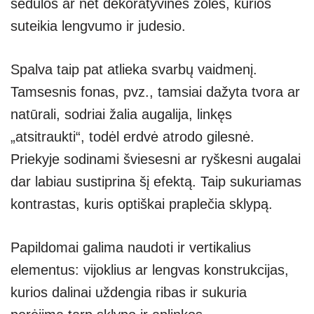
sedulos ar net dekoratyvinės žolės, kurios
suteikia lengvumo ir judesio.
Spalva taip pat atlieka svarbų vaidmenį.
Tamsesnis fonas, pvz., tamsiai dažyta tvora ar
natūrali, sodriai žalia augalija, linkęs
„atsitraukti“, todėl erdvė atrodo gilesnė.
Priekyje sodinami šviesesni ar ryškesni augalai
dar labiau sustiprina šį efektą. Taip sukuriamas
kontrastas, kuris optiškai praplečia sklypą.
Papildomai galima naudoti ir vertikalius
elementus: vijoklius ar lengvas konstrukcijas,
kurios dalinai uždengia ribas ir sukuria