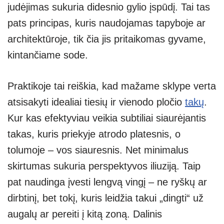
judėjimas sukuria didesnio gylio įspūdį. Tai tas
pats principas, kuris naudojamas tapyboje ar
architektūroje, tik čia jis pritaikomas gyvame,
kintančiame sode.
Praktikoje tai reiškia, kad mažame sklype verta
atsisakyti idealiai tiesių ir vienodo pločio
takų
.
Kur kas efektyviau veikia subtiliai siaurėjantis
takas, kuris priekyje atrodo platesnis, o
tolumoje – vos siauresnis. Net minimalus
skirtumas sukuria perspektyvos iliuziją. Taip
pat naudinga įvesti lengvą vingį – ne ryškų ar
dirbtinį, bet tokį, kuris leidžia takui „dingti“ už
augalų ar pereiti į kitą zoną. Dalinis