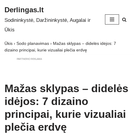
Derlingas.lt
Skip
Sodininkystė, Daržininkystė, Augalai ir
to
Ūkis
content
Ūkis
›
Sodo planavimas
›
Mažas sklypas – didelės idėjos: 7
dizaino principai, kurie vizualiai plečia erdvę
PARTNERIO REKLAMA
Mažas sklypas – didelės
idėjos: 7 dizaino
principai, kurie vizualiai
plečia erdvę