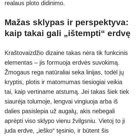
realaus ploto didinimo.
Mažas sklypas ir perspektyva:
kaip takai gali „ištempti“ erdvę
Kraštovaizdžio dizaine takas nėra tik funkcinis
elementas – jis formuoja erdvės suvokimą.
Žmogaus rega natūraliai seka linijas, todėl jų
kryptis, plotis ir matomumas tiesiogiai veikia
tai, kaip vertiname atstumą. Jei takas šiek tiek
siaurėja tolumoje, lengvai vingiuoja arba iš
dalies pasislepia už augalų, akis nebegali
aprėpti viso sklypo vienu žvilgsniu. Vietoj to ji
juda erdve, „ieško“ tęsinio, ir būtent šis