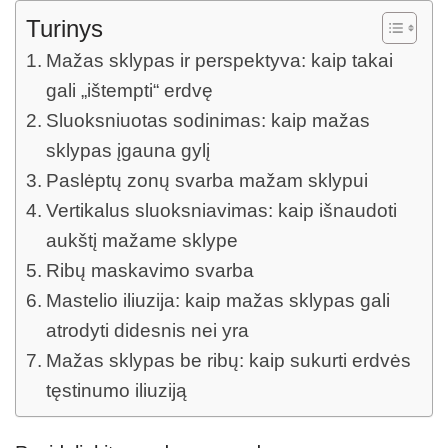
Turinys
Mažas sklypas ir perspektyva: kaip takai
gali „ištempti“ erdvę
Sluoksniuotas sodinimas: kaip mažas
sklypas įgauna gylį
Paslėptų zonų svarba mažam sklypui
Vertikalus sluoksniavimas: kaip išnaudoti
aukštį mažame sklype
Ribų maskavimo svarba
Mastelio iliuzija: kaip mažas sklypas gali
atrodyti didesnis nei yra
Mažas sklypas be ribų: kaip sukurti erdvės
tęstinumo iliuziją