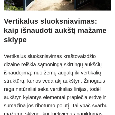
Vertikalus sluoksniavimas:
kaip išnaudoti aukštį mažame
sklype
Vertikalus sluoksniavimas kraštovaizdžio
dizaine reiškia sąmoningą skirtingų aukščių
išnaudojimą: nuo žemų augalų iki vertikalių
struktūrų, kurios veda akį aukštyn. Žmogaus
rega natūraliai seka vertikalias linijas, todėl
aukštyn kylantys elementai praplečia erdvę ir
sumažina jos ribotumo pojūtį. Tai ypač svarbu
mažame sklype, kur kiekvienas papildomas