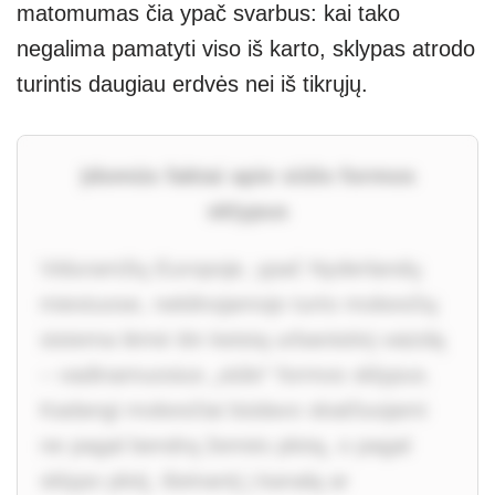
matomumas čia ypač svarbus: kai tako
negalima pamatyti viso iš karto, sklypas atrodo
turintis daugiau erdvės nei iš tikrųjų.
Įdomūs faktai apie siūlo formos
sklypus
Viduramžių Europoje, ypač Nyderlandų
miestuose, nekilnojamojo turto mokesčių
sistema lėmė itin keistą urbanistinį vaizdą
– vadinamuosius „siūlo“ formos sklypus.
Kadangi mokesčiai būdavo skaičiuojami
ne pagal bendrą žemės plotą, o pagal
sklypo plotį, išeinantį į kanalą ar