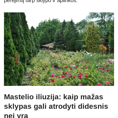
perėjimą tarp sklypo ir aplinkos.
Mastelio iliuzija: kaip mažas
sklypas gali atrodyti didesnis
nei yra