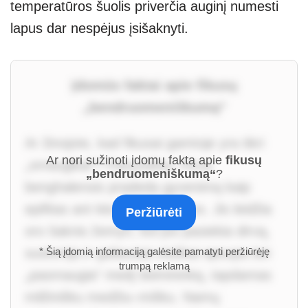
temperatūros šuolis priverčia auginį numesti
lapus dar nespėjus įsišaknyti.
Įdomūs faktai apie fikusų
„bendruomeniškumą“
Ar žinojote, kad fikusai gamtoje yra tikri
Ar nori sužinoti įdomų faktą apie
fikusų
„smaugikai“? Pavyzdžiui, Ficus
„bendruomeniškumą“
?
benghalensis pradeda gyvenimą kaip
epifitas ant kito medžio šakos. Jis leidžia
Peržiūrėti
oro šaknis žemyn, kol jos pasiekia dirvą,
sustorėja ir galiausiai visiškai apsupa bei
* Šią įdomią informaciją galėsite pamatyti peržiūrėję
trumpą reklamą
„pasmaugia“ medį šeimininką, tapdamas
milžinišku medžiu–mišku. Namų