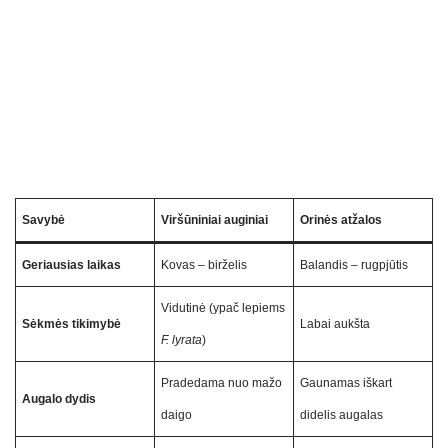
Savybė
Viršūniniai auginiai
Orinės atžalos
Geriausias laikas
Kovas – birželis
Balandis – rugpjūtis
Vidutinė (ypač lepiems
Sėkmės tikimybė
Labai aukšta
F. lyrata
)
Pradedama nuo mažo
Gaunamas iškart
Augalo dydis
daigo
didelis augalas