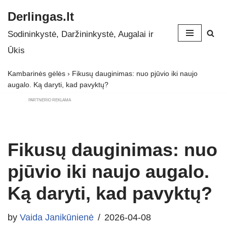
Derlingas.lt
Skip
Sodininkystė, Daržininkystė, Augalai ir
to
Ūkis
content
Kambarinės gėlės
›
Fikusų dauginimas: nuo pjūvio iki naujo
augalo. Ką daryti, kad pavyktų?
PARTNERIO REKLAMA
Fikusų dauginimas: nuo
pjūvio iki naujo augalo.
Ką daryti, kad pavyktų?
by
Vaida Janikūnienė
2026-04-08