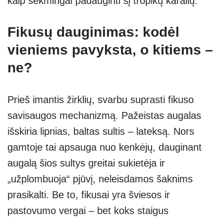
kaip sėkmingai padauginti šį tropikų karalių.
Fikusų dauginimas: kodėl
vieniems pavyksta, o kitiems –
ne?
Prieš imantis žirklių, svarbu suprasti fikuso
savisaugos mechanizmą. Pažeistas augalas
išskiria lipnias, baltas sultis – lateksą. Nors
gamtoje tai apsauga nuo kenkėjų, dauginant
augalą šios sultys greitai sukietėja ir
„užplombuoja“ pjūvį, neleisdamos šaknims
prasikalti. Be to, fikusai yra šviesos ir
pastovumo vergai – bet koks staigus