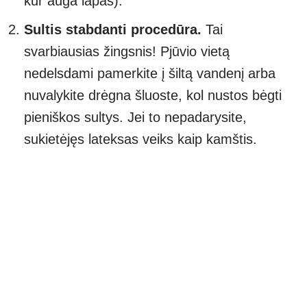
kur auga lapas).
Sultis stabdanti procedūra.
Tai
svarbiausias žingsnis! Pjūvio vietą
nedelsdami pamerkite į šiltą vandenį arba
nuvalykite drėgna šluoste, kol nustos bėgti
pieniškos sultys. Jei to nepadarysite,
sukietėjęs lateksas veiks kaip kamštis.