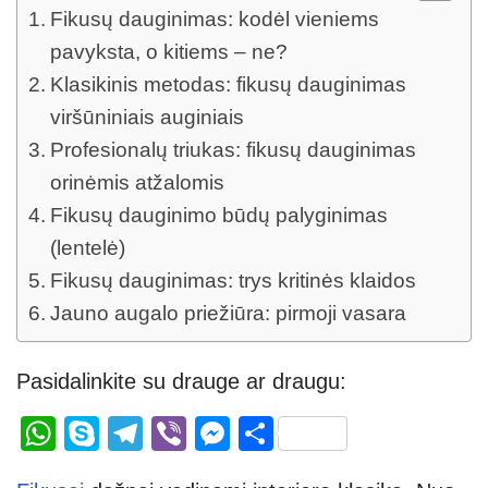
Fikusų dauginimas: kodėl vieniems
pavyksta, o kitiems – ne?
Klasikinis metodas: fikusų dauginimas
viršūniniais auginiais
Profesionalų triukas: fikusų dauginimas
orinėmis atžalomis
Fikusų dauginimo būdų palyginimas
(lentelė)
Fikusų dauginimas: trys kritinės klaidos
Jauno augalo priežiūra: pirmoji vasara
Pasidalinkite su drauge ar draugu:
W
S
T
Vi
M
S
h
ky
el
b
e
h