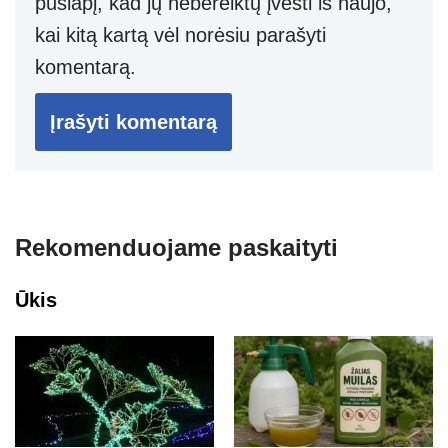
puslapį, kad jų nebereiktų įvesti iš naujo,
kai kitą kartą vėl norėsiu parašyti
komentarą.
Rekomenduojame paskaityti
Ūkis