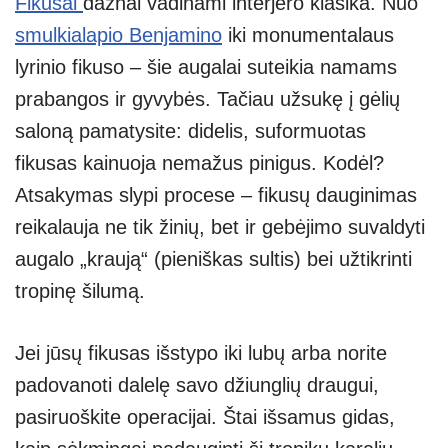
Fikusai
dažnai vadinami interjero klasika. Nuo
at
p
e
er
ss
ar
smulkialapio Benjamino
iki monumentalaus
s
e
gr
e
e
lyrinio fikuso – šie augalai suteikia namams
A
a
n
prabangos ir gyvybės. Tačiau užsukę į gėlių
p
m
g
saloną pamatysite: didelis, suformuotas
p
er
fikusas kainuoja nemažus pinigus. Kodėl?
Atsakymas slypi procese – fikusų dauginimas
reikalauja ne tik žinių, bet ir gebėjimo suvaldyti
augalo „kraują“ (pieniškas sultis) bei užtikrinti
tropinę šilumą.
Jei jūsų fikusas išstypo iki lubų arba norite
padovanoti dalelę savo džiunglių draugui,
pasiruoškite operacijai. Štai išsamus gidas,