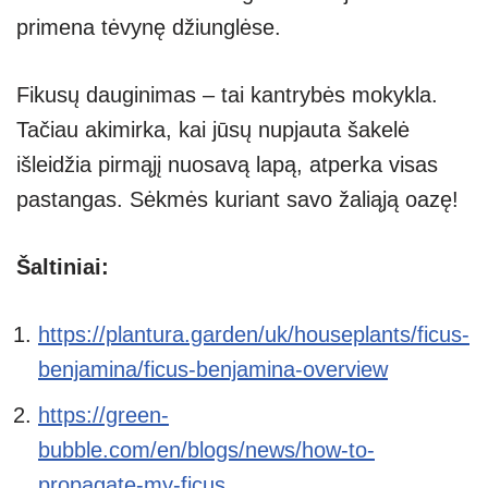
primena tėvynę džiunglėse.
Fikusų dauginimas – tai kantrybės mokykla.
Tačiau akimirka, kai jūsų nupjauta šakelė
išleidžia pirmąjį nuosavą lapą, atperka visas
pastangas. Sėkmės kuriant savo žaliąją oazę!
Šaltiniai:
https://plantura.garden/uk/houseplants/ficus-
benjamina/ficus-benjamina-overview
https://green-
bubble.com/en/blogs/news/how-to-
propagate-my-ficus