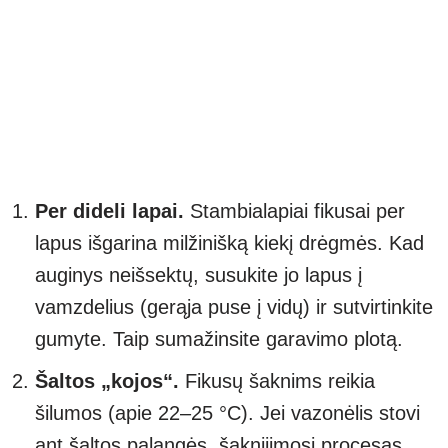
Per dideli lapai.
Stambialapiai fikusai per
lapus išgarina milžinišką kiekį drėgmės. Kad
auginys neišsektų, susukite jo lapus į
vamzdelius (gerąja puse į vidų) ir sutvirtinkite
gumyte. Taip sumažinsite garavimo plotą.
Šaltos „kojos“.
Fikusų šaknims reikia
šilumos (apie 22–25 °C). Jei vazonėlis stovi
ant šaltos palangės, šaknijimosi procesas