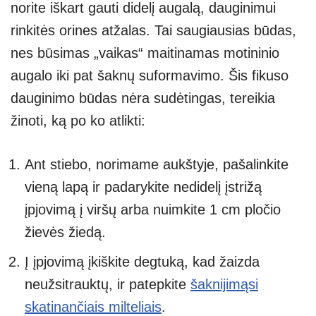
norite iškart gauti didelį augalą, dauginimui
rinkitės orines atžalas. Tai saugiausias būdas,
nes būsimas „vaikas“ maitinamas motininio
augalo iki pat šaknų suformavimo. Šis fikuso
dauginimo būdas nėra sudėtingas, tereikia
žinoti, ką po ko atlikti:
Ant stiebo, norimame aukštyje, pašalinkite
vieną lapą ir padarykite nedidelį įstrižą
įpjovimą į viršų arba nuimkite 1 cm pločio
žievės žiedą.
Į įpjovimą įkiškite degtuką, kad žaizda
neužsitrauktų, ir patepkite
šaknijimąsi
skatinančiais milteliais
.