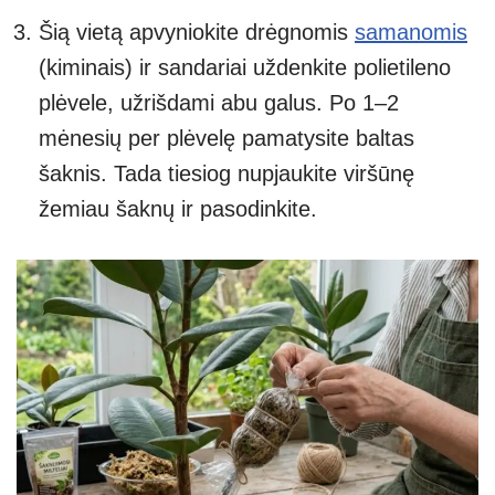
Šią vietą apvyniokite drėgnomis
samanomis
(kiminais) ir sandariai uždenkite polietileno
plėvele, užrišdami abu galus. Po 1–2
mėnesių per plėvelę pamatysite baltas
šaknis. Tada tiesiog nupjaukite viršūnę
žemiau šaknų ir pasodinkite.