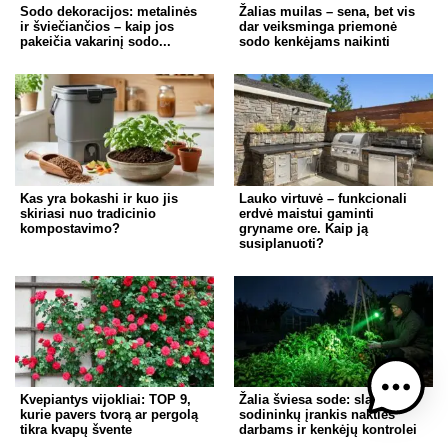
Sodo dekoracijos: metalinės
Žalias muilas – sena, bet vis
ir šviečiančios – kaip jos
dar veiksminga priemonė
pakeičia vakarinį sodo...
sodo kenkėjams naikinti
Kas yra bokashi ir kuo jis
Lauko virtuvė – funkcionali
skiriasi nuo tradicinio
erdvė maistui gaminti
kompostavimo?
gryname ore. Kaip ją
susiplanuoti?
Kvepiantys vijokliai: TOP 9,
Žalia šviesa sode: slaptas
kurie pavers tvorą ar pergolą
sodininkų įrankis nakties
tikra kvapų švente
darbams ir kenkėjų kontrolei