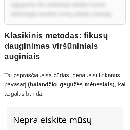
sąlygomis šis instinktas leidžia mums
sėkmingai naudoti orinių atžalų metodą.
Klasikinis metodas: fikusų
dauginimas viršūniniais
auginiais
Tai paprasčiausias būdas, geriausiai tinkantis
pavasarį (
balandžio–gegužės mėnesiais
), kai
augalas bunda.
Nepraleiskite mūsų