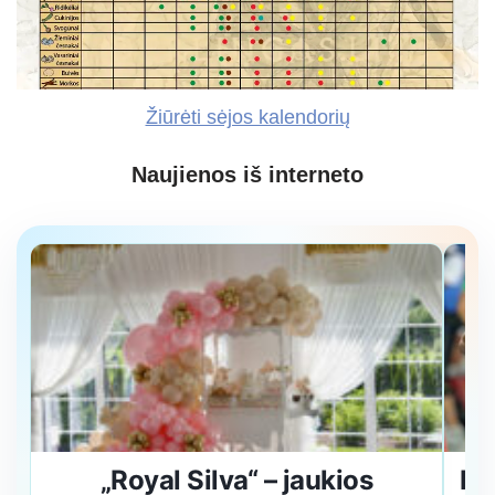
Žiūrėti sėjos kalendorių
Naujienos iš interneto
„Royal Silva“ – jaukios
Pr