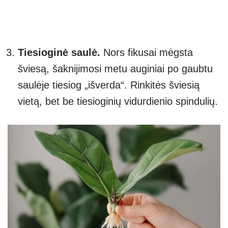
Tiesioginė saulė.
Nors fikusai mėgsta
šviesą, šaknijimosi metu auginiai po gaubtu
saulėje tiesiog „išverda“. Rinkitės šviesią
vietą, bet be tiesioginių vidurdienio spindulių.