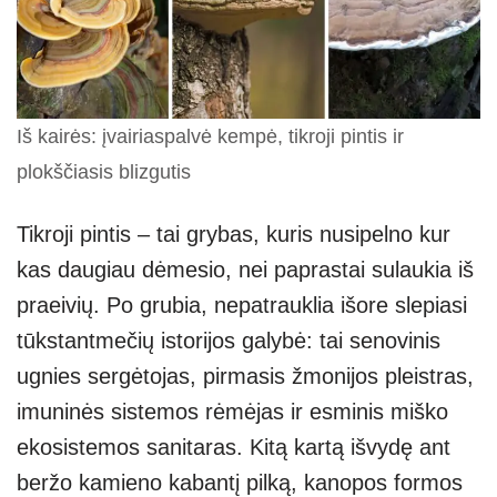
Iš kairės: įvairiaspalvė kempė, tikroji pintis ir
plokščiasis blizgutis
Tikroji pintis – tai grybas, kuris nusipelno kur
kas daugiau dėmesio, nei paprastai sulaukia iš
praeivių. Po grubia, nepatrauklia išore slepiasi
tūkstantmečių istorijos galybė: tai senovinis
ugnies sergėtojas, pirmasis žmonijos pleistras,
imuninės sistemos rėmėjas ir esminis miško
ekosistemos sanitaras. Kitą kartą išvydę ant
beržo kamieno kabantį pilką, kanopos formos