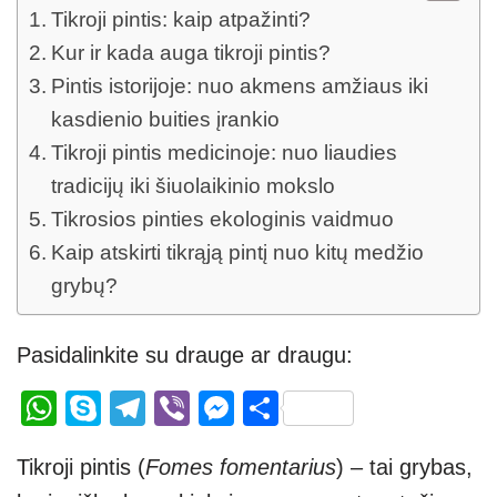
Tikroji pintis: kaip atpažinti?
Kur ir kada auga tikroji pintis?
Pintis istorijoje: nuo akmens amžiaus iki
kasdienio buities įrankio
Tikroji pintis medicinoje: nuo liaudies
tradicijų iki šiuolaikinio mokslo
Tikrosios pinties ekologinis vaidmuo
Kaip atskirti tikrąją pintį nuo kitų medžio
grybų?
Pasidalinkite su drauge ar draugu:
W
S
T
Vi
M
S
h
ky
el
b
e
h
Tikroji pintis (
Fomes fomentarius
) – tai grybas,
at
p
e
er
ss
ar