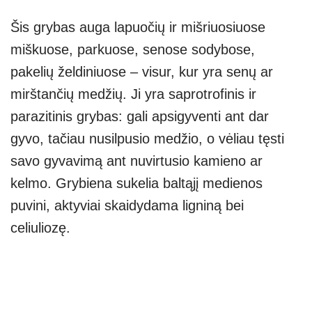
Šis grybas auga lapuočių ir mišriuosiuose
miškuose, parkuose, senose sodybose,
pakelių želdiniuose – visur, kur yra senų ar
mirštančių medžių. Ji yra saprotrofinis ir
parazitinis grybas: gali apsigyventi ant dar
gyvo, tačiau nusilpusio medžio, o vėliau tęsti
savo gyvavimą ant nuvirtusio kamieno ar
kelmo. Grybiena sukelia baltąjį medienos
puvini, aktyviai skaidydama ligniną bei
celiuliozę.