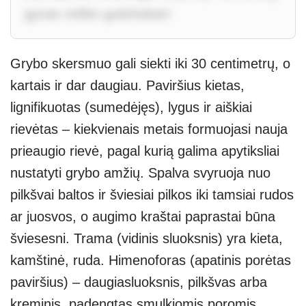
gyvas miško gulsčiukas!
Grybo skersmuo gali siekti iki 30 centimetrų, o
kartais ir dar daugiau. Paviršius kietas,
lignifikuotas (sumedėjęs), lygus ir aiškiai
rievėtas – kiekvienais metais formuojasi nauja
prieaugio rievė, pagal kurią galima apytiksliai
nustatyti grybo amžių. Spalva svyruoja nuo
pilkšvai baltos ir šviesiai pilkos iki tamsiai rudos
ar juosvos, o augimo kraštai paprastai būna
šviesesni. Trama (vidinis sluoksnis) yra kieta,
kamštinė, ruda. Himenoforas (apatinis porėtas
paviršius) – daugiasluoksnis, pilkšvas arba
kreminis, padengtas smulkiomis poromis.