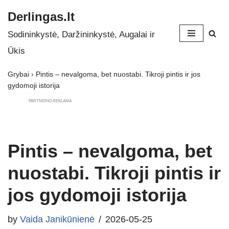
Derlingas.lt
Skip
Sodininkystė, Daržininkystė, Augalai ir
to
Ūkis
content
Grybai
›
Pintis – nevalgoma, bet nuostabi. Tikroji pintis ir jos
gydomoji istorija
PARTNERIO REKLAMA
Pintis – nevalgoma, bet
nuostabi. Tikroji pintis ir
jos gydomoji istorija
by
Vaida Janikūnienė
2026-05-25