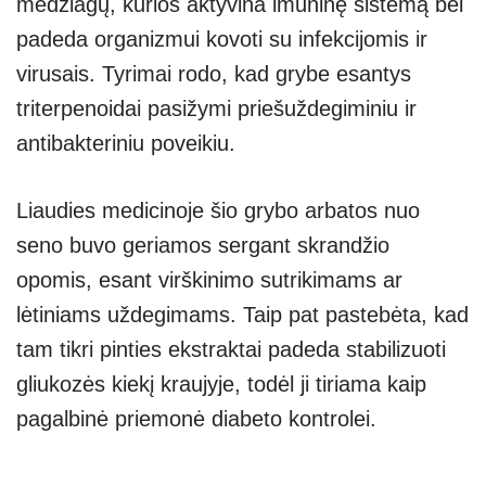
medžiagų, kurios aktyvina imuninę sistemą bei
padeda organizmui kovoti su infekcijomis ir
virusais. Tyrimai rodo, kad grybe esantys
triterpenoidai pasižymi priešuždegiminiu ir
antibakteriniu poveikiu.
Liaudies medicinoje šio grybo arbatos nuo
seno buvo geriamos sergant skrandžio
opomis, esant virškinimo sutrikimams ar
lėtiniams uždegimams. Taip pat pastebėta, kad
tam tikri pinties ekstraktai padeda stabilizuoti
gliukozės kiekį kraujyje, todėl ji tiriama kaip
pagalbinė priemonė diabeto kontrolei.