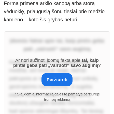
Forma primena arklio kanopą arba storą
vėduoklę, priaugusią šonu tiesiai prie medžio
kamieno – koto šis grybas neturi.
Įdomūs faktai apie tai, kaip pintis geba
pati „vairuoti“ savo augimą
Ar nori sužinoti įdomų faktą apie
tai, kaip
Kadangi šis grybas yra daugiametis, o
pintis geba pati „vairuoti“ savo augimą
?
medžiai, ant kurių jis auga, dažnai
pakrypsta ar nuvirsta, pintis turi unikalų
Peržiūrėti
geotropizmo mechanizmą. Ji sugeba
pajusti žemės trauką ir naująjį sporų
* Šią įdomią informaciją galėsite pamatyti peržiūrėję
trumpą reklamą
sluoksnį užauginti idealiai horizontaliai,
kad sporos sėkmingai išbyrėtų. Tai tiesiog