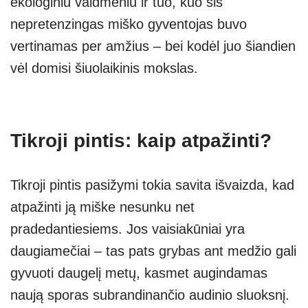
ekologiniu vaidmeniu ir tuo, kuo šis
nepretenzingas miško gyventojas buvo
vertinamas per amžius – bei kodėl juo šiandien
vėl domisi šiuolaikinis mokslas.
Tikroji pintis: kaip atpažinti?
Tikroji pintis pasižymi tokia savita išvaizda, kad
atpažinti ją miške nesunku net
pradedantiesiems. Jos vaisiakūniai yra
daugiamečiai – tas pats grybas ant medžio gali
gyvuoti daugelį metų, kasmet augindamas
naują sporas subrandinančio audinio sluoksnį.