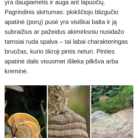
yra daugiametis ir auga ant lapuočių.
Pagrindinis skirtumas: plokščiojo blizgučio
apatinė (porų) pusė yra visiškai balta ir ją
subraižius ar pažeidus akimirksniu nusidažo
tamsiai ruda spalva – tai labai charakteringas
bruožas, kurio tikroji pintis neturi. Pinties
apatinė dalis visuomet išlieka pilkšva arba
kreminė.