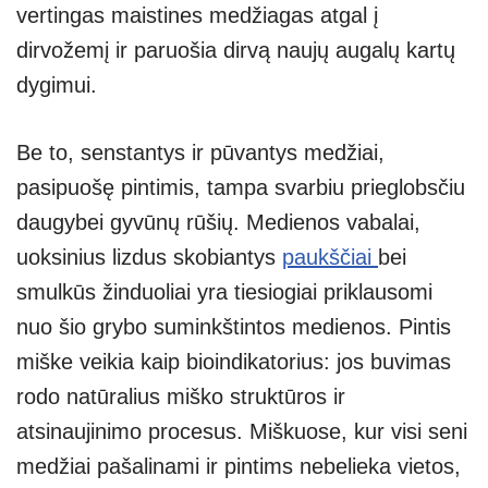
vertingas maistines medžiagas atgal į
dirvožemį ir paruošia dirvą naujų augalų kartų
dygimui.
Be to, senstantys ir pūvantys medžiai,
pasipuošę pintimis, tampa svarbiu prieglobsčiu
daugybei gyvūnų rūšių. Medienos vabalai,
uoksinius lizdus skobiantys
paukščiai
bei
smulkūs žinduoliai yra tiesiogiai priklausomi
nuo šio grybo suminkštintos medienos. Pintis
miške veikia kaip bioindikatorius: jos buvimas
rodo natūralius miško struktūros ir
atsinaujinimo procesus. Miškuose, kur visi seni
medžiai pašalinami ir pintims nebelieka vietos,