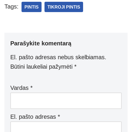
s
e
gr
e
e
Tags:
PINTIS
TIKROJI PINTIS
A
a
n
p
m
g
p
er
Parašykite komentarą
El. pašto adresas nebus skelbiamas.
Būtini laukeliai pažymėti
*
Vardas
*
El. pašto adresas
*