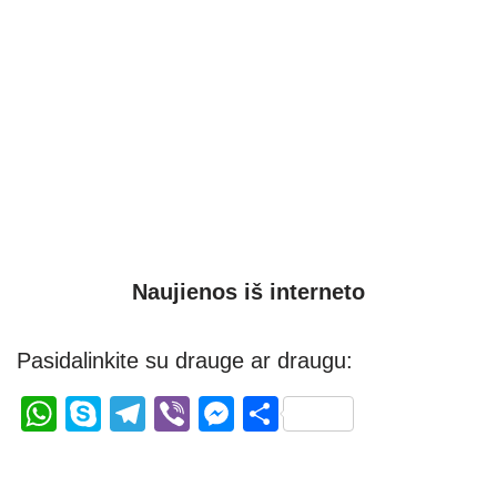
Naujienos iš interneto
Pasidalinkite su drauge ar draugu:
W
S
T
Vi
M
S
h
ky
el
b
e
h
at
p
e
er
ss
ar