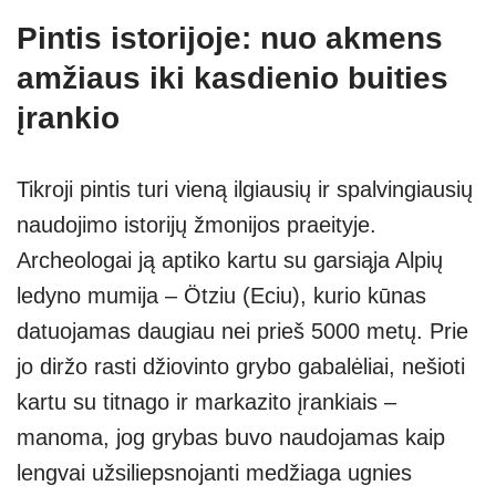
Pintis istorijoje: nuo akmens
amžiaus iki kasdienio buities
įrankio
Tikroji pintis turi vieną ilgiausių ir spalvingiausių
naudojimo istorijų žmonijos praeityje.
Archeologai ją aptiko kartu su garsiąja Alpių
ledyno mumija – Ötziu (Eciu), kurio kūnas
datuojamas daugiau nei prieš 5000 metų. Prie
jo diržo rasti džiovinto grybo gabalėliai, nešioti
kartu su titnago ir markazito įrankiais –
manoma, jog grybas buvo naudojamas kaip
lengvai užsiliepsnojanti medžiaga ugnies