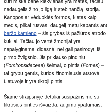
kurį miške bene kiekvienas yra matęs, tačiau
s
e
gr
e
e
nedaugelis žino jo ilgą ir stebinančią istoriją.
A
a
n
Kanopos ar vėduoklės formos, kietas kaip
p
m
g
medis, pilkai rusvas, daugelį metų kabantis ant
p
er
beržo kamieno
– šis grybas iš pažiūros atrodo
kukliai. Tačiau jo vertė žmonijai yra
nepalyginamai didesnė, nei gali pasirodyti iš
pirmo žvilgsnio. Jis priklauso pindinių
(
Fomitopsidaceae
) šeimai, o pintis (
Fomes
) –
tai grybų gentis, kurios žinomiausia atstovė
Lietuvoje ir yra tikroji pintis.
Šiame straipsnyje detaliai susipažinsime su
tikrosios pinties išvaizda, augimo ypatumais,