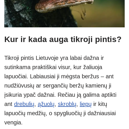
Kur ir kada auga tikroji pintis?
Tikroji pintis Lietuvoje yra labai dažna ir
sutinkama praktiškai visur, kur žaliuoja
lapuočiai. Labiausiai ji mėgsta beržus – ant
nudžiūvusių ar sergančių beržų kamienų ji
įsikuria ypač dažnai. Rečiau ją galima aptikti
ant
drebulių
,
ąžuolų
,
skroblų
,
liepų
ir kitų
lapuočių medžių, o spygliuočių ji dažniausiai
vengia.