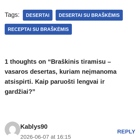
at
p
e
er
ss
ar
s
e
gr
e
e
Tags:
DESERTAI
DESERTAI SU BRAŠKĖMIS
A
a
n
RECEPTAI SU BRAŠKĖMIS
p
m
g
p
er
1 thoughts on “Braškinis tiramisu –
vasaros desertas, kuriam neįmanoma
atsispirti. Kaip paruošti lengvai ir
gardžiai?”
Kablys90
REPLY
2026-06-07 at 16:15