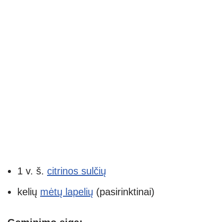
1 v. š.
citrinos sulčių
kelių
mėtų lapelių
(pasirinktinai)