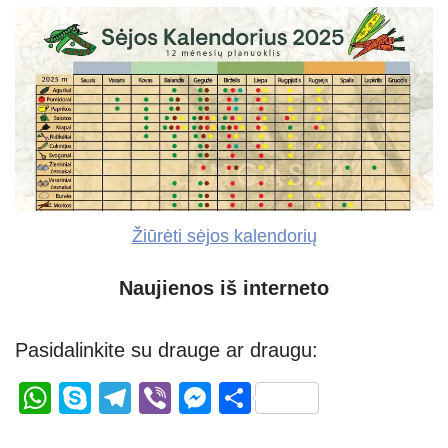
Žiūrėti sėjos kalendorių
Naujienos iš interneto
Pasidalinkite su drauge ar draugu:
W
S
T
Vi
M
S
h
ky
el
b
e
h