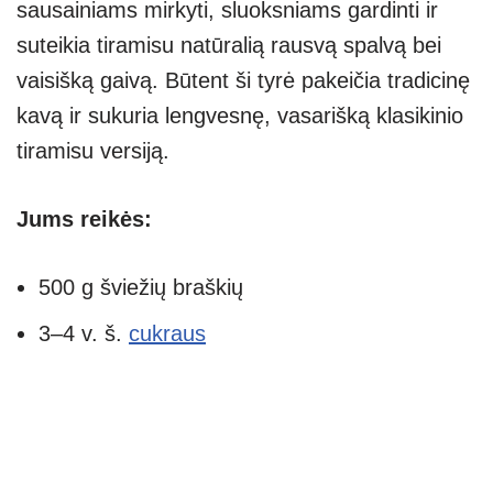
sausainiams mirkyti, sluoksniams gardinti ir
suteikia tiramisu natūralią rausvą spalvą bei
vaisišką gaivą. Būtent ši tyrė pakeičia tradicinę
kavą ir sukuria lengvesnę, vasarišką klasikinio
tiramisu versiją.
Jums reikės:
500 g šviežių braškių
3–4 v. š.
cukraus