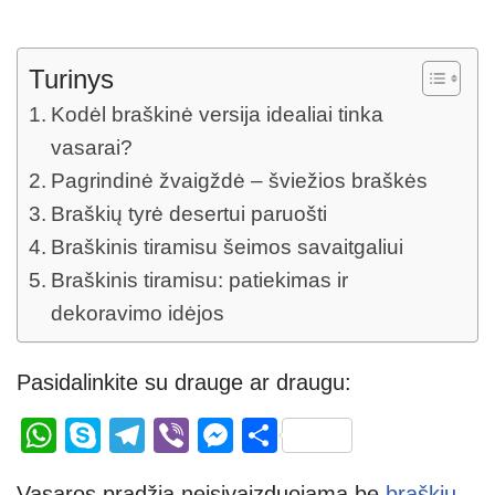
Turinys
Kodėl braškinė versija idealiai tinka
vasarai?
Pagrindinė žvaigždė – šviežios braškės
Braškių tyrė desertui paruošti
Braškinis tiramisu šeimos savaitgaliui
Braškinis tiramisu: patiekimas ir
dekoravimo idėjos
Pasidalinkite su drauge ar draugu:
W
S
T
Vi
M
S
h
ky
el
b
e
h
Vasaros pradžia neįsivaizduojama be
braškių