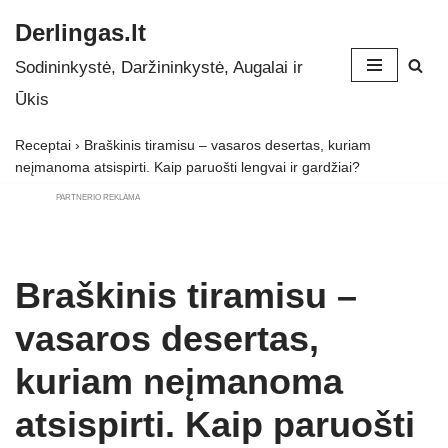
Derlingas.lt
Skip
Sodininkystė, Daržininkystė, Augalai ir
to
Ūkis
content
Receptai
›
Braškinis tiramisu – vasaros desertas, kuriam
neįmanoma atsispirti. Kaip paruošti lengvai ir gardžiai?
PARTNERIO REKLAMA
Braškinis tiramisu –
vasaros desertas,
kuriam neįmanoma
atsispirti. Kaip paruošti