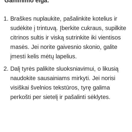
Gaminimo eiga:
Braškes nuplaukite, pašalinkite kotelius ir
sudėkite į trintuvą. Įberkite cukraus, supilkite
citrinos sultis ir viską sutrinkite iki vientisos
masės. Jei norite gaivesnio skonio, galite
įmesti kelis mėtų lapelius.
Dalį tyrės palikite sluoksniavimui, o likusią
naudokite sausainiams mirkyti. Jei norisi
visiškai švelnios tekstūros, tyrę galima
perkošti per sietelį ir pašalinti sėklytes.