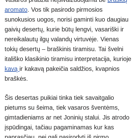
at
p
e
er
ss
ar
aromato
. Vos tik pasirodo pirmosios
s
e
gr
e
e
sunokusios uogos, norisi gaminti kuo daugiau
A
a
n
gaivių desertų, kurie būtų lengvi, vasariški ir
p
m
g
nereikalautų ilgų valandų virtuvėje. Vienas
p
er
tokių desertų – braškinis tiramisu. Tai švelni
itališko klasikinio tiramisu interpretacija, kurioje
kavą
ir kakavą pakeičia saldžios, kvapnios
braškės.
Šis desertas puikiai tinka tiek savaitgalio
pietums su šeima, tiek vasaros šventėms,
gimtadieniams ar net Joninių stalui. Jis atrodo
įspūdingai, tačiau pagaminamas kur kas
paprasčiau, nei gali pasirodyti iš pirmo