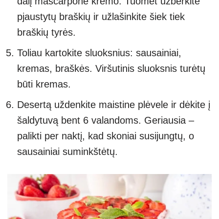
dalį mascarpone kremo. Tuomet užberkite
pjaustytų braškių ir užlašinkite šiek tiek
braškių tyrės.
Toliau kartokite sluoksnius: sausainiai,
kremas, braškės. Viršutinis sluoksnis turėtų
būti kremas.
Desertą uždenkite maistine plėvele ir dėkite į
šaldytuvą bent 6 valandoms. Geriausia –
palikti per naktį, kad skoniai susijungtų, o
sausainiai suminkštėtų.