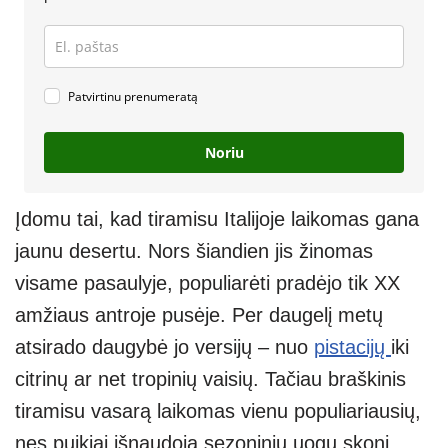
Patvirtinu prenumeratą
Noriu
Įdomu tai, kad tiramisu Italijoje laikomas gana
jaunu desertu. Nors šiandien jis žinomas
visame pasaulyje, populiarėti pradėjo tik XX
amžiaus antroje pusėje. Per daugelį metų
atsirado daugybė jo versijų – nuo
pistacijų
iki
citrinų ar net tropinių vaisių. Tačiau braškinis
tiramisu vasarą laikomas vienu populiariausių,
nes puikiai išnaudoja sezoninių uogų skonį.