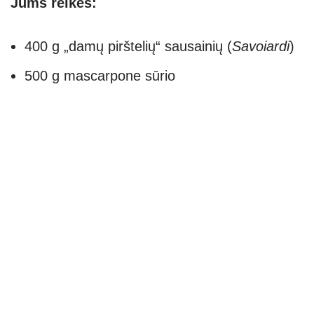
Jums reikės:
400 g „damų pirštelių“ sausainių (
Savoiardi
)
500 g mascarpone sūrio