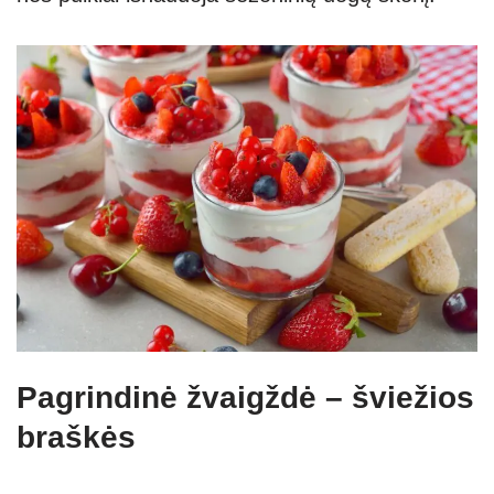
Pagrindinė žvaigždė – šviežios
braškės