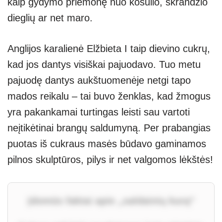
kaip gydymo priemonę nuo kosulio, skrandžio
dieglių ar net maro.
Anglijos karalienė Elžbieta I taip dievino cukrų,
kad jos dantys visiškai pajuodavo. Tuo metu
pajuodę dantys aukštuomenėje netgi tapo
mados reikalu – tai buvo ženklas, kad žmogus
yra pakankamai turtingas leisti sau vartoti
neįtikėtinai brangų saldumyną. Per prabangias
puotas iš cukraus masės būdavo gaminamos
pilnos skulptūros, pilys ir net valgomos lėkštės!
Įdomūs faktai apie „saldainių kurą“