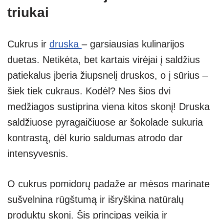
triukai
Cukrus ir
druska
– garsiausias kulinarijos
duetas. Netikėta, bet kartais virėjai į saldžius
patiekalus įberia žiupsnelį druskos, o į sūrius –
šiek tiek cukraus. Kodėl? Nes šios dvi
medžiagos sustiprina viena kitos skonį! Druska
saldžiuose pyragaičiuose ar šokolade sukuria
kontrastą, dėl kurio saldumas atrodo dar
intensyvesnis.
O cukrus pomidorų padaže ar mėsos marinate
sušvelnina rūgštumą ir išryškina natūralų
produktų skonį. Šis principas veikia ir