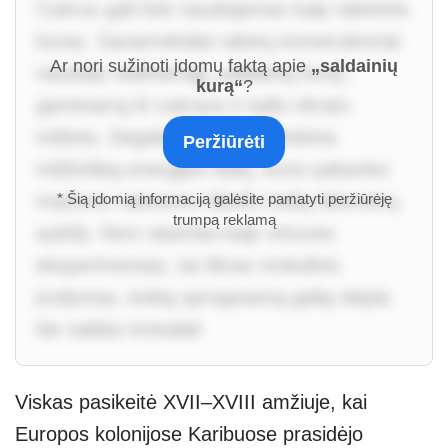
Cukrus gali būti naudojamas kaip raketinis
kuras. Savamoksliai raketų konstruktoriai
Ar nori sužinoti įdomų faktą apie
„saldainių
naudoja vadinamąjį „saldainių kurą“,
kurą“
?
gaminamą iš cukraus ir kalio nitrato
mišinio. Degdamas cukrus išskiria
Peržiūrėti
milžinišką energijos kiekį, kurio pakanka
mažoms raketoms iškelti į kelių kilometrų
* Šią įdomią informaciją galėsite pamatyti peržiūrėję
trumpą reklamą
aukštį. Nors skamba kaip virtuvės
eksperimentas, tai tikras mokslinis
įrodymas, kokią sprogstamą galią slepia
šie saldūs kristalai!
Viskas pasikeitė XVII–XVIII amžiuje, kai
Europos kolonijose Karibuose prasidėjo