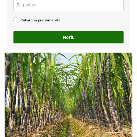
Patvirtinu prenumeratą
Noriu