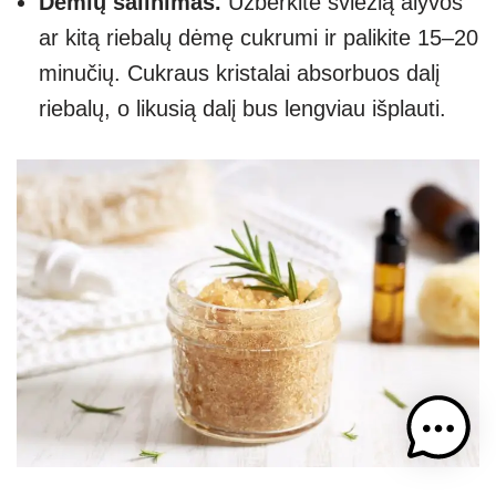
Dėmių šalinimas.
Užberkite šviežią alyvos
ar kitą riebalų dėmę cukrumi ir palikite 15–20
minučių. Cukraus kristalai absorbuos dalį
riebalų, o likusią dalį bus lengviau išplauti.