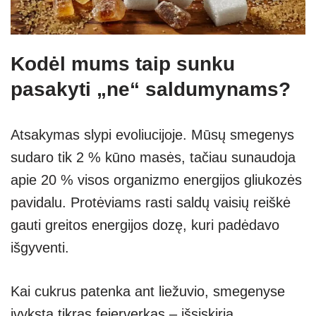
Kodėl mums taip sunku
pasakyti „ne“ saldumynams?
Atsakymas slypi evoliucijoje. Mūsų smegenys
sudaro tik 2 % kūno masės, tačiau sunaudoja
apie 20 % visos organizmo energijos gliukozės
pavidalu. Protėviams rasti saldų vaisių reiškė
gauti greitos energijos dozę, kuri padėdavo
išgyventi.
Kai cukrus patenka ant liežuvio, smegenyse
įvyksta tikras fejerverkas – išsiskiria