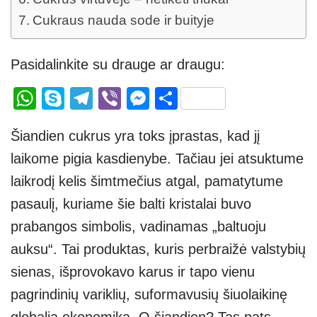
Cukraus nauda sode ir buityje
Pasidalinkite su drauge ar draugu:
W
S
T
Vi
M
S
h
ky
el
b
e
h
Šiandien cukrus yra toks įprastas, kad jį
at
p
e
er
ss
ar
laikome pigia kasdienybe. Tačiau jei atsuktume
s
e
gr
e
e
laikrodį kelis šimtmečius atgal, pamatytume
A
a
n
pasaulį, kuriame šie balti kristalai buvo
p
m
g
prabangos simbolis, vadinamas „baltuoju
p
er
auksu“. Tai produktas, kuris perbraižė valstybių
sienas, išprovokavo karus ir tapo vienu
pagrindinių variklių, suformavusių šiuolaikinę
globalią ekonomiką. O šiandien? Tas pats