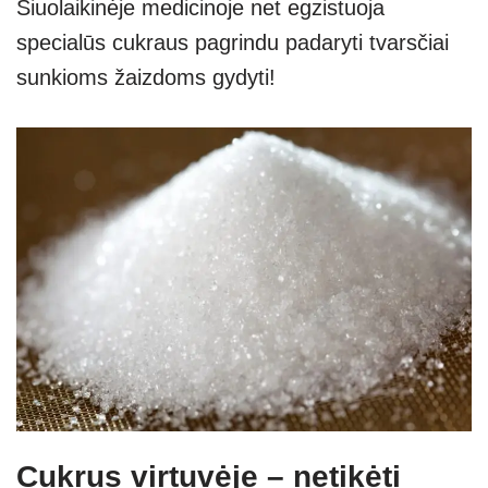
Šiuolaikinėje medicinoje net egzistuoja
specialūs cukraus pagrindu padaryti tvarsčiai
sunkioms žaizdoms gydyti!
Cukrus virtuvėje – netikėti