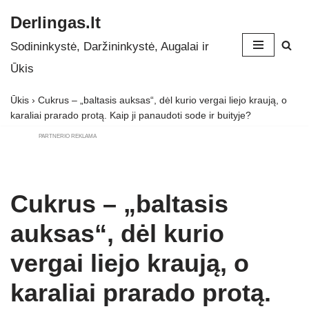
Derlingas.lt
Skip
Sodininkystė, Daržininkystė, Augalai ir
to
Ūkis
content
Ūkis
›
Cukrus – „baltasis auksas“, dėl kurio vergai liejo kraują, o
karaliai prarado protą. Kaip ji panaudoti sode ir buityje?
PARTNERIO REKLAMA
Cukrus – „baltasis
auksas“, dėl kurio
vergai liejo kraują, o
karaliai prarado protą.