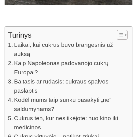
Turinys
Laikai, kai cukrus buvo brangesnis už
auksą
Kaip Napoleonas padovanojo cukrų
Europai?
Baltasis ar rudasis: cukraus spalvos
paslaptis
Kodėl mums taip sunku pasakyti „ne“
saldumynams?
Cukrus ten, kur nesitikėjote: nuo kino iki
medicinos
Cukrus virtuvėje – netikėti triukai