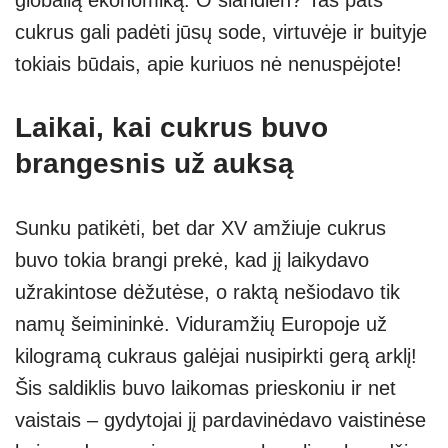
cukrus gali padėti jūsų sode, virtuvėje ir buityje
tokiais būdais, apie kuriuos nė nenuspėjote!
Laikai, kai cukrus buvo
brangesnis už auksą
Sunku patikėti, bet dar XV amžiuje cukrus
buvo tokia brangi prekė, kad jį laikydavo
užrakintose dėžutėse, o raktą nešiodavo tik
namų šeimininkė. Viduramžių Europoje už
kilogramą cukraus galėjai nusipirkti gerą arklį!
Šis saldiklis buvo laikomas prieskoniu ir net
vaistais – gydytojai jį pardavinėdavo vaistinėse