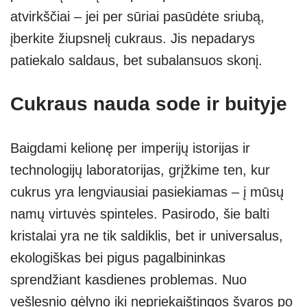
atvirkščiai – jei per sūriai pasūdėte sriubą,
įberkite žiupsnelį cukraus. Jis nepadarys
patiekalo saldaus, bet subalansuos skonį.
Cukraus nauda sode ir buityje
Baigdami kelionę per imperijų istorijas ir
technologijų laboratorijas, grįžkime ten, kur
cukrus yra lengviausiai pasiekiamas – į mūsų
namų virtuvės spinteles. Pasirodo, šie balti
kristalai yra ne tik saldiklis, bet ir universalus,
ekologiškas bei pigus pagalbininkas
sprendžiant kasdienes problemas. Nuo
vešlesnio gėlyno iki nepriekaištingos švaros po