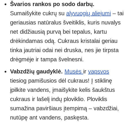
Švarios rankos po sodo darbų.
Sumaišykite cukrų su
alyvuogių aliejumi
– tai
geriausias natūralus šveitiklis, kuris nuvalys
net didžiausią purvą bei tepalus, kartu
drėkindamas odą. Cukraus kristalai geriau
tinka jautriai odai nei druska, nes jie tirpsta
drėgmėje ir tampa švelnesni.
Vabzdžių gaudyklė.
Musės
ir
vapsvos
tiesiog pamišusios dėl cukraus! Į stiklinę
įpilkite vandens, įmaišykite kelis šaukštus
cukraus ir lašelį indų ploviklio. Ploviklis
sumažina paviršiaus įtempimą – vabzdžiai,
nutūpę ant vandens, paskęsta.