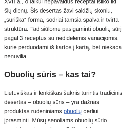
XVII a., o laikui nepavaldūs receptai išliko iki
p
m
g
šių dienų. Šis desertas žavi saldžių skoniu,
p
er
„sūriška“ forma, sodriai tamsia spalva ir tvirta
struktūra. Tad siūlome pasigaminti obuolių sūrį
pagal 3 receptus su nedidelėmis variacijomis,
kurie perduodami iš kartos į kartą, bet niekada
nenuvilia.
Obuolių sūris – kas tai?
Lietuviškas ir lenkiškas šaknis turintis tradicinis
desertas – obuolių sūris – yra dažnas
produktas rudeniniams
obuolių
derliui
įprasminti. Mūsų senoliams obuolių sūrio