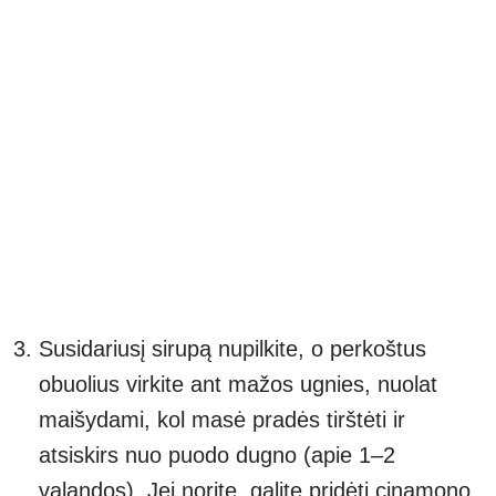
Susidariusį sirupą nupilkite, o perkoštus
obuolius virkite ant mažos ugnies, nuolat
maišydami, kol masė pradės tirštėti ir
atsiskirs nuo puodo dugno (apie 1–2
valandos). Jei norite, galite pridėti cinamono