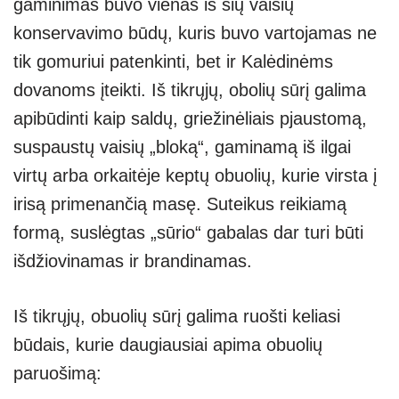
gaminimas buvo vienas iš šių vaisių
konservavimo būdų, kuris buvo vartojamas ne
tik gomuriui patenkinti, bet ir Kalėdinėms
dovanoms įteikti. Iš tikrųjų, obolių sūrį galima
apibūdinti kaip saldų, griežinėliais pjaustomą,
suspaustų vaisių „bloką“, gaminamą iš ilgai
virtų arba orkaitėje keptų obuolių, kurie virsta į
irisą primenančią masę. Suteikus reikiamą
formą, suslėgtas „sūrio“ gabalas dar turi būti
išdžiovinamas ir brandinamas.
Iš tikrųjų, obuolių sūrį galima ruošti keliasi
būdais, kurie daugiausiai apima obuolių
paruošimą: