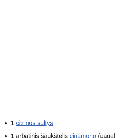
1
citrinos sultys
1 arbatinis šaukštelis
cinamono
(pagal