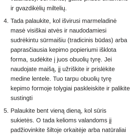
ir gvazdikėlių miltelių.
Tada palaukite, kol išvirusi marmeladinė
masė visiškai atvės ir naudodamiesi
sudrėkintu sūrmaišiu (tradicinis būdas) arba
paprasčiausia kepimo popieriumi išklota
forma, sudėkite į juos obuolių tyrę. Jei
naudojate maišą, jį užriškite ir prislėkite
medine lentele. Tuo tarpu obuolių tyrę
kepimo formoje tolygiai paskleiskite ir palikite
sustingti
Palaukite bent vieną dieną, kol sūris
sukietės. O tada kelioms valandoms jį
padžiovinkite šiltoje orkaitėje arba natūraliai