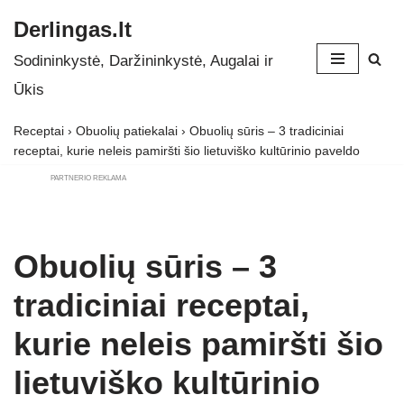
Derlingas.lt
Skip
Sodininkystė, Daržininkystė, Augalai ir
to
Ūkis
content
Receptai
›
Obuolių patiekalai
›
Obuolių sūris – 3 tradiciniai
receptai, kurie neleis pamiršti šio lietuviško kultūrinio paveldo
PARTNERIO REKLAMA
Obuolių sūris – 3
tradiciniai receptai,
kurie neleis pamiršti šio
lietuviško kultūrinio