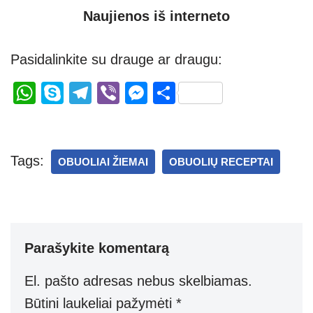
Naujienos iš interneto
Pasidalinkite su drauge ar draugu:
W
S
T
Vi
M
S
h
ky
el
b
e
h
at
p
e
er
ss
ar
s
e
gr
e
e
Tags:
OBUOLIAI ŽIEMAI
OBUOLIŲ RECEPTAI
A
a
n
p
m
g
p
er
Parašykite komentarą
El. pašto adresas nebus skelbiamas.
Būtini laukeliai pažymėti
*