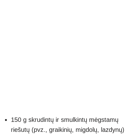
150 g skrudintų ir smulkintų mėgstamų
riešutų (pvz., graikinių, migdolų, lazdynų)