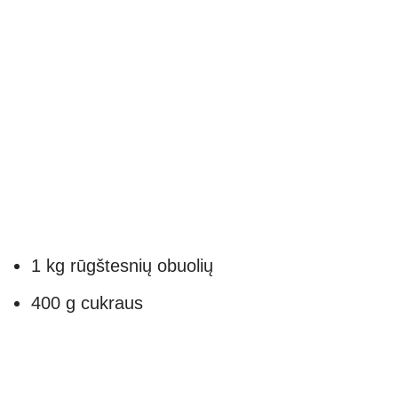
1 kg rūgštesnių obuolių
400 g cukraus