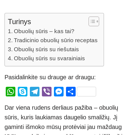
Turinys
Obuolių sūris – kas tai?
Tradicinio obuolių sūrio receptas
Obuolių sūris su riešutais
Obuolių sūris su svarainiais
Pasidalinkite su drauge ar draugu:
W
S
T
Vi
M
S
h
ky
el
b
e
h
Dar viena rudens derliaus pažiba – obuolių
at
p
e
er
ss
ar
sūris, kuris laukiamas daugelio smaližių. Jį
s
e
gr
e
e
gaminti išmoko mūsų protėviai jau maždaug
A
a
n