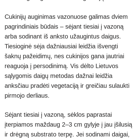
Cukinijų auginimas vazonuose galimas dviem
pagrindiniais būdais – sėjant tiesiai į vazoną
arba sodinant iš anksto užaugintus daigus.
Tiesioginė sėja dažniausiai leidžia išvengti
šaknų pažeidimų, nes cukinijos gana jautriai
reaguoja į persodinimą. Vis dėlto Lietuvos
sąlygomis daigų metodas dažnai leidžia
anksčiau pradėti vegetaciją ir greičiau sulaukti
pirmojo derliaus.
Sėjant tiesiai į vazoną, sėklos paprastai
įterpiamos maždaug 2–3 cm gylyje į jau įšilusią
ir drėgną substrato terpę. Jei sodinami daigai,