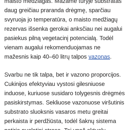
maisto medžiagas. Mažame tūryje substratas
daug greičiau praranda drėgmę, sparčiau
svyruoja jo temperatūra, o maisto medžiagų
rezervas išsenka gerokai anksčiau nei augalui
pasiekus pilną vegetacinį potencialą. Todėl
vienam augalui rekomenduojamas ne
mažesnis kaip 40–60 litrų talpos
vazonas
.
Svarbu ne tik talpa, bet ir vazono proporcijos.
Cukinijos efektyviau vystosi gilesniuose
induose, kuriuose susidaro tolygesnis drėgmės
pasiskirstymas. Sekliuose vazonuose viršutinis
substrato sluoksnis vasaros metu greitai
perkaista ir perdžiūsta, todėl šaknų sistema