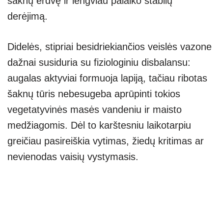
šaknų erdvę ir lengviau palaiko stabilų
derėjimą.
Didelės, stipriai besidriekiančios veislės vazone
dažnai susiduria su fiziologiniu disbalansu:
augalas aktyviai formuoja lapiją, tačiau ribotas
šaknų tūris nebesugeba aprūpinti tokios
vegetatyvinės masės vandeniu ir maisto
medžiagomis. Dėl to karštesniu laikotarpiu
greičiau pasireiškia vytimas, žiedų kritimas ar
nevienodas vaisių vystymasis.