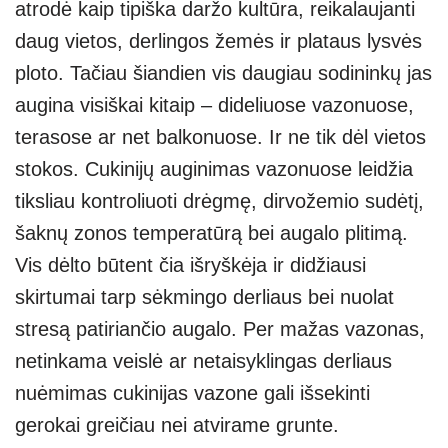
atrodė kaip tipiška daržo kultūra, reikalaujanti
s
e
gr
e
e
daug vietos, derlingos žemės ir plataus lysvės
A
a
n
ploto. Tačiau šiandien vis daugiau sodininkų jas
p
m
g
augina visiškai kitaip – dideliuose vazonuose,
p
er
terasose ar net balkonuose. Ir ne tik dėl vietos
stokos. Cukinijų auginimas vazonuose leidžia
tiksliau kontroliuoti drėgmę, dirvožemio sudėtį,
šaknų zonos temperatūrą bei augalo plitimą.
Vis dėlto būtent čia išryškėja ir didžiausi
skirtumai tarp sėkmingo derliaus bei nuolat
stresą patiriančio augalo. Per mažas vazonas,
netinkama veislė ar netaisyklingas derliaus
nuėmimas cukinijas vazone gali išsekinti
gerokai greičiau nei atvirame grunte.