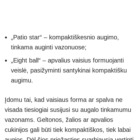
„Patio star“ – kompaktiškesnio augimo,
tinkama auginti vazonuose;
„Eight ball“ – apvalius vaisius formuojanti
veislė, pasižyminti santykinai kompaktišku
augimu.
Įdomu tai, kad vaisiaus forma ar spalva ne
visada tiesiogiai susijusi su augalo tinkamumu
vazonams. Geltonos, žalios ar apvalios
cukinijos gali būti tiek kompaktiškos, tiek labai
augios. Dėl šios priežasties svarbiausia vertinti