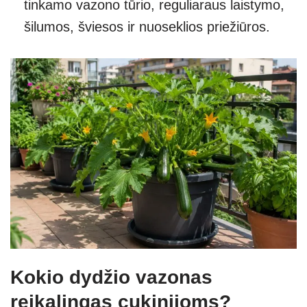
tinkamo vazono tūrio, reguliaraus laistymo,
šilumos, šviesos ir nuoseklios priežiūros.
Kokio dydžio vazonas
reikalingas cukinijoms?