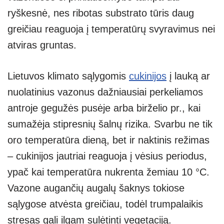
ryškesnė, nes ribotas substrato tūris daug
greičiau reaguoja į temperatūrų svyravimus nei
atviras gruntas.
Lietuvos klimato sąlygomis
cukinijos
į lauką ar
nuolatinius vazonus dažniausiai perkeliamos
antroje gegužės pusėje arba birželio pr., kai
sumažėja stipresnių šalnų rizika. Svarbu ne tik
oro temperatūra dieną, bet ir naktinis režimas
– cukinijos jautriai reaguoja į vėsius periodus,
ypač kai temperatūra nukrenta žemiau 10 °C.
Vazone augančių augalų šaknys tokiose
sąlygose atvėsta greičiau, todėl trumpalaikis
stresas gali ilgam sulėtinti vegetaciją.