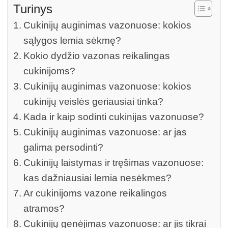
Turinys
Cukinijų auginimas vazonuose: kokios
sąlygos lemia sėkmę?
Kokio dydžio vazonas reikalingas
cukinijoms?
Cukinijų auginimas vazonuose: kokios
cukinijų veislės geriausiai tinka?
Kada ir kaip sodinti cukinijas vazonuose?
Cukinijų auginimas vazonuose: ar jas
galima persodinti?
Cukinijų laistymas ir tręšimas vazonuose:
kas dažniausiai lemia nesėkmes?
Ar cukinijoms vazone reikalingos
atramos?
Cukinijų genėjimas vazonuose: ar jis tikrai