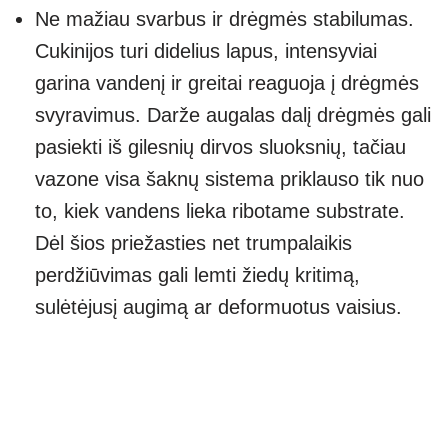
Ne mažiau svarbus ir drėgmės stabilumas.
Cukinijos turi didelius lapus, intensyviai
garina vandenį ir greitai reaguoja į drėgmės
svyravimus. Darže augalas dalį drėgmės gali
pasiekti iš gilesnių dirvos sluoksnių, tačiau
vazone visa šaknų sistema priklauso tik nuo
to, kiek vandens lieka ribotame substrate.
Dėl šios priežasties net trumpalaikis
perdžiūvimas gali lemti žiedų kritimą,
sulėtėjusį augimą ar deformuotus vaisius.