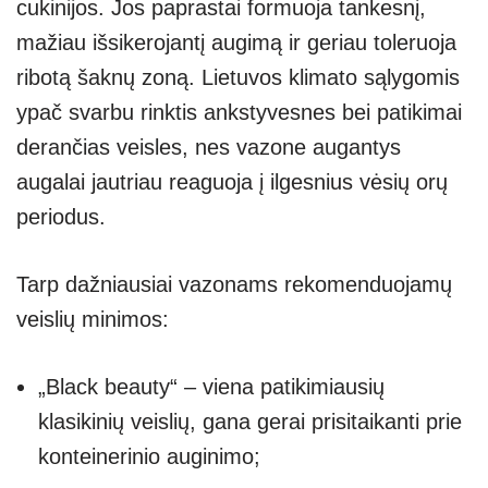
cukinijos. Jos paprastai formuoja tankesnį,
mažiau išsikerojantį augimą ir geriau toleruoja
ribotą šaknų zoną. Lietuvos klimato sąlygomis
ypač svarbu rinktis ankstyvesnes bei patikimai
derančias veisles, nes vazone augantys
augalai jautriau reaguoja į ilgesnius vėsių orų
periodus.
Tarp dažniausiai vazonams rekomenduojamų
veislių minimos:
„Black beauty“ – viena patikimiausių
klasikinių veislių, gana gerai prisitaikanti prie
konteinerinio auginimo;