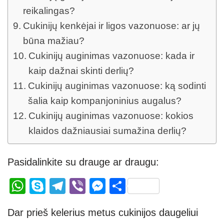
reikalingas?
Cukinijų kenkėjai ir ligos vazonuose: ar jų
būna mažiau?
Cukinijų auginimas vazonuose: kada ir
kaip dažnai skinti derlių?
Cukinijų auginimas vazonuose: ką sodinti
šalia kaip kompanjoninius augalus?
Cukinijų auginimas vazonuose: kokios
klaidos dažniausiai sumažina derlių?
Pasidalinkite su drauge ar draugu:
W
S
T
Vi
M
S
h
ky
el
b
e
h
Dar prieš kelerius metus cukinijos daugeliui
at
p
e
er
ss
ar