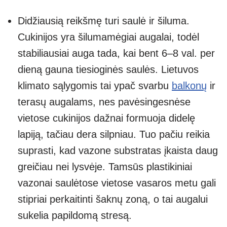
Didžiausią reikšmę turi saulė ir šiluma.
Cukinijos yra šilumamėgiai augalai, todėl
stabiliausiai auga tada, kai bent 6–8 val. per
dieną gauna tiesioginės saulės. Lietuvos
klimato sąlygomis tai ypač svarbu
balkonų
ir
terasų augalams, nes pavėsingesnėse
vietose cukinijos dažnai formuoja didelę
lapiją, tačiau dera silpniau. Tuo pačiu reikia
suprasti, kad vazone substratas įkaista daug
greičiau nei lysvėje. Tamsūs plastikiniai
vazonai saulėtose vietose vasaros metu gali
stipriai perkaitinti šaknų zoną, o tai augalui
sukelia papildomą stresą.