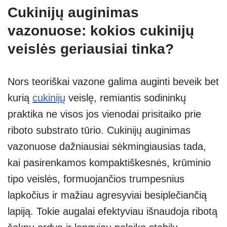
Cukinijų auginimas
vazonuose: kokios cukinijų
veislės geriausiai tinka?
Nors teoriškai vazone galima auginti beveik bet
kurią
cukinijų
veislę, remiantis sodininkų
praktika ne visos jos vienodai prisitaiko prie
riboto substrato tūrio. Cukinijų auginimas
vazonuose dažniausiai sėkmingiausias tada,
kai pasirenkamos kompaktiškesnės, krūminio
tipo veislės, formuojančios trumpesnius
lapkočius ir mažiau agresyviai besiplečiančią
lapiją. Tokie augalai efektyviau išnaudoja ribotą