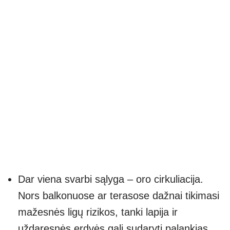
Dar viena svarbi sąlyga – oro cirkuliacija.
Nors balkonuose ar terasose dažnai tikimasi
mažesnės ligų rizikos, tanki lapija ir
uždaresnės erdvės gali sudaryti palankias