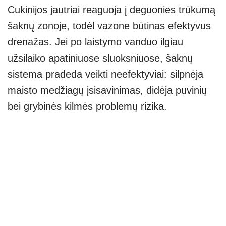
Cukinijos jautriai reaguoja į deguonies trūkumą
šaknų zonoje, todėl vazone būtinas efektyvus
drenažas. Jei po laistymo vanduo ilgiau
užsilaiko apatiniuose sluoksniuose, šaknų
sistema pradeda veikti neefektyviai: silpnėja
maisto medžiagų įsisavinimas, didėja puvinių
bei grybinės kilmės problemų rizika.