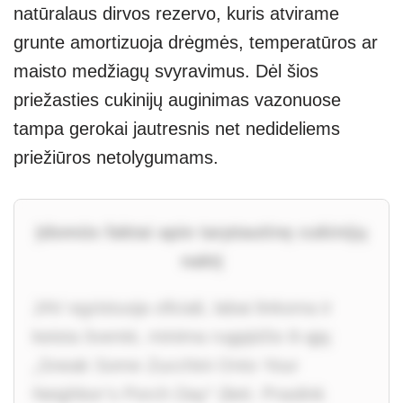
natūralaus dirvos rezervo, kuris atvirame
grunte amortizuoja drėgmės, temperatūros ar
maisto medžiagų svyravimus. Dėl šios
priežasties cukinijų auginimas vazonuose
tampa gerokai jautresnis net nedideliems
priežiūros netolygumams.
Įdomūs faktai apie tarptautinę cukinijų
naktį
JAV egzistuoja oficiali, labai linksma ir
keista šventė, minima rugpjūčio 8-ąją:
„Sneak Some Zucchini Onto Your
Neighbor’s Porch Day“ (lieti. Praslink