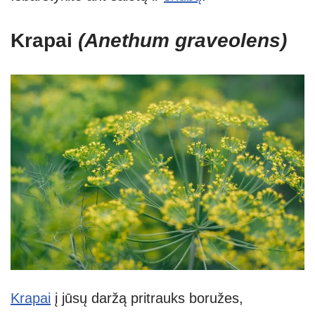
Krapai
(Anethum graveolens)
Krapai
į jūsų daržą pritrauks boružes,