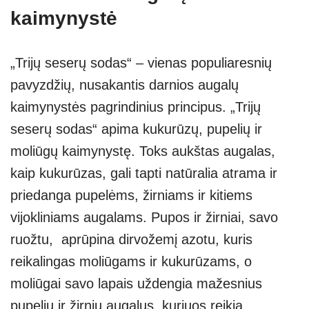
kaimynystė
„Trijų seserų sodas“ – vienas populiaresnių
pavyzdžių, nusakantis darnios augalų
kaimynystės pagrindinius principus. „Trijų
seserų sodas“ apima kukurūzų, pupelių ir
moliūgų kaimynystę. Toks aukštas augalas,
kaip kukurūzas, gali tapti natūralia atrama ir
priedanga pupelėms, žirniams ir kitiems
vijokliniams augalams. Pupos ir žirniai, savo
ruožtu, aprūpina dirvožemį azotu, kuris
reikalingas moliūgams ir kukurūzams, o
moliūgai savo lapais uždengia mažesnius
pupelių ir žirnių augalus, kuriuos reikia