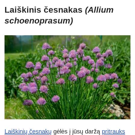
Laiškinis česnakas
(Allium
schoenoprasum)
Laiškinių česnakų
gėlės į jūsų daržą
pritrauks