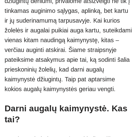
džiugintų derliumi, privalome atsižvelgti ne tik į
s
e
gr
e
e
tinkamas auginimo sąlygas, aplinką, bet kartu
A
a
n
ir jų suderinamumą tarpusavyje. Kai kurios
p
m
g
žolelės ir augalai puikiai auga kartu, suteikdami
p
er
vienas kitam naudingą kaimynystę, kitas –
verčiau auginti atskirai. Šiame straipsnyje
pateiksime atsakymus apie tai, ką sodinti šalia
prieskoninių žolelių, kad darni augalų
kaimynystė džiugintų. Taip pat aptarsime
kokios augalų kaimynystės geriau vengti.
Darni augalų kaimynystė. Kas
tai?