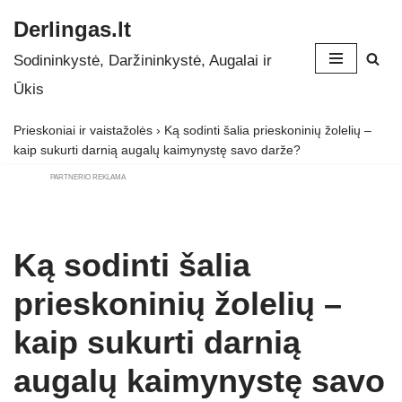
Derlingas.lt
Skip
Sodininkystė, Daržininkystė, Augalai ir
to
Ūkis
content
Prieskoniai ir vaistažolės
›
Ką sodinti šalia prieskoninių žolelių –
kaip sukurti darnią augalų kaimynystę savo darže?
PARTNERIO REKLAMA
Ką sodinti šalia
prieskoninių žolelių –
kaip sukurti darnią
augalų kaimynystę savo