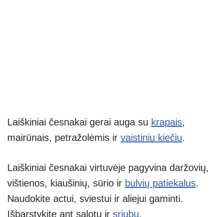
Laiškiniai česnakai gerai auga su
krapais
,
mairūnais, petražolėmis ir
vaistiniu kiečiu
.
Laiškiniai česnakai virtuvėje
pagyvina daržovių,
vištienos, kiaušinių, sūrio ir
bulvių patiekalus
.
Naudokite actui, sviestui ir aliejui gaminti.
Išbarstykite ant salotų ir
sriubų
.