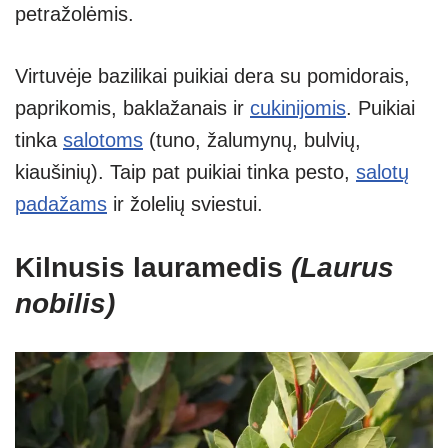
petražolėmis.
Virtuvėje bazilikai puikiai dera su pomidorais,
paprikomis, baklažanais ir
cukinijomis
. Puikiai
tinka
salotoms
(tuno, žalumynų, bulvių,
kiaušinių). Taip pat puikiai tinka pesto,
salotų
padažams
ir žolelių sviestui.
Kilnusis lauramedis
(Laurus
nobilis)