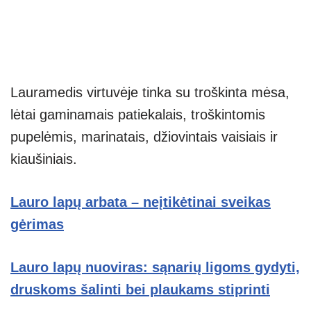
Lauramedis virtuvėje tinka su troškinta mėsa,
lėtai gaminamais patiekalais, troškintomis
pupelėmis, marinatais, džiovintais vaisiais ir
kiaušiniais.
Lauro lapų arbata – neįtikėtinai sveikas
gėrimas
Lauro lapų nuoviras: sąnarių ligoms gydyti,
druskoms šalinti bei plaukams stiprinti