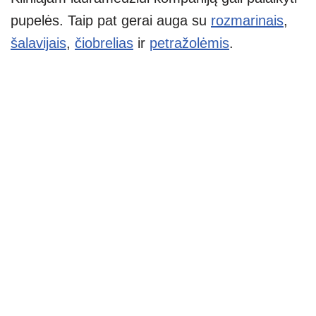
pupelės. Taip pat gerai auga su
rozmarinais
,
šalavijais
,
čiobrelias
ir
petražolėmis
.