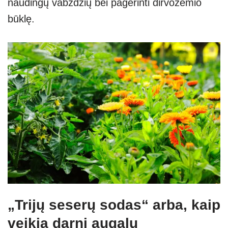
naudingų vabzdžių bei pagerinti dirvožemio
būklę.
„Trijų seserų sodas“ arba, kaip
veikia darni augalų