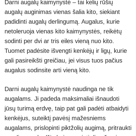
Darni augalų kaimynystė – tai kelių rūšių
augalų auginimas vienas šalia kito, siekiant
padidinti augalų derlingumą. Augalus, kurie
netoleruoja vienas kito kaimynystės, reikėtų
sodinti per dvi ar tris eiles vieną nuo kito.
Tuomet padėsite išvengti kenkėjų ir ligų, kurie
gali pasireikšti greičiau, jei visus tuos pačius
augalus sodinsite arti vieną kito.
Darni augalų kaimynystė naudinga ne tik
augalams. Ji padeda maksimaliai išnaudoti
jūsų turimą erdvę, taip pat gali padėti atbaidyti
kenkėjus, suteiktį pavėsį mažesniems
augalams, prislopinti piktžolių augimą, pritraukti