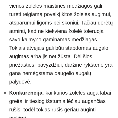
vienos žolelės maistinės medžiagos gali
turėti teigiamą poveikį kitos žolelės augimui,
atsparumui ligoms bei skoniui. Tačiau derėtų
atminti, kad ne kiekviena žolelė toleruoja
savo kaimyno gaminamas medžiagas.
Tokiais atvejais gali būti stabdomas augalo
augimas arba jis net žūsta. Dėl šios
priežasties, pavyzdžiui, daržinė rykštenė yra
gana nemėgstama daugelio augalų
palydovė.
Konkurencija
: kai kurios žolelės auga labai
greitai ir tiesiog išstumia lėčiau augančias
rūšis, todėl tokias rūšis geriau auginti
atskirai.