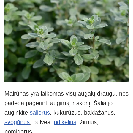
Mairūnas yra laikomas visų augalų draugu, nes
padeda pagerinti augimą ir skonį. Šalia jo
auginkite
salierus
, kukurūzus, baklažanus,
svogūnus
, bulves,
ridikėlius
, žirnius,
pomidorus.