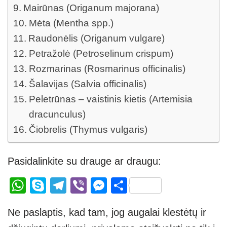
Mairūnas (Origanum majorana)
Mėta (Mentha spp.)
Raudonėlis (Origanum vulgare)
Petražolė (Petroselinum crispum)
Rozmarinas (Rosmarinus officinalis)
Šalavijas (Salvia officinalis)
Peletrūnas – vaistinis kietis (Artemisia
dracunculus)
Čiobrelis (Thymus vulgaris)
Pasidalinkite su drauge ar draugu:
W
S
T
Vi
M
S
h
ky
el
b
e
h
Ne paslaptis, kad tam, jog augalai klestėtų ir
at
p
e
er
ss
ar