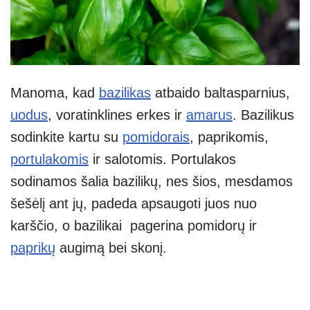
Manoma, kad
bazilikas
atbaido baltasparnius,
uodus
, voratinklines erkes ir
amarus
. Bazilikus
sodinkite kartu su
pomidorais
, paprikomis,
portulakomis
ir salotomis. Portulakos
sodinamos šalia bazilikų, nes šios, mesdamos
šešėlį ant jų, padeda apsaugoti juos nuo
karščio, o bazilikai pagerina pomidorų ir
paprikų
augimą bei skonį.