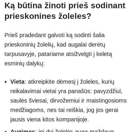
Ką būtina žinoti prieš sodinant
prieskonines žoleles?
Prieš pradedant galvoti ką sodinti šalia
prieskoninių žolelių, kad augalai derėtų
tarpusavyje, patariame atsižvelgti į keletą
esminių dalykų:
Vieta
: atkreipkite dėmesį į žoleles, kurių
reikalavimai vietai yra panašūs: pavyzdžiui,
saulės šviesai, dirvožemiui ir maistingosioms
medžiagoms, nes tai reiškia, jog jos gerai
jausis viena kitos kompanijoje.
Augimas
: jei dvi žolelės auga maždaug