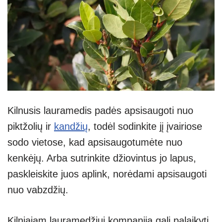
Kilnusis lauramedis padės apsisaugoti nuo
piktžolių ir
kandžių
, todėl sodinkite jį įvairiose
sodo vietose, kad apsisaugotumėte nuo
kenkėjų. Arba sutrinkite džiovintus jo lapus,
paskleiskite juos aplink, norėdami apsisaugoti
nuo vabzdžių.
Kilniajam lauramedžiui kompaniją gali palaikyti