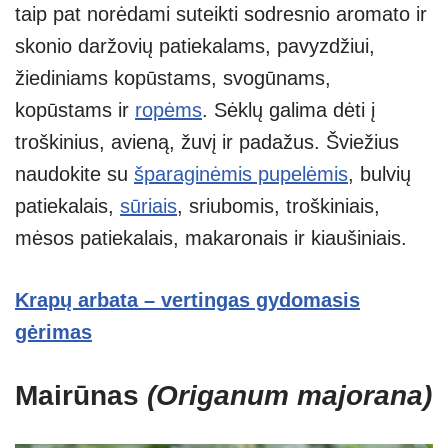
taip pat norėdami suteikti sodresnio aromato ir
skonio daržovių patiekalams, pavyzdžiui,
žiediniams kopūstams, svogūnams,
kopūstams ir
ropėms
. Sėklų galima dėti į
troškinius, avieną, žuvį ir padažus. Šviežius
naudokite su
šparaginėmis pupelėmis
, bulvių
patiekalais,
sūriais
, sriubomis, troškiniais,
mėsos patiekalais, makaronais ir kiaušiniais.
Krapų arbata – vertingas gydomasis
gėrimas
Mairūnas
(Origanum majorana)