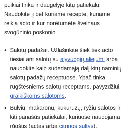
puikiai tinka ir daugelyje kitų patiekalų!
Naudokite jį bet kuriame recepte, kuriame
reikia acto ir kur norėtumėte švelnaus
svogūninio poskonio.
Salotų padažai. Užlašinkite šiek tiek acto
tiesiai ant salotų su
alyvuogių aliejumi
arba
naudokite kaip sudedamąją dalį kitų naminių
salotų padažų receptuose. Ypač tinka
rūgštesniems salotų receptams, pavyzdžiui,
graikiškoms salotoms
.
Bulvių, makaronų, kukurūzų, ryžių salotos ir
kiti panašūs patiekalai, kuriuose naudojama
rūgštis (actas arba
citrinos sultys
).