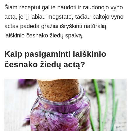
Šiam receptui galite naudoti ir raudonojo vyno
actą, jei jį labiau mėgstate, tačiau baltojo vyno
actas padeda gražiai išryškinti natūralią
laiškinio česnako žiedų spalvą.
Kaip pasigaminti laiškinio
česnako žiedų actą?