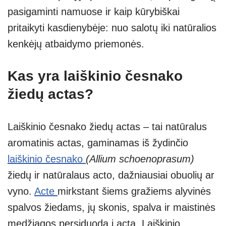
pasigaminti namuose ir kaip kūrybiškai
pritaikyti kasdienybėje: nuo salotų iki natūralios
kenkėjų atbaidymo priemonės.
Kas yra laiškinio česnako
žiedų actas?
Laiškinio česnako žiedų actas – tai natūralus
aromatinis actas, gaminamas iš žydinčio
laiškinio česnako
(Allium schoenoprasum)
žiedų ir natūralaus acto, dažniausiai obuolių ar
vyno.
Acte
mirkstant šiems gražiems alyvinės
spalvos žiedams, jų skonis, spalva ir maistinės
medžiagos persiduoda į actą. Laiškinio