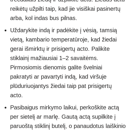
reikėtų užpilti taip, kad jie visiškai pasinertų
arba, kol indas bus pilnas.
Uždarykite indą ir padėkite į vėsią, tamsią
vietą, kambario temperatūroje, kad žiedai
gerai išmirktų ir prisigertų acto. Palikite
stiklainį mažiausiai 1–2 savaitėms.
Pirmosiomis dienomis galite švelniai
pakratyti ar pavartyti indą, kad viršuje
plūduriuojantys žiedai taip pat prisigertų
acto.
Pasibaigus mirkymo laikui, perkoškite actą
per sietelį ar marlę. Gautą actą supilkite į
paruoštą stiklinį butelį, o panaudotus laiškinio