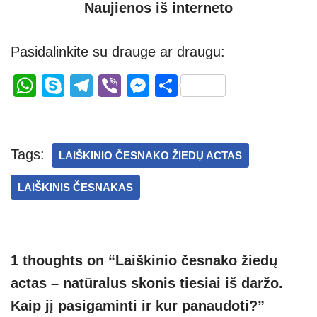
Naujienos iš interneto
Pasidalinkite su drauge ar draugu:
W
S
T
Vi
M
S
h
ky
el
b
e
h
at
p
e
er
ss
ar
s
e
gr
e
e
Tags:
LAIŠKINIO ČESNAKO ŽIEDŲ ACTAS
A
a
n
LAIŠKINIS ČESNAKAS
p
m
g
p
er
1 thoughts on “Laiškinio česnako žiedų
actas – natūralus skonis tiesiai iš daržo.
Kaip jį pasigaminti ir kur panaudoti?”