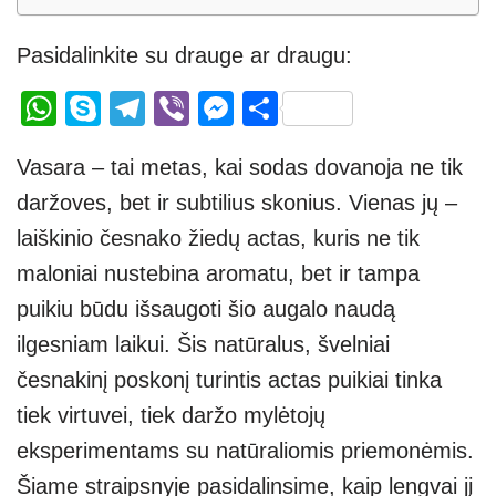
Pasidalinkite su drauge ar draugu:
W
S
T
Vi
M
S
h
ky
el
b
e
h
Vasara – tai metas, kai sodas dovanoja ne tik
at
p
e
er
ss
ar
daržoves, bet ir subtilius skonius. Vienas jų –
s
e
gr
e
e
laiškinio česnako žiedų actas, kuris ne tik
A
a
n
maloniai nustebina aromatu, bet ir tampa
p
m
g
puikiu būdu išsaugoti šio augalo naudą
p
er
ilgesniam laikui. Šis natūralus, švelniai
česnakinį poskonį turintis actas puikiai tinka
tiek virtuvei, tiek daržo mylėtojų
eksperimentams su natūraliomis priemonėmis.
Šiame straipsnyje pasidalinsime, kaip lengvai jį