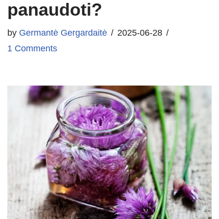
panaudoti?
by
Germantė Gergardaitė
2025-06-28
1 Comments