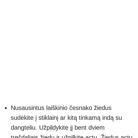
Nusausintus laiškinio česnako žiedus
sudėkite į stiklainį ar kitą tinkamą indą su
dangteliu. Užpildykite jį bent dviem
trečdaliais žiedų ir užpilkite actu. Žiedus actu