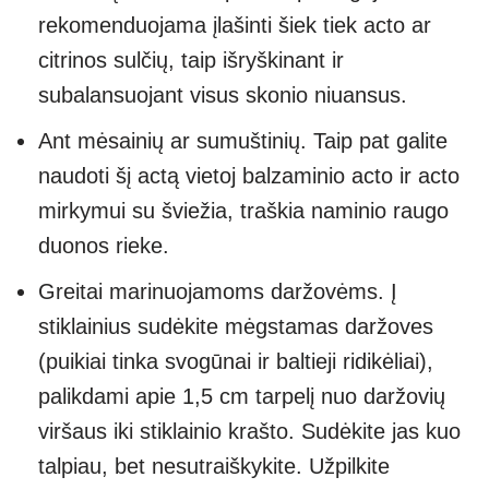
rekomenduojama įlašinti šiek tiek acto ar
citrinos sulčių, taip išryškinant ir
subalansuojant visus skonio niuansus.
Ant mėsainių ar sumuštinių. Taip pat galite
naudoti šį actą vietoj balzaminio acto ir acto
mirkymui su šviežia, traškia naminio raugo
duonos rieke.
Greitai marinuojamoms daržovėms. Į
stiklainius sudėkite mėgstamas daržoves
(puikiai tinka svogūnai ir baltieji ridikėliai),
palikdami apie 1,5 cm tarpelį nuo daržovių
viršaus iki stiklainio krašto. Sudėkite jas kuo
talpiau, bet nesutraiškykite. Užpilkite