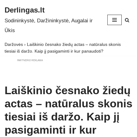
Derlingas.lt
Skip
Sodininkystė, Daržininkystė, Augalai ir
to
Ūkis
content
Daržovės
›
Laiškinio česnako žiedų actas – natūralus skonis
tiesiai iš daržo. Kaip jį pasigaminti ir kur panaudoti?
PARTNERIO REKLAMA
Laiškinio česnako žiedų
actas – natūralus skonis
tiesiai iš daržo. Kaip jį
pasigaminti ir kur