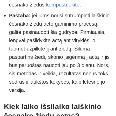
česnako žiedus
kompostuokite
.
Pastaba:
jei jums norisi sutrumpinti laiškinio
česnako žiedų acto gaminimo procesą,
galite pasinaudoti šia gudrybe. Pirmiausia,
lengvai pašildykite actą ant viryklės, o
tuomet užpilkite jį ant žiedų. Šiluma
paspartins žiedų skonio įsigėrimą į actą ir jis
bus paruoštas naudoti jau po 3 dienų. Nors,
šis metodas ir veikia, rezultatas nebus toks
sodrus ir aukštos kokybės, kaip lėtesnė jo
versija.
Kiek laiko išsilaiko laiškinio
česnako žiedų actas?