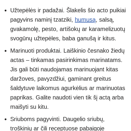
Užtepėlės ir padažai. Šlakelis šio acto puikiai
pagyvins naminį tzatziki,
humusą
, salsą,
gvakamolę, pesto, artišokų ar karamelizuotų
svogūnų užtepėles, baba ganušą ir kitus.
Marinuoti produktai. Laiškinio česnako žiedų
actas – tinkamas pasirinkimas marinatams.
Jis gali būti naudojamas marinuojant kitas
daržoves, pavyzdžiui, gaminant greitus
šaldytuve laikomus agurkėlius ar marinuotas
paprikas. Galite naudoti vien tik šį actą arba
maišyti su kitu.
Sriuboms pagyvinti. Daugelio sriubų,
troškinių ar čili receptuose pabaigoje