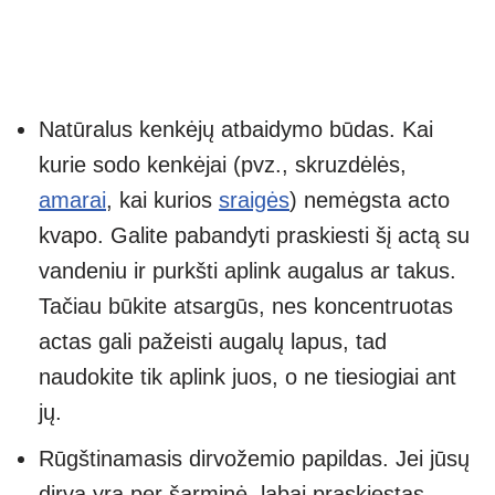
Natūralus kenkėjų atbaidymo būdas. Kai
kurie sodo kenkėjai (pvz., skruzdėlės,
amarai
, kai kurios
sraigės
) nemėgsta acto
kvapo. Galite pabandyti praskiesti šį actą su
vandeniu ir purkšti aplink augalus ar takus.
Tačiau būkite atsargūs, nes koncentruotas
actas gali pažeisti augalų lapus, tad
naudokite tik aplink juos, o ne tiesiogiai ant
jų.
Rūgštinamasis dirvožemio papildas. Jei jūsų
dirva yra per šarminė, labai praskiestas