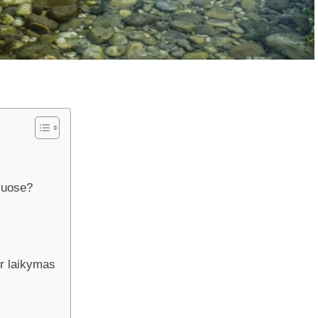
žuose?
ir laikymas