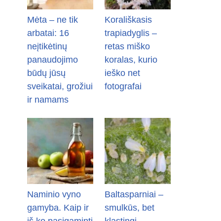
Mėta – ne tik
Korališkasis
arbatai: 16
trapiadyglis –
neįtikėtinų
retas miško
panaudojimo
koralas, kurio
būdų jūsų
ieško net
sveikatai, grožiui
fotografai
ir namams
Naminio vyno
Baltasparniai –
gamyba. Kaip ir
smulkūs, bet