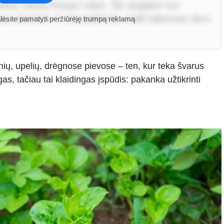
žių vaistų kraujui valyti. Šis augalas turi
iau vitamino C nei apelsinai, todėl laikomas tikru
alėsite pamatyti peržiūrėję trumpą reklamą
tinių, upelių, drėgnose pievose – ten, kur teka švarus
gas, tačiau tai klaidingas įspūdis: pakanka užtikrinti