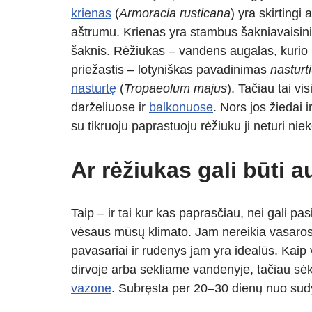
krienas
(
Armoracia rusticana
) yra skirtingi
aštrumu. Krienas yra stambus šakniavaisinis
šaknis. Rėžiukas – vandens augalas, kurio ma
priežastis – lotyniškas pavadinimas
nasturt
nasturtę
(
Tropaeolum majus
). Tačiau tai v
darželiuose ir
balkonuose
. Nors jos žiedai 
su tikruoju paprastuoju rėžiuku ji neturi nie
Ar rėžiukas gali būti
Taip – ir tai kur kas paprasčiau, nei gali pas
vėsaus mūsų klimato. Jam nereikia vasaros ka
pavasariai ir rudenys jam yra idealūs. Kaip 
dirvoje arba sekliame vandenyje, tačiau sė
vazone
. Subręsta per 20–30 dienų nuo sudy