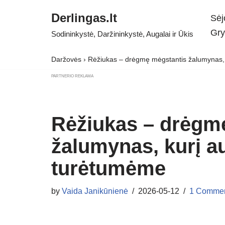
Derlingas.lt
Sėj
Skip
Gry
Sodininkystė, Daržininkystė, Augalai ir Ūkis
to
content
Daržovės
›
Rėžiukas – drėgmę mėgstantis žalumynas, 
PARTNERIO REKLAMA
Rėžiukas – drėgm
žalumynas, kurį a
turėtumėme
by
Vaida Janikūnienė
2026-05-12
1 Comme