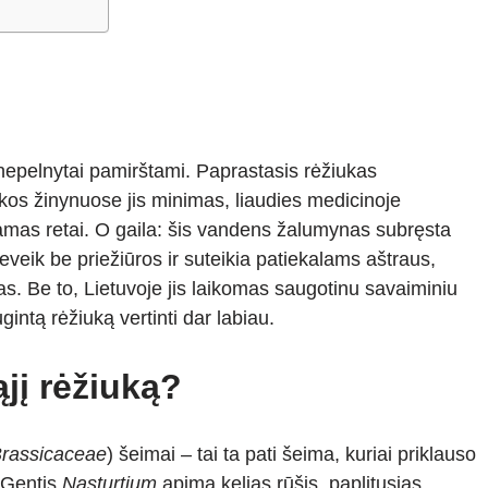
t nepelnytai pamirštami. Paprastasis rėžiukas
ikos žinynuose jis minimas, liaudies medicinoje
kamas retai. O gaila: šis vandens žalumynas subręsta
eveik be priežiūros ir suteikia patiekalams aštraus,
las. Be to, Lietuvoje jis laikomas saugotinu savaiminiu
intą rėžiuką vertinti dar labiau.
ąjį rėžiuką?
rassicaceae
) šeimai – tai ta pati šeima, kuriai priklauso
 Gentis
Nasturtium
apima kelias rūšis, paplitusias