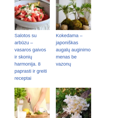
Salotos su
Kokedama –
arbūzu –
japoniškas
vasaros gaivos
augalų auginimo
ir skonių
menas be
harmonija. 8
vazonų
paprasti ir greiti
receptai