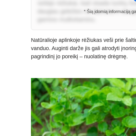
vešėjo rėžiukai, kad visada turėtų švie
daugiau geležies nei špinatai ir daug
* Šią įdomią informaciją g
gamtos multivitaminu.
Natūralioje aplinkoje rėžiukas veši prie šal
vanduo. Auginti darže jis gali atrodyti įnorin
pagrindinį jo poreikį – nuolatinę drėgmę.