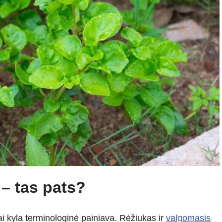
 – tas pats?
ai kyla terminologinė painiava. Rėžiukas ir
valgomasis