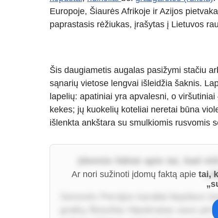
Europoje, Šiaurės Afrikoje ir Azijos pietvaka
paprastasis rėžiukas, įrašytas į Lietuvos r
Šis daugiametis augalas pasižymi stačiu arb
sąnarių vietose lengvai išleidžia šaknis. La
lapelių: apatiniai yra apvalesni, o viršutiniai
kekes; jų kuokelių koteliai neretai būna viole
išlenkta ankštara su smulkiomis rusvomis s
Įdomūs faktai apie tai, kad rė
„s
Ar nori sužinoti įdomų faktą apie
tai,
„s
Senovės Persijos karaliai liepdavo kari
graikų filosofas Hipokratas savo pirm