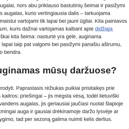
 augalai, nors abu priklauso bastutinių šeimai ir pasižymi
 augalas, kurio vertingiausia dalis – tarkuojama
istui vartojami tik lapai bei jauni ūgliai. Kita painiavos
ium
, kuris dažnai vartojamas kalbant apie
didžiąją
isiškai kita šeima: nasturtė yra gėlė, auginama
ir lapai taip pat valgomi bei pasižymi panašiu aštrumu,
ko bendra.
 auginamas mūsų daržuose?
irodyti. Paprastasis rėžiukas puikiai prisitaikęs prie
itros; priešingai – jis mėgsta vėsą, todėl lietuviški
vandens augalas, jis geriausiai jaučiasi nuolat šlapioje
kmingai auga ir gausiai drėkinamoje daržo lysvėje ar
gimo, tad per sezoną galima nuimti kelis derlius.