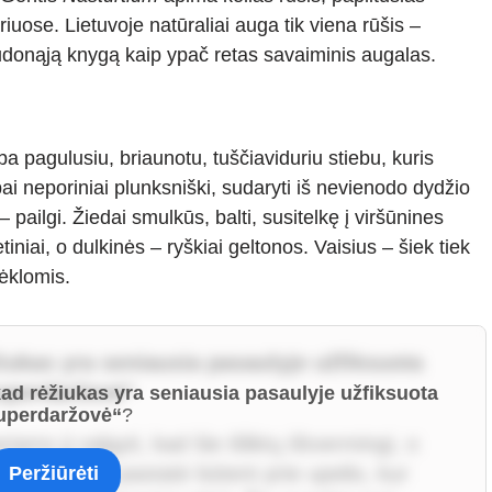
riuose. Lietuvoje natūraliai auga tik viena rūšis –
audonąją knygą kaip ypač retas savaiminis augalas.
a pagulusiu, briaunotu, tuščiaviduriu stiebu, kuris
pai neporiniai plunksniški, sudaryti iš nevienodo dydžio
 – pailgi. Žiedai smulkūs, balti, susitelkę į viršūnines
tiniai, o dulkinės – ryškiai geltonos. Vaisius – šiek tiek
ėklomis.
žiukas yra seniausia pasaulyje užfiksuota
uperdaržovė“
 kad rėžiukas yra seniausia pasaulyje užfiksuota
uperdaržovė“
?
ams jį valgyti, kad šie išliktų ištvermingi, o
ąją ligoninę pastatė būtent prie upelio, kur
Peržiūrėti