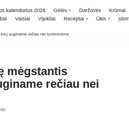
os kalendorius 2026
Gėlės
Daržovės
Krūmai
bai
Vaisiai
Vijokliai
Receptai
Ūkis
Įdo
kurį auginame rečiau nei turėtumėme
ę mėgstantis
uginame rečiau nei
nts