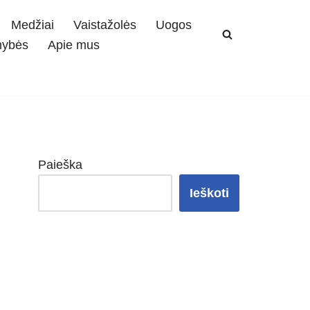
Medžiai
Vaistažolės
Uogos
mybės
Apie mus
Paieška
Ieškoti