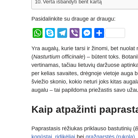
Verta išbandyti bent kartą
Pasidalinkite su drauge ar draugu:
W
S
T
Vi
M
S
h
ky
el
b
e
h
Yra augalų, kurie tarsi ir žinomi, bet nuola
at
p
e
er
ss
ar
(
Nasturtium officinale
) – būtent toks. Botan
s
e
gr
e
e
vertinamas, tačiau lietuvių daržuose aptin
A
a
n
per kelias savaites, drėgnoje vietoje auga b
p
m
g
šviežio skonio, kokio neturi joks kitas auga
p
er
augalu – tai papildoma priežastis savo užaug
Kaip atpažinti paprast
Paprastasis rėžiukas priklauso bastutinių (
B
kopūstai
,
ridikėliai
bei
gražgarstės (rukola)
.