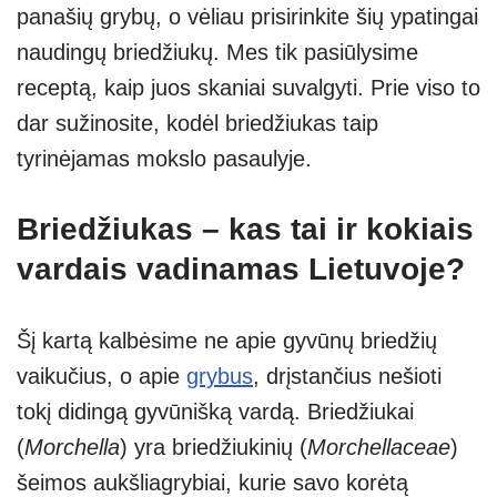
panašių grybų, o vėliau prisirinkite šių ypatingai
naudingų briedžiukų. Mes tik pasiūlysime
receptą, kaip juos skaniai suvalgyti. Prie viso to
dar sužinosite, kodėl briedžiukas taip
tyrinėjamas mokslo pasaulyje.
Briedžiukas – kas tai ir kokiais
vardais vadinamas Lietuvoje?
Šį kartą kalbėsime ne apie gyvūnų briedžių
vaikučius, o apie
grybus
, drįstančius nešioti
tokį didingą gyvūnišką vardą. Briedžiukai
(
Morchella
) yra briedžiukinių (
Morchellaceae
)
šeimos aukšliagrybiai, kurie savo korėtą