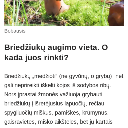
Bobausis
Briedžiukų augimo vieta. O
kada juos rinkti?
Briedžiukų „medžioti” (ne gyvūnų, o grybų) net
gali neprireikti iškelti kojos iš sodybos ribų.
Nors įprastai žmonės važiuoja grybauti
briedžiukų į išretėjusius lapuočių, rečiau
spygliuočių miškus, pamiškes, krūmynus,
gaisravietes, miško aikšteles, bet jų kartais