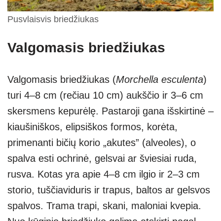
Pusvlaisvis briedžiukas
Valgomasis briedžiukas
Valgomasis briedžiukas (
Morchella esculenta
)
turi 4–8 cm (rečiau 10 cm) aukščio ir 3–6 cm
skersmens kepurėlę. Pastaroji gana išskirtinė –
kiaušiniškos, elipsiškos formos, korėta,
primenanti bičių korio „akutes” (alveoles), o
spalva esti ochrinė, gelsvai ar šviesiai ruda,
rusva. Kotas yra apie 4–8 cm ilgio ir 2–3 cm
storio, tuščiaviduris ir trapus, baltos ar gelsvos
spalvos. Trama trapi, skani, maloniai kvepia.