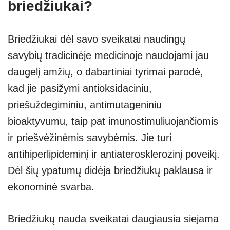
briedžiukai?
Briedžiukai dėl savo sveikatai naudingų
savybių tradicinėje medicinoje naudojami jau
daugelį amžių, o dabartiniai tyrimai parodė,
kad jie pasižymi antioksidaciniu,
priešuždegiminiu, antimutageniniu
bioaktyvumu, taip pat imunostimuliuojančiomis
ir priešvėžinėmis savybėmis. Jie turi
antihiperlipideminį ir antiaterosklerozinį poveikį.
Dėl šių ypatumų didėja briedžiukų paklausa ir
ekonominė svarba.
Briedžiukų nauda sveikatai daugiausia siejama