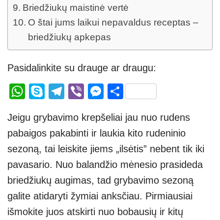
Briedžiukų maistinė vertė
O štai jums laikui nepavaldus receptas –
briedžiukų apkepas
Pasidalinkite su drauge ar draugu:
W
S
T
Vi
M
S
h
ky
el
b
e
h
Jeigu grybavimo krepšeliai jau nuo rudens
at
p
e
er
ss
ar
pabaigos pakabinti ir laukia kito rudeninio
s
e
gr
e
e
sezoną, tai leiskite jiems „ilsėtis” nebent tik iki
A
a
n
pavasario. Nuo balandžio mėnesio prasideda
p
m
g
briedžiukų augimas, tad grybavimo sezoną
p
er
galite atidaryti žymiai anksčiau. Pirmiausiai
išmokite juos atskirti nuo bobausių ir kitų