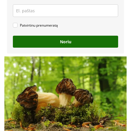
Patvirtinu prenumeratą
Noriu