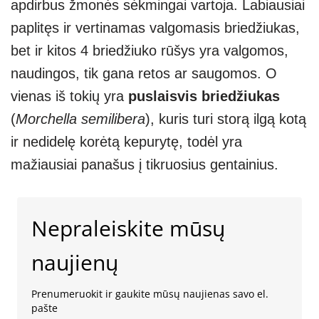
apdirbus žmonės sėkmingai vartoja. Labiausiai
paplitęs ir vertinamas valgomasis briedžiukas,
bet ir kitos 4 briedžiuko rūšys yra valgomos,
naudingos, tik gana retos ar saugomos. O
vienas iš tokių yra
puslaisvis briedžiukas
(
Morchella semilibera
), kuris turi storą ilgą kotą
ir nedidelę korėtą kepurytę, todėl yra
mažiausiai panašus į tikruosius gentainius.
Nepraleiskite mūsų
naujienų
Prenumeruokit ir gaukite mūsų naujienas savo el.
pašte