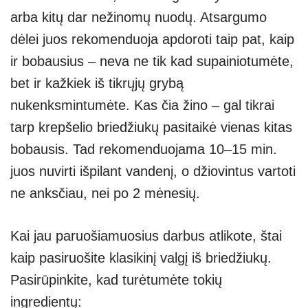
arba kitų dar nežinomų nuodų. Atsargumo
dėlei juos rekomenduoja apdoroti taip pat, kaip
ir bobausius – neva ne tik kad supainiotumėte,
bet ir kažkiek iš tikrųjų grybą
nukenksmintumėte. Kas čia žino – gal tikrai
tarp krepšelio briedžiukų pasitaikė vienas kitas
bobausis. Tad rekomenduojama 10–15 min.
juos nuvirti išpilant vandenį, o džiovintus vartoti
ne anksčiau, nei po 2 mėnesių.
Kai jau paruošiamuosius darbus atlikote, štai
kaip pasiruošite klasikinį valgį iš briedžiukų.
Pasirūpinkite, kad turėtumėte tokių
ingredientų: