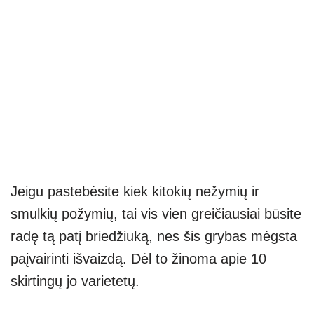
Jeigu pastebėsite kiek kitokių nežymių ir
smulkių požymių, tai vis vien greičiausiai būsite
radę tą patį briedžiuką, nes šis grybas mėgsta
paįvairinti išvaizdą. Dėl to žinoma apie 10
skirtingų jo varietetų.