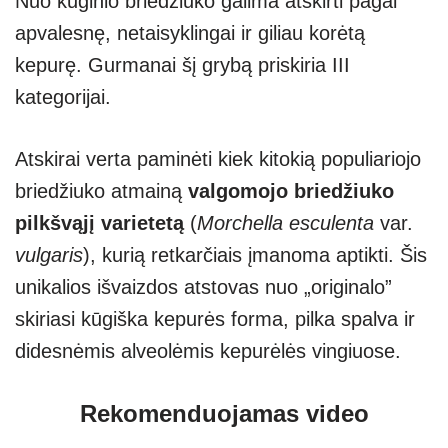
Nuo kūginio briedžiuko galima atskirti pagal
apvalesnę, netaisyklingai ir giliau korėtą
kepurę. Gurmanai šį grybą priskiria III
kategorijai.
Atskirai verta paminėti kiek kitokią populiariojo
briedžiuko atmainą
valgomojo briedžiuko
pilkšvąjį varietetą
(
Morchella esculenta
var.
vulgaris
), kurią retkarčiais įmanoma aptikti. Šis
unikalios išvaizdos atstovas nuo „originalo”
skiriasi kūgiška kepurės forma, pilka spalva ir
didesnėmis alveolėmis kepurėlės vingiuose.
Rekomenduojamas video