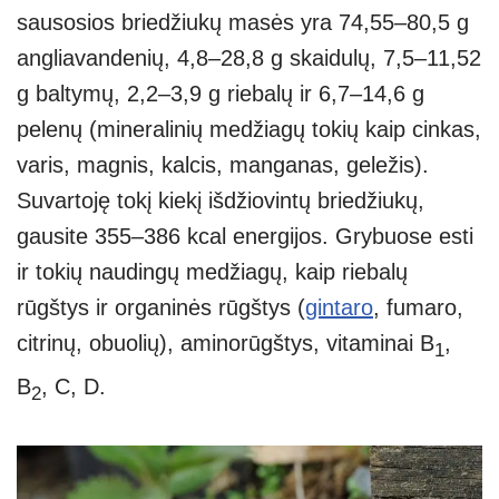
sausosios briedžiukų masės yra 74,55–80,5 g
angliavandenių, 4,8–28,8 g skaidulų, 7,5–11,52
g baltymų, 2,2–3,9 g riebalų ir 6,7–14,6 g
pelenų (mineralinių medžiagų tokių kaip cinkas,
varis, magnis, kalcis, manganas, geležis).
Suvartoję tokį kiekį išdžiovintų briedžiukų,
gausite 355–386 kcal energijos. Grybuose esti
ir tokių naudingų medžiagų, kaip riebalų
rūgštys ir organinės rūgštys (
gintaro
, fumaro,
citrinų, obuolių), aminorūgštys, vitaminai B
,
1
B
, C, D.
2