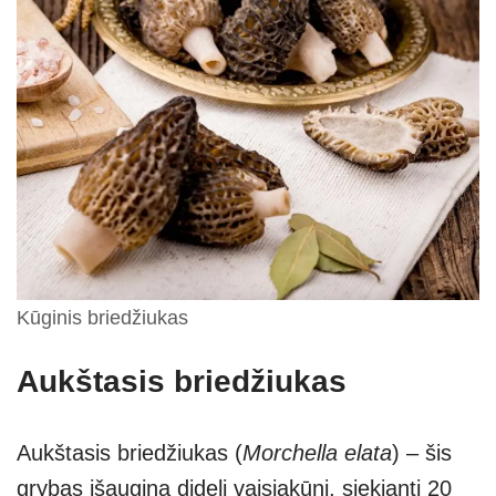
Kūginis briedžiukas
Aukštasis briedžiukas
Aukštasis briedžiukas (
Morchella elata
) – šis
grybas išaugina didelį vaisiakūnį, siekiantį 20