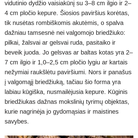
vidutinio dydžio vaisiakūnį su 3–8 cm ilgio ir 2–
4 cm pločio kepure. Šiosios paviršius korėtas,
tik nusėtas rombiškomis akutėmis, o spalva
dažniau tamsesnė nei valgomojo briedžiuko:
pilkai, žalsvai ar gelsvai ruda, pasitaiko ir
beveik juoda. Jo gelsvas ar baltas kotas yra 2–
7 cm ilgio ir 1,0–2,5 cm pločio lygiu ar kartais
nežymiai raukšlėtu paviršiumi. Nors ir panašus
į valgomąjį briedžiuką, tačiau šio forma yra
labiau kūgiška, nusmailėjusia kepure. Kūginis
briedžiukas dažnas mokslinių tyrimų objektas,
kurie nagrinėja jo gydomąsias ir maistines
savybes.