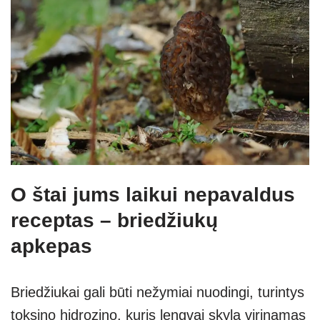
O štai jums laikui nepavaldus
receptas – briedžiukų
apkepas
Briedžiukai gali būti nežymiai nuodingi, turintys
toksino hidrozino, kuris lengvai skyla virinamas