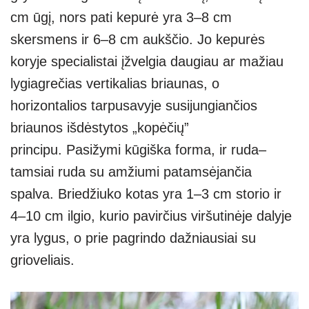
cm ūgį, nors pati kepurė yra 3–8 cm
skersmens ir 6–8 cm aukščio. Jo kepurės
koryje specialistai įžvelgia daugiau ar mažiau
lygiagrečias vertikalias briaunas, o
horizontalios tarpusavyje susijungiančios
briaunos išdėstytos „kopėčių”
principu. Pasižymi kūgiška forma, ir ruda–
tamsiai ruda su amžiumi patamsėjančia
spalva. Briedžiuko kotas yra 1–3 cm storio ir
4–10 cm ilgio, kurio pavirčius viršutinėje dalyje
yra lygus, o prie pagrindo dažniausiai su
grioveliais.