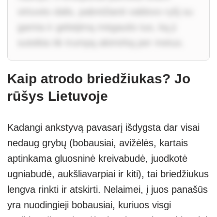
virtuvės dalis, pabrėžianti valdovo ryšį su
gamta ir gebėjimą mėgautis tuo, ką ji
suteikia tik trumpą akimirką per metus.
Kaip atrodo briedžiukas? Jo
rūšys Lietuvoje
Kadangi ankstyvą pavasarį išdygsta dar visai
nedaug grybų (bobausiai, avižėlės, kartais
aptinkama gluosninė kreivabudė, juodkotė
ugniabudė, aukšliavarpiai ir kiti), tai briedžiukus
lengva rinkti ir atskirti. Nelaimei, į juos panašūs
yra nuodingieji bobausiai, kuriuos visgi