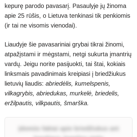
kepurę parodo pavasarį. Pasaulyje jų žinoma
apie 25 rūšis, o Lietuva tenkinasi tik penkiomis
(ir tai ne visomis vienodai).
Liaudyje šie pavasariniai grybai tikrai žinomi,
atpažįstami ir mėgstami, netgi sukurta įmantrių
vardų. Jeigu norite pasijuokti, tai štai, kokiais
linksmais pavadinimais kreipiasi į briedžiukus
lietuvių liaudis:
abriedėlis, kumelspenis,
vilkagrybis, abriedukas, murkelė, briedelis,
eržilpautis, vilkpautis, šmarška.
Įdomūs faktai apie briedžiukus ant