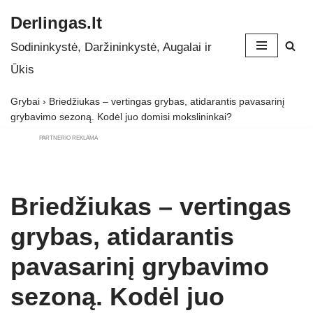
Derlingas.lt
Skip
Sodininkystė, Daržininkystė, Augalai ir
to
Ūkis
content
Grybai
›
Briedžiukas – vertingas grybas, atidarantis pavasarinį
grybavimo sezoną. Kodėl juo domisi mokslininkai?
PARTNERIO REKLAMA
Briedžiukas – vertingas
grybas, atidarantis
pavasarinį grybavimo
sezoną. Kodėl juo