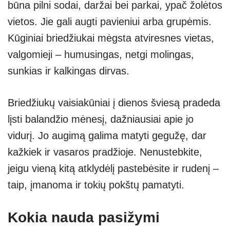
būna pilni sodai, daržai bei parkai, ypač žolėtos
vietos. Jie gali augti pavieniui arba grupėmis.
Kūginiai briedžiukai mėgsta atviresnes vietas,
valgomieji – humusingas, netgi molingas,
sunkias ir kalkingas dirvas.
Briedžiukų vaisiakūniai į dienos šviesą pradeda
lįsti balandžio mėnesį, dažniausiai apie jo
vidurį. Jo augimą galima matyti gegužę, dar
kažkiek ir vasaros pradžioje. Nenustebkite,
jeigu vieną kitą atklydėlį pastebėsite ir rudenį –
taip, įmanoma ir tokių pokštų pamatyti.
Kokia nauda pasižymi