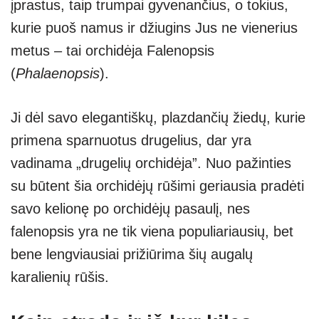
įprastus, taip trumpai gyvenančius, o tokius,
A
a
n
kurie puoš namus ir džiugins Jus ne vienerius
p
m
g
metus – tai orchidėja Falenopsis
p
er
(
Phalaenopsis
).
Ji dėl savo elegantiškų, plazdančių žiedų, kurie
primena sparnuotus drugelius, dar yra
vadinama „drugelių orchidėja”. Nuo pažinties
su būtent šia orchidėjų rūšimi geriausia pradėti
savo kelionę po orchidėjų pasaulį, nes
falenopsis yra ne tik viena populiariausių, bet
bene lengviausiai prižiūrima šių augalų
karalienių rūšis.