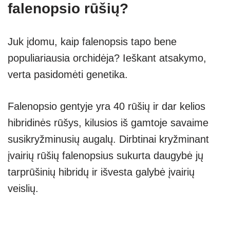
falenopsio rūšių?
Juk įdomu, kaip falenopsis tapo bene
populiariausia orchidėja? Ieškant atsakymo,
verta pasidomėti genetika.
Falenopsio gentyje yra 40 rūšių ir dar kelios
hibridinės rūšys, kilusios iš gamtoje savaime
susikryžminusių augalų. Dirbtinai kryžminant
įvairių rūšių falenopsius sukurta daugybė jų
tarprūšinių hibridų ir išvesta galybė įvairių
veislių.