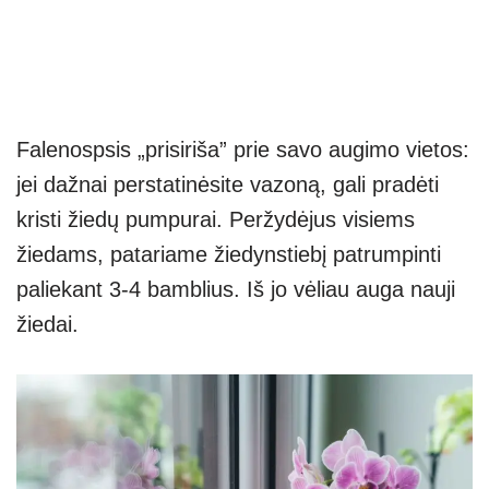
Falenospsis „prisiriša” prie savo augimo vietos:
jei dažnai perstatinėsite vazoną, gali pradėti
kristi žiedų pumpurai. Peržydėjus visiems
žiedams, patariame žiedynstiebį patrumpinti
paliekant 3-4 bamblius. Iš jo vėliau auga nauji
žiedai.