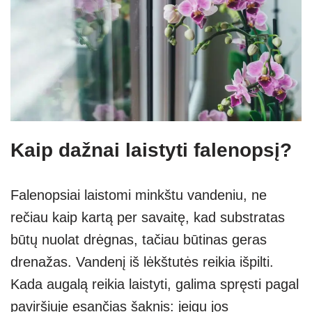
Kaip dažnai laistyti falenopsį?
Falenopsiai laistomi minkštu vandeniu, ne
rečiau kaip kartą per savaitę, kad substratas
būtų nuolat drėgnas, tačiau būtinas geras
drenažas. Vandenį iš lėkštutės reikia išpilti.
Kada augalą reikia laistyti, galima spręsti pagal
paviršiuje esančias šaknis: jeigu jos