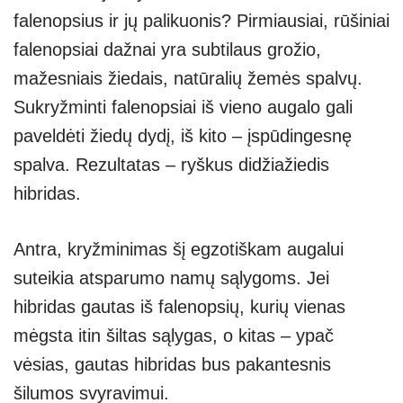
falenopsius ir jų palikuonis? Pirmiausiai, rūšiniai
falenopsiai dažnai yra subtilaus grožio,
mažesniais žiedais, natūralių žemės spalvų.
Sukryžminti falenopsiai iš vieno augalo gali
paveldėti žiedų dydį, iš kito – įspūdingesnę
spalva. Rezultatas – ryškus didžiažiedis
hibridas.
Antra, kryžminimas šį egzotiškam augalui
suteikia atsparumo namų sąlygoms. Jei
hibridas gautas iš falenopsių, kurių vienas
mėgsta itin šiltas sąlygas, o kitas – ypač
vėsias, gautas hibridas bus pakantesnis
šilumos svyravimui.