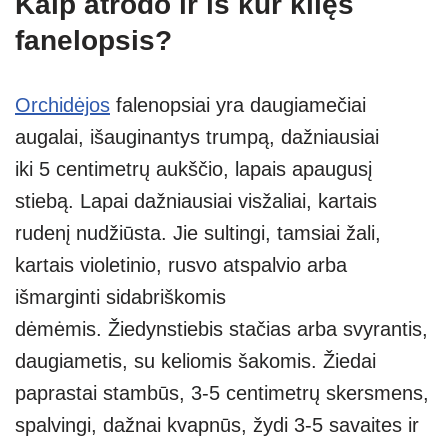
Kaip atrodo ir iš kur kilęs
fanelopsis?
Orchidėjos
falenopsiai yra daugiamečiai
augalai, išauginantys trumpą, dažniausiai
iki 5 centimetrų aukščio, lapais apaugusį
stiebą. Lapai dažniausiai visžaliai, kartais
rudenį nudžiūsta. Jie sultingi, tamsiai žali,
kartais violetinio, rusvo atspalvio arba
išmarginti sidabriškomis
dėmėmis. Žiedynstiebis stačias arba svyrantis,
daugiametis, su keliomis šakomis. Žiedai
paprastai stambūs, 3-5 centimetrų skersmens,
spalvingi, dažnai kvapnūs, žydi 3-5 savaites ir