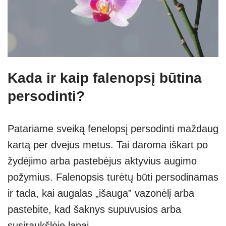
Kada ir kaip falenopsį būtina
persodinti?
Patariame sveiką fenelopsį persodinti maždaug
kartą per dvejus metus. Tai daroma iškart po
žydėjimo arba pastebėjus aktyvius augimo
požymius. Falenopsis turėtų būti persodinamas
ir tada, kai augalas „išauga” vazonėlį arba
pastebite, kad šaknys supuvusios arba
susiraukšlėję lapai.