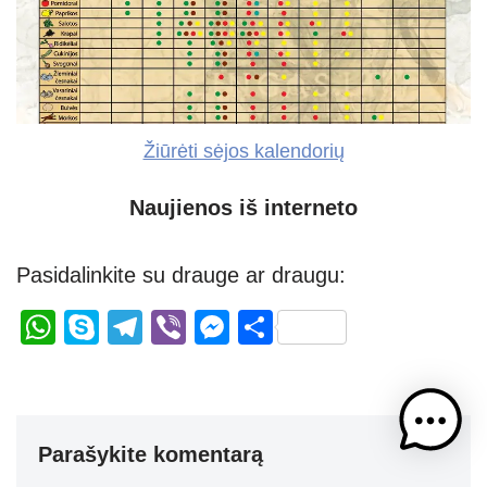
Žiūrėti sėjos kalendorių
Naujienos iš interneto
Pasidalinkite su drauge ar draugu:
W
S
T
Vi
M
S
h
ky
el
b
e
h
at
p
e
er
ss
ar
s
e
gr
e
e
Parašykite komentarą
A
a
n