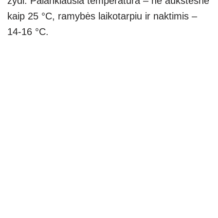
žydi. Palankiausia temperatūra – ne aukštesnė
kaip 25 °C, ramybės laikotarpiu ir naktimis –
14-16 °C.