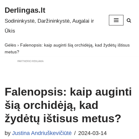
Derlingas.lt
Skip
Sodininkystė, Daržininkystė, Augalai ir
to
Ūkis
content
Gėlės
›
Falenopsis: kaip auginti šią orchidėją, kad žydėtų ištisus
metus?
PARTNERIO REKLAMA
Falenopsis: kaip auginti
šią orchidėją, kad
žydėtų ištisus metus?
by
Justina Andriuškevičiūtė
2024-03-14