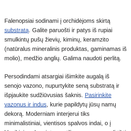
Falenopsiai sodinami į orchidėjoms skirtą
substratą
. Galite paruošti ir patys iš rupiai
smulkintų pušų žievių, kiminų, keramzito
(natūralus mineralinis produktas, gaminamas iš
molio), medžio anglių. Galima naudoti perlitą.
Persodindami atsargiai išimkite augalą iš
senojo vazono, nupurtykite seną substratą ir
išpjaukite sudžiūvusias šaknis.
Pasirinkite
vazonus ir indus
, kurie papildytų jūsų namų
dekorą. Moderniam interjerui tiks
minimalistiniai, vientisos spalvos indai, o į