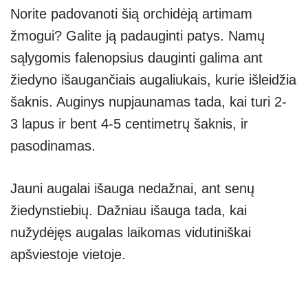
Norite padovanoti šią orchidėją artimam
žmogui? Galite ją padauginti patys. Namų
sąlygomis falenopsius dauginti galima ant
žiedyno išaugančiais augaliukais, kurie išleidžia
šaknis. Auginys nupjaunamas tada, kai turi 2-
3 lapus ir bent 4-5 centimetrų šaknis, ir
pasodinamas.
Jauni augalai išauga nedažnai, ant senų
žiedynstiebių. Dažniau išauga tada, kai
nužydėjęs augalas laikomas vidutiniškai
apšviestoje vietoje.