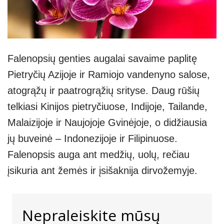
Falenopsių genties augalai savaime paplitę
Pietryčių Azijoje ir Ramiojo vandenyno salose,
atogrąžų ir paatrogrąžių srityse. Daug rūšių
telkiasi Kinijos pietryčiuose, Indijoje, Tailande,
Malaizijoje ir Naujojoje Gvinėjoje, o didžiausia
jų buveinė – Indonezijoje ir Filipinuose.
Falenopsis auga ant medžių, uolų, rečiau
įsikuria ant žemės ir įsišaknija dirvožemyje.
Nepraleiskite mūsų