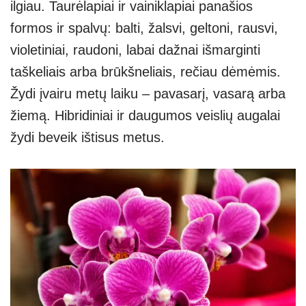
ilgiau. Taurėlapiai ir vainiklapiai panašios
formos ir spalvų: balti, žalsvi, geltoni, rausvi,
violetiniai, raudoni, labai dažnai išmarginti
taškeliais arba brūkšneliais, rečiau dėmėmis.
Žydi įvairu metų laiku – pavasarį, vasarą arba
žiemą. Hibridiniai ir daugumos veislių augalai
žydi beveik ištisus metus.