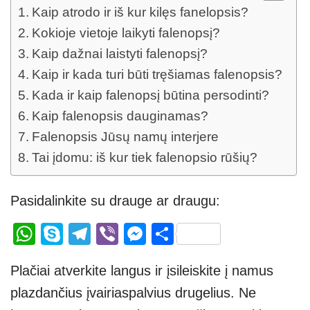
Kaip atrodo ir iš kur kilęs fanelopsis?
Kokioje vietoje laikyti falenopsį?
Kaip dažnai laistyti falenopsį?
Kaip ir kada turi būti tręšiamas falenopsis?
Kada ir kaip falenopsį būtina persodinti?
Kaip falenopsis dauginamas?
Falenopsis Jūsų namų interjere
Tai įdomu: iš kur tiek falenopsio rūšių?
Pasidalinkite su drauge ar draugu:
W
S
T
Vi
M
S
h
ky
el
b
e
h
Plačiai atverkite langus ir įsileiskite į namus
at
p
e
er
ss
ar
plazdančius įvairiaspalvius drugelius. Ne
s
e
gr
e
e